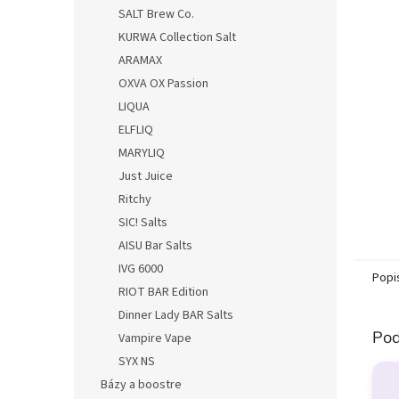
SALT Brew Co.
KURWA Collection Salt
ARAMAX
OXVA OX Passion
LIQUA
ELFLIQ
MARYLIQ
Just Juice
Ritchy
SIC! Salts
AISU Bar Salts
IVG 6000
Popi
RIOT BAR Edition
Dinner Lady BAR Salts
Pod
Vampire Vape
SYX NS
Bázy a boostre