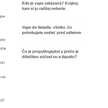
Kde je vape zakázaná? Krajiny,
kam si ju radšej neberte
pre
Vape do lietadla: všetko, čo
potrebujete vedieť pred odletom
uvy
utie
Čo je propylénglykol a prečo je
dôležitou súčasťou e-liquidu?
sti
a na
zií