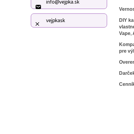
info
@
vejpka.sk
t
Verno
i
e
vejpkask
DIY ka
vlastn
Vape, 
Kompat
pre vý
Overen
Darče
Cenní