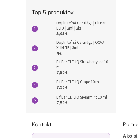
Top 5 produktov
Doplniteľná Cartridge | Elf Bar
ELFA | 2ml | 2ks
5,95 €
Doplniteľná Cartridge | OXVA
XLIM TF | 3ml
4 €
Elf Bar ELFLIQ Strawberry Ice 10
ml
7,50 €
Elf Bar ELFLIQ Grape 10 ml
7,50 €
Elf Bar ELFLIQ Spearmint 10 ml
7,50 €
Z
á
Kontakt
Pomo
p
ä
Ako si