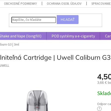
OBCHODNÉ PODMIENKY
OCHRANA OSOB. ÚDAJOV
SPRACOVANIE
HĽADAŤ
Shake and Vape (longfill)
POD systémy a e-cigarety
Car
iburn G3 | 3ml
niteľná Cartridge | Uwell Caliburn G3
UWELL
4,5
3,66 € 
Jednotk
Skla
cena:
Odpor ca
?