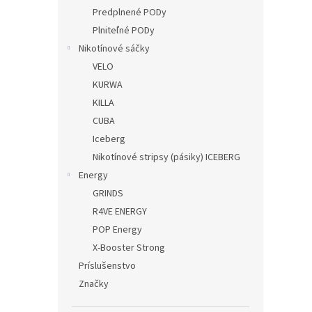
Predplnené PODy
Plniteľné PODy
Nikotínové sáčky
VELO
KURWA
KILLA
CUBA
Iceberg
Nikotínové stripsy (pásiky) ICEBERG
Energy
GRINDS
R4VE ENERGY
POP Energy
X-Booster Strong
Príslušenstvo
Značky