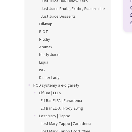
Just Juice BAR Below Zero
Just Juice Fruits, Exotic, Fusion a Ice
Just Juice Desserts
Oil4Vap
RIOT
Ritchy
Aramax
Nasty Juice
Liqua
IVG
Dinner Lady
POD systémy a e-cigarety
Elf Bar | ELFA
Elf Bar ELFA | Zariadenia
Elf Bar ELFA | Pody 20mg
Lost Mary | Tappo
Lost Mary Tappo | Zariadenia
Lost Mary Tappo | Pod 20mg