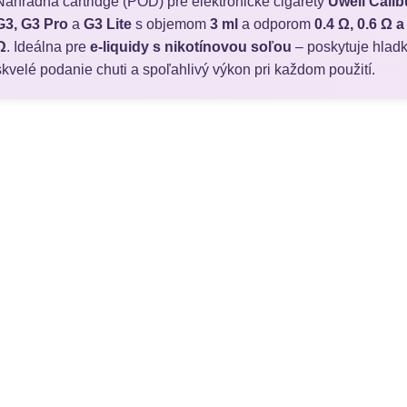
Náhradná cartridge (POD) pre elektronické cigarety
Uwell Calib
G3, G3 Pro
a
G3 Lite
s objemom
3 ml
a odporom
0.4 Ω, 0.6 Ω a
Ω
. Ideálna pre
e-liquidy s nikotínovou soľou
– poskytuje hladk
skvelé podanie chuti a spoľahlivý výkon pri každom použití.