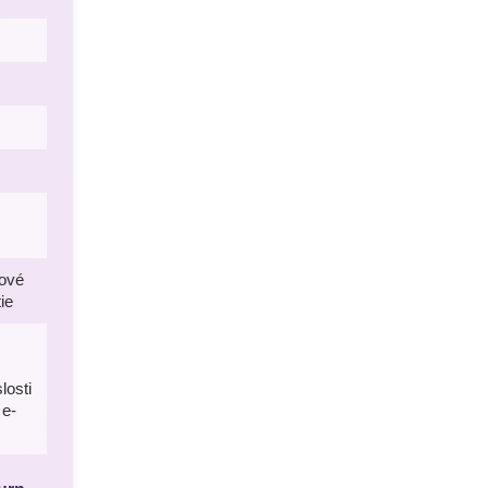
tové
ie
losti
 e-