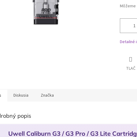
Môžeme d
Detailné 
TLAČ
s
Diskusia
Značka
robný popis
Uwell Caliburn G3 / G3 Pro / G3 Lite Cartrid