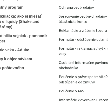
Ochrana osob. údajov
stný program
Spracovanie osobných údajov 
lkulačka: ako si miešať
účastnícke konto
é e-liquidy (Shake and
Arómy)
Reklamácie a vrátenie tovaru
ibilita vejpiek - pomocník
Formulár - odstúpenie od zml
ber
Formulár - reklamácia / vytkn
ie veku - Adulto
vady
ky k objednávkam
Osobitné informačné povinno
obchodníka
k poštovného
Poučenie o práve spotrebiteľ
odstúpenie od zmluvy
Poučenie o ARS
Informácie k overovaniu recen