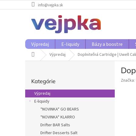
Prejsť
info@vejpka.sk
na
obsah
Výpredaj
E-liquidy
Bázy a boostre
Domov
Výpredaj
Doplniteľná Cartridge | Uwell Cal
B
Dopl
o
Preskočiť
č
Značka:
Kategórie
kategórie
n
ý
Výpredaj
p
E-liquidy
a
*NOVINKA* GO BEARS
n
e
*NOVINKA* KLARRO
l
Drifter BAR Salts
Drifter Desserts Salt