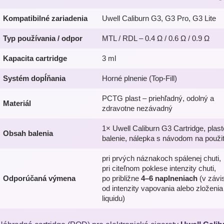
Kompatibilné zariadenia
Uwell Caliburn G3, G3 Pro, G3 Lite
Typ používania / odpor
MTL / RDL – 0.4 Ω / 0.6 Ω / 0.9 Ω
Kapacita cartridge
3 ml
Systém dopĺňania
Horné plnenie (Top-Fill)
PCTG plast – priehľadný, odolný a
Materiál
zdravotne nezávadný
1× Uwell Caliburn G3 Cartridge, plas
Obsah balenia
balenie, nálepka s návodom na použit
pri prvých náznakoch spálenej chuti,
pri citeľnom poklese intenzity chuti,
Odporúčaná výmena
po približne
4–6 naplneniach
(v závis
od intenzity vapovania alebo zloženia
liquidu)