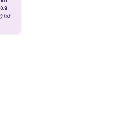
urn
 0.9
ý ťah,