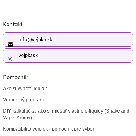
Z
Kontakt
á
p
ä
info
@
vejpka.sk
t
i
vejpkask
e
Pomocník
Ako si vybrať liquid?
Vernostný program
DIY kalkulačka: ako si miešať vlastné e-liquidy (Shake and
Vape, Arómy)
Kompatibilita vejpiek - pomocník pre výber