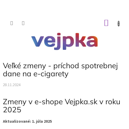
Prejsť
na
obsah
NÁKU
KOŠÍK
Veľké zmeny - príchod spotrebnej
dane na e-cigarety
28.11.2024
Zmeny v e-shope Vejpka.sk v roku
2025
Aktualizované: 1. júla 2025