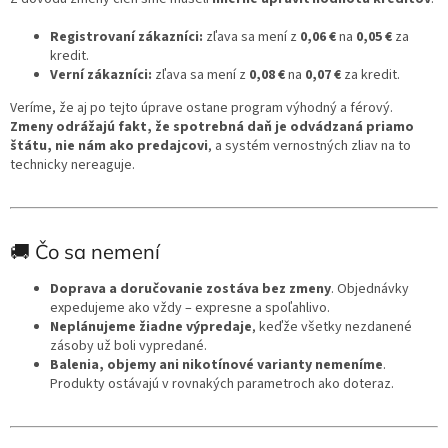
Registrovaní zákazníci:
zľava sa mení z
0,06 €
na
0,05 €
za
kredit.
Verní zákazníci:
zľava sa mení z
0,08 €
na
0,07 €
za kredit.
Veríme, že aj po tejto úprave ostane program výhodný a férový.
Zmeny odrážajú fakt, že spotrebná daň je odvádzaná priamo
štátu, nie nám ako predajcovi
, a systém vernostných zliav na to
technicky nereaguje.
🚚 Čo sa nemení
Doprava a doručovanie zostáva bez zmeny
. Objednávky
expedujeme ako vždy – expresne a spoľahlivo.
Neplánujeme žiadne výpredaje
, keďže všetky nezdanené
zásoby už boli vypredané.
Balenia, objemy ani nikotínové varianty nemeníme
.
Produkty ostávajú v rovnakých parametroch ako doteraz.