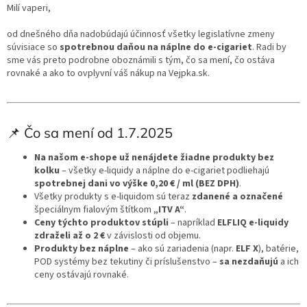
Milí vaperi,
od dnešného dňa nadobúdajú účinnosť všetky legislatívne zmeny
súvisiace so
spotrebnou daňou na náplne do e-cigariet
. Radi by
sme vás preto podrobne oboznámili s tým, čo sa mení, čo ostáva
rovnaké a ako to ovplyvní váš nákup na Vejpka.sk.
📌 Čo sa mení od 1.7.2025
Na našom e-shope už nenájdete žiadne produkty bez
kolku
– všetky e-liquidy a náplne do e-cigariet podliehajú
spotrebnej dani vo výške 0,20 € / ml (BEZ DPH)
.
Všetky produkty s e-liquidom sú teraz
zdanené a označené
špeciálnym fialovým štítkom
„ITV A“
.
Ceny týchto produktov stúpli
– napríklad
ELFLIQ e-liquidy
zdraželi až o 2 €
v závislosti od objemu.
Produkty bez náplne
– ako sú zariadenia (napr.
ELF X
), batérie,
POD systémy bez tekutiny či príslušenstvo –
sa nezdaňujú
a ich
ceny ostávajú rovnaké.