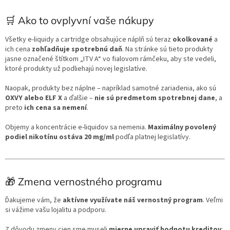
🛒 Ako to ovplyvní vaše nákupy
Všetky e-liquidy a cartridge obsahujúce náplň sú teraz
okolkované
a
ich cena
zohľadňuje spotrebnú daň
. Na stránke sú tieto produkty
jasne označené štítkom „ITV A“ vo fialovom rámčeku, aby ste vedeli,
ktoré produkty už podliehajú novej legislatíve.
Naopak, produkty bez náplne – napríklad samotné zariadenia, ako sú
OXVY alebo ELF X
a ďalšie –
nie sú predmetom spotrebnej dane
, a
preto
ich cena sa nemení
.
Objemy a koncentrácie e-liquidov sa nemenia.
Maximálny povolený
podiel nikotínu ostáva 20 mg/ml
podľa platnej legislatívy.
🎁 Zmena vernostného programu
Ďakujeme vám, že
aktívne využívate náš vernostný program
. Veľmi
si vážime vašu lojalitu a podporu.
Z dôvodu zmeny cien sme museli
mierne upraviť hodnotu kreditov
: