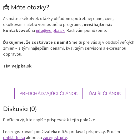
📩 Máte otázky?
Ak máte akékoľvek otázky ohľadom spotrebnej dane, cien,
okolkovania alebo vernostného programu,
neváhajte nás
kontaktovať
na
info@vejpka.sk
. Radi vám pomôžeme.
Ďakujeme, že zostávate s nami!
Sme tu pre vás aj v období veľkých
zmien – s tými najlepšími cenami, kvalitným servisom a expresnou
dopravou.
TÍM Vejpka.sk
PREDCHÁDZAJÚCI ČLÁNOK
ĎALŠÍ ČLÁNOK
Diskusia (0)
Buďte prvý, kto napíše príspevok k tejto položke.
Len registrovaní používatelia môžu pridávať príspevky. Prosím
prihláste sa
alebo sa
zaregistrujte
.