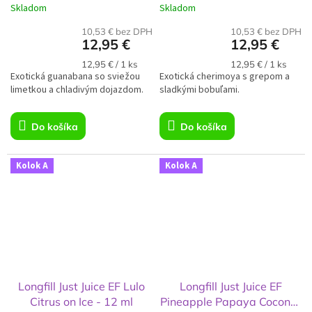
Skladom
Skladom
10,53 € bez DPH
10,53 € bez DPH
12,95 €
12,95 €
Jednotková
Jednotková
12,95 € / 1 ks
12,95 € / 1 ks
Exotická guanabana so sviežou
cena:
Exotická cherimoya s grepom a
cena:
limetkou a chladivým dojazdom.
sladkými bobuľami.
Do košíka
Do košíka
Kolok A
Kolok A
Longfill Just Juice EF Lulo
Longfill Just Juice EF
Citrus on Ice - 12 ml
Pineapple Papaya Coconut