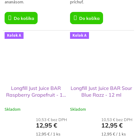
ananásom.
príchuť.
Do košíka
Do košíka
Kolok A
Kolok A
Longfill Just Juice BAR
Longfill Just Juice BAR Sour
Raspberry Grapefruit - 12
Blue Razz - 12 ml
ml
Skladom
Skladom
10,53 € bez DPH
10,53 € bez DPH
12,95 €
12,95 €
Jednotková
Jednotková
12,95 € / 1 ks
12,95 € / 1 ks