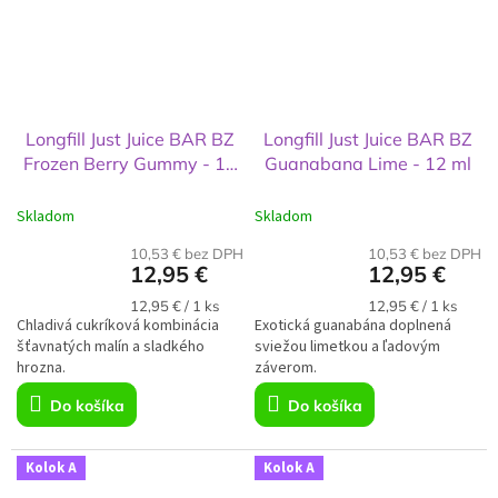
Longfill Just Juice BAR BZ
Longfill Just Juice BAR BZ
Frozen Berry Gummy - 12
Guanabana Lime - 12 ml
ml
Skladom
Skladom
10,53 € bez DPH
10,53 € bez DPH
12,95 €
12,95 €
Jednotková
Jednotková
12,95 € / 1 ks
12,95 € / 1 ks
Chladivá cukríková kombinácia
cena:
Exotická guanabána doplnená
cena:
šťavnatých malín a sladkého
sviežou limetkou a ľadovým
hrozna.
záverom.
Do košíka
Do košíka
Kolok A
Kolok A