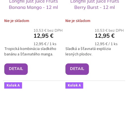
Longfill Just Juice Fruits
Longfill Just Juice Fruits
Banana Mango - 12 ml
Berry Burst - 12 ml
Nie je skladom
Nie je skladom
10,53 € bez DPH
10,53 € bez DPH
12,95 €
12,95 €
Jednotková
Jednotková
12,95 € / 1 ks
12,95 € / 1 ks
Tropická kombinácia sladkého
cena:
Sladká a šťavnatá explózia
cena:
banánu a šťavnatého manga.
lesných plodov.
DETAIL
DETAIL
Kolok A
Kolok A