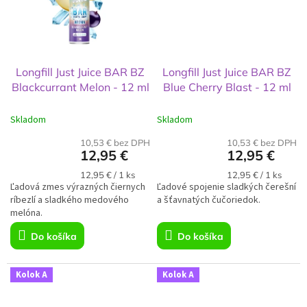
Longfill Just Juice BAR BZ
Longfill Just Juice BAR BZ
Blackcurrant Melon - 12 ml
Blue Cherry Blast - 12 ml
Skladom
Skladom
10,53 € bez DPH
10,53 € bez DPH
12,95 €
12,95 €
Jednotková
Jednotková
12,95 € / 1 ks
12,95 € / 1 ks
Ľadová zmes výrazných čiernych
cena:
Ľadové spojenie sladkých čerešní
cena:
ríbezlí a sladkého medového
a šťavnatých čučoriedok.
melóna.
Do košíka
Do košíka
Kolok A
Kolok A