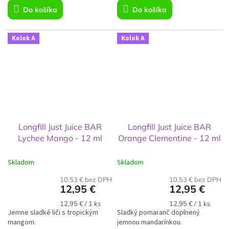
Do košíka
Do košíka
Kolok A
Kolok A
Longfill Just Juice BAR
Longfill Just Juice BAR
Lychee Mango - 12 ml
Orange Clementine - 12 ml
Skladom
Skladom
10,53 € bez DPH
10,53 € bez DPH
12,95 €
12,95 €
Jednotková
Jednotková
12,95 € / 1 ks
12,95 € / 1 ks
Jemne sladké liči s tropickým
cena:
Sladký pomaranč doplnený
cena:
mangom.
jemnou mandarínkou.