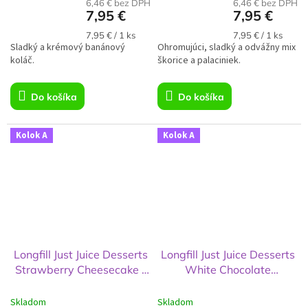
6,46 € bez DPH
6,46 € bez DPH
7,95 €
7,95 €
Jednotková
Jednotková
7,95 € / 1 ks
7,95 € / 1 ks
Sladký a krémový banánový
cena:
Ohromujúci, sladký a odvážny mix
cena:
koláč.
škorice a palaciniek.
Do košíka
Do košíka
Kolok A
Kolok A
Longfill Just Juice Desserts
Longfill Just Juice Desserts
Strawberry Cheesecake -
White Chocolate
6 ml
Raspberry Cheesecake - 6
ml
Skladom
Skladom