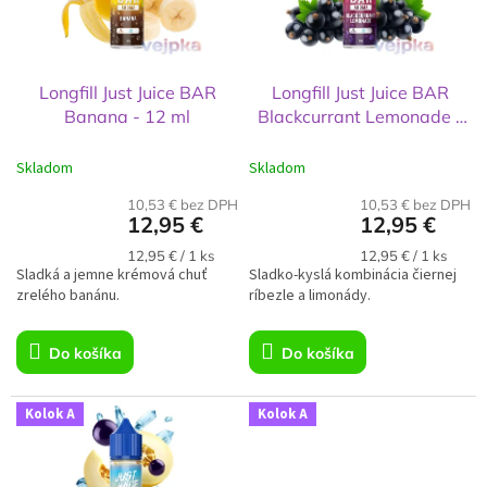
t
p
o
r
v
o
d
Longfill Just Juice BAR
Longfill Just Juice BAR
u
Banana - 12 ml
Blackcurrant Lemonade -
k
12 ml
t
Skladom
Skladom
o
v
10,53 € bez DPH
10,53 € bez DPH
12,95 €
12,95 €
Jednotková
Jednotková
12,95 € / 1 ks
12,95 € / 1 ks
Sladká a jemne krémová chuť
cena:
Sladko-kyslá kombinácia čiernej
cena:
zrelého banánu.
ríbezle a limonády.
Do košíka
Do košíka
Kolok A
Kolok A