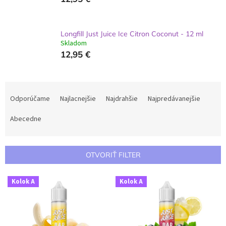
Longfill Just Juice Ice Citron Coconut - 12 ml
Skladom
12,95 €
R
a
Odporúčame
Najlacnejšie
Najdrahšie
Najpredávanejšie
d
e
Abecedne
n
i
e
OTVORIŤ FILTER
p
r
V
Kolok A
Kolok A
o
ý
d
p
u
i
k
s