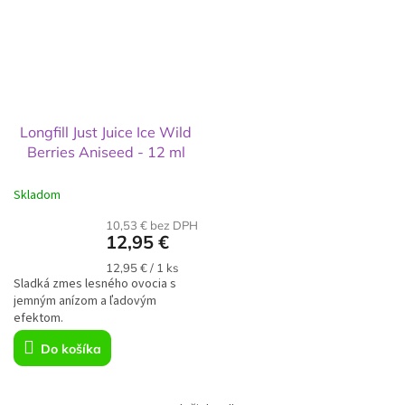
Longfill Just Juice Ice Wild
Berries Aniseed - 12 ml
Skladom
10,53 € bez DPH
12,95 €
Jednotková
12,95 € / 1 ks
Sladká zmes lesného ovocia s
cena:
jemným anízom a ľadovým
efektom.
Do košíka