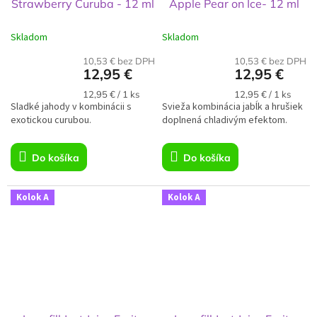
Strawberry Curuba - 12 ml
Apple Pear on Ice- 12 ml
Skladom
Skladom
10,53 € bez DPH
10,53 € bez DPH
12,95 €
12,95 €
Jednotková
Jednotková
12,95 € / 1 ks
12,95 € / 1 ks
Sladké jahody v kombinácii s
cena:
Svieža kombinácia jabĺk a hrušiek
cena:
exotickou curubou.
doplnená chladivým efektom.
Do košíka
Do košíka
Kolok A
Kolok A