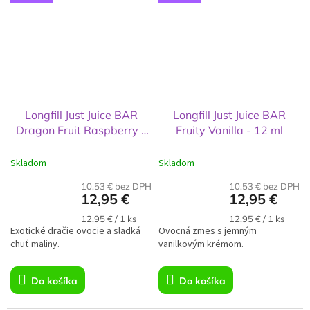
Longfill Just Juice BAR
Longfill Just Juice BAR
Dragon Fruit Raspberry -
Fruity Vanilla - 12 ml
12 ml
Skladom
Skladom
10,53 € bez DPH
10,53 € bez DPH
12,95 €
12,95 €
Jednotková
Jednotková
12,95 € / 1 ks
12,95 € / 1 ks
Exotické dračie ovocie a sladká
cena:
Ovocná zmes s jemným
cena:
chuť maliny.
vanilkovým krémom.
Do košíka
Do košíka