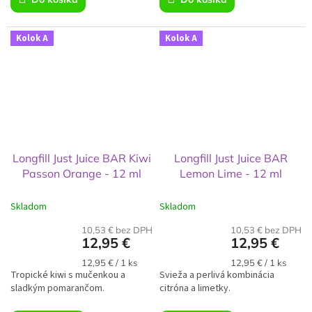
Kolok A
Kolok A
Longfill Just Juice BAR Kiwi
Longfill Just Juice BAR
Passon Orange - 12 ml
Lemon Lime - 12 ml
Skladom
Skladom
10,53 € bez DPH
10,53 € bez DPH
12,95 €
12,95 €
Jednotková
Jednotková
12,95 € / 1 ks
12,95 € / 1 ks
Tropické kiwi s mučenkou a
cena:
Svieža a perlivá kombinácia
cena:
sladkým pomarančom.
citróna a limetky.