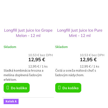
Longfill Just Juice Ice Grape
Longfill Just Juice Ice Pure
Melon - 12 ml
Mint - 12 ml
Skladom
Skladom
10,53 € bez DPH
10,53 € bez DPH
12,95 €
12,95 €
Jednotková
Jednotková
12,95 € / 1 ks
12,95 € / 1 ks
Sladká kombinácia hrozna a
cena:
Čistá a svieža mätová chuť s
cena:
melóna doplnená ľadovým
ľadovým nádychom.
efektom.
Do košíka
Do košíka
Kolok A