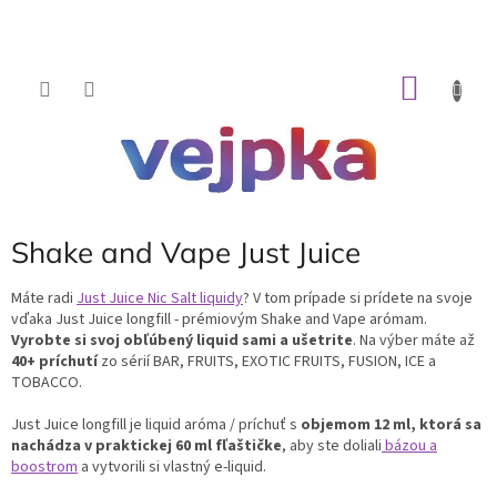
Prejsť
na
obsah
NÁKU
KOŠÍK
Shake and Vape Just Juice
Máte radi
Just Juice Nic Salt liquidy
? V tom prípade si prídete na svoje
vďaka Just Juice longfill - prémiovým Shake and Vape arómam.
Vyrobte si svoj obľúbený liquid sami a ušetrite
. Na výber máte až
40+ príchutí
zo sérií BAR, FRUITS, EXOTIC FRUITS, FUSION, ICE a
TOBACCO.
Just Juice longfill je liquid aróma / príchuť s
objemom 12 ml, ktorá sa
nachádza v praktickej 60 ml fľaštičke
, aby ste doliali
bázou a
boostrom
a vytvorili si vlastný e-liquid.