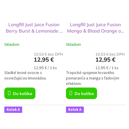
Longfill Just Juice Fusion
Longfill Just Juice Fusion
Berry Burst & Lemonade -
Mango & Blood Orange on
12 ml
Ice - 12 ml
Skladom
Skladom
10,53 € bez DPH
10,53 € bez DPH
12,95 €
12,95 €
Jednotková
Jednotková
12,95 € / 1 ks
12,95 € / 1 ks
Sladké lesné ovocie s
cena:
Tropické spojenie krvavého
cena:
osviežujúcou limonádou.
pomaranča a manga s ľadovým
efektom.
Do košíka
Do košíka
Kolok A
Kolok A