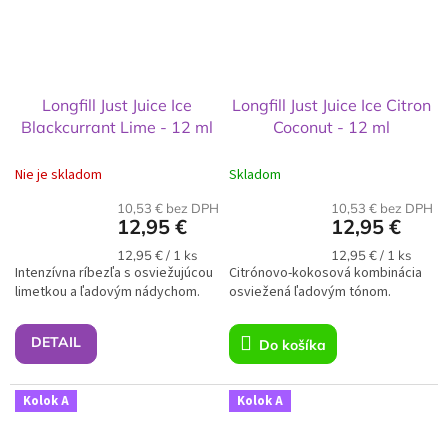
Longfill Just Juice Ice
Longfill Just Juice Ice Citron
Blackcurrant Lime - 12 ml
Coconut - 12 ml
Nie je skladom
Skladom
10,53 € bez DPH
10,53 € bez DPH
12,95 €
12,95 €
Jednotková
Jednotková
12,95 € / 1 ks
12,95 € / 1 ks
Intenzívna ríbezľa s osviežujúcou
cena:
Citrónovo-kokosová kombinácia
cena:
limetkou a ľadovým nádychom.
osviežená ľadovým tónom.
DETAIL
Do košíka
Kolok A
Kolok A