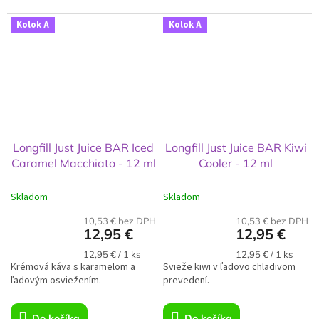
Kolok A
Kolok A
Longfill Just Juice BAR Iced
Longfill Just Juice BAR Kiwi
Caramel Macchiato - 12 ml
Cooler - 12 ml
Skladom
Skladom
10,53 € bez DPH
10,53 € bez DPH
12,95 €
12,95 €
Jednotková
Jednotková
12,95 € / 1 ks
12,95 € / 1 ks
Krémová káva s karamelom a
cena:
Svieže kiwi v ľadovo chladivom
cena:
ľadovým osviežením.
prevedení.
Do košíka
Do košíka