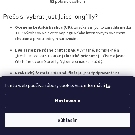
51
položiek celkom
O
v
l
Prečo si vybrať Just Juice longfilly?
á
d
Ocenená britská kvalita (UK):
značka sa rýchlo zaradila medzi
a
TOP výrobcov vo svete vapingu vďaka intenzívnym ovocným
c
chutiam a prvotriednym surovinám.
i
e
Dve série pre rôzne chute:
BAR
= výrazné, komplexné a
p
„fresh“ mixy;
JUST JUICE (klasické príchute)
= čisté a jasne
r
čitateľné ovocné profily. Vyberie si naozaj každý.
v
k
Praktický formát 12/60 ml:
fľaša je „predpripravená“ na
y
dolievanie – jednoduché miešanie bez neporiadku. Nemusíte si
v
dokupovať množstvo pomôcok na výrobu vlastného e-liquidu. Je
Tento web používa súbory cookie. Viac informácií
tu
.
ý
to jednoduché a rýchle.
p
Nastavenie
i
Konzistentná chuť a intenzita:
receptúry ladené na plnú,
s
šťavnatú ovocnosť už od prvého potiahnutia. Napokon, aj
Just
u
Juice hotové liquidy
ste si u nás veľmi rýchlo obľúbili.
Súhlasím
Synergia s hotovými e-liquidmi JUST JUICE:
ak milujete ich
hotové liquidy, Just Juice longfill vám umožní namiešať
si to