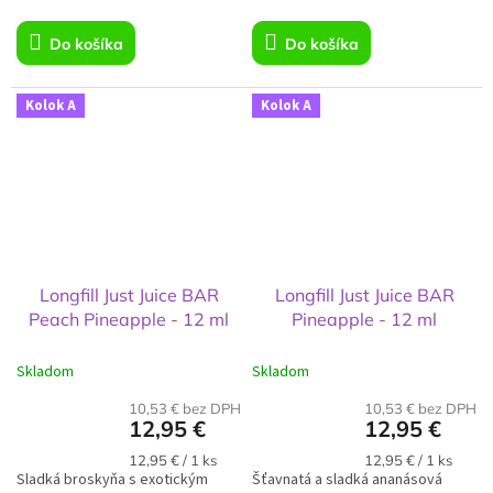
Do košíka
Do košíka
Kolok A
Kolok A
Longfill Just Juice BAR
Longfill Just Juice BAR
Peach Pineapple - 12 ml
Pineapple - 12 ml
Skladom
Skladom
10,53 € bez DPH
10,53 € bez DPH
12,95 €
12,95 €
Jednotková
Jednotková
12,95 € / 1 ks
12,95 € / 1 ks
Sladká broskyňa s exotickým
cena:
Šťavnatá a sladká ananásová
cena: