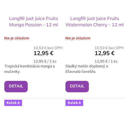
Longfill Just Juice Fruits
Longfill Just Juice Fruits
Mango Passion - 12 ml
Watermelon Cherry - 12 ml
Nie je skladom
Nie je skladom
10,53 € bez DPH
10,53 € bez DPH
12,95 €
12,95 €
Jednotková
Jednotková
12,95 € / 1 ks
12,95 € / 1 ks
Tropická kombinácia manga a
cena:
Sladký melón doplnený o
cena:
mučenky.
šťavnatú čerešňu.
DETAIL
DETAIL
Kolok A
Kolok A