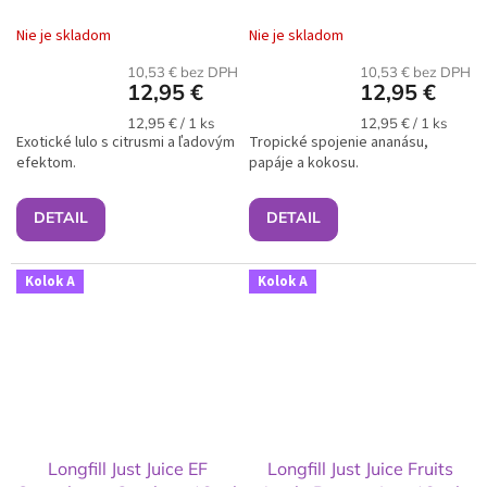
- 12 ml
Nie je skladom
Nie je skladom
10,53 € bez DPH
10,53 € bez DPH
12,95 €
12,95 €
Jednotková
Jednotková
12,95 € / 1 ks
12,95 € / 1 ks
Exotické lulo s citrusmi a ľadovým
cena:
Tropické spojenie ananásu,
cena:
efektom.
papáje a kokosu.
DETAIL
DETAIL
Kolok A
Kolok A
Longfill Just Juice EF
Longfill Just Juice Fruits