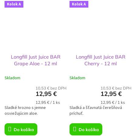
Kolok A
Kolok A
Longfill Just Juice BAR
Longfill Just Juice BAR
Grape Aloe - 12 ml
Cherry - 12 ml
Skladom
Skladom
10,53 € bez DPH
10,53 € bez DPH
12,95 €
12,95 €
Jednotková
Jednotková
12,95 € / 1 ks
12,95 € / 1 ks
Sladké hrozno s jemne
cena:
Sladká a šťavnatá čerešňová
cena:
osviežujúcim aloe.
príchuť.
Do košíka
Do košíka