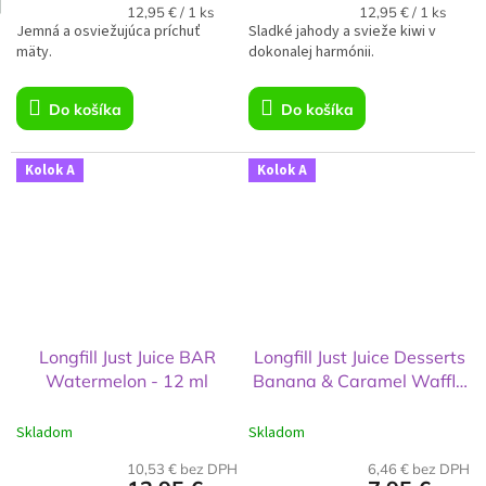
Jednotková
Jednotková
12,95 € / 1 ks
12,95 € / 1 ks
Jemná a osviežujúca príchuť
cena:
Sladké jahody a svieže kiwi v
cena:
mäty.
dokonalej harmónii.
Do košíka
Do košíka
Kolok A
Kolok A
Longfill Just Juice BAR
Longfill Just Juice Desserts
Watermelon - 12 ml
Banana & Caramel Waffle
- 6 ml
Skladom
Skladom
10,53 € bez DPH
6,46 € bez DPH