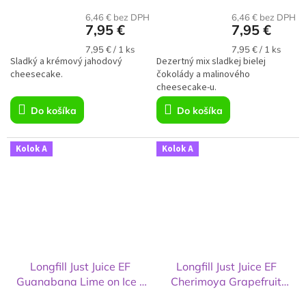
6,46 € bez DPH
6,46 € bez DPH
7,95 €
7,95 €
Jednotková
Jednotková
7,95 € / 1 ks
7,95 € / 1 ks
Sladký a krémový jahodový
cena:
Dezertný mix sladkej bielej
cena:
cheesecake.
čokolády a malinového
cheesecake-u.
Do košíka
Do košíka
Kolok A
Kolok A
Longfill Just Juice EF
Longfill Just Juice EF
Guanabana Lime on Ice -
Cherimoya Grapefruit
12 ml
Berries - 12 ml