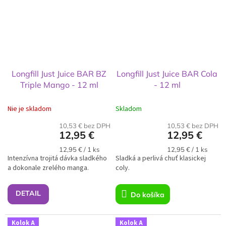
Longfill Just Juice BAR BZ
Longfill Just Juice BAR Cola
Triple Mango - 12 ml
- 12 ml
Nie je skladom
Skladom
10,53 € bez DPH
10,53 € bez DPH
12,95 €
12,95 €
Jednotková
Jednotková
12,95 € / 1 ks
12,95 € / 1 ks
Intenzívna trojitá dávka sladkého
cena:
Sladká a perlivá chuť klasickej
cena:
a dokonale zrelého manga.
coly.
DETAIL
Do košíka
Kolok A
Kolok A