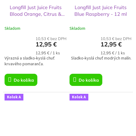
Longfill Just Juice Fruits
Longfill Just Juice Fruits
Blood Orange, Citrus &
Blue Raspberry - 12 ml
Guava - 12 ml
Skladom
Skladom
10,53 € bez DPH
10,53 € bez DPH
12,95 €
12,95 €
Jednotková
Jednotková
12,95 € / 1 ks
12,95 € / 1 ks
Výrazná a sladko-kyslá chuť
cena:
Sladko-kyslá chuť modrých malín.
cena:
krvavého pomaranča.
Do košíka
Do košíka
Kolok A
Kolok A