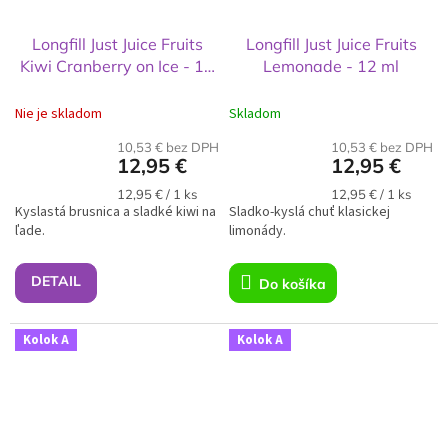
Longfill Just Juice Fruits
Longfill Just Juice Fruits
Kiwi Cranberry on Ice - 12
Lemonade - 12 ml
ml
Nie je skladom
Skladom
10,53 € bez DPH
10,53 € bez DPH
12,95 €
12,95 €
Jednotková
Jednotková
12,95 € / 1 ks
12,95 € / 1 ks
Kyslastá brusnica a sladké kiwi na
cena:
Sladko-kyslá chuť klasickej
cena:
ľade.
limonády.
DETAIL
Do košíka
Kolok A
Kolok A