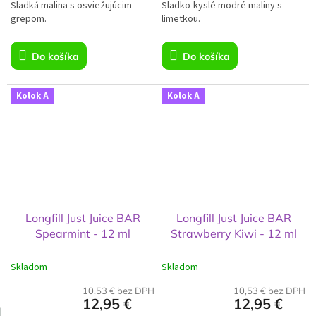
Sladká malina s osviežujúcim
cena:
Sladko-kyslé modré maliny s
cena:
grepom.
limetkou.
Do košíka
Do košíka
Kolok A
Kolok A
Longfill Just Juice BAR
Longfill Just Juice BAR
Spearmint - 12 ml
Strawberry Kiwi - 12 ml
Skladom
Skladom
10,53 € bez DPH
10,53 € bez DPH
12,95 €
12,95 €