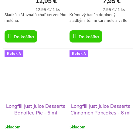
12,95 €
7,95 €
Jednotková
Jednotková
12,95 € / 1 ks
7,95 € / 1 ks
Sladká a šťavnatá chuť červeného
cena:
Krémový banán doplnený
cena:
melónu.
sladkými tónmi karamelu a vafle.
Do košíka
Do košíka
Kolok A
Kolok A
Longfill Just Juice Desserts
Longfill Just Juice Desserts
Banoffee Pie - 6 ml
Cinnamon Pancakes - 6 ml
Skladom
Skladom