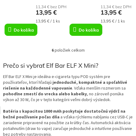
11,34 € bez DPH
11,34 € bez DPH
13,95 €
13,95 €
Jednotková
Jednotková
13,95 € / 1 ks
13,95 € / 1 ks
cena:
cena:
Do košíka
Do košíka
6
položiek celkom
O
v
l
Prečo si vybrať Elf Bar ELF X Mini?
á
d
Elf Bar ELF X Mini je ideálna e-cigareta typu POD systém pre
a
používateľov, ktorí hľadajú
jednoduché, kompaktné a spoľahlivé
c
riešenie na každodenné vapovanie
. Vďaka menším rozmerom sa
i
pohodlne zmestí do vrecka alebo kabelky
, no zároveň ponúka
e
výkon až 30 W, čo je v tejto kategórii veľmi dobrý výsledok.
p
r
Batéria s kapacitou 1000 mAh poskytuje dostatočnú výdrž na
v
bežné používanie počas dňa
a vďaka rýchlemu nabíjaniu cez USB-C je
k
zariadenie pripravené na použitie za krátky čas. Automatická aktivácia
y
potiahnutím (draw to vape) zaručuje jednoduché a intuitívne používanie
v
bez potreby nastavovania.