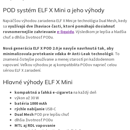
ý
p
POD systém ELF X Mini a jeho výhody
i
s
Najväčšou výhodou zariadenia ELF X Mini je technológia Dual Mesh, kedy
u
sa
využívajú dve žhaviace časti, ktoré pomáhajú dosiahnuť
rovnomernejšie zahrievanie
e-liquidu
. Výsledkom je lepšia a hladšia
chuť a dlhšia životnosť PODu.
Nová generácia ELF X POD 2.0 je navyše navrhnutá tak, aby
minimalizovala pretekanie vďaka 4× Anti-Leak technológii
. To
znamená čistejšie používanie a menej starostí pri každodennom
vapovaní. Veľkou výhodou je aj kompatibilita PODov naprieč celou
sériou ELF X zariadení.
Hlavné výhody ELF X Mini
kompaktná a ľahká e-cigareta
na každý deň
výkon až 30 W
batéria 1000 mAh
rýchle nabíjanie
USB-C
Dual Mesh
POD pre lepšiu chuť
dlhšia životnosť PODu
MTL aj RDL vapovanie