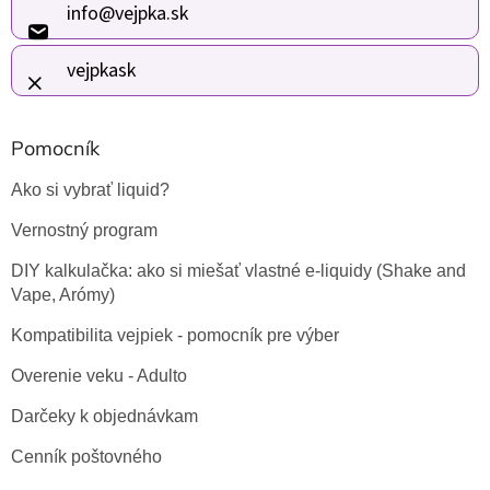
ä
info
@
vejpka.sk
t
i
vejpkask
e
Pomocník
Ako si vybrať liquid?
Vernostný program
DIY kalkulačka: ako si miešať vlastné e-liquidy (Shake and
Vape, Arómy)
Kompatibilita vejpiek - pomocník pre výber
Overenie veku - Adulto
Darčeky k objednávkam
Cenník poštovného