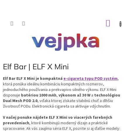
Prejsť
na
obsah
NÁKU
KOŠÍK
Elf Bar | ELF X Mini
Elf Bar ELF X Mini
je kompaktná
e-cigareta typu POD systém
,
ktorá ponúka ideálnu kombináciu kompaktných rozmerov,
jednoduchého používania a prekvapivo silného výkonu. ELF X Mini
disponuje
batériou 1000 mAh
,
výkonom až 30 W
a
technológiou
Dual Mesh POD 2.0
, vďaka ktorej získate stabilnú chuť a dlhšiu
životnosť PODu. Elektronická cigareta sa aktivuje vdýchnutím.
V našej ponuke nájdete ELF X Mini vo viacerých farebných
prevedeniach
, ktoré kombinujú moderný dizajn a praktické
spracovanie. Ak vás zaujíma séria ELF X, pozrite si aj ďalšie modely: