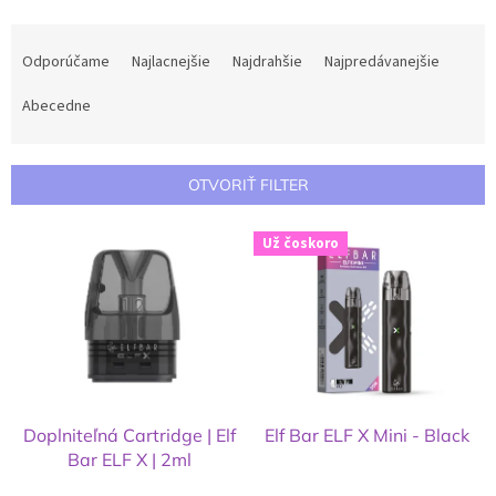
R
a
Odporúčame
Najlacnejšie
Najdrahšie
Najpredávanejšie
d
e
Abecedne
n
i
e
OTVORIŤ FILTER
p
r
V
Už čoskoro
o
ý
d
p
u
i
k
s
t
p
o
r
v
o
d
Doplniteľná Cartridge | Elf
Elf Bar ELF X Mini - Black
u
Bar ELF X | 2ml
k