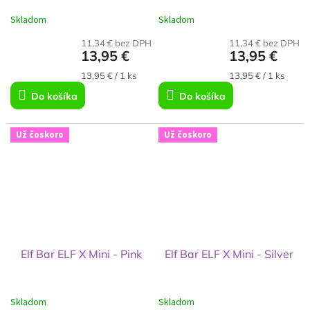
Skladom
Skladom
11,34 € bez DPH
11,34 € bez DPH
13,95 €
13,95 €
Jednotková
Jednotková
13,95 € / 1 ks
13,95 € / 1 ks
cena:
cena:
Do košíka
Do košíka
Už čoskoro
Už čoskoro
Elf Bar ELF X Mini - Pink
Elf Bar ELF X Mini - Silver
Skladom
Skladom