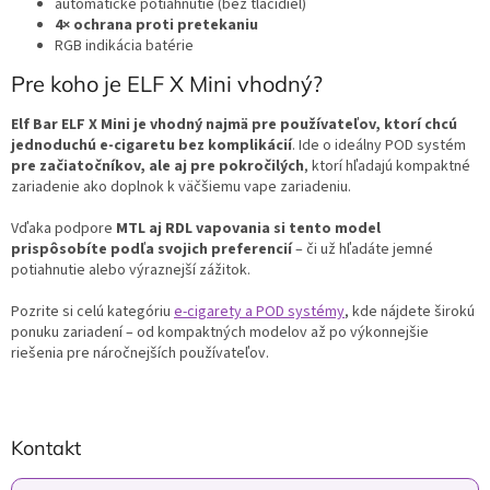
automatické potiahnutie (bez tlačidiel)
4× ochrana proti pretekaniu
RGB indikácia batérie
Pre koho je ELF X Mini vhodný?
Elf Bar ELF X Mini
je vhodný najmä pre používateľov, ktorí chcú
jednoduchú e-cigaretu bez komplikácií
. Ide o ideálny POD systém
pre začiatočníkov, ale aj pre pokročilých
, ktorí hľadajú kompaktné
zariadenie ako doplnok k väčšiemu vape zariadeniu.
Vďaka podpore
MTL aj RDL vapovania si tento model
prispôsobíte podľa svojich preferencií
– či už hľadáte jemné
potiahnutie alebo výraznejší zážitok.
Pozrite si celú kategóriu
e-cigarety a POD systémy
, kde nájdete širokú
ponuku zariadení – od kompaktných modelov až po výkonnejšie
riešenia pre náročnejších používateľov.
Z
Kontakt
á
p