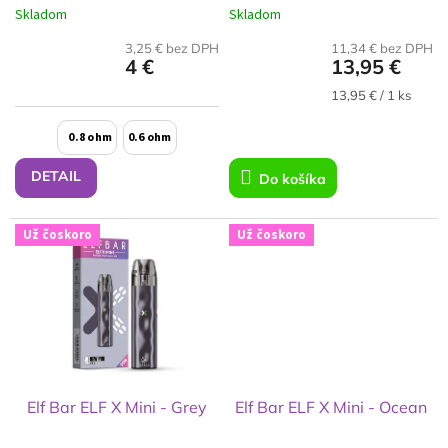
t
Skladom
Skladom
o
v
3,25 € bez DPH
11,34 € bez DPH
4 €
13,95 €
Jednotková
13,95 € / 1 ks
cena:
0.8 ohm
0.6 ohm
DETAIL
Do košíka
Už čoskoro
Už čoskoro
Elf Bar ELF X Mini - Grey
Elf Bar ELF X Mini - Ocean