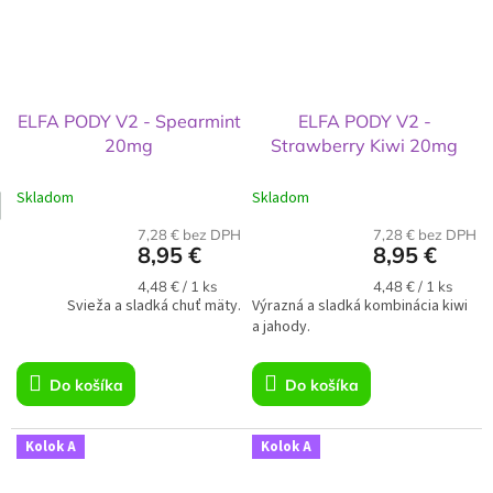
ELFA PODY V2 - Spearmint
ELFA PODY V2 -
20mg
Strawberry Kiwi 20mg
Skladom
Skladom
7,28 € bez DPH
7,28 € bez DPH
8,95 €
8,95 €
Jednotková
Jednotková
4,48 € / 1 ks
4,48 € / 1 ks
Svieža a sladká chuť mäty.
cena:
Výrazná a sladká kombinácia kiwi
cena:
a jahody.
Do košíka
Do košíka
Kolok A
Kolok A