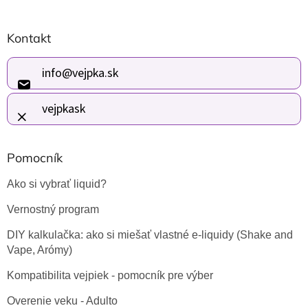
Z
Kontakt
á
p
ä
info
@
vejpka.sk
t
i
vejpkask
e
Pomocník
Ako si vybrať liquid?
Vernostný program
DIY kalkulačka: ako si miešať vlastné e-liquidy (Shake and
Vape, Arómy)
Kompatibilita vejpiek - pomocník pre výber
Overenie veku - Adulto