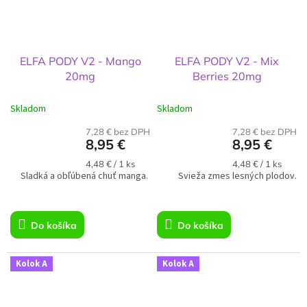
ELFA PODY V2 - Mango
ELFA PODY V2 - Mix
20mg
Berries 20mg
Skladom
Skladom
7,28 € bez DPH
7,28 € bez DPH
8,95 €
8,95 €
Jednotková
Jednotková
4,48 € / 1 ks
4,48 € / 1 ks
Sladká a obľúbená chuť manga.
cena:
Svieža zmes lesných plodov.
cena:
Do košíka
Do košíka
Kolok A
Kolok A