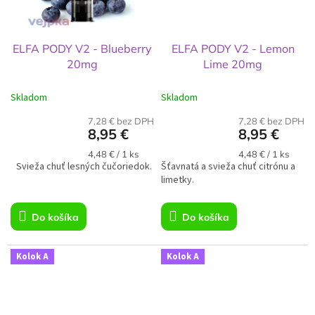
ELFA PODY V2 - Blueberry
ELFA PODY V2 - Lemon
20mg
Lime 20mg
Skladom
Skladom
7,28 € bez DPH
7,28 € bez DPH
8,95 €
8,95 €
Jednotková
Jednotková
4,48 € / 1 ks
4,48 € / 1 ks
Svieža chuť lesných čučoriedok.
cena:
Šťavnatá a svieža chuť citrónu a
cena:
limetky.
Do košíka
Do košíka
Kolok A
Kolok A