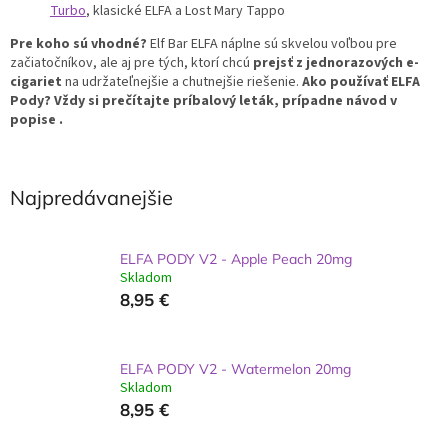
Turbo
, klasické ELFA a Lost Mary Tappo
Pre koho sú vhodné?
Elf Bar ELFA náplne sú skvelou voľbou pre
začiatočníkov, ale aj pre tých, ktorí chcú
prejsť z jednorazových e-
cigariet
na udržateľnejšie a chutnejšie riešenie.
Ako používať ELFA
Pody? Vždy si prečítajte príbalový leták, prípadne návod v
popise .
Najpredávanejšie
ELFA PODY V2 - Apple Peach 20mg
Skladom
8,95 €
ELFA PODY V2 - Watermelon 20mg
Skladom
8,95 €