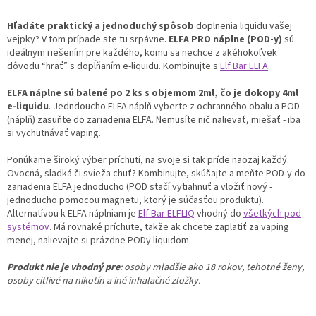
v
l
Hľadáte praktický a jednoduchý spôsob
doplnenia liquidu vašej
á
vejpky? V tom prípade ste tu srpávne.
ELFA PRO náplne (POD-y)
sú
d
ideálnym riešením pre každého, komu sa nechce z akéhokoľvek
a
dôvodu “hrať” s dopĺňaním e-liquidu. Kombinujte s
Elf Bar ELFA
.
c
i
ELFA náplne sú balené po 2 ks s objemom 2ml, čo je dokopy 4ml
e
e-liquidu
. Jedndoucho ELFA náplň vyberte z ochranného obalu a POD
p
(náplň) zasuňte do zariadenia ELFA. Nemusíte nič nalievať, miešať - iba
r
si vychutnávať vaping.
v
k
Ponúkame široký výber príchutí, na svoje si tak príde naozaj každý.
y
Ovocná, sladká či svieža chuť? Kombinujte, skúšajte a meňte POD-y do
v
zariadenia ELFA jednoducho (POD stačí vytiahnuť a vložiť nový -
ý
jednoducho pomocou magnetu, ktorý je súčasťou produktu).
p
Alternatívou k ELFA náplniam je
Elf Bar ELFLIQ
vhodný do
všetkých pod
i
systémov
. Má rovnaké príchute, takže ak chcete zaplatiť za vaping
s
menej, nalievajte si prázdne PODy liquidom.
u
Produkt nie je vhodný pre
: osoby mladšie ako 18 rokov, tehotné ženy,
osoby citlivé na nikotín a iné inhalačné zložky.