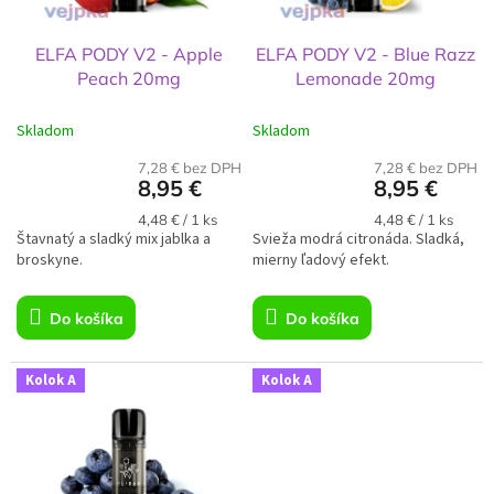
r
v
o
d
ELFA PODY V2 - Apple
ELFA PODY V2 - Blue Razz
u
Peach 20mg
Lemonade 20mg
k
t
Skladom
Skladom
o
v
7,28 € bez DPH
7,28 € bez DPH
8,95 €
8,95 €
Jednotková
Jednotková
4,48 € / 1 ks
4,48 € / 1 ks
Štavnatý a sladký mix jablka a
cena:
Svieža modrá citronáda. Sladká,
cena:
broskyne.
mierny ľadový efekt.
Do košíka
Do košíka
Kolok A
Kolok A