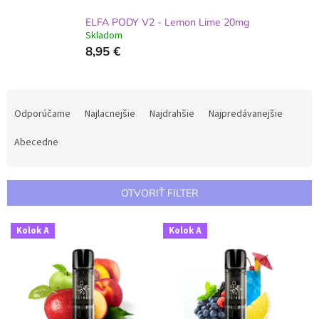
ELFA PODY V2 - Lemon Lime 20mg
Skladom
8,95 €
R
a
Odporúčame
Najlacnejšie
Najdrahšie
Najpredávanejšie
d
e
Abecedne
n
i
e
OTVORIŤ FILTER
p
r
V
Kolok A
Kolok A
o
ý
d
p
u
i
k
s
t
p
o