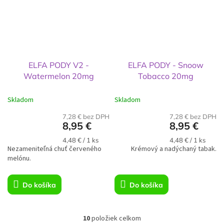
ELFA PODY V2 -
ELFA PODY - Snoow
Watermelon 20mg
Tobacco 20mg
Skladom
Skladom
7,28 € bez DPH
7,28 € bez DPH
8,95 €
8,95 €
Jednotková
Jednotková
4,48 € / 1 ks
4,48 € / 1 ks
Nezameniteľná chuť červeného
cena:
Krémový a nadýchaný tabak.
cena:
melónu.
Do košíka
Do košíka
10
položiek celkom
O