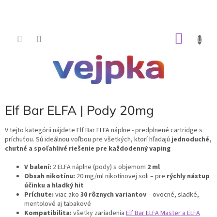
Prejsť
na
obsah
NÁKU
KOŠÍK
Elf Bar ELFA | Pody 20mg
V tejto kategórii nájdete Elf Bar ELFA náplne - predplnené cartridge s
príchuťou. Sú ideálnou voľbou pre všetkých, ktorí hľadajú
jednoduché,
chutné a spoľahlivé riešenie pre každodenný vaping
V balení:
2 ELFA náplne (pody) s objemom
2 ml
Obsah nikotínu:
20 mg/ml nikotínovej soli – pre
rýchly nástup
účinku a hladký hit
Príchute:
viac ako
30 rôznych variantov
– ovocné, sladké,
mentolové aj tabakové
Kompatibilita:
všetky zariadenia
Elf Bar ELFA Master a ELFA