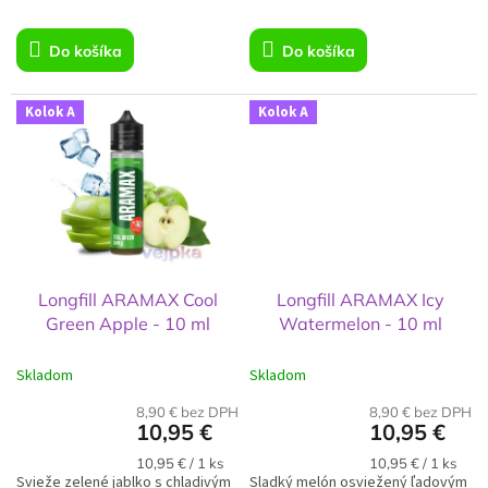
Do košíka
Do košíka
Kolok A
Kolok A
Longfill ARAMAX Cool
Longfill ARAMAX Icy
Green Apple - 10 ml
Watermelon - 10 ml
Skladom
Skladom
8,90 € bez DPH
8,90 € bez DPH
10,95 €
10,95 €
Jednotková
Jednotková
10,95 € / 1 ks
10,95 € / 1 ks
Svieže zelené jablko s chladivým
cena:
Sladký melón osviežený ľadovým
cena: