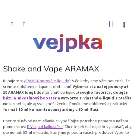
Prejsť
na
obsah
NÁKU
KOŠÍK
Shake and Vape ARAMAX
Kupujete si
ARAMAX hotové e-liquidy
? A čo keby sme vám povedali, že
si viete obľúbený e-liquid urobiť sami?
Vyberte si z našej ponuky až
10
ARAMAX longfillov
(príchutí do liquidu)
svojho favorita, dolejte
bázu a nikotínový booster
a vytvorte si vlastný e-liquid
. Potešíte
nie len seba, ale aj svoju peňaženku. Ponúkame obľúbený a praktický
formát 10 ml koncentrovanej arómy v 60 ml fľaši
.
Pozrite si návod na miešanie a vypočítajte potrebné pomery v našom
pomocníkovi
DIY liquid kalkulačka
. Chcete príchuť najskôr vyskúšať, aby
ste nemali 60 ml e-liquidu, ktorý nie je podľa vašich predstáv? Vyberte