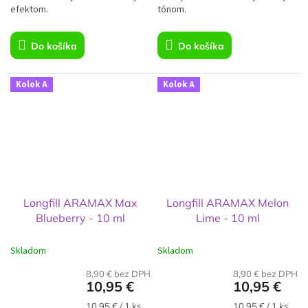
efektom.
tónom.
Do košíka
Do košíka
Kolok A
Kolok A
Longfill ARAMAX Max
Longfill ARAMAX Melon
Blueberry - 10 ml
Lime - 10 ml
Skladom
Skladom
8,90 € bez DPH
8,90 € bez DPH
10,95 €
10,95 €
Jednotková
Jednotková
10,95 € / 1 ks
10,95 € / 1 ks