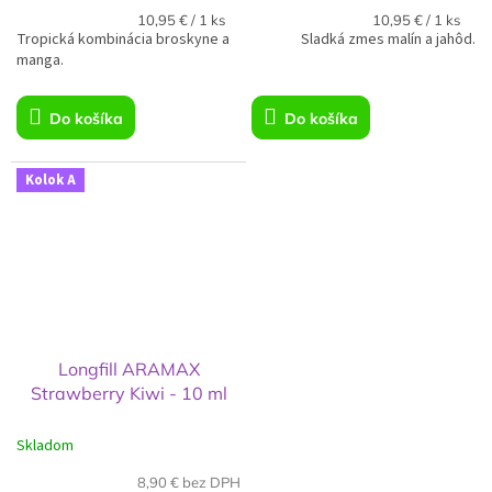
Jednotková
Jednotková
10,95 € / 1 ks
10,95 € / 1 ks
Tropická kombinácia broskyne a
cena:
Sladká zmes malín a jahôd.
cena:
manga.
Do košíka
Do košíka
Kolok A
Longfill ARAMAX
Strawberry Kiwi - 10 ml
Skladom
8,90 € bez DPH