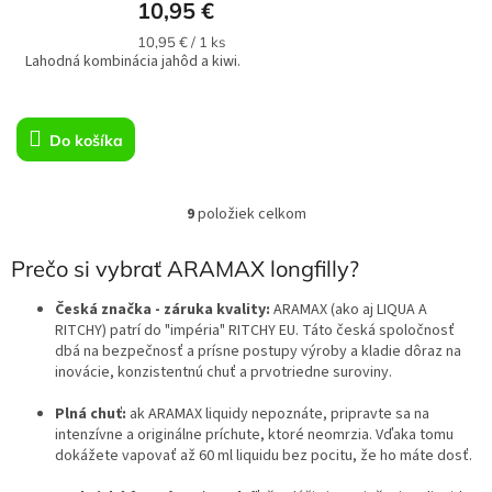
10,95 €
Jednotková
10,95 € / 1 ks
Lahodná kombinácia jahôd a kiwi.
cena:
Do košíka
9
položiek celkom
O
v
l
Prečo si vybrať ARAMAX longfilly?
á
d
Česká značka - záruka kvality:
ARAMAX (ako aj LIQUA A
a
RITCHY) patrí do "impéria" RITCHY EU. Táto česká spoločnosť
c
dbá na bezpečnosť a prísne postupy výroby a kladie dôraz na
i
inovácie, konzistentnú chuť a prvotriedne suroviny.
e
p
Plná chuť:
ak ARAMAX liquidy nepoznáte, pripravte sa na
r
intenzívne a originálne príchute, ktoré neomrzia. Vďaka tomu
v
dokážete vapovať až 60 ml liquidu bez pocitu, že ho máte dosť.
k