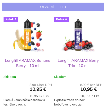
i
e
OTVORIŤ FILTER
p
r
V
Kolok A
Kolok A
o
ý
d
p
u
i
k
s
t
p
o
r
v
o
d
Longfill ARAMAX Banana
Longfill ARAMAX Berry
u
Berry - 10 ml
Trio - 10 ml
k
t
Skladom
Skladom
o
v
8,90 € bez DPH
8,90 € bez DPH
10,95 €
10,95 €
Jednotková
Jednotková
10,95 € / 1 ks
10,95 € / 1 ks
Sladká kombinácia banánov a
cena:
Explózia troch druhov
cena:
lesného ovocia.
bobuľového ovocia.