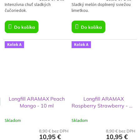
Intenzívna chuť sladkých
cena:
Sladký melón doplnený sviežou
cena:
čučoriedok.
limetkou.
Do košíka
Do košíka
Kolok A
Kolok A
Longfill ARAMAX Peach
Longfill ARAMAX
Mango - 10 ml
Raspberry Strawberry - 10
ml
Skladom
Skladom
8,90 € bez DPH
8,90 € bez DPH
10,95 €
10,95 €