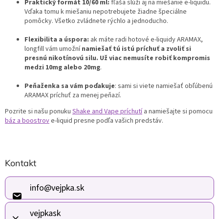
y
Praktický formát 10/60 ml:
fľaša slúži aj na miešanie e-liquidu.
v
Vďaka tomu k miešaniu nepotrebujete žiadne špeciálne
ý
pomôcky. Všetko zvládnete rýchlo a jednoducho.
p
i
Flexibilita a úspora:
ak máte radi hotové e-liquidy ARAMAX,
s
longfill vám umožní
namiešať tú istú príchuť a zvoliť si
u
presnú nikotínovú silu. Už viac nemusíte robiť kompromis
medzi 10mg alebo 20mg
.
Peňaženka sa vám poďakuje
: sami si viete namiešať obľúbenú
ARAMAX príchuť za menej peňazí.
Pozrite si našu ponuku
Shake and Vape príchutí
a namiešajte si pomocu
báz a boostrov
e-liquid presne podľa vašich predstáv.
Z
Kontakt
á
p
ä
info
@
vejpka.sk
t
i
vejpkask
e