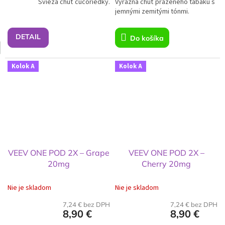
Svieža chuť čučoriedky.
cena:
Výrazná chuť praženého tabaku s
cena:
jemnými zemitými tónmi.
DETAIL
Do košíka
Kolok A
Kolok A
VEEV ONE POD 2X – Grape
VEEV ONE POD 2X –
20mg
Cherry 20mg
Nie je skladom
Nie je skladom
7,24 € bez DPH
7,24 € bez DPH
8,90 €
8,90 €