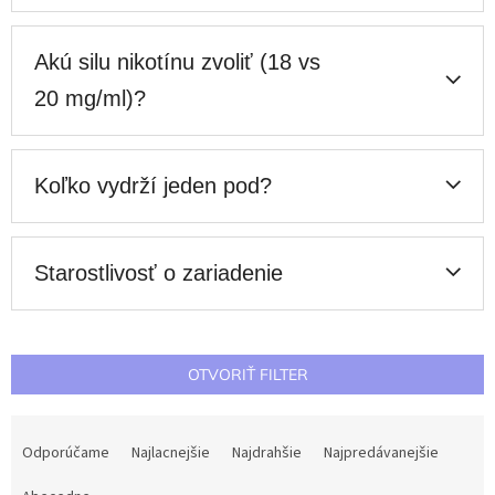
Akú silu nikotínu zvoliť (18 vs
20 mg/ml)?
Koľko vydrží jeden pod?
Starostlivosť o zariadenie
OTVORIŤ FILTER
R
a
Odporúčame
Najlacnejšie
Najdrahšie
Najpredávanejšie
d