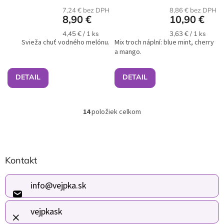
7,24 € bez DPH
8,86 € bez DPH
8,90 €
10,90 €
Jednotková
Jednotková
4,45 € / 1 ks
3,63 € / 1 ks
Svieža chuť vodného melónu.
cena:
Mix troch náplní: blue mint, cherry
cena:
a mango.
DETAIL
DETAIL
14
položiek celkom
O
v
l
á
Z
d
Kontakt
á
a
p
c
i
ä
info
@
vejpka.sk
e
t
p
i
vejpkask
r
e
v