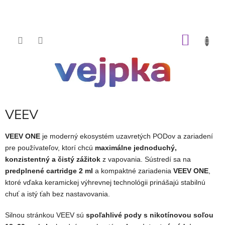
Prejsť
na
obsah
NÁKU
KOŠÍK
VEEV
VEEV ONE
je moderný ekosystém uzavretých PODov a zariadení
pre používateľov, ktorí chcú
maximálne jednoduchý,
konzistentný a čistý zážitok
z vapovania. Sústredí sa na
predplnené cartridge 2 ml
a kompaktné zariadenia
VEEV ONE
,
ktoré vďaka keramickej výhrevnej technológii prinášajú stabilnú
chuť a istý ťah bez nastavovania.
Silnou stránkou VEEV sú
spoľahlivé pody s nikotínovou soľou