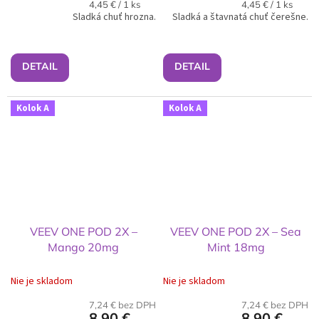
Jednotková
Jednotková
4,45 € / 1 ks
4,45 € / 1 ks
Sladká chuť hrozna.
cena:
Sladká a štavnatá chuť čerešne.
cena:
DETAIL
DETAIL
Kolok A
Kolok A
VEEV ONE POD 2X –
VEEV ONE POD 2X – Sea
Mango 20mg
Mint 18mg
Nie je skladom
Nie je skladom
7,24 € bez DPH
7,24 € bez DPH
8,90 €
8,90 €