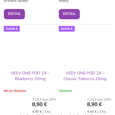
pravého tabaku.
maliny.
DETAIL
DETAIL
Kolok A
Kolok A
VEEV ONE POD 2X –
VEEV ONE POD 2X –
Blueberry 20mg
Classic Tobacco 20mg
Nie je skladom
Skladom
7,24 € bez DPH
7,24 € bez DPH
8,90 €
8,90 €
Jednotková
Jednotková
4,45 € / 1 ks
4,45 € / 1 ks