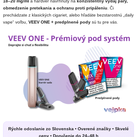
18–20 mg/ml
a hardvér navrhnutý na
konzistentný výdaj pary,
obmedzenie pretekania a ochranu proti pripáleniu
. Či
prechádzate z klasických cigariet, alebo hľadáte bezstarostnú „daily
vape“ voľbu,
VEEV ONE + predplnené pody
sú tu pre vás.
Rýchle odoslanie zo Slovenska
•
Overené značky
•
Skvelé
ceny
•
Doručenie do 24–48 h