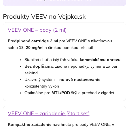
Produkty VEEV na Vejpka.sk
VEEV ONE – pody (2 ml)
Predplnené cartridge 2 ml
pre VEEV ONE s nikotínovou
soľou
18–20 mg/ml
a širokou ponukou príchutí.
Stabilná chuť a istý ťah vďaka
keramickému ohrevu
Bez dopĺňania
, žiadne neporiadky, výmena za pár
sekúnd
Uzavretý systém –
nulové nastavovanie
,
konzistentný výkon
Optimálne pre
MTL/POD
štýl a prechod z cigariet
VEEV ONE – zariadenie (štart set)
Kompaktné zariadenie
navrhnuté pre pody VEEV ONE; v