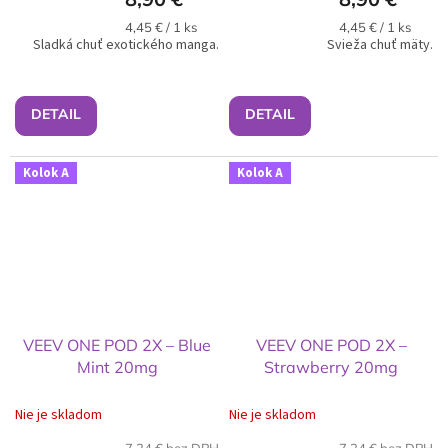
Jednotková
Jednotková
4,45 € / 1 ks
4,45 € / 1 ks
Sladká chuť exotického manga.
cena:
Svieža chuť mäty.
cena:
DETAIL
DETAIL
Kolok A
Kolok A
VEEV ONE POD 2X – Blue
VEEV ONE POD 2X –
Mint 20mg
Strawberry 20mg
Nie je skladom
Nie je skladom
7,24 € bez DPH
7,24 € bez DPH