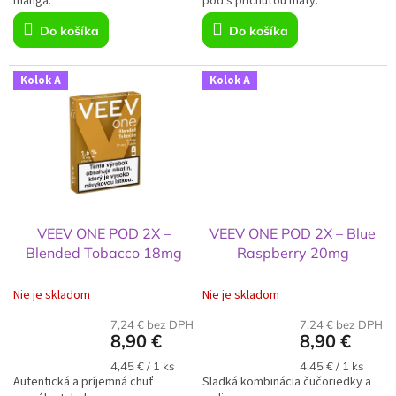
manga.
pod s príchuťou mäty.
Do košíka
Do košíka
Kolok A
Kolok A
VEEV ONE POD 2X –
VEEV ONE POD 2X – Blue
Blended Tobacco 18mg
Raspberry 20mg
Nie je skladom
Nie je skladom
7,24 € bez DPH
7,24 € bez DPH
8,90 €
8,90 €
Jednotková
Jednotková
4,45 € / 1 ks
4,45 € / 1 ks
Autentická a príjemná chuť
cena:
Sladká kombinácia čučoriedky a
cena: