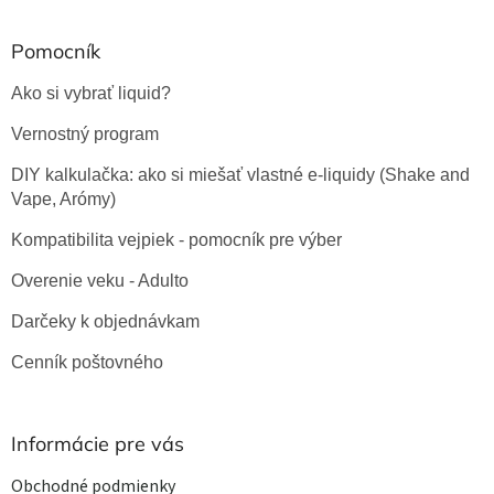
k
y
Pomocník
v
ý
Ako si vybrať liquid?
p
i
Vernostný program
s
u
DIY kalkulačka: ako si miešať vlastné e-liquidy (Shake and
Vape, Arómy)
Kompatibilita vejpiek - pomocník pre výber
Overenie veku - Adulto
Darčeky k objednávkam
Cenník poštovného
Informácie pre vás
Obchodné podmienky