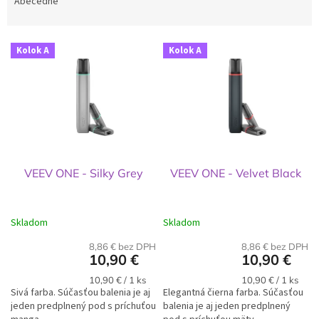
e
Abecedne
n
i
V
e
Kolok A
Kolok A
ý
p
p
r
i
o
s
d
p
u
r
k
o
t
d
o
VEEV ONE - Silky Grey
VEEV ONE - Velvet Black
u
v
k
t
Skladom
Skladom
o
v
8,86 € bez DPH
8,86 € bez DPH
10,90 €
10,90 €
Jednotková
Jednotková
10,90 € / 1 ks
10,90 € / 1 ks
Sivá farba. Súčasťou balenia je aj
cena:
Elegantná čierna farba. Súčasťou
cena:
jeden predplnený pod s príchuťou
balenia je aj jeden predplnený