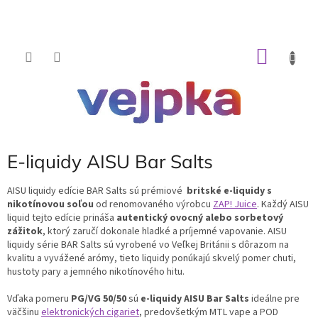
Prejsť
na
obsah
NÁKU
KOŠÍK
E-liquidy AISU Bar Salts
AISU liquidy edície BAR Salts sú prémiové
britské e-liquidy s
nikotínovou soľou
od renomovaného výrobcu
ZAP! Juice
. Každý AISU
liquid tejto edície prináša
autentický ovocný alebo sorbetový
zážitok
, ktorý zaručí dokonale hladké a príjemné vapovanie. AISU
liquidy série BAR Salts sú vyrobené vo Veľkej Británii s dôrazom na
kvalitu a vyvážené arómy, tieto liquidy ponúkajú skvelý pomer chuti,
hustoty pary a jemného nikotínového hitu.
Vďaka pomeru
PG/VG 50/50
sú
e-liquidy AISU Bar Salts
ideálne pre
väčšinu
elektronických cigariet
, predovšetkým MTL vape a POD