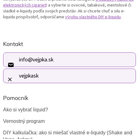
i
elektronických cigariet)
a vyberte si ovocné, tabakové, mentolové či
s
sladké e-liquidy podľa svojich predstáv. Ak si chcete chuť a silu e-
u
liquidu prispôsobiť, odporúčame
výrobu vlastného DIY e-liquidu
.
Z
Kontakt
á
p
ä
info
@
vejpka.sk
t
i
vejpkask
e
Pomocník
Ako si vybrať liquid?
Vernostný program
DIY kalkulačka: ako si miešať vlastné e-liquidy (Shake and