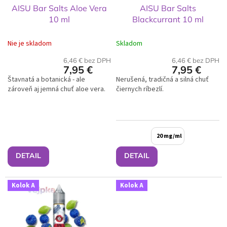
d
AISU Bar Salts Aloe Vera
AISU Bar Salts
u
10 ml
Blackcurrant 10 ml
k
t
Nie je skladom
Skladom
o
v
6,46 € bez DPH
6,46 € bez DPH
7,95 €
7,95 €
Štavnatá a botanická - ale
Nerušená, tradičná a silná chuť
zároveň aj jemná chuť aloe vera.
čiernych ríbezlí.
20 mg/ml
DETAIL
DETAIL
Kolok A
Kolok A