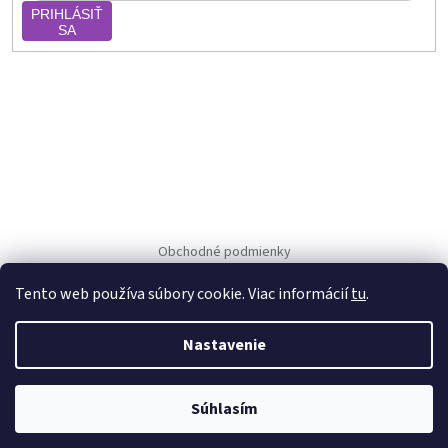
PRIHLÁSIŤ
SA
Obchodné podmienky
Ochrana osob. údajov
Tento web používa súbory cookie. Viac informácií
tu
.
Nastavenie
Vytvoril Shoptet
Copyright 2026
Vejpka.sk
. Všetky práva vyhradené.
Súhlasím
Používáme
ověření věku Adulto