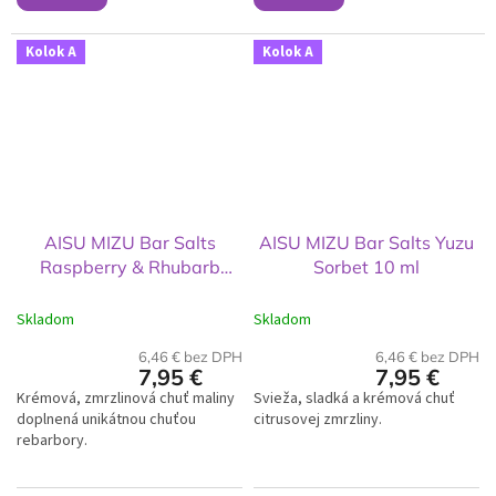
Kolok A
Kolok A
AISU MIZU Bar Salts
AISU MIZU Bar Salts Yuzu
Raspberry & Rhubarb
Sorbet 10 ml
Sorbet 10 ml
Skladom
Skladom
6,46 € bez DPH
6,46 € bez DPH
7,95 €
7,95 €
Krémová, zmrzlinová chuť maliny
Svieža, sladká a krémová chuť
doplnená unikátnou chuťou
citrusovej zmrzliny.
rebarbory.