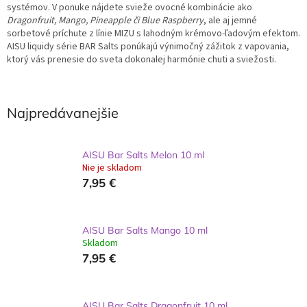
systémov. V ponuke nájdete svieže ovocné kombinácie ako
Dragonfruit, Mango, Pineapple či Blue Raspberry
, ale aj jemné
sorbetové príchute z línie MIZU s lahodným krémovo-ľadovým efektom.
AISU liquidy série BAR Salts ponúkajú výnimočný zážitok z vapovania,
ktorý vás prenesie do sveta dokonalej harmónie chuti a sviežosti.
Najpredávanejšie
AISU Bar Salts Melon 10 ml
Nie je skladom
7,95 €
AISU Bar Salts Mango 10 ml
Skladom
7,95 €
AISU Bar Salts Dragonfruit 10 ml