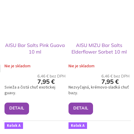
AISU Bar Salts Pink Guava
AISU MIZU Bar Salts
10 ml
Elderflower Sorbet 10 ml
Nie je skladom
Nie je skladom
6,46 € bez DPH
6,46 € bez DPH
7,95 €
7,95 €
Svieža a čistá chuť exotickej
Nezvyčajná, krémovo-sladká chuť
guavy.
bazy.
DETAIL
DETAIL
Kolok A
Kolok A