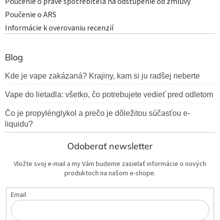
Poučenie o práve spotrebiteľa na odstúpenie od zmluvy
Poučenie o ARS
Informácie k overovaniu recenzií
Blog
Kde je vape zakázaná? Krajiny, kam si ju radšej neberte
Vape do lietadla: všetko, čo potrebujete vedieť pred odletom
Čo je propylénglykol a prečo je dôležitou súčasťou e-
liquidu?
Odoberať newsletter
Vložte svoj e-mail a my Vám budeme zasielať informácie o nových
produktoch na našom e-shope.
Email