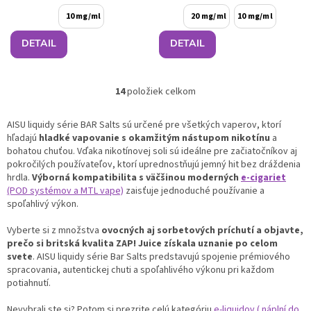
10 mg/ml
20 mg/ml
10 mg/ml
DETAIL
DETAIL
14
položiek celkom
O
v
l
AISU liquidy série BAR Salts sú určené pre všetkých vaperov, ktorí
á
hľadajú
hladké vapovanie s okamžitým nástupom nikotínu
a
d
bohatou chuťou. Vďaka nikotínovej soli sú ideálne pre začiatočníkov aj
a
pokročilých používateľov, ktorí uprednostňujú jemný hit bez dráždenia
c
hrdla.
Výborná kompatibilita s väčšinou moderných
e-cigariet
i
(POD systémov a MTL vape)
zaisťuje jednoduché používanie a
e
spoľahlivý výkon.
p
r
Vyberte si z množstva
ovocných aj sorbetových príchutí a objavte,
v
prečo si britská kvalita ZAP! Juice získala uznanie po celom
k
svete
. AISU liquidy série Bar Salts predstavujú spojenie prémiového
y
spracovania, autentickej chuti a spoľahlivého výkonu pri každom
v
potiahnutí.
ý
p
Nevybrali ste si? Potom si prezrite celú kategóriu
e-liquidov ( náplní do