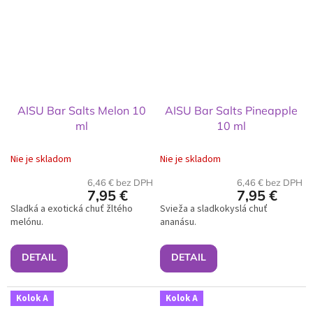
AISU Bar Salts Melon 10
AISU Bar Salts Pineapple
ml
10 ml
Nie je skladom
Nie je skladom
6,46 € bez DPH
6,46 € bez DPH
7,95 €
7,95 €
Sladká a exotická chuť žltého
Svieža a sladkokyslá chuť
melónu.
ananásu.
DETAIL
DETAIL
Kolok A
Kolok A