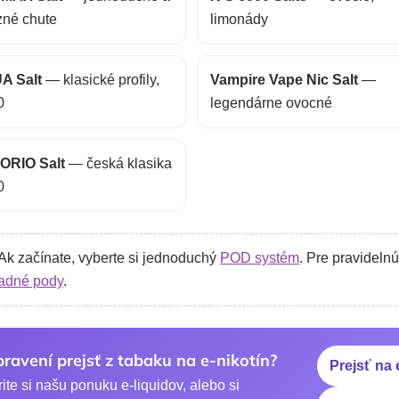
zné chute
limonády
A Salt
— klasické profily,
Vampire Vape Nic Salt
—
0
legendárne ovocné
ORIO Salt
— česká klasika
0
Ak začínate, vyberte si jednoduchý
POD systém
. Pre pravidel
adné pody
.
pravení prejsť z tabaku na e-nikotín?
Prejsť na 
ite si našu ponuku e-liquidov, alebo si