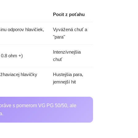
Pocit z poťahu
nu odporov hlavičiek,
Vyvážená chuť a
"para"
Intenzívnejšia
ť 0.8 ohm +)
chuť
žhaviacej hlavičky
Hustejšia para,
jemnejší hit
 práve s pomerom VG PG 50/50, ale
a.