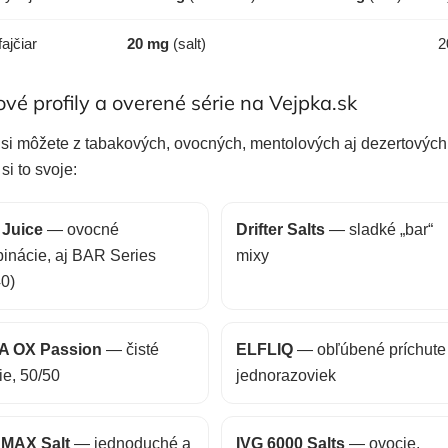
fajčiar
20 mg
(salt)
2
vé profily a overené série na Vejpka.sk
 si môžete z tabakových, ovocných, mentolových aj dezertových 
 si to svoje:
 Juice
— ovocné
Drifter Salts
— sladké „bar“
inácie, aj BAR Series
mixy
40)
A OX Passion
— čisté
ELFLIQ
— obľúbené príchute
ie, 50/50
jednorazoviek
MAX Salt
— jednoduché a
IVG 6000 Salts
— ovocie,