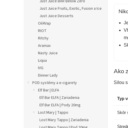
Just Juice BAR Below Zero
Just Juice Fruits, Exotic, Fusion a Ice
Niko
Just Juice Desserts
Je
Oil4Vap
Vh
RIOT
mg
Ritchy
Sk
Aramax
Nasty Juice
Liqua
IVG
Ako z
Dinner Lady
POD systémy a e-cigarety
Silou 
Elf Bar | ELFA
Elf Bar ELFA | Zariadenia
Typ v
Elf Bar ELFA | Pody 20mg
Lost Mary | Tappo
Skôr s
Lost Mary Tappo | Zariadenia
Stredn
Lost Mary Tappo | Pod 20mg