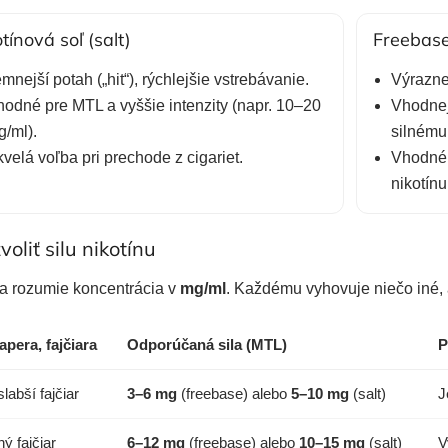
tínová soľ (salt)
Freebase
mnejší potah („hit“), rýchlejšie vstrebávanie.
Výraznej
odné pre MTL a vyššie intenzity (napr. 10–20
Vhodnejš
/ml).
silnému 
velá voľba pri prechode z cigariet.
Vhodné 
nikotínu
voliť silu nikotínu
sa rozumie koncentrácia v
mg/ml
. Každému vyhovuje niečo iné, 
apera, fajčiara
Odporúčaná sila (MTL)
P
labší fajčiar
3–6 mg
(freebase) alebo
5–10 mg
(salt)
J
ý fajčiar
6–12 mg
(freebase) alebo
10–15 mg
(salt)
V