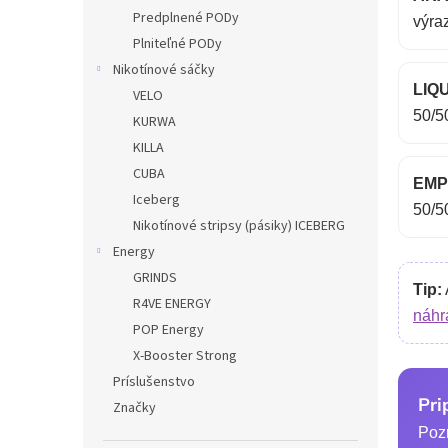
Predplnené PODy
výra
Plniteľné PODy
Nikotínové sáčky
LIQU
VELO
50/5
KURWA
KILLA
CUBA
EMP
Iceberg
50/5
Nikotínové stripsy (pásiky) ICEBERG
Energy
GRINDS
Tip:
R4VE ENERGY
náhr
POP Energy
X-Booster Strong
Príslušenstvo
Pri
Značky
Pozr