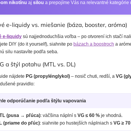
pom nikotínu
aj
silou
a prepojíme Vás na relevantné kategórie
é e-liquidy vs. miešanie (báza, booster, aróma)
 e-liquidy
sú najjednoduchšia voľba – po otvorení ich stačí nal
jete DIY (do it yourself), siahnite po
bázach a boostroch
a aróme
ú silu nastavíte podľa seba.
 a štýl potahu (MTL vs. DL)
quide nájdete
PG (propylénglykol)
– nosič chuti, redší, a
VG (gl
dušené pravidlo:
hle odporúčanie podľa štýlu vapovania
TL (pusa → pľúca)
: väčšina náplní s
VG ≤ 60 %
je vhodná.
L (priame do pľúc)
: siahnite po hustejších náplniach s
VG ≥ 70