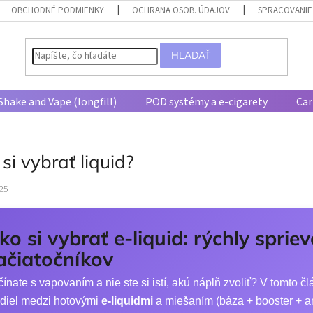
OBCHODNÉ PODMIENKY
OCHRANA OSOB. ÚDAJOV
SPRACOVANIE
HĽADAŤ
Shake and Vape (longfill)
POD systémy a e-cigarety
Car
si vybrať liquid?
25
ko si vybrať e-liquid: rýchly sprie
ačiatočníkov
ínate s vapovaním a nie ste si istí, akú náplň zvoliť? V tomto
zdiel medzi hotovými
e-liquidmi
a miešaním (báza + booster + 