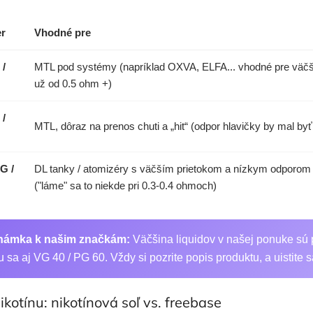
r
Vhodné pre
 /
MTL pod systémy (napríklad OXVA, ELFA... vhodné pre väčši
už od 0.5 ohm +)
 /
MTL, dôraz na prenos chuti a „hit“ (odpor hlavičky by mal by
G /
DL tanky / atomizéry s väčším prietokom a nízkym odporom 
("láme" sa to niekde pri 0.3-0.4 ohmoch)
námka k našim značkám:
Väčšina liquidov v našej ponuke sú
u sa aj VG 40 / PG 60. Vždy si pozrite popis produktu, a uistite s
ikotínu: nikotínová soľ vs. freebase