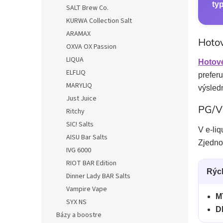
ty
SALT Brew Co.
KURWA Collection Salt
ARAMAX
Hotov
OXVA OX Passion
LIQUA
Hotové
ELFLIQ
preferu
MARYLIQ
výsledn
Just Juice
PG/VG
Ritchy
SIC! Salts
V e-li
AISU Bar Salts
Zjedno
IVG 6000
RIOT BAR Edition
Rýc
Dinner Lady BAR Salts
Vampire Vape
M
SYX NS
D
Bázy a boostre