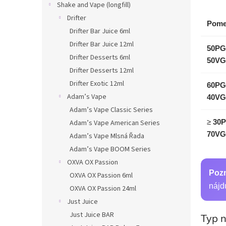
Shake and Vape (longfill)
Drifter
Pome
Drifter Bar Juice 6ml
Drifter Bar Juice 12ml
50PG
Drifter Desserts 6ml
50VG
Drifter Desserts 12ml
Drifter Exotic 12ml
60PG
Adam’s Vape
40VG
Adam’s Vape Classic Series
≥
30P
Adam’s Vape American Series
70VG
Adam’s Vape Mlsná Řada
Adam’s Vape BOOM Series
OXVA OX Passion
Poz
OXVA OX Passion 6ml
nájd
OXVA OX Passion 24ml
Just Juice
Just Juice BAR
Typ n