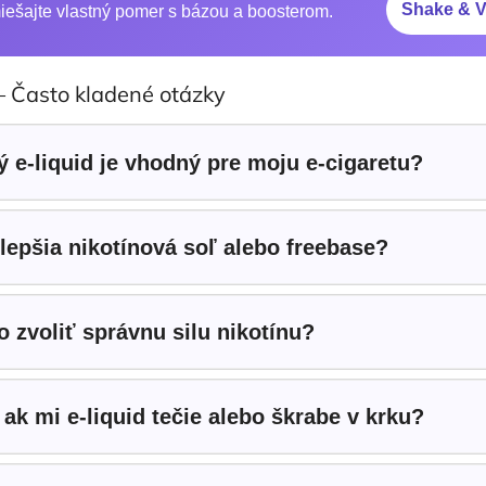
Shake & Va
ešajte vlastný pomer s bázou a boosterom.
 Často kladené otázky
ý e-liquid je vhodný pre moju e-cigaretu?
 lepšia nikotínová soľ alebo freebase?
o zvoliť správnu silu nikotínu?
 ak mi e-liquid tečie alebo škrabe v krku?