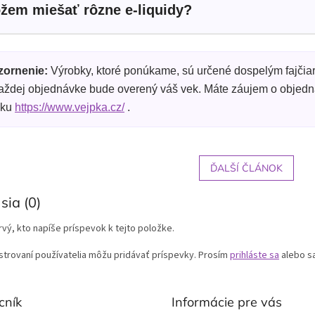
žem miešať rôzne e-liquidy?
ornenie:
Výrobky, ktoré ponúkame, sú určené dospelým fajčiar
každej objednávke bude overený váš vek. Máte záujem o objed
nku
https://www.vejpka.cz/
.
ĎALŠÍ ČLÁNOK
sia (0)
vý, kto napíše príspevok k tejto položke.
strovaní používatelia môžu pridávať príspevky. Prosím
prihláste sa
alebo s
cník
Informácie pre vás