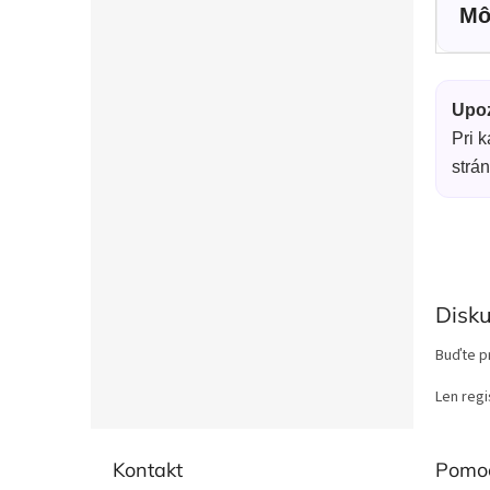
Mô
Upoz
Pri 
strá
Disku
Buďte pr
Len regi
Z
á
Kontakt
Pomo
p