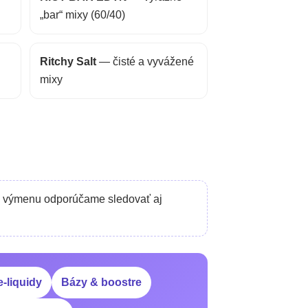
„bar“ mixy (60/40)
Ritchy Salt
— čisté a vyvážené
mixy
nú výmenu odporúčame sledovať aj
e-liquidy
Bázy & boostre