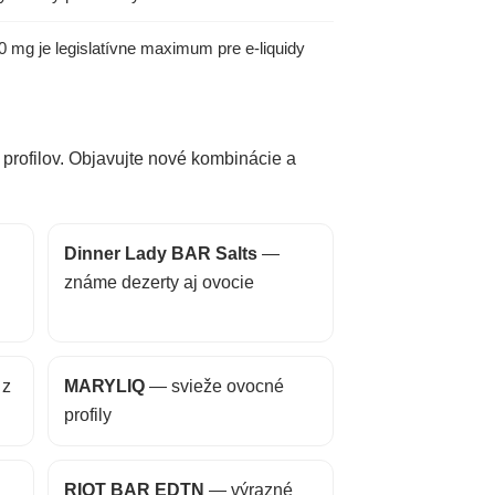
0 mg je legislatívne maximum pre e-liquidy
profilov. Objavujte nové kombinácie a
Dinner Lady BAR Salts
—
známe dezerty aj ovocie
 z
MARYLIQ
— svieže ovocné
profily
RIOT BAR EDTN
— výrazné