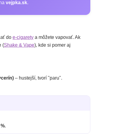
 na
vejpka.sk
.
iať do
e-cigarety
a môžete vapovať. Ak
 (
Shake & Vape
), kde si pomer aj
ycerín)
– hustejší, tvorí "paru".
 %
.