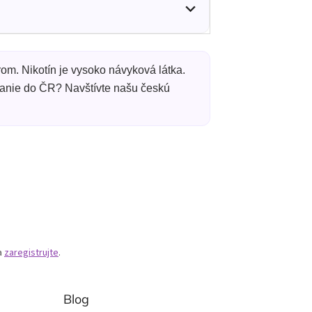
om. Nikotín je vysoko návyková látka.
nanie do ČR? Navštívte našu českú
a
zaregistrujte
.
Blog