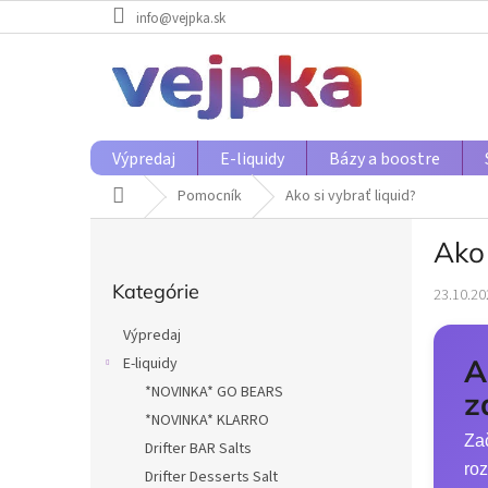
Prejsť
info@vejpka.sk
na
obsah
Výpredaj
E-liquidy
Bázy a boostre
Domov
Pomocník
Ako si vybrať liquid?
B
Ako 
o
Preskočiť
č
Kategórie
kategórie
23.10.20
n
ý
Výpredaj
p
A
E-liquidy
a
*NOVINKA* GO BEARS
n
z
e
*NOVINKA* KLARRO
Zač
l
Drifter BAR Salts
ro
Drifter Desserts Salt