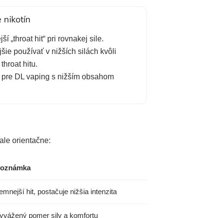
 nikotín
ší „throat hit“ pri rovnakej sile.
ie používať v nižších silách kvôli
throat hitu.
pre DL vaping s nižším obsahom
ale orientačne:
oznámka
emnejší hit, postačuje nižšia intenzita
yvážený pomer sily a komfortu