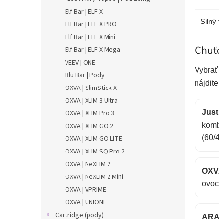
Elf Bar | ELF X
Silný 
Elf Bar | ELF X PRO
Elf Bar | ELF X Mini
Chuťo
Elf Bar | ELF X Mega
VEEV | ONE
Vybrať
Blu Bar | Pody
nájdite
OXVA | SlimStick X
OXVA | XLIM 3 Ultra
Just
OXVA | XLIM Pro 3
komb
OXVA | XLIM GO 2
(60/
OXVA | XLIM GO LITE
OXVA | XLIM SQ Pro 2
OXVA | NeXLIM 2
OXV
OXVA | NeXLIM 2 Mini
ovoc
OXVA | VPRIME
OXVA | UNIONE
Cartridge (pody)
ARA