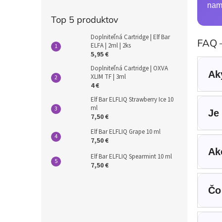
nami
Top 5 produktov
Doplniteľná Cartridge | Elf Bar
FAQ –
ELFA | 2ml | 2ks
5,95 €
Doplniteľná Cartridge | OXVA
Ak
XLIM TF | 3ml
4 €
Elf Bar ELFLIQ Strawberry Ice 10
ml
Je
7,50 €
Elf Bar ELFLIQ Grape 10 ml
7,50 €
Ak
Elf Bar ELFLIQ Spearmint 10 ml
7,50 €
Čo