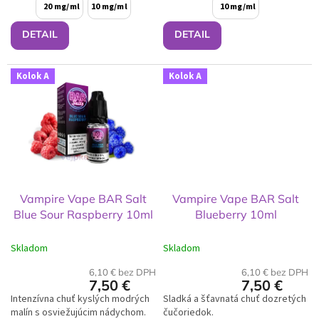
20 mg/ml
10 mg/ml
10 mg/ml
DETAIL
DETAIL
Kolok A
Kolok A
Vampire Vape BAR Salt
Vampire Vape BAR Salt
Blue Sour Raspberry 10ml
Blueberry 10ml
Skladom
Skladom
6,10 € bez DPH
6,10 € bez DPH
7,50 €
7,50 €
Intenzívna chuť kyslých modrých
Sladká a šťavnatá chuť dozretých
malín s osviežujúcim nádychom.
čučoriedok.