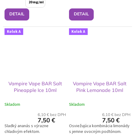
20 mg/ml
DETAIL
DETAIL
Kolok A
Kolok A
Vampire Vape BAR Salt
Vampire Vape BAR Salt
Pineapple Ice 10ml
Pink Lemonade 10ml
Skladom
Skladom
6,10 € bez DPH
6,10 € bez DPH
7,50 €
7,50 €
Sladký ananás s výrazne
Osviežujúca kombinácia limonády
chladivým efektom.
s jemne ovocným podtónom.