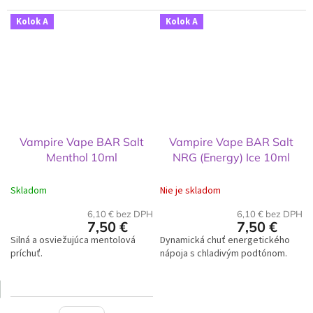
Kolok A
Kolok A
Vampire Vape BAR Salt
Vampire Vape BAR Salt
Menthol 10ml
NRG (Energy) Ice 10ml
Skladom
Nie je skladom
6,10 € bez DPH
6,10 € bez DPH
7,50 €
7,50 €
Silná a osviežujúca mentolová
Dynamická chuť energetického
príchuť.
nápoja s chladivým podtónom.