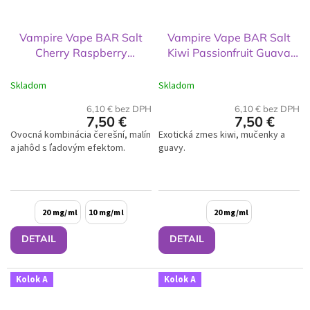
Vampire Vape BAR Salt
Vampire Vape BAR Salt
Cherry Raspberry
Kiwi Passionfruit Guava
Strawberry Ice 10ml
10ml
Skladom
Skladom
6,10 € bez DPH
6,10 € bez DPH
7,50 €
7,50 €
Ovocná kombinácia čerešní, malín
Exotická zmes kiwi, mučenky a
a jahôd s ľadovým efektom.
guavy.
20 mg/ml
10 mg/ml
20 mg/ml
DETAIL
DETAIL
Kolok A
Kolok A