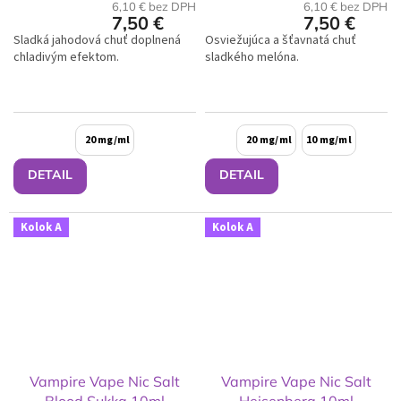
6,10 € bez DPH
6,10 € bez DPH
7,50 €
7,50 €
Sladká jahodová chuť doplnená
Osviežujúca a šťavnatá chuť
chladivým efektom.
sladkého melóna.
20 mg/ml
20 mg/ml
10 mg/ml
DETAIL
DETAIL
Kolok A
Kolok A
Vampire Vape Nic Salt
Vampire Vape Nic Salt
Blood Sukka 10ml
Heisenberg 10ml