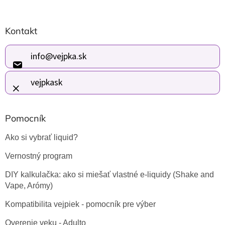
l
á
Z
d
Kontakt
á
a
p
c
i
ä
info
@
vejpka.sk
e
t
p
i
vejpkask
r
e
v
k
y
Pomocník
v
ý
Ako si vybrať liquid?
p
i
Vernostný program
s
u
DIY kalkulačka: ako si miešať vlastné e-liquidy (Shake and
Vape, Arómy)
Kompatibilita vejpiek - pomocník pre výber
Overenie veku - Adulto