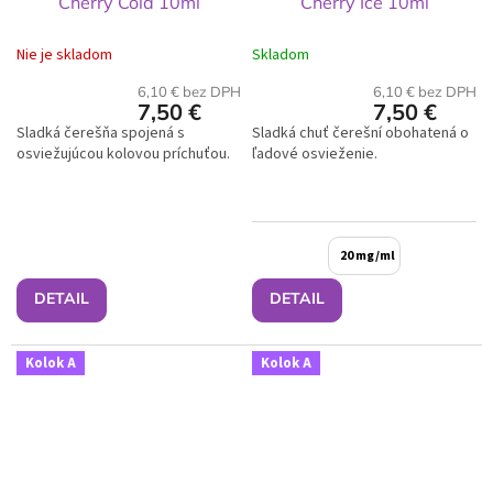
Cherry Cola 10ml
Cherry Ice 10ml
Nie je skladom
Skladom
6,10 € bez DPH
6,10 € bez DPH
7,50 €
7,50 €
Sladká čerešňa spojená s
Sladká chuť čerešní obohatená o
osviežujúcou kolovou príchuťou.
ľadové osvieženie.
20 mg/ml
DETAIL
DETAIL
Kolok A
Kolok A