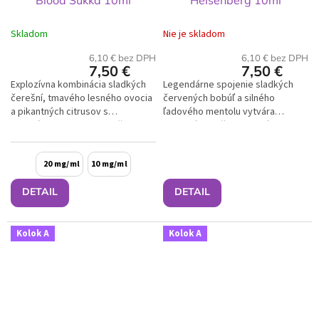
Skladom
Nie je skladom
6,10 € bez DPH
6,10 € bez DPH
7,50 €
7,50 €
Explozívna kombinácia sladkých
Legendárne spojenie sladkých
čerešní, tmavého lesného ovocia
červených bobúľ a silného
a pikantných citrusov s
ľadového mentolu vytvára
intenzívnou chladivou zložkou
ikonickú, sviežu a intenzívnu
prináša plnú a nezabudnuteľnú...
príchuť s dlhotrvajúcim efektom.
20 mg/ml
10 mg/ml
DETAIL
DETAIL
Kolok A
Kolok A