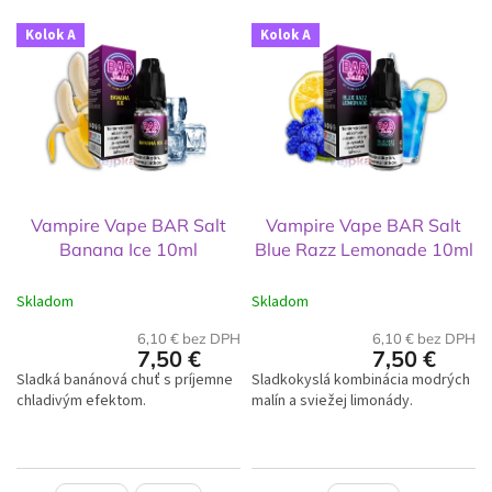
i
V
e
Kolok A
Kolok A
ý
p
p
r
i
o
s
d
p
u
r
k
o
t
d
o
Vampire Vape BAR Salt
Vampire Vape BAR Salt
u
v
Banana Ice 10ml
Blue Razz Lemonade 10ml
k
t
Skladom
Skladom
o
v
6,10 € bez DPH
6,10 € bez DPH
7,50 €
7,50 €
Sladká banánová chuť s príjemne
Sladkokyslá kombinácia modrých
chladivým efektom.
malín a sviežej limonády.