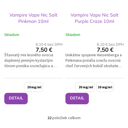
Vampire Vape Nic Salt
Vampire Vape Nic Salt
Pinkman 10ml
Purple Craze 10ml
Skladom
Skladom
6,10 € bez DPH
6,10 € bez DPH
7,50 €
7,50 €
Šťavnatý mix lesného ovocia
Unikátne spojenie Heisenberga a
doplnený jemným kyslastým
Pinkmana prináša sviežu ovocnú
tónom ponúka osviežujúcu a
chuť červených bobúľ obohatenú
vyváženú ovocnú chuť, ktorá je
o intenzívny mentol a eukalyptus,
ideálna na každodenné
čím vzniká...
vapovanie.
10 mg/ml
20 mg/ml
10 mg/ml
DETAIL
DETAIL
22
položiek celkom
O
v