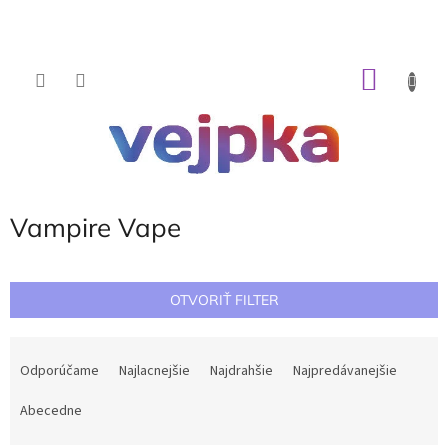
Prejsť
na
obsah
NÁKU
KOŠÍK
Vampire Vape
OTVORIŤ FILTER
R
a
Odporúčame
Najlacnejšie
Najdrahšie
Najpredávanejšie
d
e
Abecedne
n