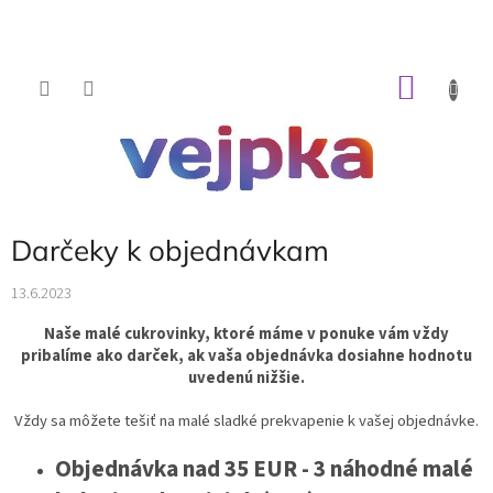
Prejsť
na
obsah
NÁKU
KOŠÍK
Darčeky k objednávkam
13.6.2023
Naše malé cukrovinky, ktoré máme v ponuke vám vždy
pribalíme ako darček, ak vaša objednávka dosiahne hodnotu
uvedenú nižšie.
Vždy sa môžete tešiť na malé sladké prekvapenie k vašej objednávke.
Objednávka nad 35 EUR - 3 náhodné malé