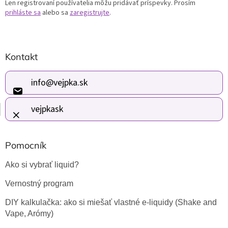
Len registrovaní používatelia môžu pridávať príspevky. Prosím
prihláste sa
alebo sa
zaregistrujte
.
Z
Kontakt
á
p
ä
info
@
vejpka.sk
t
i
vejpkask
e
Pomocník
Ako si vybrať liquid?
Vernostný program
DIY kalkulačka: ako si miešať vlastné e-liquidy (Shake and
Vape, Arómy)