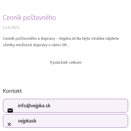
Cenník poštovného
13.6.2023
Cenník poštovného a dopravy – Vejpka.sk Na tejto stránke nájdete
všetky možnosti dopravy v rámci SR...
7
položiek celkom
O
v
l
á
Z
d
Kontakt
á
a
p
c
i
ä
info
@
vejpka.sk
e
t
p
i
vejpkask
r
e
v