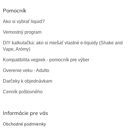
k
y
Pomocník
v
ý
Ako si vybrať liquid?
p
i
Vernostný program
s
u
DIY kalkulačka: ako si miešať vlastné e-liquidy (Shake and
Vape, Arómy)
Kompatibilita vejpiek - pomocník pre výber
Overenie veku - Adulto
Darčeky k objednávkam
Cenník poštovného
Informácie pre vás
Obchodné podmienky