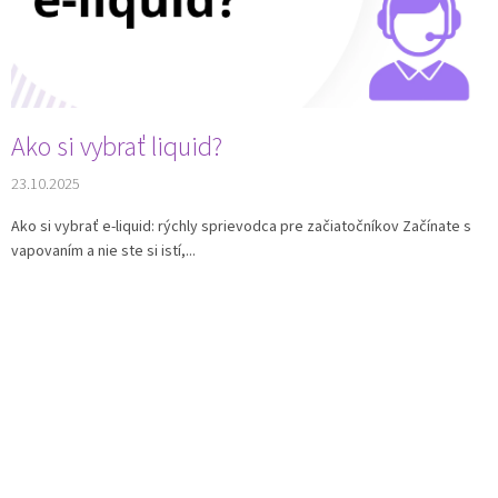
k
o
v
Ako si vybrať liquid?
23.10.2025
Ako si vybrať e-liquid: rýchly sprievodca pre začiatočníkov Začínate s
vapovaním a nie ste si istí,...