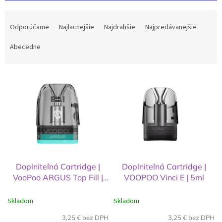
R
a
Odporúčame
Najlacnejšie
Najdrahšie
Najpredávanejšie
d
e
Abecedne
n
i
V
e
ý
p
p
r
i
o
s
d
p
u
r
k
o
t
d
o
Doplniteľná Cartridge |
Doplniteľná Cartridge |
u
v
VooPoo ARGUS Top Fill |
VOOPOO Vinci E | 5ml
k
3ml
t
Skladom
Skladom
o
v
3,25 € bez DPH
3,25 € bez DPH