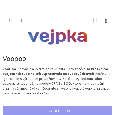
Prejsť
na
obsah
NÁKU
KOŠÍK
Voopoo
VooPoo
- inovácia a kvalita od roku 2014. Táto značka
sa krátko po
svojom nástupe na trh vypracovala na svetovú úroveň
. Môže za to
aj spojenie s výrobcom prestížneho GENIE čipu. Výsledkom tohto
spojenia sú legendárne modely DRAG a TOO, ktoré majú jedinečný
dizajn a výnimočný výkon. Doprajte si vysoko kvalitné vejpky za super
ceny práve od značky VooPoo.
OTVORIŤ FILTER