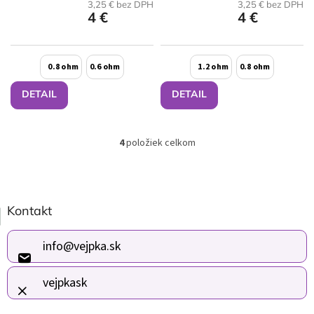
3,25 € bez DPH
3,25 € bez DPH
4 €
4 €
0.8 ohm
0.6 ohm
1.2 ohm
0.8 ohm
DETAIL
DETAIL
4
položiek celkom
O
v
l
á
Z
d
Kontakt
á
a
p
c
i
ä
info
@
vejpka.sk
e
t
p
i
vejpkask
r
e
v
k