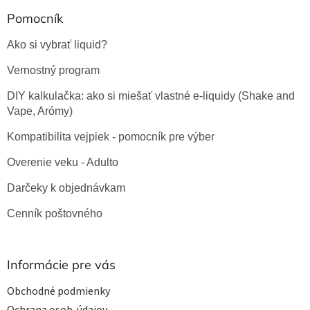
y
Pomocník
v
ý
Ako si vybrať liquid?
p
i
Vernostný program
s
u
DIY kalkulačka: ako si miešať vlastné e-liquidy (Shake and
Vape, Arómy)
Kompatibilita vejpiek - pomocník pre výber
Overenie veku - Adulto
Darčeky k objednávkam
Cenník poštovného
Informácie pre vás
Obchodné podmienky
Ochrana osob. údajov