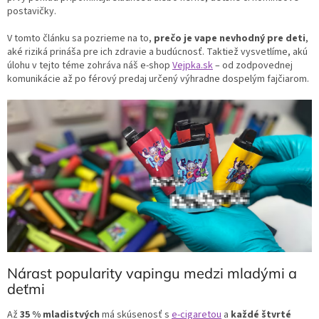
postavičky.
V tomto článku sa pozrieme na to,
prečo je
vape nevhodný pre deti
,
aké riziká prináša pre ich zdravie a budúcnosť. Taktiež vysvetlíme, akú
úlohu v tejto téme zohráva náš e-shop
Vejpka.sk
– od zodpovednej
komunikácie až po férový predaj určený výhradne dospelým fajčiarom.
Nárast popularity vapingu medzi mladými a
deťmi
Až
35 % mladistvých
má skúsenosť s
e-cigaretou
a
každé štvrté