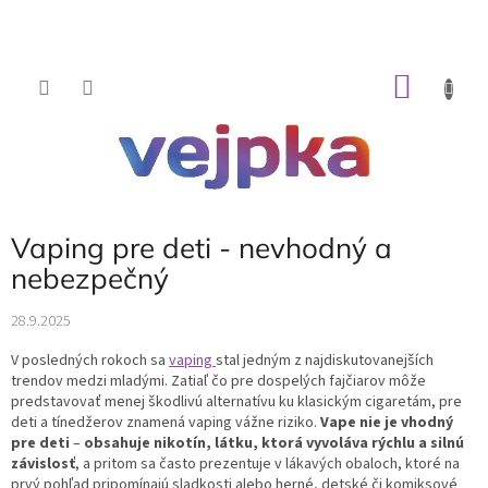
Prejsť
na
obsah
NÁKU
KOŠÍK
Vaping pre deti - nevhodný a
nebezpečný
28.9.2025
V posledných rokoch sa
vaping
stal jedným z najdiskutovanejších
trendov medzi mladými. Zatiaľ čo pre dospelých fajčiarov môže
predstavovať menej škodlivú alternatívu ku klasickým cigaretám, pre
deti a tínedžerov znamená vaping vážne riziko.
Vape nie je vhodný
pre deti
–
obsahuje nikotín, látku, ktorá vyvoláva rýchlu a silnú
závislosť
, a pritom sa často prezentuje v lákavých obaloch, ktoré na
prvý pohľad pripomínajú sladkosti alebo herné, detské či komiksové