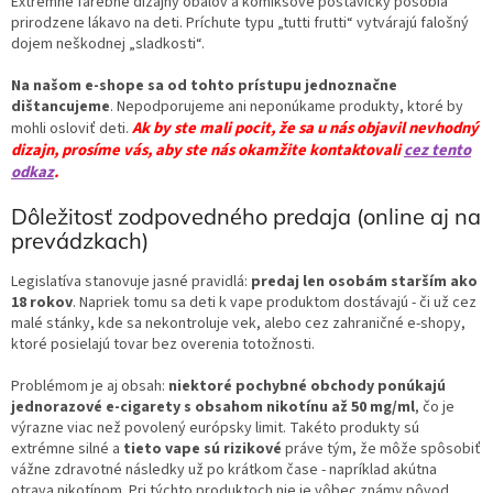
Extrémne farebné dizajny obalov a komiksové postavičky pôsobia
prirodzene lákavo na deti. Príchute typu „tutti frutti“ vytvárajú falošný
dojem neškodnej „sladkosti“.
Na našom e-shope sa od tohto prístupu jednoznačne
dištancujeme
. Nepodporujeme ani neponúkame produkty, ktoré by
Ak by ste mali pocit, že sa u nás objavil nevhodný
mohli osloviť deti.
dizajn, prosíme vás, aby ste nás okamžite kontaktovali
cez tento
odkaz
.
Dôležitosť zodpovedného predaja (online aj na
prevádzkach)
Legislatíva stanovuje jasné pravidlá:
predaj len osobám starším ako
18 rokov
. Napriek tomu sa deti k vape produktom dostávajú - či už cez
malé stánky, kde sa nekontroluje vek, alebo cez zahraničné e-shopy,
ktoré posielajú tovar bez overenia totožnosti.
Problémom je aj obsah:
niektoré pochybné obchody ponúkajú
jednorazové e-cigarety s obsahom nikotínu až
50 mg/ml
, čo je
výrazne viac než povolený európsky limit. Takéto produkty sú
extrémne silné a
tieto vape sú rizikové
práve tým, že môže spôsobiť
vážne zdravotné následky už po krátkom čase - napríklad akútna
otrava nikotínom. Pri týchto produktoch nie je vôbec známy pôvod,