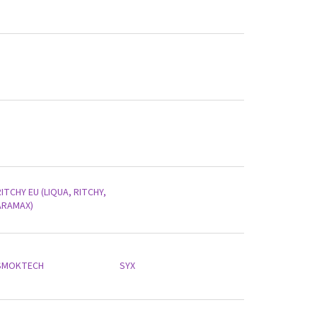
ITCHY EU (LIQUA, RITCHY,
ARAMAX)
SMOKTECH
SYX