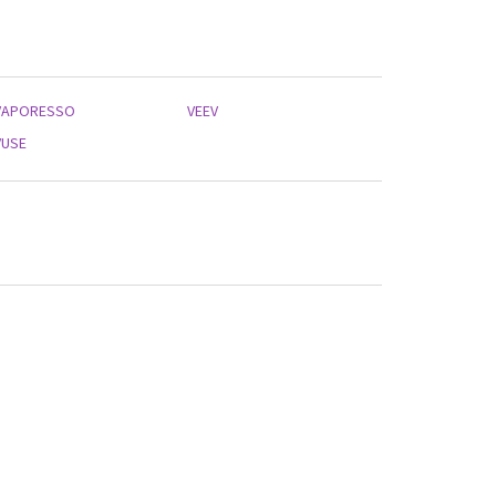
VAPORESSO
VEEV
VUSE