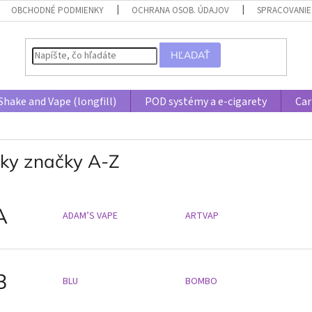
OBCHODNÉ PODMIENKY
OCHRANA OSOB. ÚDAJOV
SPRACOVANIE
HĽADAŤ
Shake and Vape (longfill)
POD systémy a e-cigarety
Car
tky značky A-Z
A
ADAM’S VAPE
ARTVAP
B
BLU
BOMBO