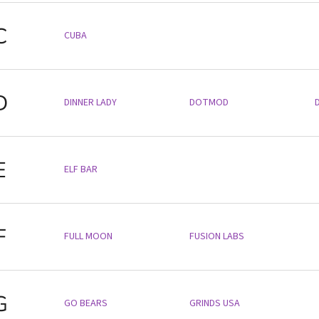
C
CUBA
D
DINNER LADY
DOTMOD
E
ELF BAR
F
FULL MOON
FUSION LABS
G
GO BEARS
GRINDS USA