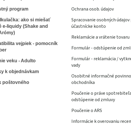
Ochrana osob. údajov
stný program
Spracovanie osobných údajov 
lkulačka: ako si miešať
účastnícke konto
é e-liquidy (Shake and
Arómy)
Reklamácie a vrátenie tovaru
ibilita vejpiek - pomocník
Formulár - odstúpenie od zml
ber
Formulár - reklamácia / vytkn
ie veku - Adulto
vady
ky k objednávkam
Osobitné informačné povinno
obchodníka
k poštovného
Poučenie o práve spotrebiteľ
odstúpenie od zmluvy
Poučenie o ARS
Informácie k overovaniu recen