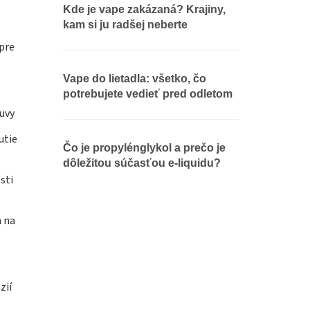
Kde je vape zakázaná? Krajiny,
kam si ju radšej neberte
pre
Vape do lietadla: všetko, čo
potrebujete vedieť pred odletom
uvy
utie
Čo je propylénglykol a prečo je
dôležitou súčasťou e-liquidu?
sti
a na
zií