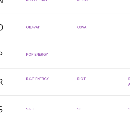
O
OIL4VAP
OXVA
P
POP ENERGY
R4VE ENERGY
RIOT
R
R
S
SALT
SIC