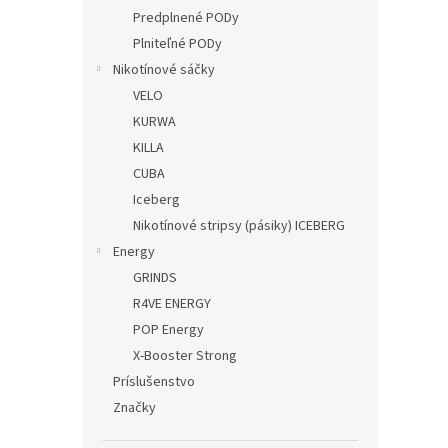
Predplnené PODy
Plniteľné PODy
Nikotínové sáčky
VELO
KURWA
KILLA
CUBA
Iceberg
Nikotínové stripsy (pásiky) ICEBERG
Energy
GRINDS
R4VE ENERGY
POP Energy
X-Booster Strong
Príslušenstvo
Značky