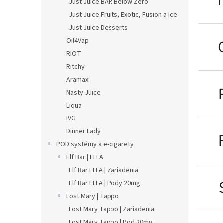
Just Juice BAR Below Zero
Just Juice Fruits, Exotic, Fusion a Ice
Just Juice Desserts
Oil4Vap
RIOT
Ritchy
Aramax
Nasty Juice
Liqua
IVG
Dinner Lady
POD systémy a e-cigarety
Elf Bar | ELFA
Elf Bar ELFA | Zariadenia
Elf Bar ELFA | Pody 20mg
Lost Mary | Tappo
Lost Mary Tappo | Zariadenia
Lost Mary Tappo | Pod 20mg