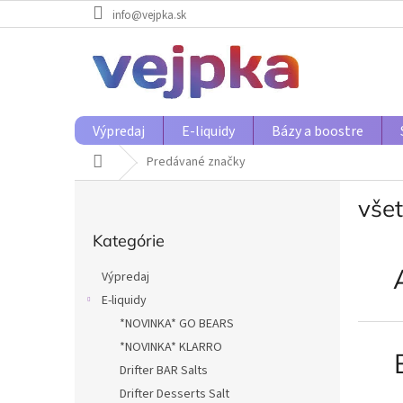
Prejsť
info@vejpka.sk
na
obsah
Výpredaj
E-liquidy
Bázy a boostre
Domov
Predávané značky
B
vše
o
Preskočiť
č
Kategórie
kategórie
n
ý
Výpredaj
p
E-liquidy
a
*NOVINKA* GO BEARS
n
e
*NOVINKA* KLARRO
l
Drifter BAR Salts
Drifter Desserts Salt