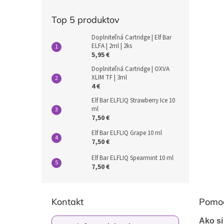
Top 5 produktov
Doplniteľná Cartridge | Elf Bar
ELFA | 2ml | 2ks
5,95 €
Doplniteľná Cartridge | OXVA
XLIM TF | 3ml
4 €
Elf Bar ELFLIQ Strawberry Ice 10
ml
7,50 €
Elf Bar ELFLIQ Grape 10 ml
7,50 €
Elf Bar ELFLIQ Spearmint 10 ml
7,50 €
Z
á
Kontakt
Pomo
p
ä
Ako si