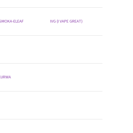
ISMOKA-ELEAF
IVG (I VAPE GREAT)
KURWA