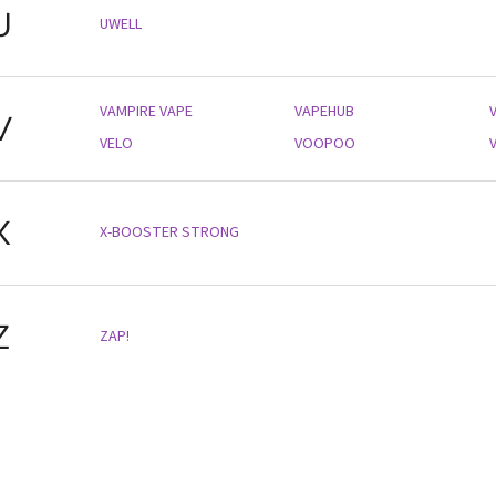
U
UWELL
VAMPIRE VAPE
VAPEHUB
V
VELO
VOOPOO
X
X-BOOSTER STRONG
Z
ZAP!