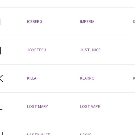
I
ICEBERG
IMPERIA
J
JOYETECH
JUST JUICE
K
KILLA
KLARRO
L
LOST MARY
LOST VAPE
N
NASTY JUICE
NEXUS