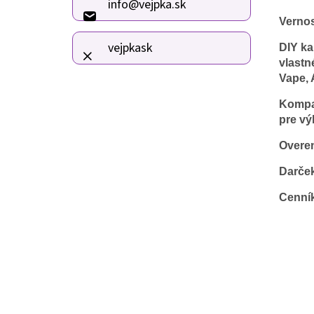
info
@
vejpka.sk
t
Verno
i
e
vejpkask
DIY ka
vlastn
Vape, 
Kompat
pre vý
Overen
Darče
Cenní