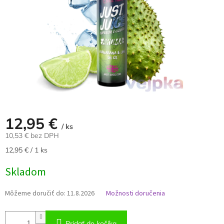
12,95 €
/ ks
10,53 € bez DPH
Jednotková
12,95 € / 1 ks
cena:
Skladom
Môžeme doručiť do:
11.8.2026
Možnosti doručenia
Pridať do košíka