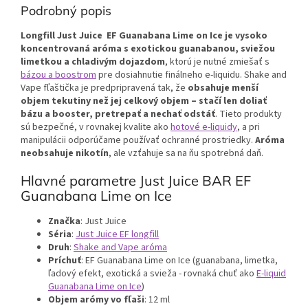
Podrobný popis
Longfill Just Juice EF Guanabana Lime on Ice je vysoko
koncentrovaná aróma s exotickou guanabanou, sviežou
limetkou a chladivým dojazdom
, ktorú je nutné zmiešať s
bázou a boostrom
pre dosiahnutie finálneho e-liquidu. Shake and
Vape fľaštička je predpripravená tak, že
obsahuje menší
objem tekutiny než jej celkový objem – stačí len doliať
bázu a booster, pretrepať a nechať odstáť
. Tieto produkty
sú bezpečné, v rovnakej kvalite ako
hotové e-liquidy
, a pri
manipulácii odporúčame používať ochranné prostriedky.
Aróma
neobsahuje nikotín
, ale vzťahuje sa na ňu spotrebná daň.
Hlavné parametre Just Juice BAR EF
Guanabana Lime on Ice
Značka
: Just Juice
Séria
:
Just Juice EF longfill
Druh
:
Shake and Vape aróma
Príchuť
: EF Guanabana Lime on Ice (guanabana, limetka,
ľadový efekt, exotická a svieža - rovnaká chuť ako
E-liquid
Guanabana Lime on Ice
)
Objem arómy vo fľaši
: 12 ml