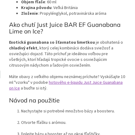
Objem fľaše
: 60 ml
Krajina pôvodu
: Veľká Británia
Zloženie
: Propylénglykol, potravinárska aróma
Ako chutí Just Juice BAR EF Guanabana
Lime on Ice?
Exotická guanabana so šťavnatou limetkou
je obohatená o
chladivý efekt
, ktorý celej kombinácii dodáva sviežosť a
osviežujúci dojazd. Táto príchuť je ideálnou voľbou pre
všetkých, ktorí hľadajú tropické ovocie s osviežujúcim
citrusovým nádychom a ľadovým osviežením.
Máte obavy z veľkého objemu neznámej príchute? Vyskúšajte 10
ml "vzorku" v podobe
hotového e-liquidu Just Juice Guanabana
on Ice
a buďte si istý.
Návod na použitie
Nachystajte si potrebné množstvo bázy a boosteru.
Otvorte fľašku s arómou.
Dolejte bázu a booster až po okraj fľaštičky.