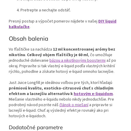
Pretrepte a nechajte odstáť.
Presný postup a výpočet pomerov nájdete v našej
DIY liquid
kalkulačke
.
Obsah balenia
Vo fľaštičke sa nachádza
12 ml koncentrovanej arómy bez
nikotínu
.
Celkový objem fľaštičky je 60 ml
, čo umožňuje
jednoduché dolievanie
bázou a nikotínovými boostermi
až po
okraj. Pripravíte si tak vlastný e-liquid podľa vlastných kritérií
rýchlo, pohodlne a získate hotový e-liquid omnoho lacnejšie.
Just Juice Longfill je ideálnou voľbou pre tých, ktorí hľadajú
prémiovú kvalitu, exoticko-citrusovú chuť s chladivým
efektom a lacnejšiu alternatívu k
hotovým e-liquidom
.
Miešanie vlastného e-liquidu nebolo nikdy jednoduchšie. Pre
podrobný návod pozrite náš
článok o miešaní
a pripravte si
lacnejší e-liquid. Chuť aj výsledný efekt je rovnaký ako pri
hotových e-liquidoch.
Dodatočné parametre