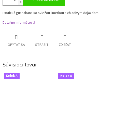
Exotická guanabana so sviežou limetkou a chladivým dojazdom.
Detailné informácie
OPÝTAŤ SA
STRÁŽIŤ
ZDIEĽAŤ
Súvisiaci tovar
Kolok A
Kolok A