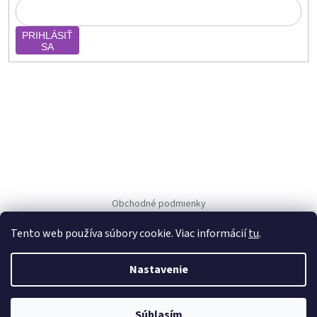
PRIHLÁSIŤ
SA
Obchodné podmienky
Ochrana osob. údajov
Tento web používa súbory cookie. Viac informácií
tu
.
Nastavenie
Vytvoril Shoptet
Copyright 2026
Vejpka.sk
. Všetky práva vyhradené.
Súhlasím