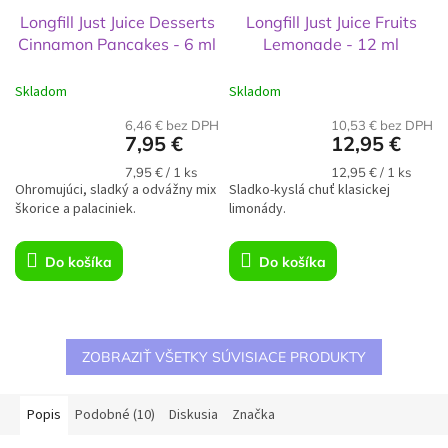
Longfill Just Juice Desserts
Longfill Just Juice Fruits
Cinnamon Pancakes - 6 ml
Lemonade - 12 ml
Skladom
Skladom
6,46 € bez DPH
10,53 € bez DPH
7,95 €
12,95 €
Jednotková
Jednotková
7,95 € / 1 ks
12,95 € / 1 ks
Ohromujúci, sladký a odvážny mix
cena:
Sladko-kyslá chuť klasickej
cena:
škorice a palaciniek.
limonády.
Do košíka
Do košíka
ZOBRAZIŤ VŠETKY SÚVISIACE PRODUKTY
Popis
Podobné (10)
Diskusia
Značka