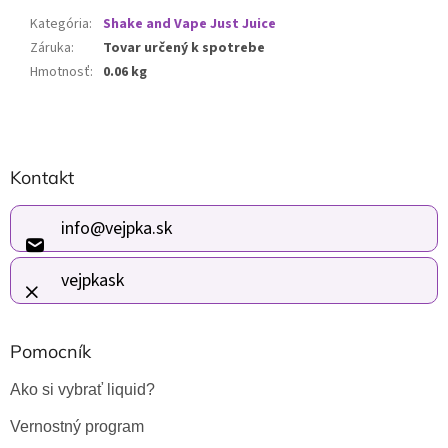
Kategória
:
Shake and Vape Just Juice
Záruka
:
Tovar určený k spotrebe
Hmotnosť
:
0.06 kg
Z
Kontakt
á
p
ä
info
@
vejpka.sk
t
i
vejpkask
e
Pomocník
Ako si vybrať liquid?
Vernostný program