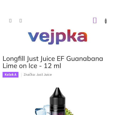
Prejsť
na
obsah
NÁKU
KOŠÍK
Longfill Just Juice EF Guanabana
Lime on Ice - 12 ml
Značka:
Just Juice
Kolok A