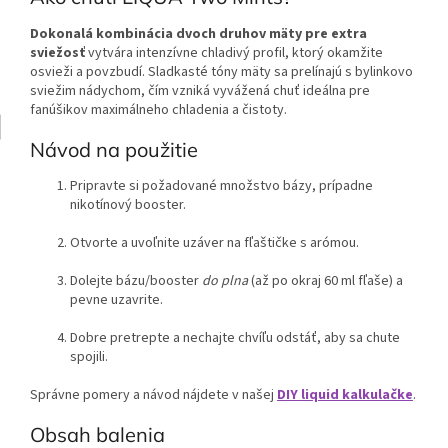
Dokonalá kombinácia dvoch druhov mäty pre extra
sviežosť
vytvára intenzívne chladivý profil, ktorý okamžite
osvieži a povzbudí. Sladkasté tóny mäty sa prelínajú s bylinkovo
sviežim nádychom, čím vzniká vyvážená chuť ideálna pre
fanúšikov maximálneho chladenia a čistoty.
Návod na použitie
Pripravte si požadované množstvo bázy, prípadne
nikotínový booster.
Otvorte a uvoľnite uzáver na fľaštičke s arómou.
Dolejte bázu/booster
do plna
(až po okraj 60 ml fľaše) a
pevne uzavrite.
Dobre pretrepte a nechajte chvíľu odstáť, aby sa chute
spojili.
Správne pomery a návod nájdete v našej
DIY liquid kalkulačke
.
Obsah balenia