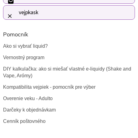
t
i
vejpkask
e
Pomocník
Ako si vybrať liquid?
Vernostný program
DIY kalkulačka: ako si miešať vlastné e-liquidy (Shake and
Vape, Arómy)
Kompatibilita vejpiek - pomocník pre výber
Overenie veku - Adulto
Darčeky k objednávkam
Cenník poštovného