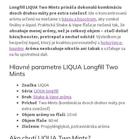
Longfill LIQUA Two Mints prináša dokonalú kombináciu
dvoch druhov mäty pre extra sviežosť
. Ide o koncentrovanú
arómu určenú na miešanie s
bázou a boostrom
, aby vznikol
finálny e-liquid. Praktická Shake & Vape fľaša je riešená tak, že
obsahuje menej arómy, než je celkový objem – stačí doliať
bázu/booster, pretrepať a nechať odstáť
. Výsledkom je
bezpečný liquid, ktorý je kvalitou porovnateľný s
hotovými e-
liquidmi
.
Aróma neobsahuje nikotín ani tabak
a vzťahuje sa
na ňu spotrebná daň.
Hlavné parametre LIQUA Longfill Two
Mints
Značka
: LIQUA
Séria
:
LIQUA longfill
Druh
:
Shake & Vape aróma
Príchuť
: Two Mints (kombinácia dvoch druhov mäty pre
extra sviežosť)
Objem arómy vo fľaši
: 10 ml
Objem fľaše
: 60 ml
Zloženie
: Propylénglykol, potravinárska aróma
Ako chutí LIQUA Two Mints?