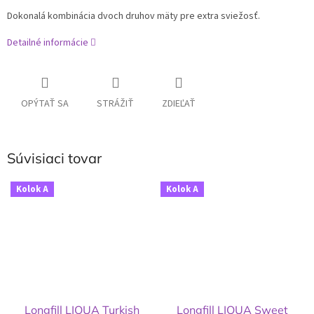
Dokonalá kombinácia dvoch druhov mäty pre extra sviežosť.
Detailné informácie
OPÝTAŤ SA
STRÁŽIŤ
ZDIEĽAŤ
Súvisiaci tovar
Kolok A
Kolok A
Longfill LIQUA Turkish
Longfill LIQUA Sweet