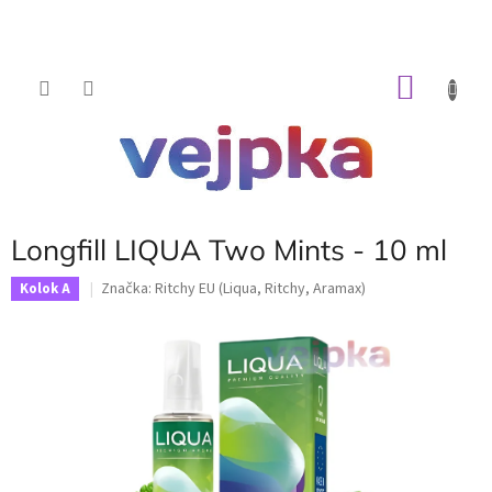
Prejsť
na
obsah
NÁKU
KOŠÍK
Longfill LIQUA Two Mints - 10 ml
Značka:
Ritchy EU (Liqua, Ritchy, Aramax)
Kolok A