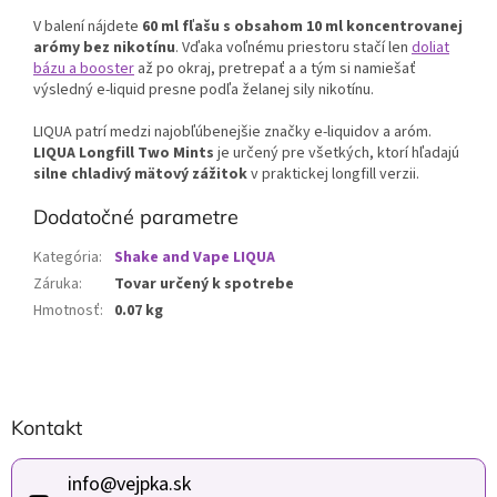
V balení nájdete
60 ml fľašu s obsahom 10 ml koncentrovanej
arómy bez nikotínu
. Vďaka voľnému priestoru stačí len
doliat
bázu a booster
až po okraj, pretrepať a a tým si namiešať
výsledný e-liquid presne podľa želanej sily nikotínu.
LIQUA patrí medzi najobľúbenejšie značky e-liquidov a aróm.
LIQUA Longfill Two Mints
je určený pre všetkých, ktorí hľadajú
silne chladivý mätový zážitok
v praktickej longfill verzii.
Dodatočné parametre
Kategória
:
Shake and Vape LIQUA
Záruka
:
Tovar určený k spotrebe
Hmotnosť
:
0.07 kg
Z
Kontakt
á
p
ä
info
@
vejpka.sk