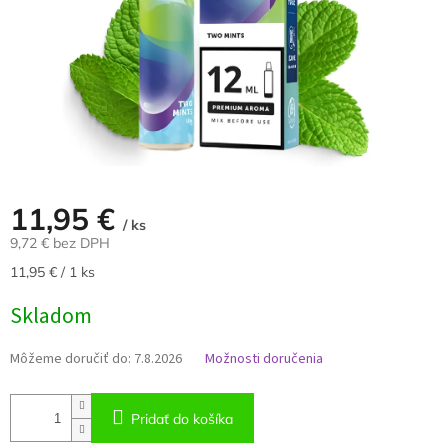
11,95 €
/ ks
9,72 € bez DPH
Jednotková
11,95 € / 1 ks
cena:
Skladom
Môžeme doručiť do:
7.8.2026
Možnosti doručenia
Pridať do košíka