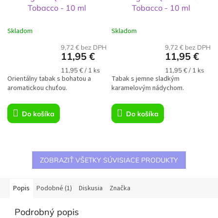
Tobacco - 10 ml
Tobacco - 10 ml
Skladom
Skladom
9,72 € bez DPH
9,72 € bez DPH
11,95 €
11,95 €
Jednotková
Jednotková
11,95 € / 1 ks
11,95 € / 1 ks
Orientálny tabak s bohatou a
cena:
Tabak s jemne sladkým
cena:
aromatickou chuťou.
karamelovým nádychom.
Do košíka
Do košíka
ZOBRAZIŤ VŠETKY SÚVISIACE PRODUKTY
Popis
Podobné (1)
Diskusia
Značka
Podrobný popis