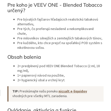
Pre koho je VEEV ONE - Blended Tobacco
určený?
Pre bývalých fajčiarov hľadajúcich realistickú tabakovú
alternatívu,
Pre tých, čo preferujú nesladené a nekomplikované
chute,
Pre milovníkov silnejších a zemitejších tabakových tónov,
Pre každého, kto chce prejsť na spoľahlivý POD systém s
nikotínovou soľou.
Obsah balenia
2× predplnený pod VEEV ONE Blended Tobacco (2 ml, 18
mg/ml),
1× papierový návod na použitie,
2× hygienický obal a vrchný kryt.
TIP:
Preskúmajte našu ponuku
nicsalt e-liquidov
vhodných pre všetky MTL zariadenia.
Ovládanie, aktivácia a funkcie