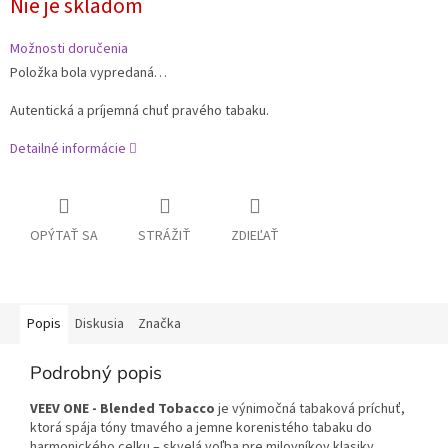
Nie je skladom
Možnosti doručenia
Položka bola vypredaná…
Autentická a príjemná chuť pravého tabaku.
Detailné informácie
OPÝTAŤ SA
STRÁŽIŤ
ZDIEĽAŤ
Popis
Diskusia
Značka
Podrobný popis
VEEV ONE - Blended Tobacco
je výnimočná tabaková príchuť,
ktorá spája tóny tmavého a jemne korenistého tabaku do
harmonického celku – skvelá voľba pre milovníkov klasiky.