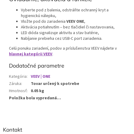
Vyberte pod z balenia, odstráňte ochranný kryt a
hygienickú nálepku,
Vložte pod do zariadenia
VEEV ONE
,
Aktivácia potiahnutím – bez tlačidiel či nastavovania,
LED dióda signalizuje aktivitu a stav batérie,
Nabíjanie prebieha cez USB-C port zariadenia.
Celú ponuku zariadení, podov a príslušenstva VEEV nájdete v
hlavnej kategórii VEEV
.
Dodatočné parametre
Kategória
:
VEEV | ONE
Záruka
:
Tovar určený k spotrebe
Hmotnosť
:
0.05 kg
Položka bola vypredaná…
Z
Kontakt
á