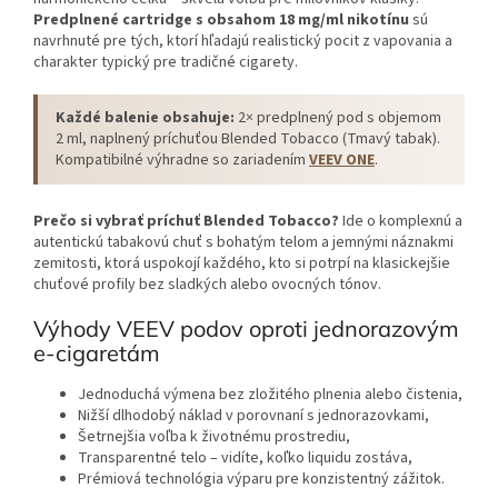
Predplnené cartridge s obsahom 18 mg/ml nikotínu
sú
navrhnuté pre tých, ktorí hľadajú realistický pocit z vapovania a
charakter typický pre tradičné cigarety.
Každé balenie obsahuje:
2× predplnený pod s objemom
2 ml, naplnený príchuťou Blended Tobacco (Tmavý tabak).
Kompatibilné výhradne so zariadením
VEEV ONE
.
Prečo si vybrať príchuť Blended Tobacco?
Ide o komplexnú a
autentickú tabakovú chuť s bohatým telom a jemnými náznakmi
zemitosti, ktorá uspokojí každého, kto si potrpí na klasickejšie
chuťové profily bez sladkých alebo ovocných tónov.
Výhody VEEV podov oproti jednorazovým
e-cigaretám
Jednoduchá výmena bez zložitého plnenia alebo čistenia,
Nižší dlhodobý náklad v porovnaní s jednorazovkami,
Šetrnejšia voľba k životnému prostrediu,
Transparentné telo – vidíte, koľko liquidu zostáva,
Prémiová technológia výparu pre konzistentný zážitok.