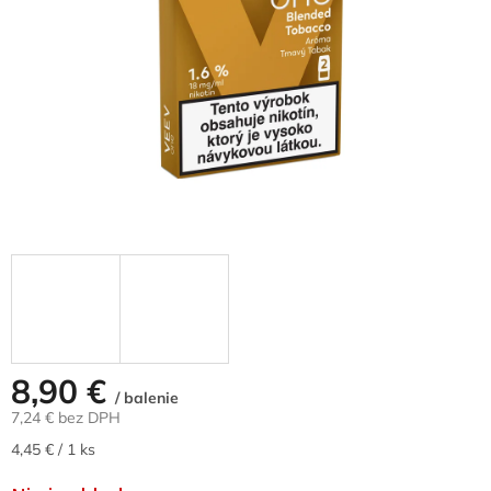
8,90 €
/ balenie
7,24 € bez DPH
Jednotková
4,45 € / 1 ks
cena: