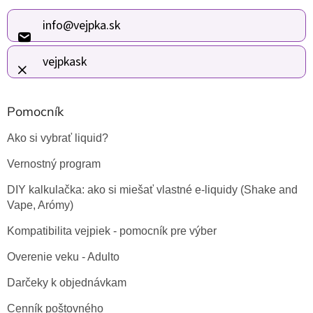
p
ä
info
@
vejpka.sk
t
i
vejpkask
e
Pomocník
Ako si vybrať liquid?
Vernostný program
DIY kalkulačka: ako si miešať vlastné e-liquidy (Shake and
Vape, Arómy)
Kompatibilita vejpiek - pomocník pre výber
Overenie veku - Adulto
Darčeky k objednávkam
Cenník poštovného