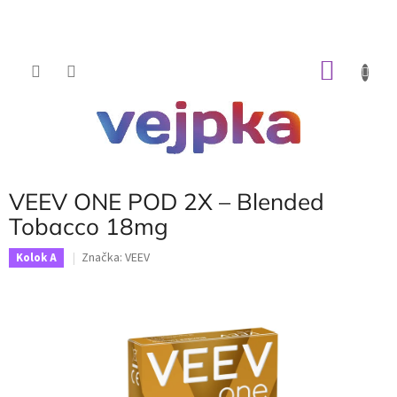
Prejsť
na
obsah
NÁKU
KOŠÍK
VEEV ONE POD 2X – Blended
Tobacco 18mg
Značka:
VEEV
Kolok A