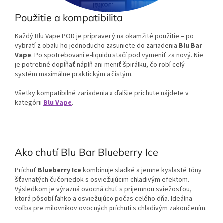
Použitie a kompatibilita
Každý Blu Vape POD je pripravený na okamžité použitie – po
vybratí z obalu ho jednoducho zasuniete do zariadenia
Blu Bar
Vape
. Po spotrebovaní e-liquidu stačí pod vymeniť za nový. Nie
je potrebné dopĺňať náplň ani meniť špirálku, čo robí celý
systém maximálne praktickým a čistým.
Všetky kompatibilné zariadenia a ďalšie príchute nájdete v
kategórii
Blu Vape
.
Ako chutí Blu Bar Blueberry Ice
Príchuť
Blueberry Ice
kombinuje sladké a jemne kyslasté tóny
šťavnatých čučoriedok s osviežujúcim chladivým efektom.
Výsledkom je výrazná ovocná chuť s príjemnou sviežosťou,
ktorá pôsobí ľahko a osviežujúco počas celého dňa. Ideálna
voľba pre milovníkov ovocných príchutí s chladivým zakončením.