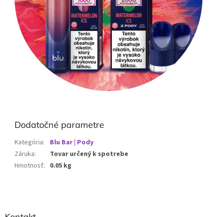
Dodatočné parametre
Kategória
:
Blu Bar | Pody
Záruka
:
Tovar určený k spotrebe
Hmotnosť
:
0.05 kg
Z
Kontakt