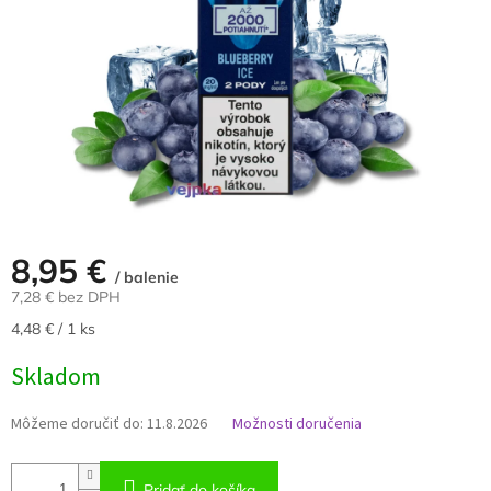
8,95 €
/ balenie
7,28 € bez DPH
Jednotková
4,48 € / 1 ks
cena:
Skladom
Môžeme doručiť do:
11.8.2026
Možnosti doručenia
Pridať do košíka