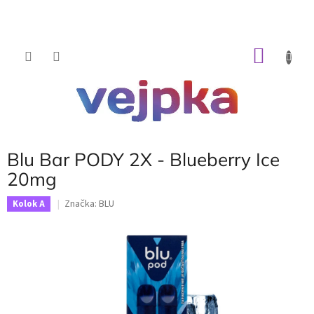
Prejsť
na
obsah
NÁKU
KOŠÍK
Blu Bar PODY 2X - Blueberry Ice
20mg
Značka:
BLU
Kolok A