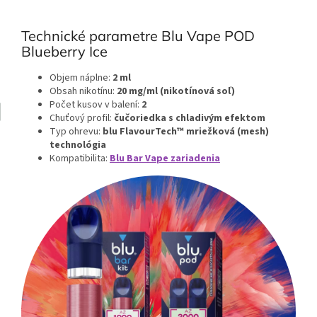
Technické parametre Blu Vape POD
Blueberry Ice
Objem náplne:
2 ml
Obsah nikotínu:
20 mg/ml (nikotínová soľ)
Počet kusov v balení:
2
Chuťový profil:
čučoriedka s chladivým efektom
Typ ohrevu:
blu FlavourTech™ mriežková (mesh)
technológia
Kompatibilita:
Blu Bar Vape zariadenia