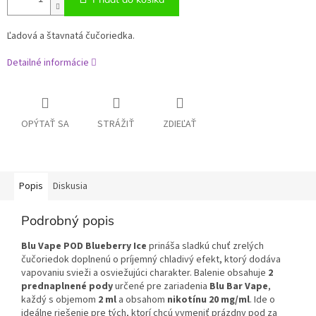
Ľadová a štavnatá čučoriedka.
Detailné informácie
OPÝTAŤ SA
STRÁŽIŤ
ZDIEĽAŤ
Popis
Diskusia
Podrobný popis
Blu Vape POD Blueberry Ice
prináša sladkú chuť zrelých
čučoriedok doplnenú o príjemný chladivý efekt, ktorý dodáva
vapovaniu svieži a osviežujúci charakter. Balenie obsahuje
2
prednaplnené pody
určené pre zariadenia
Blu Bar Vape
,
každý s objemom
2 ml
a obsahom
nikotínu 20 mg/ml
. Ide o
ideálne riešenie pre tých, ktorí chcú vymeniť prázdny pod za