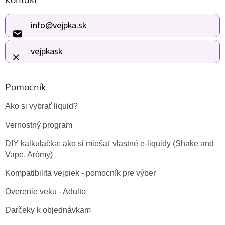
á
p
ä
info
@
vejpka.sk
t
i
vejpkask
e
Pomocník
Ako si vybrať liquid?
Vernostný program
DIY kalkulačka: ako si miešať vlastné e-liquidy (Shake and
Vape, Arómy)
Kompatibilita vejpiek - pomocník pre výber
Overenie veku - Adulto
Darčeky k objednávkam