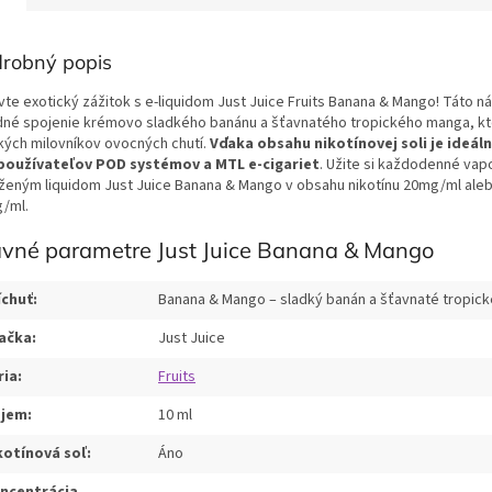
robný popis
vte exotický zážitok s e-liquidom Just Juice Fruits Banana & Mango! Táto ná
dné spojenie krémovo sladkého banánu a šťavnatého tropického manga, kt
kých milovníkov ovocných chutí.
Vďaka obsahu nikotínovej soli je ideál
používateľov POD systémov a MTL e-cigariet
. Užite si každodenné vap
ženým liquidom Just Juice Banana & Mango v obsahu nikotínu 20mg/ml ale
/ml.
avné parametre Just Juice Banana & Mango
íchuť:
Banana & Mango – sladký banán a šťavnaté tropic
ačka:
Just Juice
ria:
Fruits
jem:
10 ml
kotínová soľ:
Áno
ncentrácia