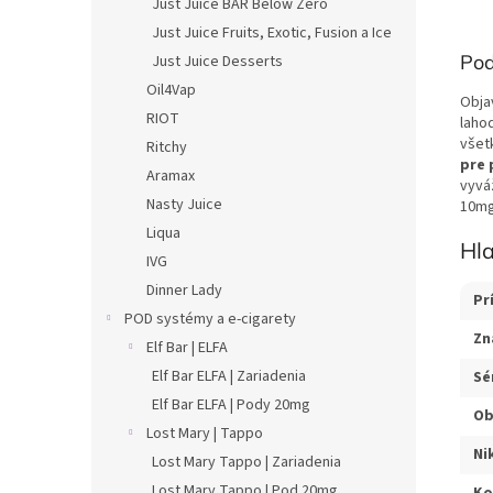
Just Juice BAR Below Zero
Just Juice Fruits, Exotic, Fusion a Ice
Pod
Just Juice Desserts
Oil4Vap
Obja
RIOT
laho
všet
Ritchy
pre 
Aramax
vyvá
Nasty Juice
10mg
Liqua
Hl
IVG
Dinner Lady
Pr
POD systémy a e-cigarety
Zn
Elf Bar | ELFA
Elf Bar ELFA | Zariadenia
Sé
Elf Bar ELFA | Pody 20mg
Ob
Lost Mary | Tappo
Ni
Lost Mary Tappo | Zariadenia
Lost Mary Tappo | Pod 20mg
Ko