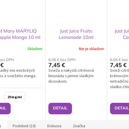
st Mary MARYLIQ
Just Juice Fruits
Just Ju
apple Mango 10 ml
Lemonade 10ml
Co
Skladom
Nie je skladom
 bez DPH
6,06 € bez DPH
6,06 € be
 €
7,45 €
7,45 €
adký mix exotických
Svieža a nakyslá citrónová
Svieži cit
ov a sviežeho manga.
limonáda s jemne sladkým
krémovým 
dozvukom.
netradičnú
sladko-chl
20 mg/ml
AIL
DETAIL
DETAIL
s
Podobné (10)
Diskusia
Značka