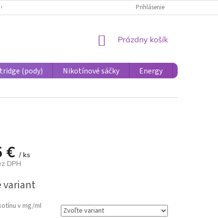
 OSOBNÝCH ÚDAJOV PRE ÚČASTNÍCKE KONTO
Prihlásenie
REKLAMÁCIE A VRÁTENIE 
NÁKUPNÝ
Prázdny košík
KOŠÍK
tridge (pody)
Nikotínové sáčky
Energy
Príslušens
5 €
/ ks
bez DPH
ová
 variant
kotínu v mg/ml