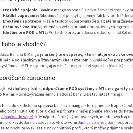
Exotické spojenie:
Banán a mango vytvárajú sladko-šťavnatý tropický mi
Hladké vapovanie:
Nikotínová soľ poskytuje jemný ťah bez podráždenia
Efektívna spotreba:
Nižšie teploty odparovania šetria batériu aj žhavia
Prémiová kvalita:
Vyrobené vo Veľkej Británii z prvotriednych ingredienc
Ideálne pre POD a MTL:
Perfektné pre zariadenia s odporom nad 0.6 oh
 koho je vhodný?
 Juice Banana & Mango
je určený pre vaperov, ktorí milujú exotické ov
inácie so sladkým a šťavnatým charakterom
. Skvelá voľba pre použí
ystémov a MTL e-cigariet, aj pre fajčiarov prechádzajúcich z klasických cig
porúčané zariadenie
najlepší chuťový pôžitok
odporúčame POD systémy a MTL e-cigarety s
0.6 ohm
, ktoré zvýraznia jemnú sladkosť banánu a šťavnatosť manga.
rte sa do exotického spojenia banánu a manga, ktoré prinesie tropickú po
ého potiahnutia.
Objavte aj ďalšie príchute v našej ponuke. Mrknite do kat
dy (náplne do vape)
, kde nájdete široký výber ovocných, mentolových aj d
hutí pre každodenné vapovanie. Ak ste verní
Just Juice e-liquidom
, odporúč
 tejto príchute vyskúšať aj nový chuťový profil, ktorý možno príjemne prek