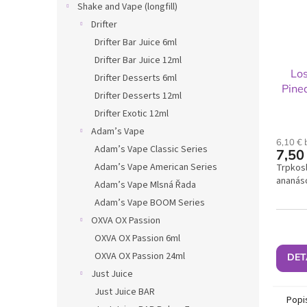
Shake and Vape (longfill)
Drifter
Drifter Bar Juice 6ml
Drifter Bar Juice 12ml
Lo
Drifter Desserts 6ml
Pine
Drifter Desserts 12ml
Drifter Exotic 12ml
Adam’s Vape
6,10 €
Adam’s Vape Classic Series
7,50
Adam’s Vape American Series
Trpkosl
ananás
Adam’s Vape Mlsná Řada
Adam’s Vape BOOM Series
OXVA OX Passion
OXVA OX Passion 6ml
OXVA OX Passion 24ml
DET
Just Juice
Just Juice BAR
Popi