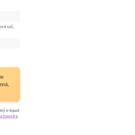
nová soľ,
ie
mná,
tný e-liquid
 a boostra