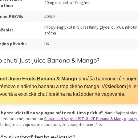
20mg/ml alebo 10mg/ml
kotínu:
mer PG/VG:
50/50
Propylénglykol (PG), rastlinný glycerol (VG), nikotí
oženie:
aróma
ajina pôvodu:
UK
 chutí Just Juice Banana & Mango?
ust Juice Fruits Banana & Mango
prináša harmonické spojen
rémovo sladkého banánu a tropického manga. Výsledkom je je
vocná a exotická chuť ideálna na každodenné vapovanie.
 by ste ušetrili na vapingua máte radi túto príchuť
? Namiešajte si vlas
to jednoduché) pomocou
Shake and Vape JUST JUICE Banana & Mango
,
bázy
hutnajte si svoju vape s pocitom, že vapujete lacnejšie.
čo si vybrať tento e-liquid?