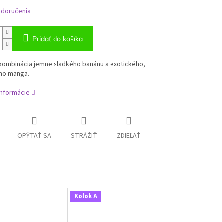
 doručenia
Pridať do košíka
kombinácia jemne sladkého banánu a exotického,
ho manga.
informácie
OPÝTAŤ SA
STRÁŽIŤ
ZDIEĽAŤ
Kolok A