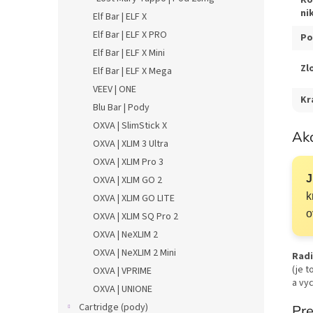
ni
Elf Bar | ELF X
Elf Bar | ELF X PRO
Po
Elf Bar | ELF X Mini
Zl
Elf Bar | ELF X Mega
VEEV | ONE
Kr
Blu Bar | Pody
OXVA | SlimStick X
Ako
OXVA | XLIM 3 Ultra
OXVA | XLIM Pro 3
J
OXVA | XLIM GO 2
k
OXVA | XLIM GO LITE
o
OXVA | XLIM SQ Pro 2
OXVA | NeXLIM 2
OXVA | NeXLIM 2 Mini
Radi
(je 
OXVA | VPRIME
a vyc
OXVA | UNIONE
Cartridge (pody)
Pre