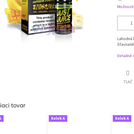
Možnosti
Lahodná 
šťavnaté
Detailné 
TLAČ
iaci tovar
A
Kolok A
Kolok A