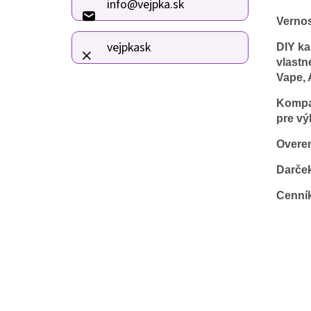
info
@
vejpka.sk
t
Verno
i
e
vejpkask
DIY ka
vlastn
Vape, 
Kompat
pre vý
Overen
Darče
Cenní