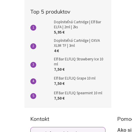
Top 5 produktov
Doplniteľná Cartridge | Elf Bar
ELFA | 2ml | 2ks
5,95 €
Doplniteľná Cartridge | OXVA
XLIM TF | 3ml
4 €
Elf Bar ELFLIQ Strawberry Ice 10
ml
7,50 €
Elf Bar ELFLIQ Grape 10 ml
7,50 €
Elf Bar ELFLIQ Spearmint 10 ml
7,50 €
Z
á
Kontakt
Pomo
p
ä
Ako si