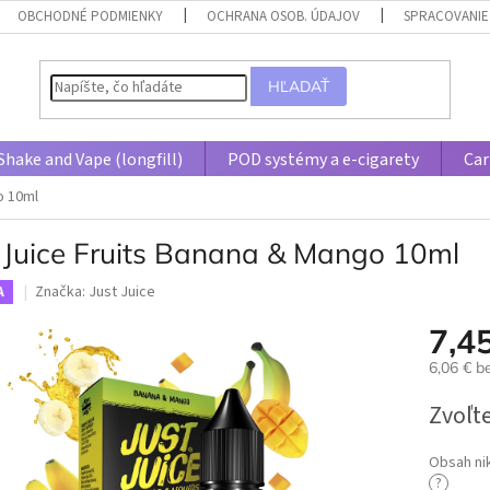
OBCHODNÉ PODMIENKY
OCHRANA OSOB. ÚDAJOV
SPRACOVANIE
HĽADAŤ
Shake and Vape (longfill)
POD systémy a e-cigarety
Car
o 10ml
t Juice Fruits Banana & Mango 10ml
Značka:
Just Juice
A
7,4
6,06 € 
Jednotk
Zvoľte
cena:
Obsah ni
?