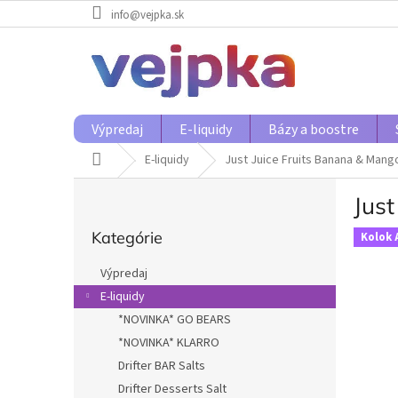
Prejsť
info@vejpka.sk
na
obsah
Výpredaj
E-liquidy
Bázy a boostre
Domov
E-liquidy
Just Juice Fruits Banana & Mang
B
Jus
o
Preskočiť
č
Kategórie
kategórie
Kolok 
n
ý
Výpredaj
p
E-liquidy
a
*NOVINKA* GO BEARS
n
e
*NOVINKA* KLARRO
l
Drifter BAR Salts
Drifter Desserts Salt