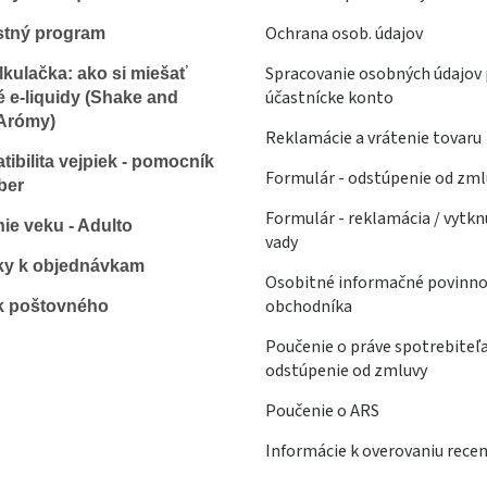
Ochrana osob. údajov
stný program
Spracovanie osobných údajov 
lkulačka: ako si miešať
účastnícke konto
é e-liquidy (Shake and
Arómy)
Reklamácie a vrátenie tovaru
ibilita vejpiek - pomocník
Formulár - odstúpenie od zml
ber
Formulár - reklamácia / vytkn
ie veku - Adulto
vady
ky k objednávkam
Osobitné informačné povinno
obchodníka
k poštovného
Poučenie o práve spotrebiteľ
odstúpenie od zmluvy
Poučenie o ARS
Informácie k overovaniu recen