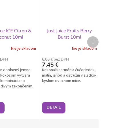
ice ICE Citron &
Just Juice Fruits Berry
conut 10ml
Burst 10ml
Ďalší
produkt
Nie je skladom
Nie je skladom
z DPH
6,06 € bez DPH
7,45 €
rón doplnený jemne
Dokonalá harmónia čučoriedok,
kokosom vytvára
malín, jahôd a ostružín v sladko-
 kombináciu so
kyslom ovocnom mixe.
adivým zakončením.
DETAIL