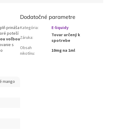
Dodatočné parametre
plň prináša
Kategória
:
E-liquidy
oré poteší
Tovar určený k
Záruka
:
nou voľbou
spotrebe
ovanie s
Obsah
bo
10mg na 1ml
nikotínu
:
ké mango