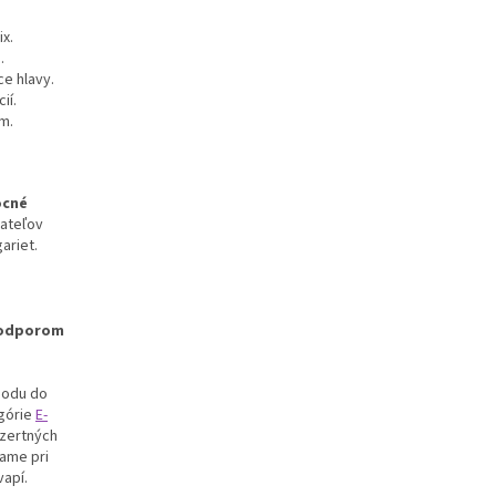
x.
.
ce hlavy.
ií.
m.
ocné
vateľov
ariet.
 odporom
hodu do
egórie
E-
ezertných
ame pri
vapí.