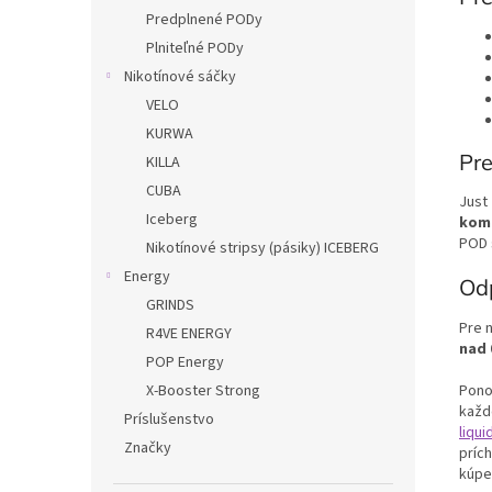
Predplnené PODy
Plniteľné PODy
Nikotínové sáčky
VELO
KURWA
Pre
KILLA
CUBA
Just
Iceberg
komb
POD s
Nikotínové stripsy (pásiky) ICEBERG
Energy
Od
GRINDS
Pre 
R4VE ENERGY
nad 
POP Energy
Pono
X-Booster Strong
každ
Príslušenstvo
liqui
Značky
príc
kúpe