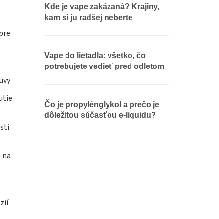
Kde je vape zakázaná? Krajiny,
kam si ju radšej neberte
pre
Vape do lietadla: všetko, čo
potrebujete vedieť pred odletom
uvy
utie
Čo je propylénglykol a prečo je
dôležitou súčasťou e-liquidu?
sti
a na
zií