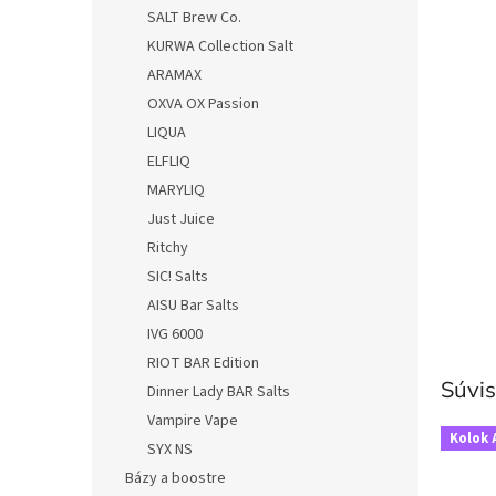
SALT Brew Co.
KURWA Collection Salt
ARAMAX
OXVA OX Passion
LIQUA
ELFLIQ
MARYLIQ
Just Juice
Ritchy
SIC! Salts
AISU Bar Salts
IVG 6000
RIOT BAR Edition
Súvis
Dinner Lady BAR Salts
Vampire Vape
Kolok 
SYX NS
Bázy a boostre