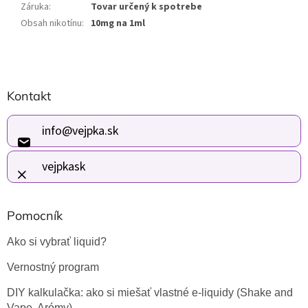
Záruka
:
Tovar určený k spotrebe
Obsah nikotínu
:
10mg na 1ml
Z
Kontakt
á
p
ä
info
@
vejpka.sk
t
i
vejpkask
e
Pomocník
Ako si vybrať liquid?
Vernostný program
DIY kalkulačka: ako si miešať vlastné e-liquidy (Shake and
Vape, Arómy)