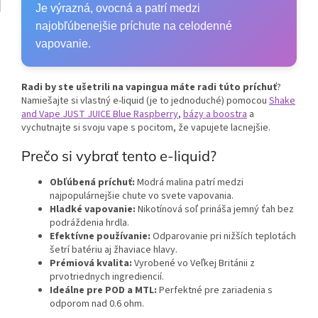
Je výrazná, ovocná a patrí medzi
najobľúbenejšie príchute na celodenné
vapovanie.
Radi by ste ušetrili na vapingua máte radi túto príchuť
?
Namiešajte si vlastný e-liquid (je to jednoduché) pomocou
Shake
and Vape JUST JUICE Blue Raspberry
,
bázy a boostra
a
vychutnajte si svoju vape s pocitom, že vapujete lacnejšie.
Prečo si vybrať tento e-liquid?
Obľúbená príchuť:
Modrá malina patrí medzi
najpopulárnejšie chute vo svete vapovania.
Hladké vapovanie:
Nikotínová soľ prináša jemný ťah bez
podráždenia hrdla.
Efektívne používanie:
Odparovanie pri nižších teplotách
šetrí batériu aj žhaviace hlavy.
Prémiová kvalita:
Vyrobené vo Veľkej Británii z
prvotriednych ingrediencií.
Ideálne pre POD a MTL:
Perfektné pre zariadenia s
odporom nad 0.6 ohm.