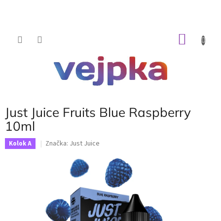
Prejsť
na
obsah
NÁKU
KOŠÍK
Just Juice Fruits Blue Raspberry
10ml
Značka:
Just Juice
Kolok A