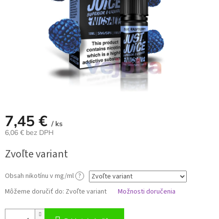
7,45 €
/ ks
6,06 € bez DPH
Jednotková
Zvoľte variant
cena:
Obsah nikotínu v mg/ml
?
Môžeme doručiť do:
Zvoľte variant
Možnosti doručenia