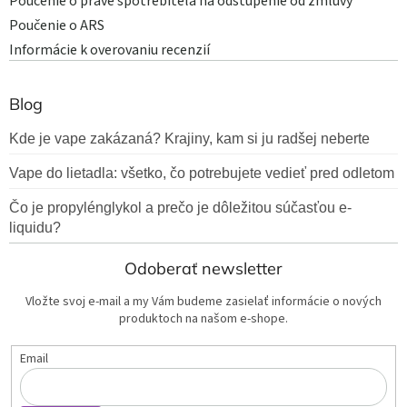
Poučenie o práve spotrebiteľa na odstúpenie od zmluvy
Poučenie o ARS
Informácie k overovaniu recenzií
Blog
Kde je vape zakázaná? Krajiny, kam si ju radšej neberte
Vape do lietadla: všetko, čo potrebujete vedieť pred odletom
Čo je propylénglykol a prečo je dôležitou súčasťou e-
liquidu?
Odoberať newsletter
Vložte svoj e-mail a my Vám budeme zasielať informácie o nových
produktoch na našom e-shope.
Email