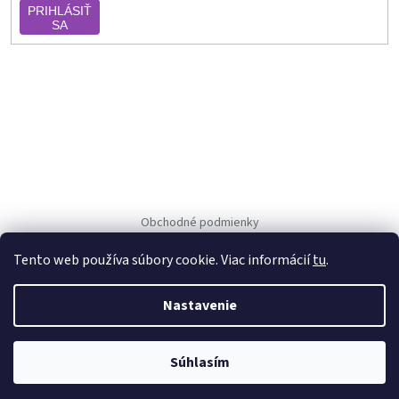
PRIHLÁSIŤ
SA
Obchodné podmienky
Ochrana osob. údajov
Tento web používa súbory cookie. Viac informácií
tu
.
Nastavenie
Vytvoril Shoptet
Copyright 2026
Vejpka.sk
. Všetky práva vyhradené.
Súhlasím
Používáme
ověření věku Adulto