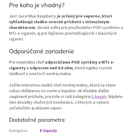
Pre koho je vhodný?
Just Juice Blue Raspberry
je určený pre vaperov, ktorí
vyhľadávajú sladko-ovocné príchute s intenzívnym
charakterom
. Skvelá voľba pre používateľov POD systémov a
MTL e-cigariet, aj pre fajčiarov prechádzajúcich z klasických
cigariet.
Odporúčané zariadenie
Pre maximálnu chuť
odporúčame POD systémy a MTL e-
cigarety s odporom nad 0.6 ohm
, ktoré naplno rozvinú
sladkosť a sviežosť modrej maliny.
Zažite intenzívnu sladkú chuť modrej maliny, ktorá sa stane
vašou obľúbenou vo svete e-liquidov.
Ak hľadáte ďalšie
zaujímavé príchute, prezrite si celú kategóriu
E-liquidy
. Nájdete
tam desiatky chuťových kombinácii, z ktorých si vyberú
začiatočníci aj skúsení vaperi.
Dodatočné parametre
Kategória
:
E-liquidy