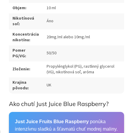
Objem:
10 ml
Nikotínová
Áno
soľ:
Koncentrácia
20mg/ml alebo 10mg/ml
nikotínu:
Pomer
50/50
PG/VG:
Propylénglykol (PG), rastlinný glycerol
Zloženie:
(VG), nikotínová soľ, aróma
Krajina
UK
pôvodu:
Ako chutí Just Juice Blue Raspberry?
Just Juice Fruits Blue Raspberry
ponúka
intenzívnu sladkú a šťavnatú chuť modrej maliny.