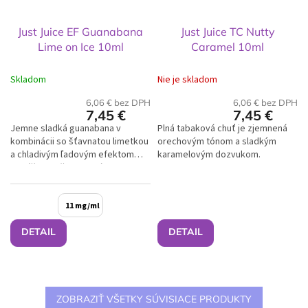
Just Juice EF Guanabana
Just Juice TC Nutty
Lime on Ice 10ml
Caramel 10ml
Skladom
Nie je skladom
6,06 € bez DPH
6,06 € bez DPH
7,45 €
7,45 €
Jemne sladká guanabana v
Plná tabaková chuť je zjemnená
kombinácii so šťavnatou limetkou
orechovým tónom a sladkým
a chladivým ľadovým efektom
karamelovým dozvukom.
prináša svieži tropický mix.
11 mg/ml
DETAIL
DETAIL
ZOBRAZIŤ VŠETKY SÚVISIACE PRODUKTY