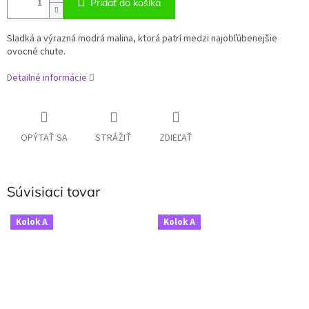
Pridať do košíka
Sladká a výrazná modrá malina, ktorá patrí medzi najobľúbenejšie
ovocné chute.
Detailné informácie
OPÝTAŤ SA
STRÁŽIŤ
ZDIEĽAŤ
Súvisiaci tovar
Kolok A
Kolok A