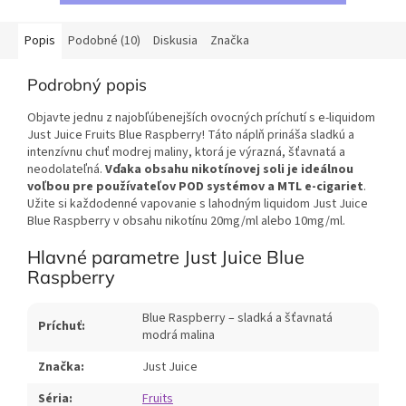
Popis
Podobné (10)
Diskusia
Značka
Podrobný popis
Objavte jednu z najobľúbenejších ovocných príchutí s e-liquidom
Just Juice Fruits Blue Raspberry! Táto náplň prináša sladkú a
intenzívnu chuť modrej maliny, ktorá je výrazná, šťavnatá a
neodolateľná.
Vďaka obsahu nikotínovej soli je ideálnou
voľbou pre používateľov POD systémov a MTL e-cigariet
.
Užite si každodenné vapovanie s lahodným liquidom Just Juice
Blue Raspberry v obsahu nikotínu 20mg/ml alebo 10mg/ml.
Hlavné parametre Just Juice Blue
Raspberry
Blue Raspberry – sladká a šťavnatá
Príchuť:
modrá malina
Značka:
Just Juice
Séria:
Fruits