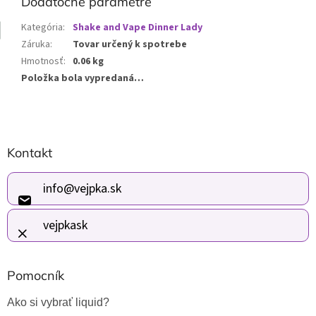
Dodatočné parametre
Kategória
:
Shake and Vape Dinner Lady
Záruka
:
Tovar určený k spotrebe
Hmotnosť
:
0.06 kg
Položka bola vypredaná…
Z
Kontakt
á
p
ä
info
@
vejpka.sk
t
i
vejpkask
e
Pomocník
Ako si vybrať liquid?