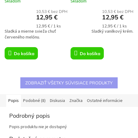
Skladom
Skladom
10,53 € bez DPH
10,53 € bez DPH
12,95 €
12,95 €
Jednotková
Jednotková
12,95 € / 1 ks
12,95 € / 1 ks
Sladká a mierne svieža chuť
cena:
Sladký vanilkový krém.
cena:
červeného melónu.
Do košíka
Do košíka
ZOBRAZIŤ VŠETKY SÚVISIACE PRODUKTY
Popis
Podobné (8)
Diskusia
Značka
Ostatné informácie
Podrobný popis
Popis produktu nie je dostupný