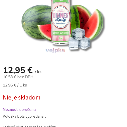
12,95 €
/ ks
10,53 € bez DPH
Jednotková
12,95 € / 1 ks
cena:
Nie je skladom
Možnosti doručenia
Položka bola vypredaná…