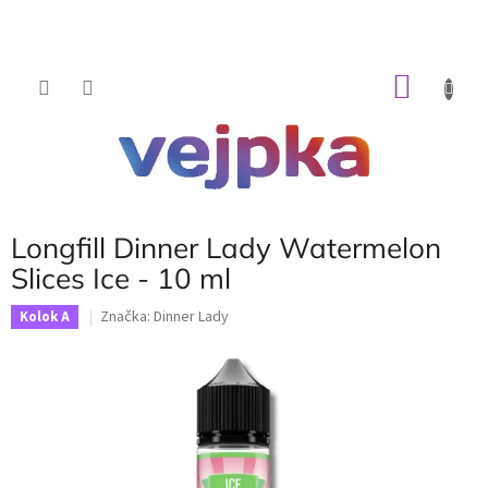
Prejsť
na
obsah
NÁKU
KOŠÍK
Longfill Dinner Lady Watermelon
Slices Ice - 10 ml
Značka:
Dinner Lady
Kolok A