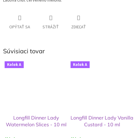
Ľadová chuť červeného melónu.
OPÝTAŤ SA
STRÁŽIŤ
ZDIEĽAŤ
Súvisiaci tovar
Kolok A
Kolok A
Longfill Dinner Lady
Longfill Dinner Lady Vanilla
Watermelon Slices - 10 ml
Custard - 10 ml