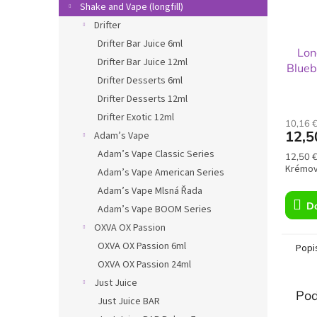
Shake and Vape (longfill)
Drifter
Drifter Bar Juice 6ml
Lon
Drifter Bar Juice 12ml
Blueb
Drifter Desserts 6ml
Drifter Desserts 12ml
Drifter Exotic 12ml
10,16 
12,5
Adam’s Vape
Adam’s Vape Classic Series
Jednot
12,50 €
cena:
Krémov
Adam’s Vape American Series
Adam’s Vape Mlsná Řada
Do
Adam’s Vape BOOM Series
OXVA OX Passion
OXVA OX Passion 6ml
Popi
OXVA OX Passion 24ml
Just Juice
Pod
Just Juice BAR