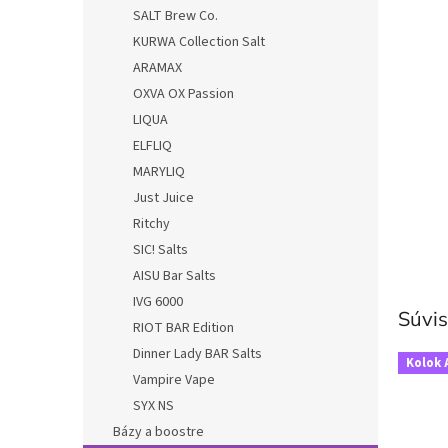
SALT Brew Co.
KURWA Collection Salt
ARAMAX
OXVA OX Passion
LIQUA
ELFLIQ
MARYLIQ
Just Juice
Ritchy
SIC! Salts
AISU Bar Salts
IVG 6000
Súvis
RIOT BAR Edition
Dinner Lady BAR Salts
Kolok 
Vampire Vape
SYX NS
Bázy a boostre