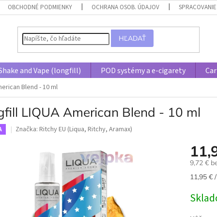
OBCHODNÉ PODMIENKY
OCHRANA OSOB. ÚDAJOV
SPRACOVANIE
HĽADAŤ
Shake and Vape (longfill)
POD systémy a e-cigarety
Car
merican Blend - 10 ml
gfill LIQUA American Blend - 10 ml
Značka:
Ritchy EU (Liqua, Ritchy, Aramax)
A
11,
9,72 € 
Jednotk
11,95 € /
cena:
Skla