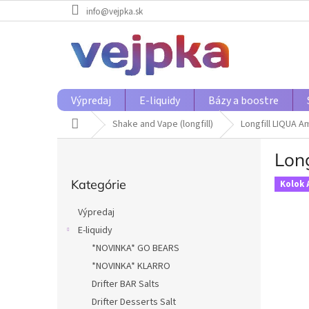
Prejsť
info@vejpka.sk
na
obsah
Výpredaj
E-liquidy
Bázy a boostre
Domov
Shake and Vape (longfill)
Longfill LIQUA A
B
Lon
o
Preskočiť
č
Kategórie
kategórie
Kolok 
n
ý
Výpredaj
p
E-liquidy
a
*NOVINKA* GO BEARS
n
e
*NOVINKA* KLARRO
l
Drifter BAR Salts
Drifter Desserts Salt