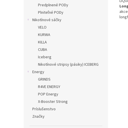
LIQU
Predplnené PODy
Long
akce
Plniteľné PODy
longf
Nikotínové sáčky
VELO
KURWA
KILLA
CUBA
Iceberg
Nikotínové stripsy (pásiky) ICEBERG
Energy
GRINDS
R4VE ENERGY
POP Energy
X-Booster Strong
Príslušenstvo
Značky