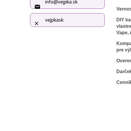
info
@
vejpka.sk
t
Verno
i
e
vejpkask
DIY ka
vlastn
Vape, 
Kompat
pre vý
Overen
Darče
Cenní