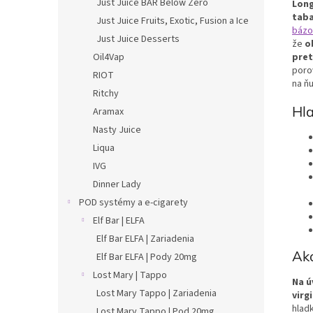
Just Juice BAR Below Zero
Long
taba
Just Juice Fruits, Exotic, Fusion a Ice
bázo
Just Juice Desserts
že
o
Oil4Vap
pret
poro
RIOT
na ň
Ritchy
Hla
Aramax
Nasty Juice
Liqua
IVG
Dinner Lady
POD systémy a e-cigarety
Elf Bar | ELFA
Elf Bar ELFA | Zariadenia
Ak
Elf Bar ELFA | Pody 20mg
Lost Mary | Tappo
Na ú
Lost Mary Tappo | Zariadenia
virg
hlad
Lost Mary Tappo | Pod 20mg