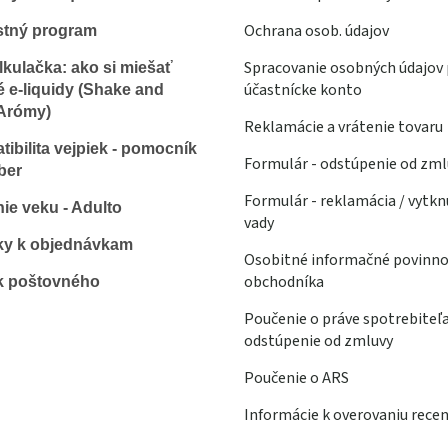
Ochrana osob. údajov
stný program
Spracovanie osobných údajov 
lkulačka: ako si miešať
účastnícke konto
é e-liquidy (Shake and
Arómy)
Reklamácie a vrátenie tovaru
ibilita vejpiek - pomocník
Formulár - odstúpenie od zml
ber
Formulár - reklamácia / vytkn
ie veku - Adulto
vady
ky k objednávkam
Osobitné informačné povinno
obchodníka
k poštovného
Poučenie o práve spotrebiteľ
odstúpenie od zmluvy
Poučenie o ARS
Informácie k overovaniu recen