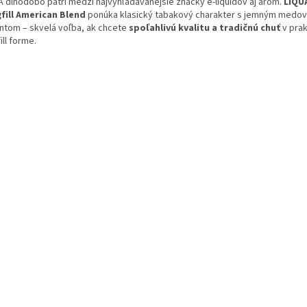
A dlhodobo patrí medzi najvyhľadávanejšie značky e-liquidov aj aróm.
LIQU
fill American Blend
ponúka klasický tabakový charakter s jemným medo
ntom – skvelá voľba, ak chcete
spoľahlivú kvalitu a tradičnú chuť
v prak
ill forme.