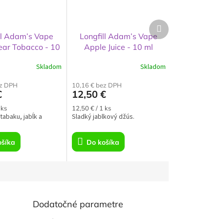
Ďalší
produkt
ll Adam’s Vape
Longfill Adam’s Vape
ear Tobacco - 10
Apple Juice - 10 ml
ml
Skladom
Skladom
ez DPH
10,16 € bez DPH
€
12,50 €
á
Jednotková
 ks
12,50 € / 1 ks
tabaku, jabĺk a
cena:
Sladký jablkový džús.
ošíka
Do košíka
Dodatočné parametre