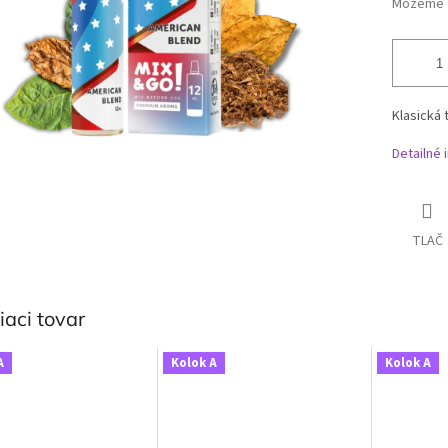
Môžeme d
Klasická 
Detailné 
TLAČ
iaci tovar
A
Kolok A
Kolok A