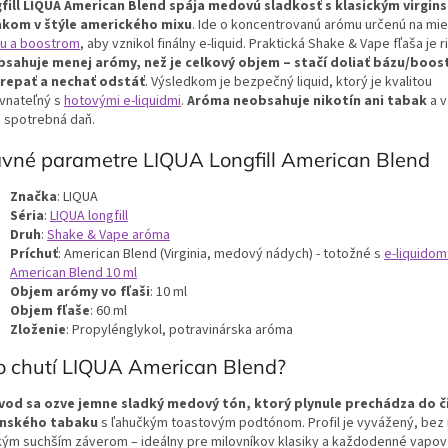
fill LIQUA American Blend spája medovú sladkosť s klasickým virgin
kom v štýle amerického mixu
. Ide o koncentrovanú arómu určenú na mie
u a boostrom
, aby vznikol finálny e-liquid. Praktická Shake & Vape fľaša je 
bsahuje menej arómy, než je celkový objem – stačí doliať bázu/boos
repať a nechať odstáť
. Výsledkom je bezpečný liquid, ktorý je kvalitou
vnateľný s
hotovými e-liquidmi
.
Aróma neobsahuje nikotín ani tabak
a v
u spotrebná daň.
vné parametre LIQUA Longfill American Blend
Značka
: LIQUA
Séria
:
LIQUA longfill
Druh
:
Shake & Vape aróma
Príchuť
: American Blend (Virginia, medový nádych) - totožné s
e-liquidom
American Blend 10 ml
Objem arómy vo fľaši
: 10 ml
Objem fľaše
: 60 ml
Zloženie
: Propylénglykol, potravinárska aróma
o chutí LIQUA American Blend?
vod sa ozve jemne sladký medový tón, ktorý plynule prechádza do č
inského tabaku
s ľahučkým toastovým podtónom. Profil je vyvážený, bez 
kým suchším záverom – ideálny pre milovníkov klasiky a každodenné vapov