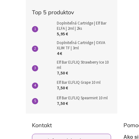
Top 5 produktov
Doplniteľná Cartridge | Elf Bar
ELFA | 2ml | 2ks
5,95 €
Doplniteľná Cartridge | OXVA
XLIM TF | 3ml
4 €
Elf Bar ELFLIQ Strawberry Ice 10
ml
7,50 €
Elf Bar ELFLIQ Grape 10 ml
7,50 €
Elf Bar ELFLIQ Spearmint 10 ml
7,50 €
Z
á
Kontakt
Pomo
p
ä
Ako si