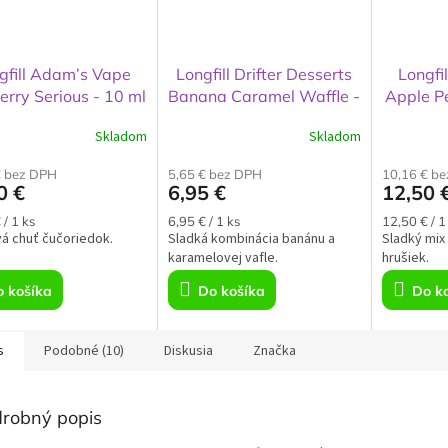
gfill Adam’s Vape
Longfill Drifter Desserts
Longfi
erry Serious - 10 ml
Banana Caramel Waffle -
Apple P
6 ml
Skladom
Skladom
€ bez DPH
5,65 € bez DPH
10,16 € b
0 €
6,95 €
12,50 
ková
Jednotková
Jednotkov
 / 1 ks
6,95 € / 1 ks
12,50 € / 1
á chuť čučoriedok.
cena:
Sladká kombinácia banánu a
cena:
Sladký mix 
karamelovej vafle.
hrušiek.
 košíka
Do košíka
Do k
s
Podobné (10)
Diskusia
Značka
robný popis