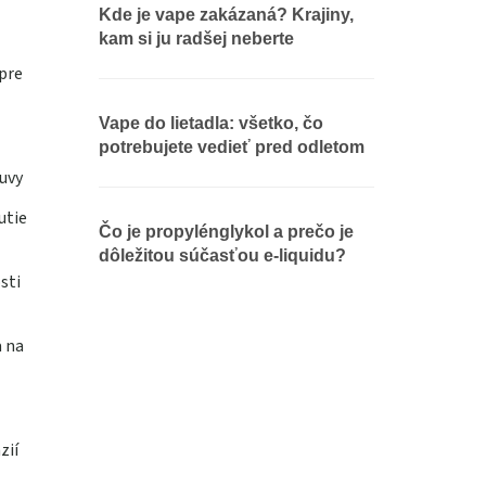
Kde je vape zakázaná? Krajiny,
kam si ju radšej neberte
pre
Vape do lietadla: všetko, čo
potrebujete vedieť pred odletom
uvy
utie
Čo je propylénglykol a prečo je
dôležitou súčasťou e-liquidu?
sti
a na
zií