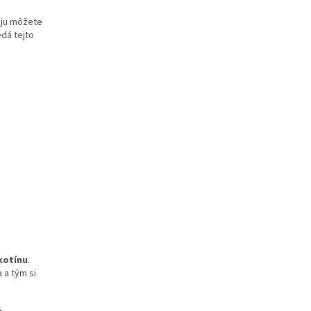
 ju môžete
dá tejto
kotínu
.
 a tým si