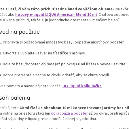
ste si istí, či vám táto príchuť sadne hneď vo väčšom objeme?
Najskôr
úšať ako
hotový e-liquid LIQUA American Blend 10 ml
. Chuťovo zodpove
e & Vape príchuti, takže si ju jednoducho otestujete v menšom balení.
od na použitie
Pripravte si požadované množstvo bázy, prípadne nikotínový booster.
Otvorte a uvoľnite uzáver na fľaštičke s arómou.
Dolejte bázu/booster
do plna
(až po okraj 60 ml fľaše) a pevne uzavrite.
Dobre pretrepte a nechajte chvíľu odstáť, aby sa chute spojili.
vne pomery a návod nájdete v našej
DIY liquid kalkulačke
.
sah balenia
lení nájdete
60 ml fľašu s obsahom 10 ml koncentrovanej arómy bez ni
a voľnému priestoru stačí len
doliat bázu a booster
až po okraj, pretrepať a
šať výsledný e-liquid presne podľa želanej sily nikotínu.