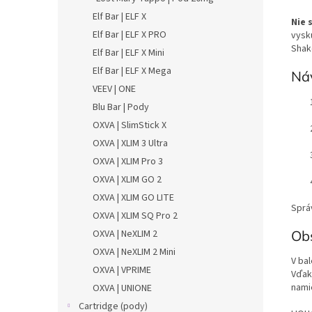
Elf Bar | ELF X
Nie 
Elf Bar | ELF X PRO
vysk
Shak
Elf Bar | ELF X Mini
Elf Bar | ELF X Mega
Náv
VEEV | ONE
Blu Bar | Pody
OXVA | SlimStick X
OXVA | XLIM 3 Ultra
OXVA | XLIM Pro 3
OXVA | XLIM GO 2
OXVA | XLIM GO LITE
Sprá
OXVA | XLIM SQ Pro 2
Ob
OXVA | NeXLIM 2
OXVA | NeXLIM 2 Mini
V ba
OXVA | VPRIME
Vďak
namie
OXVA | UNIONE
Cartridge (pody)