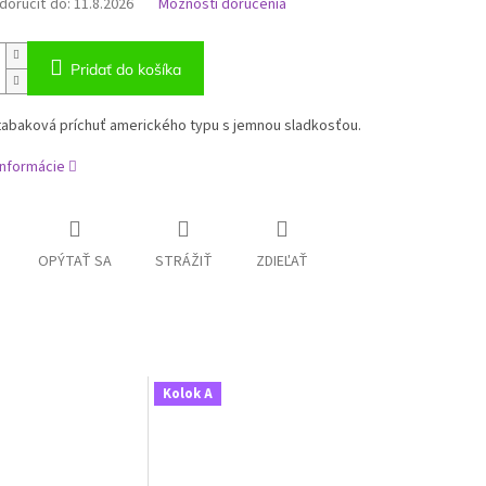
oručiť do:
11.8.2026
Možnosti doručenia
Pridať do košíka
tabaková príchuť amerického typu s jemnou sladkosťou.
informácie
OPÝTAŤ SA
STRÁŽIŤ
ZDIEĽAŤ
Kolok A