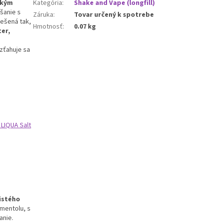
ským
Kategória
:
Shake and Vape (longfill)
šanie s
Záruka
:
Tovar určený k spotrebe
riešená tak,
Hmotnosť
:
0.07 kg
ter,
zťahuje sa
 LIQUA Salt
istého
mentolu, s
anie.