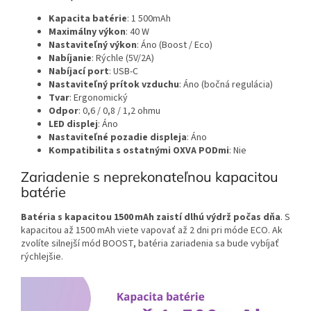
Kapacita batérie
: 1 500mAh
Maximálny výkon
: 40 W
Nastaviteľný výkon
: Áno (Boost / Eco)
Nabíjanie
: Rýchle (5V/2A)
Nabíjací port
: USB-C
Nastaviteľný prítok vzduchu
: Áno (bočná regulácia)
Tvar
: Ergonomický
Odpor
: 0,6 / 0,8 / 1,2 ohmu
LED displej
: Áno
Nastaviteľné pozadie displeja
: Áno
Kompatibilita s ostatnými OXVA PODmi
: Nie
Zariadenie s neprekonateľnou kapacitou
batérie
Batéria s kapacitou 1500 mAh zaistí dlhú výdrž počas dňa
. S
kapacitou až 1500 mAh viete vapovať až 2 dni pri móde ECO. Ak
zvolíte silnejší mód BOOST, batéria zariadenia sa bude vybíjať
rýchlejšie.