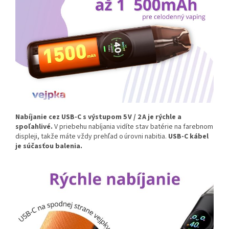
Nabíjanie cez USB-C s výstupom 5 V / 2 A je rýchle a
spoľahlivé.
V priebehu nabíjania vidíte stav batérie na farebnom
displeji, takže máte vždy prehľad o úrovni nabitia.
USB-C kábel
je súčasťou balenia.