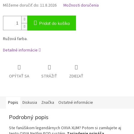
Môžeme doručiť do:
11.8.2026
Možnosti doručenia
Pridať do košíka
Ružová farba.
Detailné informácie
OPÝTAŤ SA
STRÁŽIŤ
ZDIEĽAŤ
Popis
Diskusia
Značka
Ostatné informácie
Podrobný popis
Ste fanúšikom legendárnych OXVA XLIM? Potom si zamilujete aj
tento OXVA NeXlim POD systém.
Zariadenie prináša