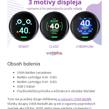
Obsah balenia
OXVA NeXlim zariadenie
NeXlim cartridge 4 ml - 0.6Ω
NeXlim cartridge 4 ml - 0.8Ω
USB-C kábel
Používateľská príručka a inštrukcie k obsluhe tlačidiel
Toto nie je jediný dizajn obľúbenej
e-cigarety OXVA NeXIM
.
Všetky dizajny OXVA NeXLIM ale aj iné e-cigarety popredných
značiek ako Elf Bar, VUSE alebo Veev nájdete v kategórii
E-