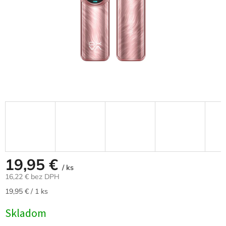
19,95 €
/ ks
16,22 € bez DPH
Jednotková
19,95 € / 1 ks
cena:
Skladom