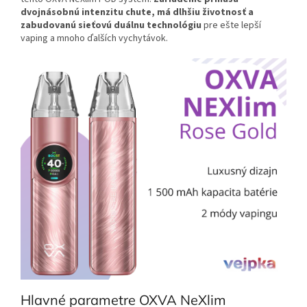
dvojnásobnú intenzitu chute, má dlhšiu životnosť a
zabudovanú sieťovú duálnu technológiu
pre ešte lepší
vaping a mnoho ďalších vychytávok.
Hlavné parametre OXVA NeXlim