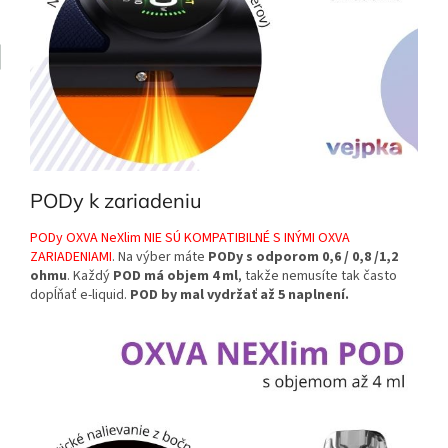
PODy k zariadeniu
PODy OXVA NeXlim NIE SÚ KOMPATIBILNÉ S INÝMI OXVA
ZARIADENIAMI
. Na výber máte
PODy s odporom 0,6 / 0,8 /1,2
ohmu
. Každý
POD má objem 4 ml
, takže nemusíte tak často
dopĺňať e-liquid.
POD by mal vydržať až 5 naplnení.