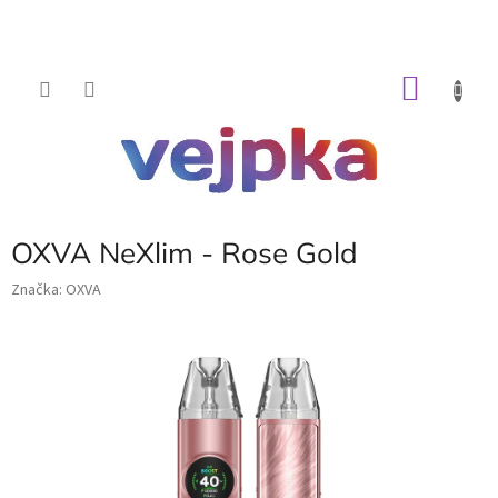
Prejsť
na
obsah
NÁKU
KOŠÍK
OXVA NeXlim - Rose Gold
Značka:
OXVA