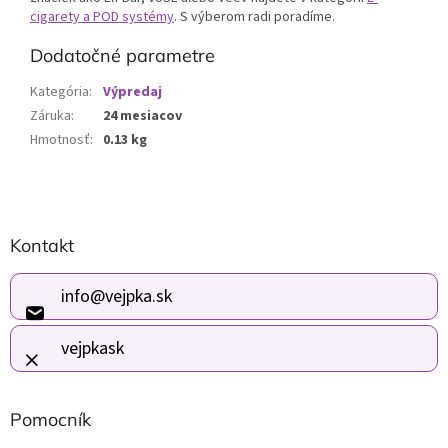
cigarety a POD systémy
. S výberom radi poradíme.
Dodatočné parametre
Kategória
:
Výpredaj
Záruka
:
24 mesiacov
Hmotnosť
:
0.13 kg
Z
Kontakt
á
p
ä
info
@
vejpka.sk
t
i
vejpkask
e
Pomocník