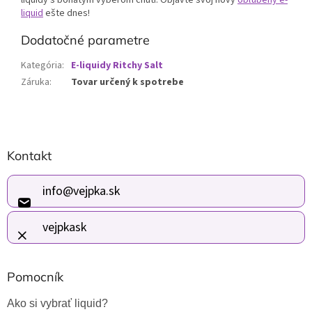
liquidy s bohatým výberom chutí. Objavte svoj nový
obľúbený e-
liquid
ešte dnes!
Dodatočné parametre
Kategória
:
E-liquidy Ritchy Salt
Záruka
:
Tovar určený k spotrebe
Z
Kontakt
á
p
ä
info
@
vejpka.sk
t
i
vejpkask
e
Pomocník
Ako si vybrať liquid?