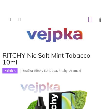
Prejsť
na
obsah
NÁKU
KOŠÍK
RITCHY Nic Salt Mint Tobacco
10ml
Značka:
Ritchy EU (Liqua, Ritchy, Aramax)
Kolok A