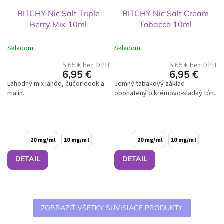
RITCHY Nic Salt Triple
RITCHY Nic Salt Cream
Berry Mix 10ml
Tobacco 10ml
Skladom
Skladom
5,65 € bez DPH
5,65 € bez DPH
6,95 €
6,95 €
Lahodný mix jahôd, čučoriedok a
Jemný tabakový základ
malín.
obohatený o krémovo-sladký tón.
20 mg/ml
10 mg/ml
20 mg/ml
10 mg/ml
DETAIL
DETAIL
ZOBRAZIŤ VŠETKY SÚVISIACE PRODUKTY