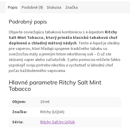
Popis
Podobné (9)
Diskusia
Značka
Podrobný popis
Objavte osviežujúcu tabakovú kombináciu s e-liquidom
Ritchy
Salt Mint Tobacco, ktorý prináša klasickú tabakovú chuť
doplnenú o chladivý mätový nádych
. Tento e-liquid je ideálny
pre vaperov, ktorí hľadajú spojenie tradičného tabaku so
sviežosťou mäty a jemným hitom nikotínovej soli – či už ste
skúsený vaper alebo začiatočník. S jeho pomocou môžete ľahko
uspokojiť svoju potrebu nikotínu a vychutnať si lahodnú chuť
počas každodenného vapovania.
Hlavné parametre Ritchy Salt Mint
Tobacco
Objem:
10 ml
Značka:
Ritchy (LIQUA)
Séria:
Ritchy Salt by LIQUA