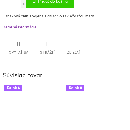
Pridať do košíka
Tabaková chuť spojená s chladivou sviežosťou mäty.
Detailné informácie
OPÝTAŤ SA
STRÁŽIŤ
ZDIEĽAŤ
Súvisiaci tovar
Kolok A
Kolok A