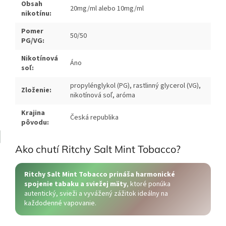
Obsah
20mg/ml alebo 10mg/ml
nikotínu:
Pomer
50/50
PG/VG:
Nikotínová
Áno
soľ:
propylénglykol (PG), rastlinný glycerol (VG),
Zloženie:
nikotínová soľ, aróma
Krajina
Česká republika
pôvodu:
Ako chutí Ritchy Salt Mint Tobacco?
Ritchy Salt Mint Tobacco prináša harmonické
spojenie tabaku a sviežej mäty
, ktoré ponúka
autentický, svieži a vyvážený zážitok ideálny na
každodenné vapovanie.