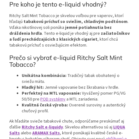
Pre koho je tento e-liquid vhodný?
Ritchy Salt Mint Tobacco je skvelou voľbou pre vaperov, ktorí
hľadajú
tabakovú príchuť so sviežim, chladivým podtónom
.
Vďaka nikotínovej soli ponúka
jemné potiahnutia bez
dráždenia hrdla
. Tento e-liquid je vhodný aj pre
začiatočníkov
a ľudí prechádzajúcich z klasických cigariet
, ktorí chcú
tabakovú príchuť s osviežujúcim efektom.
Prečo si vybrať e-liquid Ritchy Salt Mint
Tobacco?
Unikátna kombinácia:
Tradičný tabak obohatený o
sviežu mätu.
Hladký hit:
Jemné vapovanie bez škrabania v hrdle.
Perfektný na MTL vapovanie:
Vyvážený pomer PG/VG
50/50 pre
POD systémy
a MTL zariadenia.
Kvalitná česká výroba:
Overené suroviny a autentický
chuťový profil.
Ak hľadáte svieže tabakové chute, odporúčame preskúmať aj
ďalšie
Ritchy Salt e-liquidy
. Skvelou alternatívou sú aj
LIQUA
Salts
alebo
ARAMAX Salts
, ktoré ponúkajú kvalitné české e-