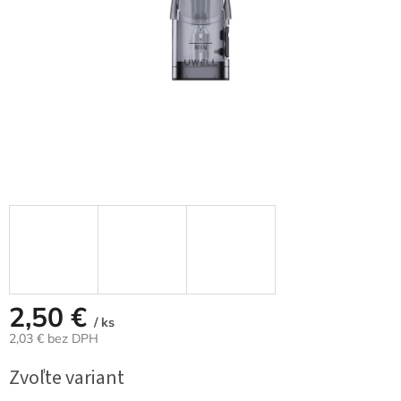
2,50 €
/ ks
2,03 € bez DPH
Jednotková
Zvoľte variant
cena: