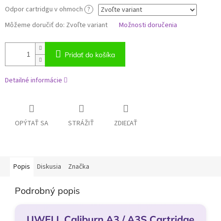
Odpor cartridgu v ohmoch
?
Môžeme doručiť do:
Zvoľte variant
Možnosti doručenia
Pridať do košíka
Detailné informácie
OPÝTAŤ SA
STRÁŽIŤ
ZDIEĽAŤ
Popis
Diskusia
Značka
Podrobný popis
UWELL Caliburn A3 / A3S Cartridge