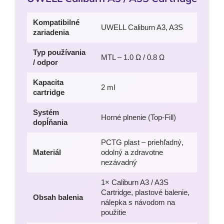
Kompatibilné
UWELL Caliburn A3, A3S
zariadenia
Typ používania
MTL – 1.0 Ω / 0.8 Ω
/ odpor
Kapacita
2 ml
cartridge
Systém
Horné plnenie (Top-Fill)
dopĺňania
PCTG plast – priehľadný,
Materiál
odolný a zdravotne
nezávadný
1× Caliburn A3 / A3S
Cartridge, plastové balenie,
Obsah balenia
nálepka s návodom na
použitie