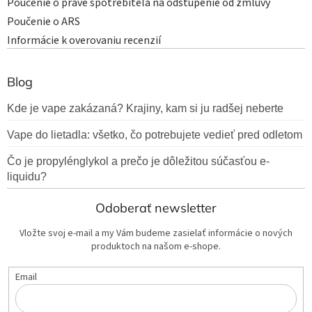
Poučenie o práve spotrebiteľa na odstúpenie od zmluvy
Poučenie o ARS
Informácie k overovaniu recenzií
Blog
Kde je vape zakázaná? Krajiny, kam si ju radšej neberte
Vape do lietadla: všetko, čo potrebujete vedieť pred odletom
Čo je propylénglykol a prečo je dôležitou súčasťou e-
liquidu?
Odoberať newsletter
Vložte svoj e-mail a my Vám budeme zasielať informácie o nových
produktoch na našom e-shope.
Email