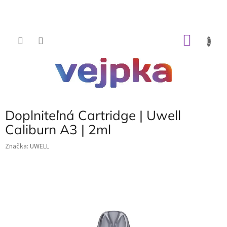
Prejsť
na
obsah
NÁKU
KOŠÍK
Doplniteľná Cartridge | Uwell
Caliburn A3 | 2ml
Značka:
UWELL