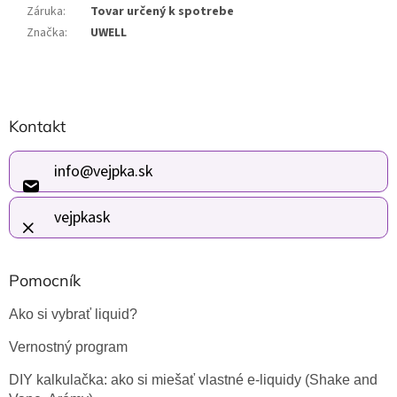
Záruka
:
Tovar určený k spotrebe
Značka
:
UWELL
Z
Kontakt
á
p
ä
info
@
vejpka.sk
t
i
vejpkask
e
Pomocník
Ako si vybrať liquid?
Vernostný program
DIY kalkulačka: ako si miešať vlastné e-liquidy (Shake and