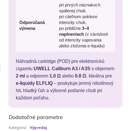
pri prvých náznakoch
spálenej chuti,
pri citeľnom poklese
Odporúčaná
intenzity chuti,
výmena
po približne
3–4
naplneniach
(v závislosti
od intenzity vapovania
alebo zloženia e-liquidu)
Náhradná cartridge (POD) pre elektronickú
cigaretu
UWELL Caliburn A3 / A3S
s objemom
2 ml
a odporom
1.0 Ω
alebo
0.8 Ω
. Ideálna pre
e-liquidy ELFLIQ
– poskytuje jemný nikotínový
hit, hladký ťah a výborné podanie chuti pri
každom poťahu.
Dodatočné parametre
Kategória
:
Výpredaj