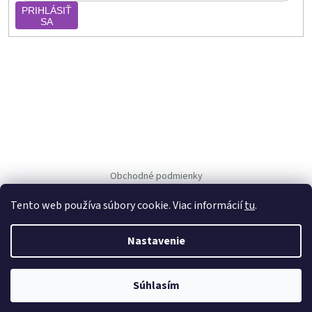
PRIHLÁSIŤ
SA
Obchodné podmienky
Ochrana osob. údajov
Tento web používa súbory cookie. Viac informácií
tu
.
Nastavenie
Vytvoril Shoptet
Copyright 2026
Vejpka.sk
. Všetky práva vyhradené.
Súhlasím
Používáme
ověření věku Adulto