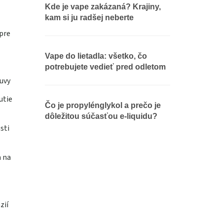
Kde je vape zakázaná? Krajiny,
kam si ju radšej neberte
pre
Vape do lietadla: všetko, čo
potrebujete vedieť pred odletom
uvy
utie
Čo je propylénglykol a prečo je
dôležitou súčasťou e-liquidu?
sti
a na
zií