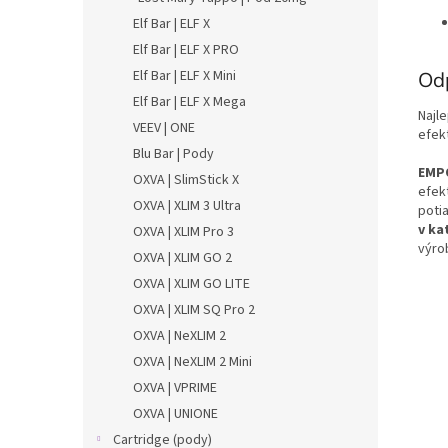
Elf Bar | ELF X
Elf Bar | ELF X PRO
Elf Bar | ELF X Mini
Od
Elf Bar | ELF X Mega
Najle
VEEV | ONE
efek
Blu Bar | Pody
EMPO
OXVA | SlimStick X
efek
OXVA | XLIM 3 Ultra
potia
v ka
OXVA | XLIM Pro 3
výro
OXVA | XLIM GO 2
OXVA | XLIM GO LITE
OXVA | XLIM SQ Pro 2
OXVA | NeXLIM 2
OXVA | NeXLIM 2 Mini
OXVA | VPRIME
OXVA | UNIONE
Cartridge (pody)