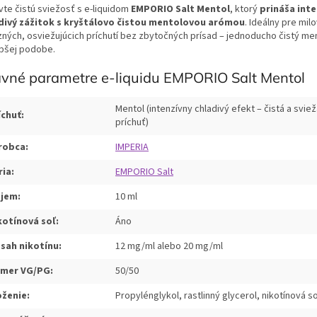
vte čistú sviežosť s e-liquidom
EMPORIO Salt Mentol
, ktorý
prináša int
divý zážitok s kryštálovo čistou mentolovou arómou
. Ideálny pre mil
zných, osviežujúcich príchutí bez zbytočných prísad – jednoducho čistý men
epšej podobe.
avné parametre e-liquidu EMPORIO Salt Mentol
Mentol (intenzívny chladivý efekt – čistá a svie
íchuť:
príchuť)
robca:
IMPERIA
ria:
EMPORIO Salt
jem:
10 ml
kotínová soľ:
Áno
sah nikotínu:
12 mg/ml alebo 20 mg/ml
mer VG/PG:
50/50
oženie:
Propylénglykol, rastlinný glycerol, nikotínová s