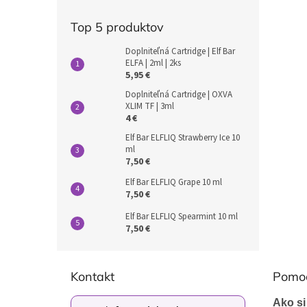
Top 5 produktov
Doplniteľná Cartridge | Elf Bar
ELFA | 2ml | 2ks
5,95 €
Doplniteľná Cartridge | OXVA
XLIM TF | 3ml
4 €
Elf Bar ELFLIQ Strawberry Ice 10
ml
7,50 €
Elf Bar ELFLIQ Grape 10 ml
7,50 €
Elf Bar ELFLIQ Spearmint 10 ml
7,50 €
Z
á
Kontakt
Pomo
p
ä
Ako si