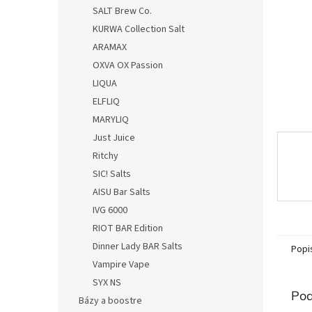
SALT Brew Co.
KURWA Collection Salt
ARAMAX
OXVA OX Passion
LIQUA
ELFLIQ
MARYLIQ
Just Juice
Ritchy
SIC! Salts
AISU Bar Salts
IVG 6000
RIOT BAR Edition
Dinner Lady BAR Salts
Popi
Vampire Vape
SYX NS
Pod
Bázy a boostre