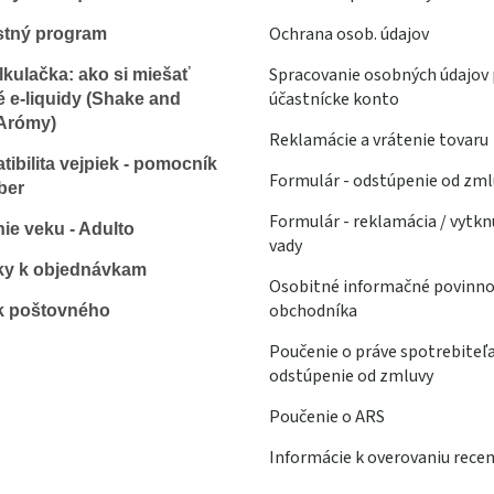
Ochrana osob. údajov
stný program
Spracovanie osobných údajov 
lkulačka: ako si miešať
účastnícke konto
é e-liquidy (Shake and
Arómy)
Reklamácie a vrátenie tovaru
ibilita vejpiek - pomocník
Formulár - odstúpenie od zml
ber
Formulár - reklamácia / vytkn
ie veku - Adulto
vady
ky k objednávkam
Osobitné informačné povinno
obchodníka
k poštovného
Poučenie o práve spotrebiteľ
odstúpenie od zmluvy
Poučenie o ARS
Informácie k overovaniu recen