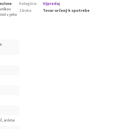
enzívne
Kategória
:
Výpredaj
ovníkov
Záruka
:
Tovar určený k spotrebe
tol v jeho
ža
oľ, aróma