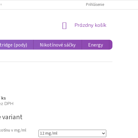
 OSOBNÝCH ÚDAJOV PRE ÚČASTNÍCKE KONTO
Prihlásenie
REKLAMÁCIE A VRÁTENIE 
NÁKUPNÝ
Prázdny košík
KOŠÍK
tridge (pody)
Nikotínové sáčky
Energy
Príslušens
/ ks
bez DPH
ová
 variant
kotínu v mg/ml