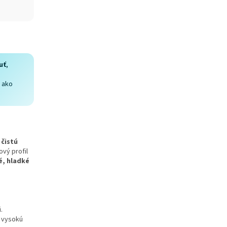
uť
,
o ako
 čistú
vý profil
é, hladké
.
a vysokú