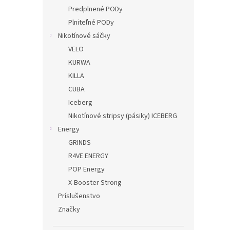
Predplnené PODy
Plniteľné PODy
Nikotínové sáčky
VELO
KURWA
KILLA
CUBA
Iceberg
Nikotínové stripsy (pásiky) ICEBERG
Energy
GRINDS
R4VE ENERGY
POP Energy
X-Booster Strong
Príslušenstvo
Značky