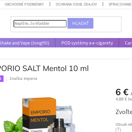
OBCHODNÉ PODMIENKY
OCHRANA OSOB. ÚDAJOV
SPRACOVANIE
HĽADAŤ
Shake and Vape (longfill)
POD systémy a e-cigarety
Car
ORIO SALT Mentol 10 ml
Značka:
Imperia
A
6 €
4,88 € 
Jednotk
Zvoľte
cena:
Obsah ni
?