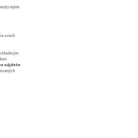
medzi inými
ia svieži
chladivým
ždom
pe nájdete
movaných