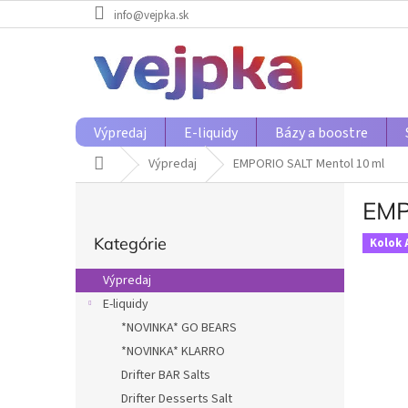
Prejsť
info@vejpka.sk
na
obsah
Výpredaj
E-liquidy
Bázy a boostre
Domov
Výpredaj
EMPORIO SALT Mentol 10 ml
B
EMP
o
Preskočiť
č
Kategórie
kategórie
Kolok 
n
ý
Výpredaj
p
E-liquidy
a
*NOVINKA* GO BEARS
n
e
*NOVINKA* KLARRO
l
Drifter BAR Salts
Drifter Desserts Salt