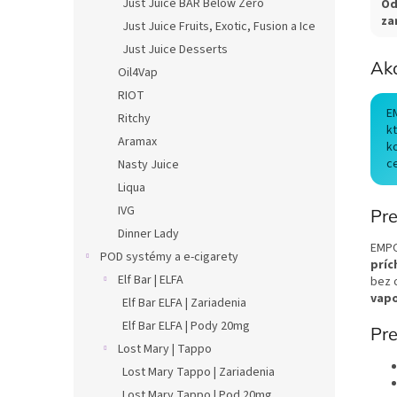
Just Juice BAR Below Zero
Od
za
Just Juice Fruits, Exotic, Fusion a Ice
Just Juice Desserts
Ak
Oil4Vap
RIOT
E
Ritchy
k
Aramax
k
c
Nasty Juice
Liqua
IVG
Pre
Dinner Lady
EMPO
POD systémy a e-cigarety
príc
Elf Bar | ELFA
bez 
vap
Elf Bar ELFA | Zariadenia
Elf Bar ELFA | Pody 20mg
Pre
Lost Mary | Tappo
Lost Mary Tappo | Zariadenia
Lost Mary Tappo | Pod 20mg