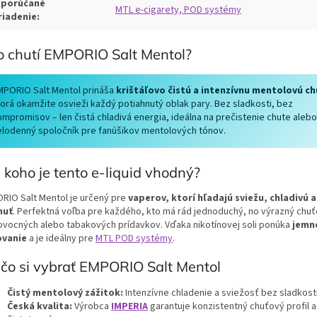
porúčané
MTL e-cigarety, POD systémy
riadenie:
o chutí EMPORIO Salt Mentol?
MPORIO Salt Mentol prináša
krištáľovo čistú a intenzívnu mentolovú ch
torá okamžite osvieži každý potiahnutý oblak pary. Bez sladkosti, bez
ompromisov – len čistá chladivá energia, ideálna na prečistenie chute aleb
elodenný spoločník pre fanúšikov mentolových tónov.
 koho je tento e-liquid vhodný?
RIO Salt Mentol je určený pre
vaperov, ktorí hľadajú sviežu, chladivú a
huť
. Perfektná voľba pre každého, kto má rád jednoduchý, no výrazný chuťo
ovocných alebo tabakových prídavkov. Vďaka nikotínovej soli ponúka
jemn
ovanie
a je ideálny pre
MTL POD systémy
.
čo si vybrať EMPORIO Salt Mentol
Čistý mentolový zážitok:
Intenzívne chladenie a sviežosť bez sladkosti
Česká kvalita:
Výrobca
IMPERIA
garantuje konzistentný chuťový profil 