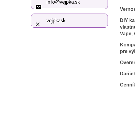
info
@
vejpka.sk
t
Verno
i
e
vejpkask
DIY ka
vlastn
Vape, 
Kompat
pre vý
Overen
Darče
Cenní