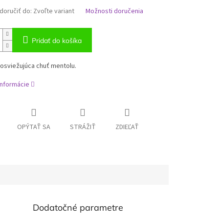
oručiť do:
Zvoľte variant
Možnosti doručenia
Pridať do košíka
osviežujúca chuť mentolu.
informácie
OPÝTAŤ SA
STRÁŽIŤ
ZDIEĽAŤ
Dodatočné parametre