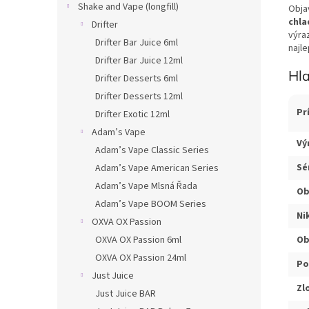
Shake and Vape (longfill)
Obja
chla
Drifter
výra
Drifter Bar Juice 6ml
najl
Drifter Bar Juice 12ml
Hl
Drifter Desserts 6ml
Drifter Desserts 12ml
Pr
Drifter Exotic 12ml
Adam’s Vape
Vý
Adam’s Vape Classic Series
Sé
Adam’s Vape American Series
Adam’s Vape Mlsná Řada
Ob
Adam’s Vape BOOM Series
Ni
OXVA OX Passion
OXVA OX Passion 6ml
Ob
OXVA OX Passion 24ml
Po
Just Juice
Zl
Just Juice BAR