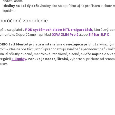
čistotu aróm.
Ideálny na každý deň:
Vhodný ako sólo príchuť aj na prečistenie chute 
liquidmi.
porúčané zariadenie
pšie sa uplatní v
POD systémoch alebo MTL e-cigaretách
, ktoré zvýrazn
t mentolu. Odporúčame napríklad
OXVA XLIM Pro 2
alebo
Elf Bar ELF X
.
RIO Salt Mentol
je
čistá a intenzívne osviežujúca príchuť
s výrazným 
tom – ideálna pre tých, ktorí uprednostňujú sviežosť a jednoduchosť v ka
hnutí.
Všetky ovocné, mentolové, tabakové, sladké, svieže
náplne do va
tegórii
E-liquidy
. Ponuka je naozaj široká
, vyberte si príchute od reno
bcov.