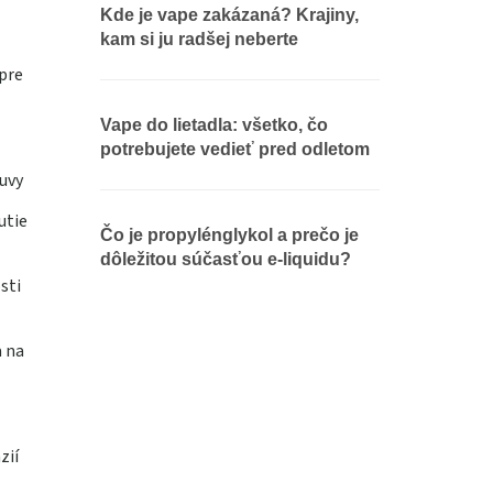
Kde je vape zakázaná? Krajiny,
kam si ju radšej neberte
pre
Vape do lietadla: všetko, čo
potrebujete vedieť pred odletom
uvy
utie
Čo je propylénglykol a prečo je
dôležitou súčasťou e-liquidu?
sti
a na
zií