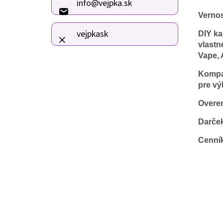
info
@
vejpka.sk
t
Verno
i
e
vejpkask
DIY ka
vlastn
Vape, 
Kompat
pre vý
Overen
Darče
Cenní