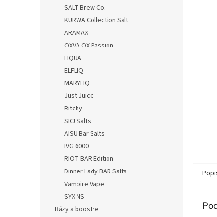
SALT Brew Co.
KURWA Collection Salt
ARAMAX
OXVA OX Passion
LIQUA
ELFLIQ
MARYLIQ
Just Juice
Ritchy
SIC! Salts
AISU Bar Salts
IVG 6000
RIOT BAR Edition
Dinner Lady BAR Salts
Popi
Vampire Vape
SYX NS
Pod
Bázy a boostre