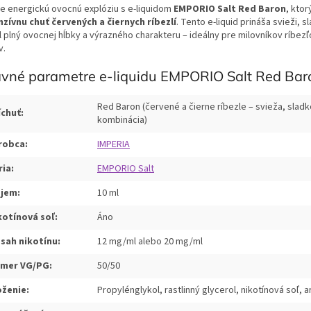
te energickú ovocnú explóziu s e-liquidom
EMPORIO Salt Red Baron
, ktor
nzívnu chuť červených a čiernych ríbezlí
. Tento e-liquid prináša svieži, s
il plný ovocnej hĺbky a výrazného charakteru – ideálny pre milovníkov ríbez
v.
avné parametre e-liquidu EMPORIO Salt Red Bar
Red Baron (červené a čierne ríbezle – svieža, sladk
íchuť:
kombinácia)
robca:
IMPERIA
ria:
EMPORIO Salt
jem:
10 ml
kotínová soľ:
Áno
sah nikotínu:
12 mg/ml alebo 20 mg/ml
mer VG/PG:
50/50
oženie:
Propylénglykol, rastlinný glycerol, nikotínová soľ, 