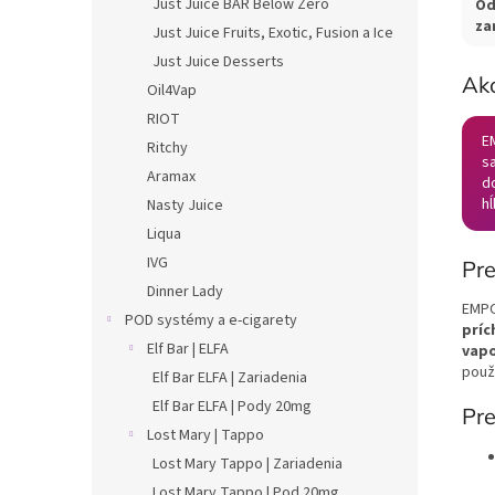
Just Juice BAR Below Zero
Od
za
Just Juice Fruits, Exotic, Fusion a Ice
Just Juice Desserts
Ak
Oil4Vap
RIOT
E
Ritchy
sa
Aramax
do
h
Nasty Juice
Liqua
IVG
Pre
Dinner Lady
EMPO
POD systémy a e-cigarety
príc
Elf Bar | ELFA
vapo
použ
Elf Bar ELFA | Zariadenia
Elf Bar ELFA | Pody 20mg
Pre
Lost Mary | Tappo
Lost Mary Tappo | Zariadenia
Lost Mary Tappo | Pod 20mg