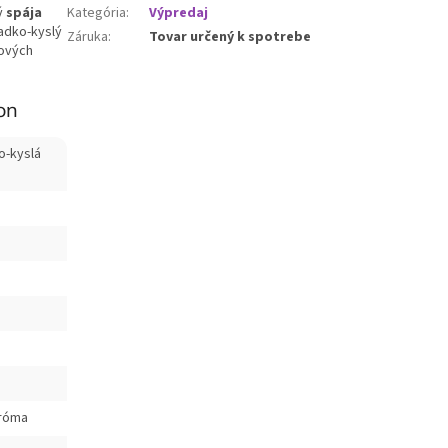
ý
spája
Kategória
:
Výpredaj
ladko-kyslý
Záruka
:
Tovar určený k spotrebe
ľových
on
o-kyslá
aróma