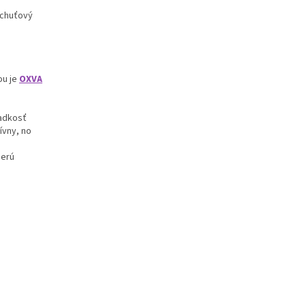
 chuťový
ou je
OXVA
ladkosť
ívny, no
berú