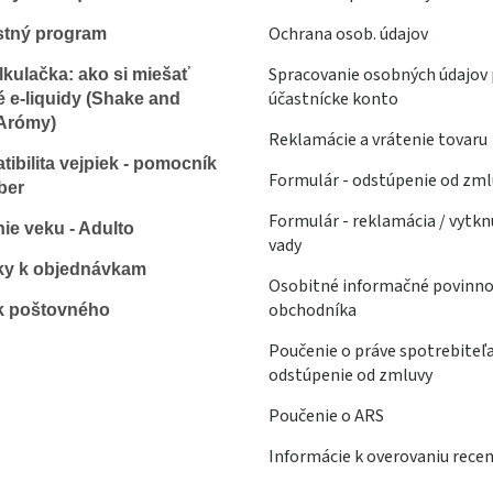
Ochrana osob. údajov
stný program
Spracovanie osobných údajov 
lkulačka: ako si miešať
účastnícke konto
é e-liquidy (Shake and
Arómy)
Reklamácie a vrátenie tovaru
ibilita vejpiek - pomocník
Formulár - odstúpenie od zml
ber
Formulár - reklamácia / vytkn
ie veku - Adulto
vady
ky k objednávkam
Osobitné informačné povinno
obchodníka
k poštovného
Poučenie o práve spotrebiteľ
odstúpenie od zmluvy
Poučenie o ARS
Informácie k overovaniu recen