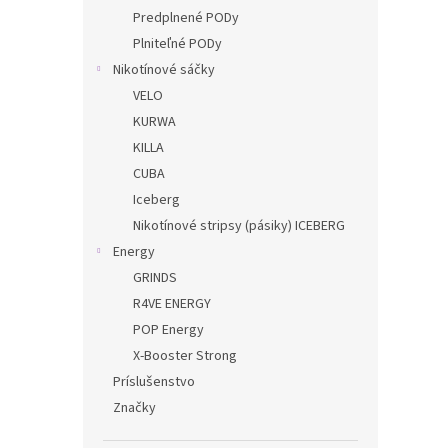
Predplnené PODy
Plniteľné PODy
Nikotínové sáčky
VELO
KURWA
KILLA
CUBA
Iceberg
Nikotínové stripsy (pásiky) ICEBERG
Energy
GRINDS
R4VE ENERGY
POP Energy
X-Booster Strong
Príslušenstvo
Značky