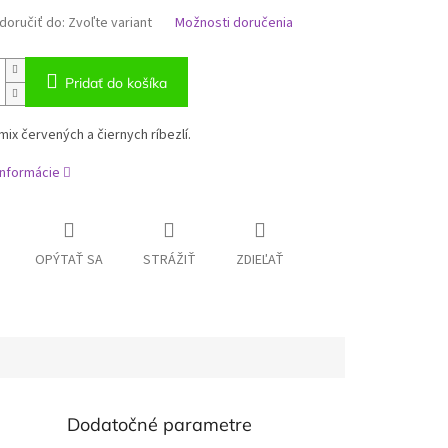
oručiť do:
Zvoľte variant
Možnosti doručenia
Pridať do košíka
mix červených a čiernych ríbezlí.
informácie
OPÝTAŤ SA
STRÁŽIŤ
ZDIEĽAŤ
Dodatočné parametre