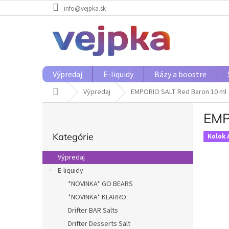
Prejsť
info@vejpka.sk
na
obsah
Výpredaj
E-liquidy
Bázy a boostre
Domov
Výpredaj
EMPORIO SALT Red Baron 10 ml
B
EMP
o
Preskočiť
č
Kategórie
kategórie
Kolok 
n
ý
Výpredaj
p
E-liquidy
a
*NOVINKA* GO BEARS
n
e
*NOVINKA* KLARRO
l
Drifter BAR Salts
Drifter Desserts Salt