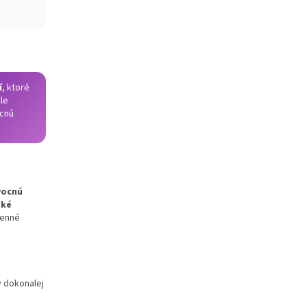
í
, ktoré
zle
ocnú
vocnú
dké
denné
v dokonalej