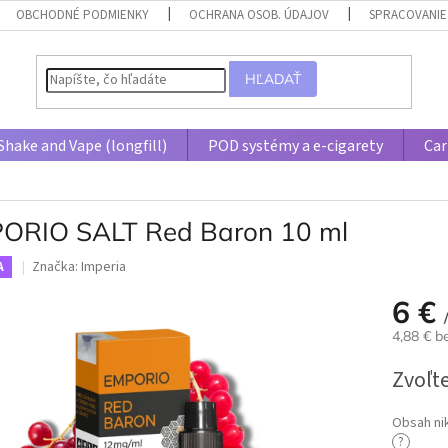
OBCHODNÉ PODMIENKY
OCHRANA OSOB. ÚDAJOV
SPRACOVANIE
HĽADAŤ
Shake and Vape (longfill)
POD systémy a e-cigarety
Car
ORIO SALT Red Baron 10 ml
Značka:
Imperia
A
6 €
4,88 € 
Jednotk
Zvoľte
cena:
Obsah ni
?