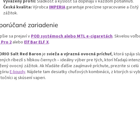
Vyvážený profil:
Sladkosť a kyslosť sa dopĺňajú v každom potiahnutí.
Česká kvalita:
Výrobca
IMPERIA
garantuje precízne spracovanie a čistý
zážitok.
porúčané zariadenie
pšie sa prejaví v
POD systémoch alebo MTL e-cigaretách
. Skvelou voľb
 Pro 2
alebo
Elf Bar ELF X
.
RIO Salt Red Baron
je
svieža a výrazná ovocná príchuť
, ktorá spája s
ných ríbezlí s hĺbkou čiernych – ideálny výber pre tých, ktorí hľadajú intenz
žený ovocný zážitok.
Ak hľadáte ďalšie zaujímavé príchute, prezrite si celú
góriu
E-liquidy
. Nájdete tam desiatky chuťových kombinácii, z ktorých si vy
točníci aj skúsení vaperi.