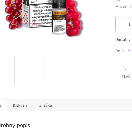
Môžeme d
Unikátny 
Detailné 
TLAČ
s
Diskusia
Značka
robný popis