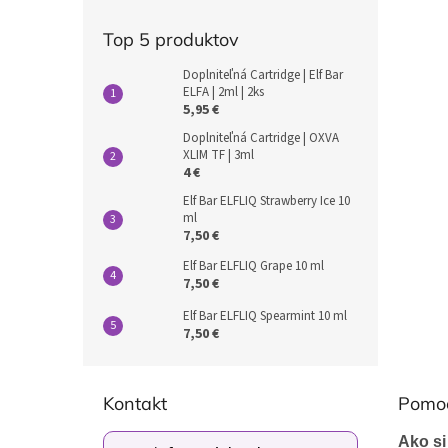
Top 5 produktov
Doplniteľná Cartridge | Elf Bar
ELFA | 2ml | 2ks
5,95 €
Doplniteľná Cartridge | OXVA
XLIM TF | 3ml
4 €
Elf Bar ELFLIQ Strawberry Ice 10
ml
7,50 €
Elf Bar ELFLIQ Grape 10 ml
7,50 €
Elf Bar ELFLIQ Spearmint 10 ml
7,50 €
Z
á
Kontakt
Pomo
p
ä
Ako si