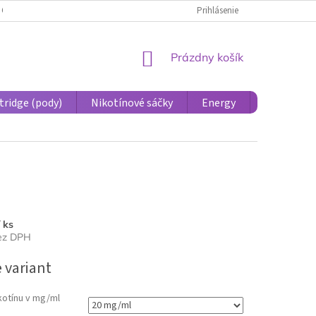
 OSOBNÝCH ÚDAJOV PRE ÚČASTNÍCKE KONTO
Prihlásenie
REKLAMÁCIE A VRÁTENIE 
NÁKUPNÝ
Prázdny košík
KOŠÍK
tridge (pody)
Nikotínové sáčky
Energy
Príslušens
/ ks
bez DPH
ová
 variant
kotínu v mg/ml