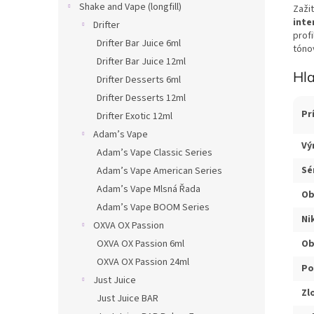
Shake and Vape (longfill)
Zaži
inte
Drifter
prof
Drifter Bar Juice 6ml
tóno
Drifter Bar Juice 12ml
Hl
Drifter Desserts 6ml
Drifter Desserts 12ml
Pr
Drifter Exotic 12ml
Adam’s Vape
Vý
Adam’s Vape Classic Series
Sé
Adam’s Vape American Series
Adam’s Vape Mlsná Řada
Ob
Adam’s Vape BOOM Series
Ni
OXVA OX Passion
OXVA OX Passion 6ml
Ob
OXVA OX Passion 24ml
Po
Just Juice
Zl
Just Juice BAR