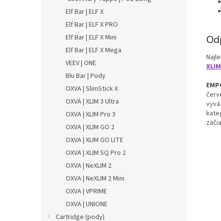
Elf Bar | ELF X
Elf Bar | ELF X PRO
Elf Bar | ELF X Mini
Od
Elf Bar | ELF X Mega
Najle
VEEV | ONE
XLIM
Blu Bar | Pody
EMPO
OXVA | SlimStick X
červe
OXVA | XLIM 3 Ultra
vyvá
kate
OXVA | XLIM Pro 3
začia
OXVA | XLIM GO 2
OXVA | XLIM GO LITE
OXVA | XLIM SQ Pro 2
OXVA | NeXLIM 2
OXVA | NeXLIM 2 Mini
OXVA | VPRIME
OXVA | UNIONE
Cartridge (pody)