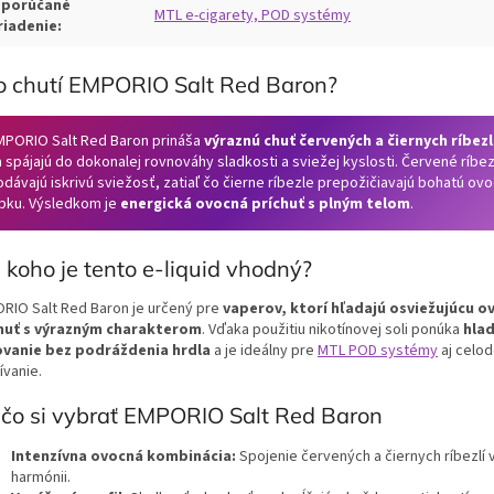
porúčané
MTL e-cigarety, POD systémy
riadenie:
o chutí EMPORIO Salt Red Baron?
MPORIO Salt Red Baron prináša
výraznú chuť červených a čiernych ríbezl
 spájajú do dokonalej rovnováhy sladkosti a sviežej kyslosti. Červené ríbe
dávajú iskrivú sviežosť, zatiaľ čo čierne ríbezle prepožičiavajú bohatú ov
ĺbku. Výsledkom je
energická ovocná príchuť s plným telom
.
 koho je tento e-liquid vhodný?
RIO Salt Red Baron je určený pre
vaperov, ktorí hľadajú osviežujúcu o
huť s výrazným charakterom
. Vďaka použitiu nikotínovej soli ponúka
hla
vanie bez podráždenia hrdla
a je ideálny pre
MTL POD systémy
aj celo
ívanie.
čo si vybrať EMPORIO Salt Red Baron
Intenzívna ovocná kombinácia:
Spojenie červených a čiernych ríbezlí 
harmónii.