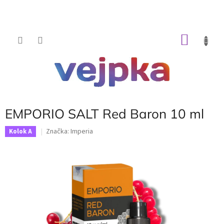
Prejsť
na
obsah
NÁKU
KOŠÍK
EMPORIO SALT Red Baron 10 ml
Značka:
Imperia
Kolok A