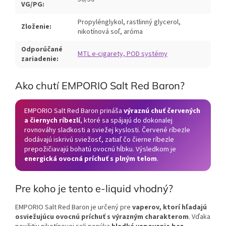
VG/PG:
Propylénglykol, rastlinný glycerol,
Zloženie:
nikotínová soľ, aróma
Odporúčané
MTL e-cigarety, POD systémy
zariadenie:
Ako chutí EMPORIO Salt Red Baron?
EMPORIO Salt Red Baron prináša
výraznú chuť červených
a čiernych ríbezlí
, ktoré sa spájajú do dokonalej
rovnováhy sladkosti a sviežej kyslosti. Červené ríbezle
dodávajú iskrivú sviežosť, zatiaľ čo čierne ríbezle
prepožičiavajú bohatú ovocnú hĺbku. Výsledkom je
energická ovocná príchuť s plným telom
.
Pre koho je tento e-liquid vhodný?
EMPORIO Salt Red Baron je určený pre
vaperov, ktorí hľadajú
osviežujúcu ovocnú príchuť s výrazným charakterom
. Vďaka