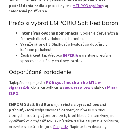
použitiu nikotínovej soli ponúka
hladké vapovanie bez
podráždenia hrdla
a je ideálny pre
MTL POD systémy
aj
celodenné používanie.
Prečo si vybrať EMPORIO Salt Red Baron
Intenzívna ovocná kombinácia:
Spojenie červených a
čiernych ríbezlí v dokonalej harmónii.
Vyvážený profil:
Sladkosť a kyslosť sa dopĺňajú v
každom potiahnutí.
Česká kvalita:
Výrobca
IMPERIA
garantuje precízne
spracovanie a čistý chuťový zážitok.
Odporúčané zariadenie
Najlepšie sa prejaví v
POD systémoch alebo MTL e-
cigaretách
. Skvelou voľbou je
OXVA XLIM Pro 2
alebo
Elf Bar
ELF X
.
EMPORIO Salt Red Baron
je
svieža a výrazná ovocná
príchuť
, ktorá spája sladkosť červených ríbezlí s hĺbkou
čiernych – ideálny výber pre tých, ktorí hľadajú intenzívny, no
vyvážený ovocný zážitok.
Ak hľadáte ďalšie zaujímavé príchute,
prezrite si celú kategóriu
E-liquidy
. Nájdete tam desiatky