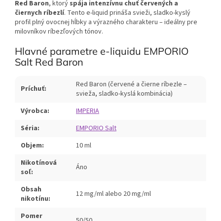
Red Baron
, ktorý
spája intenzívnu chuť červených a
čiernych ríbezlí
. Tento e-liquid prináša svieži, sladko-kyslý
profil plný ovocnej hĺbky a výrazného charakteru – ideálny pre
milovníkov ríbezľových tónov.
Hlavné parametre e-liquidu EMPORIO
Salt Red Baron
Red Baron (červené a čierne ríbezle –
Príchuť:
svieža, sladko-kyslá kombinácia)
Výrobca:
IMPERIA
Séria:
EMPORIO Salt
Objem:
10 ml
Nikotínová
Áno
soľ:
Obsah
12 mg/ml alebo 20 mg/ml
nikotínu:
Pomer
50/50