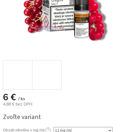
6 €
/ ks
4,88 € bez DPH
Jednotková
Zvoľte variant
cena:
Obsah nikotínu v mg/ml
?