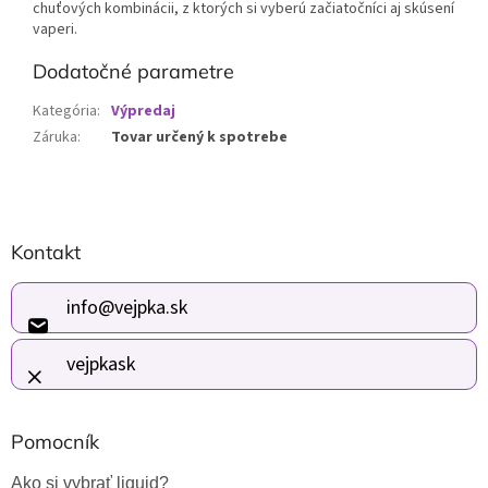
chuťových kombinácii, z ktorých si vyberú začiatočníci aj skúsení
vaperi.
Dodatočné parametre
Kategória
:
Výpredaj
Záruka
:
Tovar určený k spotrebe
Z
Kontakt
á
p
ä
info
@
vejpka.sk
t
i
vejpkask
e
Pomocník
Ako si vybrať liquid?