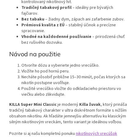
kontrolovaný nikotínový hit.
Tradičný tabakový profil
– ideálny pre bývalých
fajčiarov.
Bez tabaku
– žiadny dym, zápach ani zafarbenie zubov.
Prémiová kvalita z EÚ
– stabilný účinok a precízne
spracovanie.
Vhodné na každodenné používanie
– prirodzená chuť
bez rušivého dozvuku.
Návod na použitie
Otvoríte dózu a vyberiete jedno vrecúško.
Vložíte ho pod hornú peru.
Necháte pôsobiť približne 15–30 minút, počas ktorých sa
nikotín postupne uvoľňuje.
Použité vrecúško vložte do odkladacieho priestoru vo
viečku alebo zlikvidujte.
KILLA Super Mini Classic
je moderný
Killa žuvak
, ktorý prináša
tradičný tabakový charakter v ultra diskrétnom formáte s nižším
obsahom nikotínu. Ak hľadáte jemnejšiu alternatívu ku klasickým
silným nikotínovým vreckám, tento variant je ideálnou voľbou.
Pozrite si aj našu kompletnú ponuku
nikotínových vrecúšok