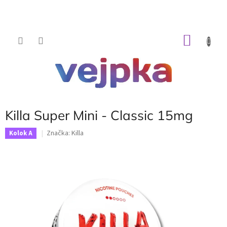
Prejsť
na
obsah
NÁKU
KOŠÍK
Killa Super Mini - Classic 15mg
Značka:
Killa
Kolok A