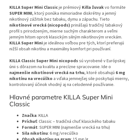
KILLA Super Mini Classic
je prémiový
Killa žuvak
vo formáte
SUPER MINI
, ktorý ponúka mimoriadne diskrétny a jemný
nikotínový zážitok bez tabaku, dymu a zápachu. Tieto
nikotínové vrecká (nicopods)
prinášajú tradičný tabakový
profil s prirodzeným, mierne suchým charakterom a veľmi
jemným hitom oproti klasickým silným nikotínovým vreckám.
KILLA Super Mini
je ideálnou voľbou pre tých, ktorí preferujú
nižší obsah nikotínu a maximálny komfort pri používaní.
KILLA Classic Super Mini nicopods
sú vyrobené v Európskej
únii s dôrazom na kvalitu a precízne spracovanie. Ide o
najmenšie nikotínové vrecká na trhu
, ktoré obsahujú
6 mg
nikotínu na vrecúško
a vďaka jemnejšej sile poskytujú mierny,
kontrolovaný účinok vhodný aj na celodenné používanie.
Hlavné parametre KILLA Super Mini
Classic
Značka
: KILLA
Príchuť
: Classic – tradičná chuť klasického tabaku
Formát
: SUPER MINI (najmenšie vrecká na trhu)
Sila nikotínu
: 6 mg/vrecúško
Obsah nikotínu na gram
: 15 mg/g