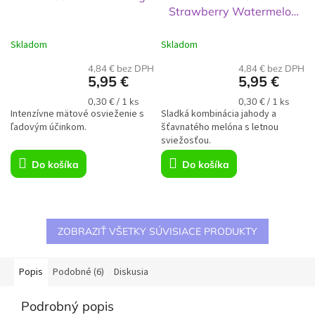
Strawberry Watermelon
16.5mg
Skladom
Skladom
4,84 € bez DPH
4,84 € bez DPH
5,95 €
5,95 €
Jednotková
Jednotková
0,30 € / 1 ks
0,30 € / 1 ks
Intenzívne mätové osvieženie s
cena:
Sladká kombinácia jahody a
cena:
ľadovým účinkom.
šťavnatého melóna s letnou
sviežosťou.
Do košíka
Do košíka
ZOBRAZIŤ VŠETKY SÚVISIACE PRODUKTY
Popis
Podobné (6)
Diskusia
Podrobný popis