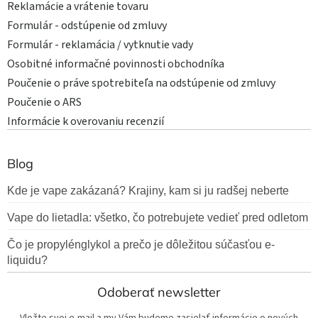
Reklamácie a vrátenie tovaru
Formulár - odstúpenie od zmluvy
Formulár - reklamácia / vytknutie vady
Osobitné informačné povinnosti obchodníka
Poučenie o práve spotrebiteľa na odstúpenie od zmluvy
Poučenie o ARS
Informácie k overovaniu recenzií
Blog
Kde je vape zakázaná? Krajiny, kam si ju radšej neberte
Vape do lietadla: všetko, čo potrebujete vedieť pred odletom
Čo je propylénglykol a prečo je dôležitou súčasťou e-
liquidu?
Odoberať newsletter
Vložte svoj e-mail a my Vám budeme zasielať informácie o nových