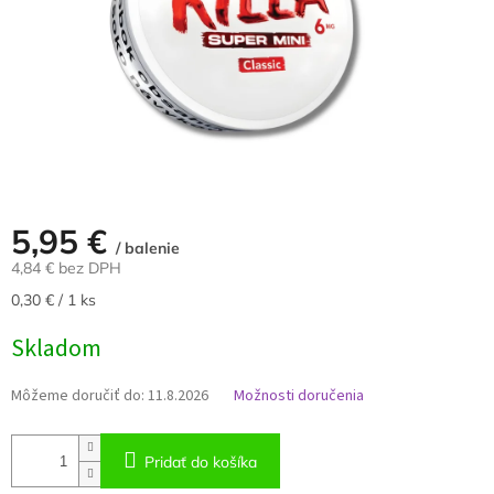
5,95 €
/ balenie
4,84 € bez DPH
Jednotková
0,30 € / 1 ks
cena:
Skladom
Môžeme doručiť do:
11.8.2026
Možnosti doručenia
Pridať do košíka