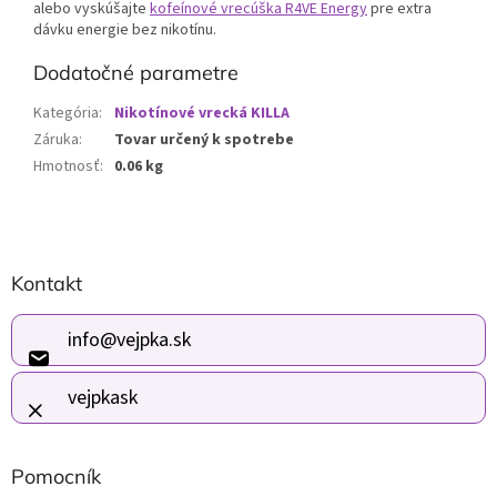
alebo vyskúšajte
kofeínové vrecúška R4VE Energy
pre extra
dávku energie bez nikotínu.
Dodatočné parametre
Kategória
:
Nikotínové vrecká KILLA
Záruka
:
Tovar určený k spotrebe
Hmotnosť
:
0.06 kg
Z
Kontakt
á
p
ä
info
@
vejpka.sk
t
i
vejpkask
e
Pomocník