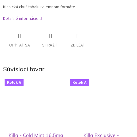
Klasická chuť tabaku v jemnom formáte.
Detailné informácie
OPÝTAŤ SA
STRÁŽIŤ
ZDIEĽAŤ
Súvisiaci tovar
Kolok A
Kolok A
Killa - Cold Mint 16.5mg
Killa Exclusive -