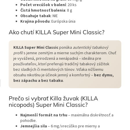
Počet vrecúšok v balení
: 20 ks
Čistá hmotnosť balenia
: 8 g
Obsahuje tabak
: NIE
Krajina pôvodu
: Európska únia
Ako chutí KILLA Super Mini Classic?
KILLA Super Mini Classic
ponúka
autentický tabakový
profil
s jemne zemitým a mierne suchým charakterom. Chuť
je vyvážená, prirodzená a nenápadná – ideálna pre
používateľov, ktorí preferujú tradičný tabakový zážitok
bez sladkých či mentolových tónov. Vďaka nižšiemu
obsahu nikotínu je účinok jemný a komfortný –
bez dymu,
bez zápachu a bez tabaku
.
Prečo si vybrať Killa žuvak (KILLA
nicopods) Super Mini Classic?
Najmenší formát na trhu
– maximálna diskrétnosť a
pohodlie.
Jemnejšia sila
– 6 mg/vrecúško pre mierny a