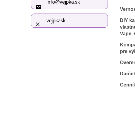
info
@
vejpka.sk
t
Verno
i
e
vejpkask
DIY ka
vlastn
Vape, 
Kompat
pre vý
Overen
Darče
Cenní