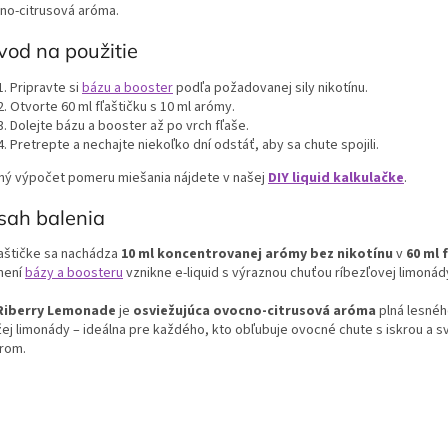
no-citrusová aróma.
od na použitie
Pripravte si
bázu a booster
podľa požadovanej sily nikotínu.
Otvorte 60 ml fľaštičku s 10 ml arómy.
Dolejte bázu a booster až po vrch fľaše.
Pretrepte a nechajte niekoľko dní odstáť, aby sa chute spojili.
ný výpočet pomeru miešania nájdete v našej
DIY liquid kalkulačke
.
sah balenia
ľaštičke sa nachádza
10 ml koncentrovanej arómy bez nikotínu
v
60 ml f
není
bázy a boosteru
vznikne e-liquid s výraznou chuťou ríbezľovej limonád
Riberry Lemonade
je
osviežujúca ovocno-citrusová aróma
plná lesnéh
žej limonády – ideálna pre každého, kto obľubuje ovocné chute s iskrou a s
rom.