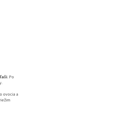
ľaši
. Po
y.
o ovocia a
viežim