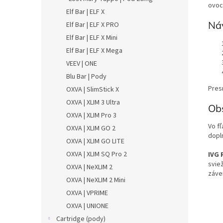
ovoc
Elf Bar | ELF X
Náv
Elf Bar | ELF X PRO
Elf Bar | ELF X Mini
Elf Bar | ELF X Mega
VEEV | ONE
Blu Bar | Pody
Pres
OXVA | SlimStick X
OXVA | XLIM 3 Ultra
Ob
OXVA | XLIM Pro 3
Vo f
OXVA | XLIM GO 2
dopl
OXVA | XLIM GO LITE
OXVA | XLIM SQ Pro 2
IVG 
svie
OXVA | NeXLIM 2
záve
OXVA | NeXLIM 2 Mini
OXVA | VPRIME
OXVA | UNIONE
Cartridge (pody)