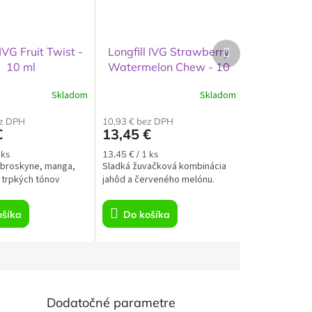
Ďalší
 IVG Fruit Twist -
Longfill IVG Strawberry
produkt
10 ml
Watermelon Chew - 10
ml
Skladom
Skladom
ez DPH
10,93 € bez DPH
€
13,45 €
á
Jednotková
 ks
13,45 € / 1 ks
 broskyne, manga,
cena:
Sladká žuvačková kombinácia
 trpkých tónov
jahôd a červeného melónu.
ošíka
Do košíka
Dodatočné parametre