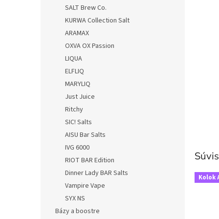
SALT Brew Co.
KURWA Collection Salt
ARAMAX
OXVA OX Passion
LIQUA
ELFLIQ
MARYLIQ
Just Juice
Ritchy
SIC! Salts
AISU Bar Salts
IVG 6000
Súvis
RIOT BAR Edition
Dinner Lady BAR Salts
Kolok 
Vampire Vape
SYX NS
Bázy a boostre