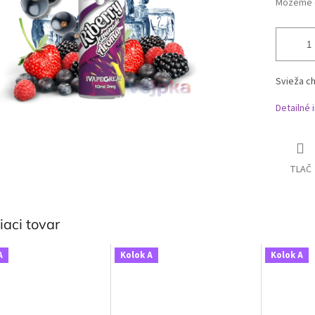
Môžeme d
Svieža ch
Detailné 
TLAČ
iaci tovar
A
Kolok A
Kolok A