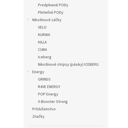
Predplnené PODy
Plniteľné PODy
Nikotínové sáčky
VELO
KURWA
KILLA
CUBA
Iceberg
Nikotínové stripsy (pásiky) ICEBERG
Energy
GRINDS
R4VE ENERGY
POP Energy
X-Booster Strong
Príslušenstvo
Značky