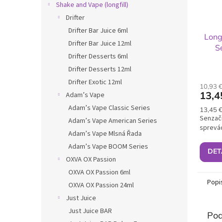
Shake and Vape (longfill)
Drifter
Drifter Bar Juice 6ml
Long
Drifter Bar Juice 12ml
S
Drifter Desserts 6ml
Drifter Desserts 12ml
Drifter Exotic 12ml
10,93 
13,4
Adam’s Vape
Adam’s Vape Classic Series
Jednot
13,45 €
cena:
Senzačn
Adam’s Vape American Series
sprevá
Adam’s Vape Mlsná Řada
Adam’s Vape BOOM Series
DET
OXVA OX Passion
OXVA OX Passion 6ml
Popi
OXVA OX Passion 24ml
Just Juice
Just Juice BAR
Pod