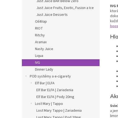
Just Juice BAR Below Zero
IVG 
Just Juice Fruits, Exotic, Fusion a Ice
ktor
Just Juice Desserts
doko
každ
Oil4Vap
boo
RIOT
Ritchy
Hl
Aramax
Nasty Juice
Liqua
IVG
Dinner Lady
POD systémy a e-cigarety
Elf Bar | ELFA
Elf Bar ELFA | Zariadenia
Ak
Elf Bar ELFA | Pody 20mg
Lost Mary | Tappo
Svie
Lost Mary Tappo | Zariadenia
a jem
limo
Lost Mary Tappo | Pod 20mg