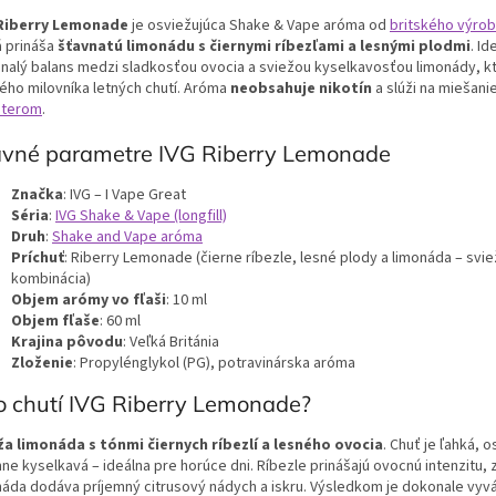
Riberry Lemonade
je osviežujúca Shake & Vape aróma od
britského výrob
á prináša
šťavnatú limonádu s čiernymi ríbezľami a lesnými plodmi
. Id
nalý balans medzi sladkosťou ovocia a sviežou kyselkavosťou limonády, k
ého milovníka letných chutí. Aróma
neobsahuje nikotín
a slúži na miešani
sterom
.
avné parametre IVG Riberry Lemonade
Značka
: IVG – I Vape Great
Séria
:
IVG Shake & Vape (longfill)
Druh
:
Shake and Vape aróma
Príchuť
: Riberry Lemonade (čierne ríbezle, lesné plody a limonáda – svi
kombinácia)
Objem arómy vo fľaši
: 10 ml
Objem fľaše
: 60 ml
Krajina pôvodu
: Veľká Británia
Zloženie
: Propylénglykol (PG), potravinárska aróma
o chutí IVG Riberry Lemonade?
ža limonáda s tónmi čiernych ríbezlí a lesného ovocia
. Chuť je ľahká, 
ne kyselkavá – ideálna pre horúce dni. Ríbezle prinášajú ovocnú intenzitu, z
náda dodáva príjemný citrusový nádych a iskru. Výsledkom je dokonale vyv