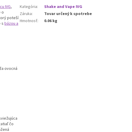
cu IVG
,
Kategória
:
Shake and Vape IVG
e o
Záruka
:
Tovar určený k spotrebe
torý poteší
Hmotnosť
:
0.06 kg
e s
bázou a
eža ovocná
osviežujúca
atiaľ čo
ážená