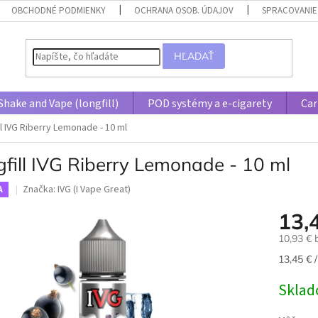
OBCHODNÉ PODMIENKY
OCHRANA OSOB. ÚDAJOV
SPRACOVANIE
HĽADAŤ
Shake and Vape (longfill)
POD systémy a e-cigarety
Car
ll IVG Riberry Lemonade - 10 ml
fill IVG Riberry Lemonade - 10 ml
Značka:
IVG (I Vape Great)
A
13,
10,93 €
Jednotk
13,45 € /
cena:
Skla