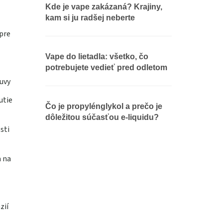
Kde je vape zakázaná? Krajiny,
kam si ju radšej neberte
pre
Vape do lietadla: všetko, čo
potrebujete vedieť pred odletom
uvy
utie
Čo je propylénglykol a prečo je
dôležitou súčasťou e-liquidu?
sti
a na
zií