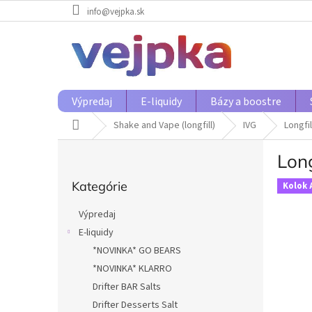
Prejsť
info@vejpka.sk
na
obsah
Výpredaj
E-liquidy
Bázy a boostre
Domov
Shake and Vape (longfill)
IVG
Longfi
B
Long
o
Preskočiť
č
Kategórie
kategórie
Kolok 
n
ý
Výpredaj
p
E-liquidy
a
*NOVINKA* GO BEARS
n
e
*NOVINKA* KLARRO
l
Drifter BAR Salts
Drifter Desserts Salt