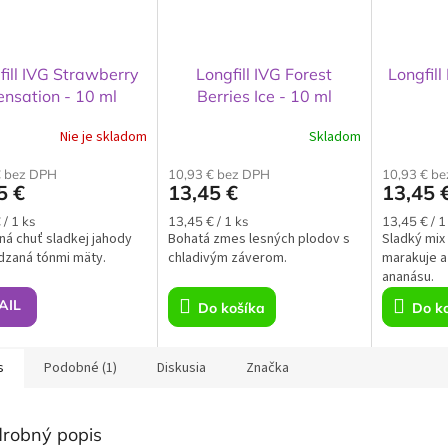
fill IVG Strawberry
Longfill IVG Forest
Longfill
ensation - 10 ml
Berries Ice - 10 ml
Nie je skladom
Skladom
€ bez DPH
10,93 € bez DPH
10,93 € b
5 €
13,45 €
13,45 
ková
Jednotková
Jednotkov
 / 1 ks
13,45 € / 1 ks
13,45 € / 1
á chuť sladkej jahody
cena:
Bohatá zmes lesných plodov s
cena:
Sladký mix
dzaná tónmi mäty.
chladivým záverom.
marakuje a
ananásu.
AIL
Do košíka
Do k
s
Podobné (1)
Diskusia
Značka
robný popis