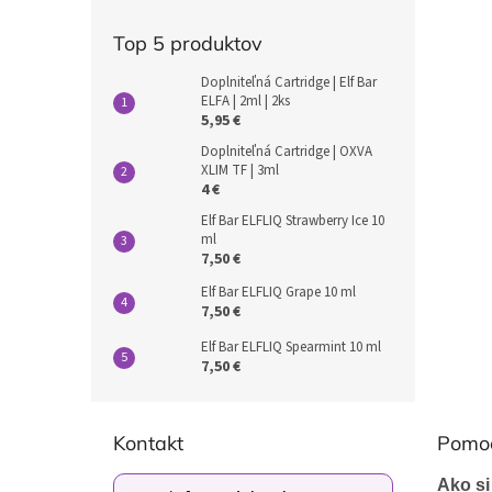
Top 5 produktov
Doplniteľná Cartridge | Elf Bar
ELFA | 2ml | 2ks
5,95 €
Doplniteľná Cartridge | OXVA
XLIM TF | 3ml
4 €
Elf Bar ELFLIQ Strawberry Ice 10
ml
7,50 €
Elf Bar ELFLIQ Grape 10 ml
7,50 €
Elf Bar ELFLIQ Spearmint 10 ml
7,50 €
Z
á
Kontakt
Pomo
p
ä
Ako si