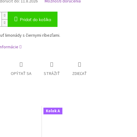
oručiť do:
11.8.2026
Možnosti doručenia
Pridať do košíka
uť limonády s čiernymi ríbezľami.
informácie
OPÝTAŤ SA
STRÁŽIŤ
ZDIEĽAŤ
Kolok A