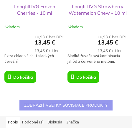
Longfill IVG Frozen
Longfill IVG Strawberry
Cherries - 10 ml
Watermelon Chew - 10 ml
Skladom
Skladom
10,93 € bez DPH
10,93 € bez DPH
13,45 €
13,45 €
Jednotková
Jednotková
13,45 € / 1 ks
13,45 € / 1 ks
Extra chladivá chuť sladkých
cena:
Sladká žuvačková kombinácia
cena:
čerešní.
jahôd a červeného melónu.
Do košíka
Do košíka
ZOBRAZIŤ VŠETKY SÚVISIACE PRODUKTY
Popis
Podobné (1)
Diskusia
Značka