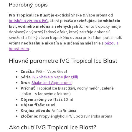
Podrobný popis
IVG Tropical Ice Blast
je exotická Shake & Vape aróma od
britského výrobcu IVG
, ktorá prináša
osviežujúcu kombináciu
kivi, vodného melóna a zelených jabĺk
. Tento tropický mix je
doplnený o výrazný ľadový efekt, ktorý zaisťuje dokonalú
sviežosť a ľahký závan tropického ovocia pri každom potiahnutí.
Aróma
neobsahuje nikotín
a je určená na miešanie s
bázou a
boosterom
.
Hlavné parametre IVG Tropical Ice Blast
Značka
: IVG – I Vape Great
Séria
:
IVG Shake & Vape (longfill)
Druh
:
Shake and Vape aróma
Príchuť
: Tropical Ice Blast (kivi, vodný melón, zelené
jablko – s ľadovým efektom)
Objem arómy vo fľaši
: 10 ml
Objem fľaše
: 60 ml
Krajina pôvodu
: Veľká Británia
Zloženie
: Propylénglykol (PG), potravinárska aróma
Ako chutí IVG Tropical Ice Blast?