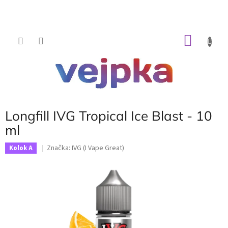
Prejsť
na
obsah
NÁKU
KOŠÍK
Longfill IVG Tropical Ice Blast - 10
ml
Značka:
IVG (I Vape Great)
Kolok A