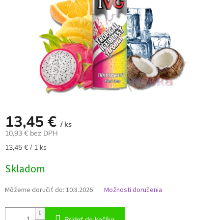
13,45 €
/ ks
10,93 € bez DPH
Jednotková
13,45 € / 1 ks
cena:
Skladom
Môžeme doručiť do:
10.8.2026
Možnosti doručenia
Pridať do košíka