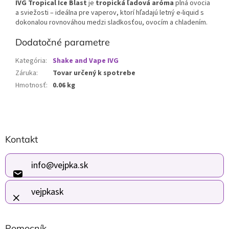
IVG Tropical Ice Blast
je
tropická ľadová aróma
plná ovocia
a sviežosti – ideálna pre vaperov, ktorí hľadajú letný e-liquid s
dokonalou rovnováhou medzi sladkosťou, ovocím a chladením.
Dodatočné parametre
Kategória
:
Shake and Vape IVG
Záruka
:
Tovar určený k spotrebe
Hmotnosť
:
0.06 kg
Z
Kontakt
á
p
ä
info
@
vejpka.sk
t
i
vejpkask
e
Pomocník