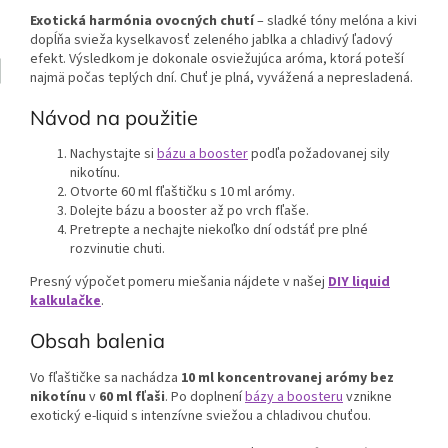
Exotická harmónia ovocných chutí
– sladké tóny melóna a kivi
dopĺňa svieža kyselkavosť zeleného jablka a chladivý ľadový
efekt. Výsledkom je dokonale osviežujúca aróma, ktorá poteší
najmä počas teplých dní. Chuť je plná, vyvážená a nepresladená.
Návod na použitie
Nachystajte si
bázu a booster
podľa požadovanej sily
nikotínu.
Otvorte 60 ml fľaštičku s 10 ml arómy.
Dolejte bázu a booster až po vrch fľaše.
Pretrepte a nechajte niekoľko dní odstáť pre plné
rozvinutie chuti.
Presný výpočet pomeru miešania nájdete v našej
DIY liquid
kalkulačke
.
Obsah balenia
Vo fľaštičke sa nachádza
10 ml koncentrovanej arómy bez
nikotínu
v
60 ml fľaši
. Po doplnení
bázy a boosteru
vznikne
exotický e-liquid s intenzívne sviežou a chladivou chuťou.