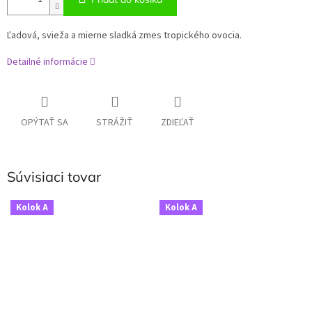
Ľadová, svieža a mierne sladká zmes tropického ovocia.
Detailné informácie
OPÝTAŤ SA
STRÁŽIŤ
ZDIEĽAŤ
Súvisiaci tovar
Kolok A
Kolok A