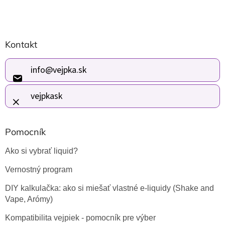
Z
Kontakt
á
p
ä
info
@
vejpka.sk
t
i
vejpkask
e
Pomocník
Ako si vybrať liquid?
Vernostný program
DIY kalkulačka: ako si miešať vlastné e-liquidy (Shake and
Vape, Arómy)
Kompatibilita vejpiek - pomocník pre výber