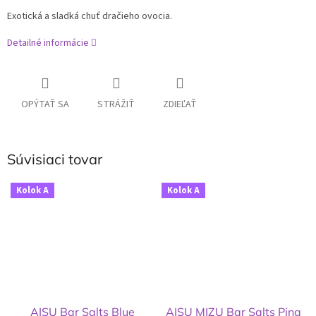
Exotická a sladká chuť dračieho ovocia.
Detailné informácie
OPÝTAŤ SA
STRÁŽIŤ
ZDIEĽAŤ
Súvisiaci tovar
Kolok A
Kolok A
AISU Bar Salts Blue
AISU MIZU Bar Salts Pina