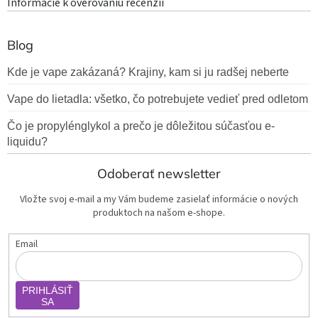
Informácie k overovaniu recenzií
Blog
Kde je vape zakázaná? Krajiny, kam si ju radšej neberte
Vape do lietadla: všetko, čo potrebujete vedieť pred odletom
Čo je propylénglykol a prečo je dôležitou súčasťou e-
liquidu?
Odoberať newsletter
Vložte svoj e-mail a my Vám budeme zasielať informácie o nových
produktoch na našom e-shope.
Email
PRIHLÁSIŤ
SA