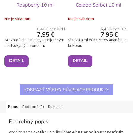
Raspberry 10 ml
Colada Sorbet 10 ml
Nie je skladom
Nie je skladom
6,46 € bez DPH
6,46 € bez DPH
7,95 €
7,95 €
Šťavnatá chuť maliny s prijemným
Sladká a mliečna zmes ananásu a
sladkokyslým koncom.
kokosu.
DETAIL
DETAIL
ZOBRAZIŤ VŠETKY SÚVISIACE PRODUKTY
Popis
Podobné (3)
Diskusia
Podrobný popis
Vydajte sa za exotikou s e-liquidom
Aisu Bar Salts Dragonfruit