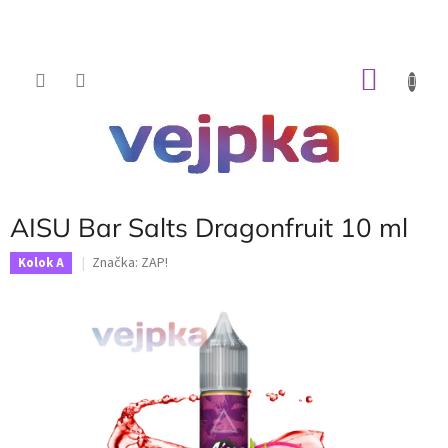
Prejsť
na
obsah
NÁKU
KOŠÍK
AISU Bar Salts Dragonfruit 10 ml
Značka:
ZAP!
Kolok A