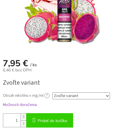
7,95 €
/ ks
6,46 € bez DPH
Jednotková
Zvoľte variant
cena:
Obsah nikotínu v mg/ml
?
Možnosti doručenia
Pridať do košíka