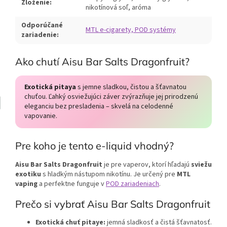
Zloženie:
nikotínová soľ, aróma
Odporúčané
MTL e-cigarety, POD systémy
zariadenie:
Ako chutí Aisu Bar Salts Dragonfruit?
Exotická pitaya
s jemne sladkou, čistou a šťavnatou
chuťou. Ľahký osviežujúci záver zvýrazňuje jej prirodzenú
eleganciu bez presladenia – skvelá na celodenné
vapovanie.
Pre koho je tento e-liquid vhodný?
Aisu Bar Salts Dragonfruit
je pre vaperov, ktorí hľadajú
sviežu
exotiku
s hladkým nástupom nikotínu. Je určený pre
MTL
vaping
a perfektne funguje v
POD zariadeniach
.
Prečo si vybrať Aisu Bar Salts Dragonfruit
Exotická chuť pitaye:
jemná sladkosť a čistá šťavnatosť.