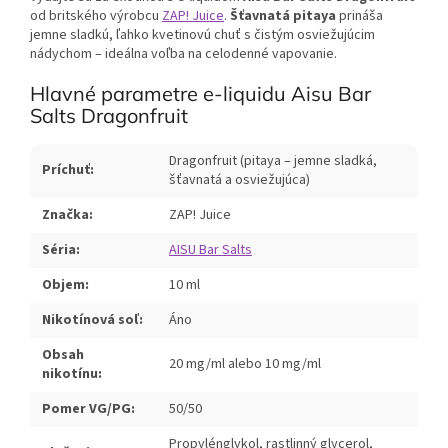
od britského výrobcu
ZAP! Juice
.
Šťavnatá pitaya
prináša
jemne sladkú, ľahko kvetinovú chuť s čistým osviežujúcim
nádychom – ideálna voľba na celodenné vapovanie.
Hlavné parametre e-liquidu Aisu Bar
Salts Dragonfruit
Dragonfruit (pitaya – jemne sladká,
Príchuť:
šťavnatá a osviežujúca)
Značka:
ZAP! Juice
Séria:
AISU Bar Salts
Objem:
10 ml
Nikotínová soľ:
Áno
Obsah
20 mg/ml alebo 10 mg/ml
nikotínu:
Pomer VG/PG:
50/50
Propylénglykol, rastlinný glycerol,