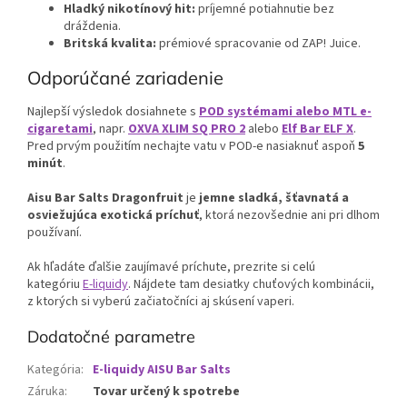
Hladký nikotínový hit:
príjemné potiahnutie bez
dráždenia.
Britská kvalita:
prémiové spracovanie od ZAP! Juice.
Odporúčané zariadenie
Najlepší výsledok dosiahnete s
POD systémami alebo MTL e-
cigaretami
, napr.
OXVA XLIM SQ PRO 2
alebo
Elf Bar ELF X
.
Pred prvým použitím nechajte vatu v POD-e nasiaknuť aspoň
5
minút
.
Aisu Bar Salts Dragonfruit
je
jemne sladká, šťavnatá a
osviežujúca exotická príchuť
, ktorá nezovšednie ani pri dlhom
používaní.
Ak hľadáte ďalšie zaujímavé príchute, prezrite si celú
kategóriu
E-liquidy
. Nájdete tam desiatky chuťových kombinácii,
z ktorých si vyberú začiatočníci aj skúsení vaperi.
Dodatočné parametre
Kategória
:
E-liquidy AISU Bar Salts
Záruka
:
Tovar určený k spotrebe