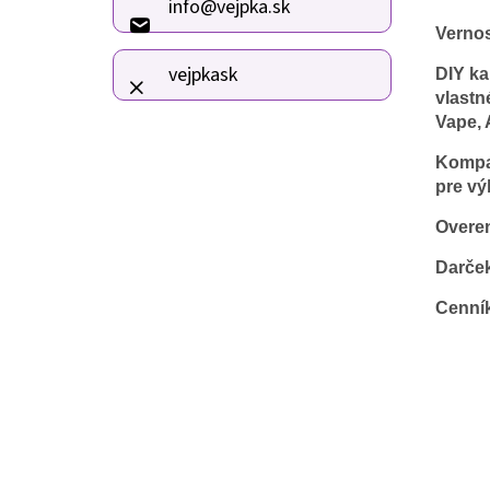
info
@
vejpka.sk
t
Verno
i
e
vejpkask
DIY ka
vlastn
Vape, 
Kompat
pre vý
Overen
Darče
Cenní