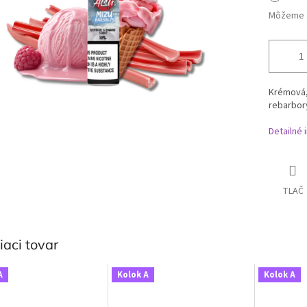
Môžeme d
Krémová,
rebarbor
Detailné 
TLAČ
iaci tovar
A
Kolok A
Kolok A