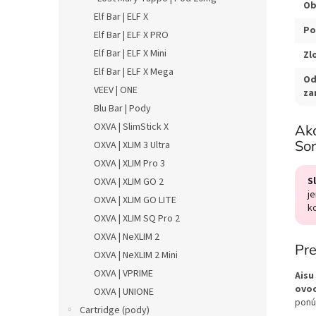
Ob
Elf Bar | ELF X
Po
Elf Bar | ELF X PRO
Elf Bar | ELF X Mini
Zl
Elf Bar | ELF X Mega
Od
VEEV | ONE
za
Blu Bar | Pody
OXVA | SlimStick X
Ako
Sor
OXVA | XLIM 3 Ultra
OXVA | XLIM Pro 3
S
OXVA | XLIM GO 2
j
OXVA | XLIM GO LITE
k
OXVA | XLIM SQ Pro 2
OXVA | NeXLIM 2
Pre
OXVA | NeXLIM 2 Mini
OXVA | VPRIME
Aisu
ovoc
OXVA | UNIONE
ponú
Cartridge (pody)