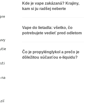
Kde je vape zakázaná? Krajiny,
kam si ju radšej neberte
pre
Vape do lietadla: všetko, čo
potrebujete vedieť pred odletom
uvy
utie
Čo je propylénglykol a prečo je
dôležitou súčasťou e-liquidu?
sti
a na
zií