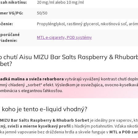
sah nikotínu:
20 mg/ml alebo 10 mg/ml
mer VG/PG:
50/50
oženie:
Propylénglykol, rastlinný glycerol, nikotínová soľ, aró
porúčané
MTL e-cigarety, POD systémy
riadenie:
 chutí Aisu MIZU Bar Salts Raspberry & Rhubar
bet?
ladká malina a svieža rebarbora
vytvárajú vyvážený kontrast chutí dopl
emný chladený „sorbet“ efekt. Výsledkom je osviežujúca, ovocno-kyselkav
ombinácia s elegantnou ľahkosťou.
 koho je tento e-liquid vhodný?
 MIZU Bar Salts Raspberry & Rhubarb Sorbet
je ideálny pre vaperov, kt
ný, svieži a mierne kyselkavý profil
s hladkým potiahnutím. Vďaka nikotín
ka jemné vapovanie bez dráždenia hrdla a skvele funguje v
MTL a POD zar