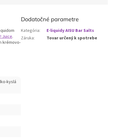
Dodatočné parametre
liquidom
Kategória
:
E-liquidy AISU Bar Salts
! Juice
.
Záruka
:
Tovar určený k spotrebe
m krémovo-
dko-kyslá