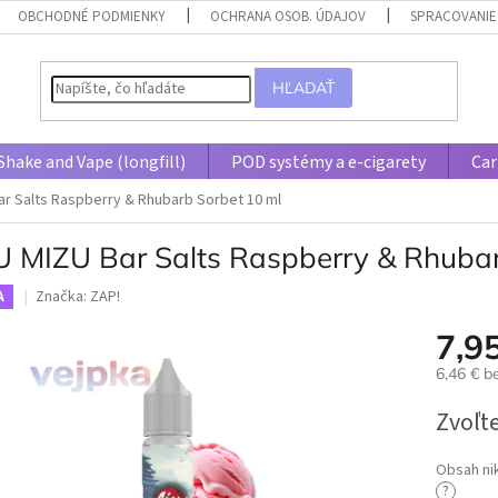
OBCHODNÉ PODMIENKY
OCHRANA OSOB. ÚDAJOV
SPRACOVANIE
HĽADAŤ
Shake and Vape (longfill)
POD systémy a e-cigarety
Car
ar Salts Raspberry & Rhubarb Sorbet 10 ml
U MIZU Bar Salts Raspberry & Rhubar
Značka:
ZAP!
A
7,9
6,46 € 
Jednotk
Zvoľte
cena:
Obsah ni
?