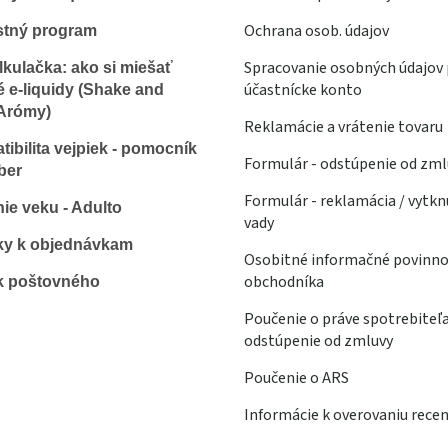
Ochrana osob. údajov
stný program
Spracovanie osobných údajov 
lkulačka: ako si miešať
účastnícke konto
é e-liquidy (Shake and
Arómy)
Reklamácie a vrátenie tovaru
ibilita vejpiek - pomocník
Formulár - odstúpenie od zml
ber
Formulár - reklamácia / vytkn
ie veku - Adulto
vady
ky k objednávkam
Osobitné informačné povinno
obchodníka
k poštovného
Poučenie o práve spotrebiteľ
odstúpenie od zmluvy
Poučenie o ARS
Informácie k overovaniu recen