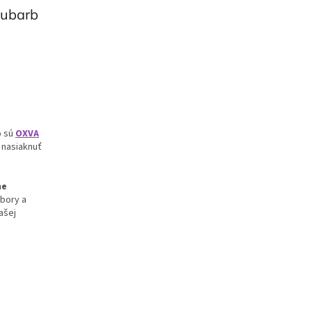
hubarb
o sú
OXVA
 nasiaknuť
ne
rbory a
ašej