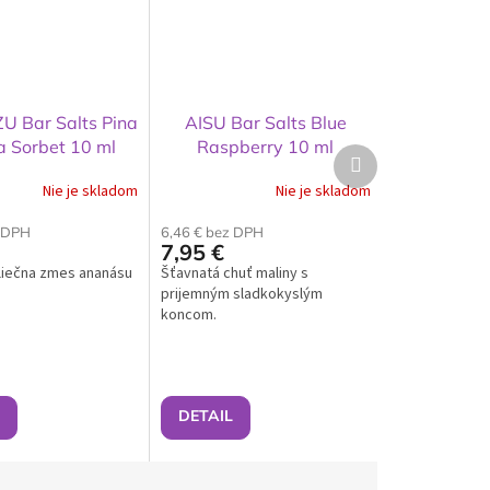
U Bar Salts Pina
AISU Bar Salts Blue
a Sorbet 10 ml
Raspberry 10 ml
Ďalší
produkt
Nie je skladom
Nie je skladom
z DPH
6,46 € bez DPH
7,95 €
liečna zmes ananásu
Šťavnatá chuť maliny s
prijemným sladkokyslým
koncom.
DETAIL