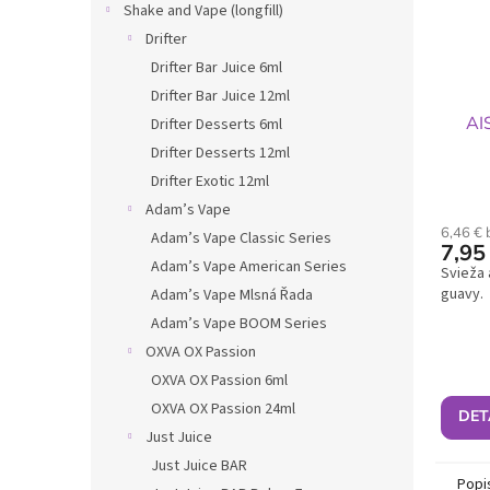
Shake and Vape (longfill)
Drifter
Drifter Bar Juice 6ml
Drifter Bar Juice 12ml
AI
Drifter Desserts 6ml
Drifter Desserts 12ml
Drifter Exotic 12ml
Adam’s Vape
6,46 €
Adam’s Vape Classic Series
7,95
Adam’s Vape American Series
Svieža 
guavy.
Adam’s Vape Mlsná Řada
Adam’s Vape BOOM Series
OXVA OX Passion
OXVA OX Passion 6ml
OXVA OX Passion 24ml
DET
Just Juice
Just Juice BAR
Popi