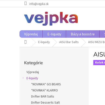
Prejsť
info@vejpka.sk
na
obsah
Výpredaj
E-liquidy
Bázy a boostre
Domov
E-liquidy
AISU Bar Salts
AISU MIZU B
B
AIS
o
Preskočiť
č
Kategórie
kategórie
Kolok 
n
ý
Výpredaj
p
E-liquidy
a
*NOVINKA* GO BEARS
n
e
*NOVINKA* KLARRO
l
Drifter BAR Salts
Drifter Desserts Salt