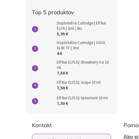
Top 5 produktov
Doplniteľná Cartridge | Elf Bar
ELFA | 2ml | 2ks
5,95 €
Doplniteľná Cartridge | OXVA
XLIM TF | 3ml
4 €
Elf Bar ELFLIQ Strawberry Ice 10
ml
7,50 €
Elf Bar ELFLIQ Grape 10 ml
7,50 €
Elf Bar ELFLIQ Spearmint 10 ml
7,50 €
Z
á
Kontakt
Pomo
p
ä
Ako si