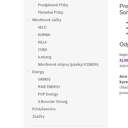
Predplnené PODy
Pre
Sor
Plniteľné PODy
Nikotínové sáčky
VELO
KURWA
KILLA
Od
CUBA
Najl
Iceberg
XLIM
Nikotínové stripsy (pásiky) ICEBERG
asp
Energy
Aisu
GRINDS
kyse
R4VE ENERGY
chla
ponu
POP Energy
X-Booster Strong
Príslušenstvo
Značky