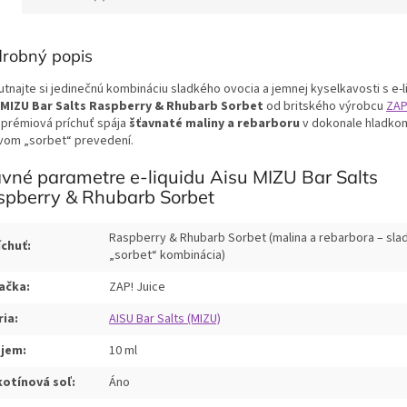
robný popis
utnajte si jedinečnú kombináciu sladkého ovocia a jemnej kyselkavosti s e-
 MIZU Bar Salts Raspberry & Rhubarb Sorbet
od britského výrobcu
ZAP
 prémiová príchuť spája
šťavnaté maliny a rebarboru
v dokonale hladko
vom „sorbet“ prevedení.
vné parametre e-liquidu Aisu MIZU Bar Salts
spberry & Rhubarb Sorbet
Raspberry & Rhubarb Sorbet (malina a rebarbora – sla
íchuť:
„sorbet“ kombinácia)
ačka:
ZAP! Juice
ria:
AISU Bar Salts (MIZU)
jem:
10 ml
kotínová soľ:
Áno