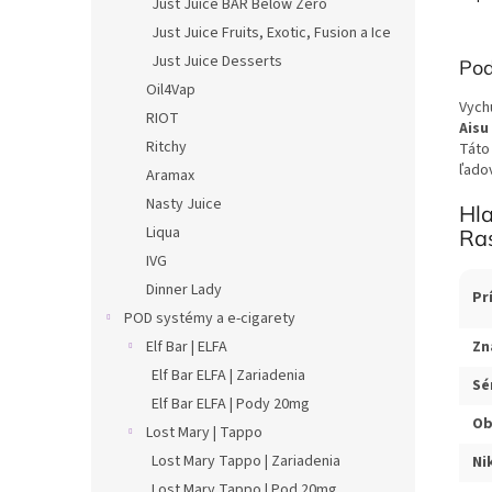
Just Juice BAR Below Zero
Just Juice Fruits, Exotic, Fusion a Ice
Just Juice Desserts
Pod
Oil4Vap
Vych
RIOT
Aisu
Ritchy
Táto
ľado
Aramax
Nasty Juice
Hla
Liqua
Ra
IVG
Dinner Lady
Pr
POD systémy a e-cigarety
Zn
Elf Bar | ELFA
Elf Bar ELFA | Zariadenia
Sé
Elf Bar ELFA | Pody 20mg
Ob
Lost Mary | Tappo
Lost Mary Tappo | Zariadenia
Ni
Lost Mary Tappo | Pod 20mg