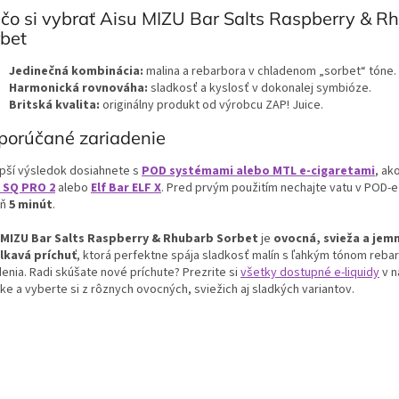
čo si vybrať Aisu MIZU Bar Salts Raspberry & R
bet
Jedinečná kombinácia:
malina a rebarbora v chladenom „sorbet“ tóne.
Harmonická rovnováha:
sladkosť a kyslosť v dokonalej symbióze.
Britská kvalita:
originálny produkt od výrobcu ZAP! Juice.
porúčané zariadenie
epší výsledok dosiahnete s
POD systémami alebo MTL e-cigaretami
, ak
 SQ PRO 2
alebo
Elf Bar ELF X
. Pred prvým použitím nechajte vatu v POD-e
oň
5 minút
.
 MIZU Bar Salts Raspberry & Rhubarb Sorbet
je
ovocná, svieža a jem
lkavá príchuť
, ktorá perfektne spája sladkosť malín s ľahkým tónom reba
denia.
Radi skúšate nové príchute? Prezrite si
všetky dostupné e-liquidy
v n
ke a vyberte si z rôznych ovocných, sviežich aj sladkých variantov.