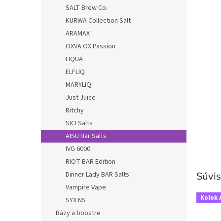
SALT Brew Co.
KURWA Collection Salt
ARAMAX
OXVA OX Passion
LIQUA
ELFLIQ
MARYLIQ
Just Juice
Ritchy
SIC! Salts
AISU Bar Salts
IVG 6000
RIOT BAR Edition
Dinner Lady BAR Salts
Súvis
Vampire Vape
Kolok 
SYX NS
Bázy a boostre