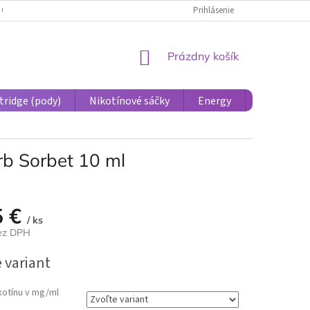
 OSOBNÝCH ÚDAJOV PRE ÚČASTNÍCKE KONTO
Prihlásenie
REKLAMÁCIE A VRÁTENIE 
NÁKUPNÝ
Prázdny košík
KOŠÍK
tridge (pody)
Nikotínové sáčky
Energy
Príslušens
b Sorbet 10 ml
5 €
/ ks
bez DPH
ová
 variant
kotínu v mg/ml