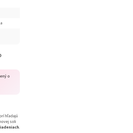
ma
b
nený o
á
orí hľadajú
ovej soli
iadeniach
.