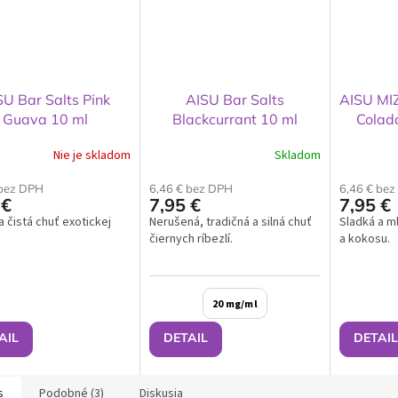
SU Bar Salts Pink
AISU Bar Salts
AISU MIZ
Guava 10 ml
Blackcurrant 10 ml
Colad
Nie je skladom
Skladom
 bez DPH
6,46 € bez DPH
6,46 € be
 €
7,95 €
7,95 €
a čistá chuť exotickej
Nerušená, tradičná a silná chuť
Sladká a m
čiernych ríbezlí.
a kokosu.
20 mg/ml
AIL
DETAIL
DETAIL
s
Podobné (3)
Diskusia