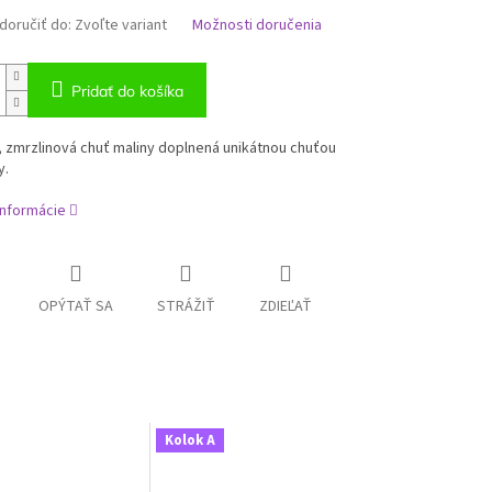
oručiť do:
Zvoľte variant
Možnosti doručenia
Pridať do košíka
 zmrzlinová chuť maliny doplnená unikátnou chuťou
y.
informácie
OPÝTAŤ SA
STRÁŽIŤ
ZDIEĽAŤ
Kolok A