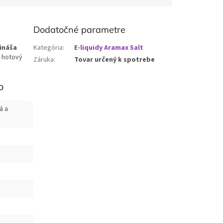
Dodatočné parametre
ináša
Kategória
:
E-liquidy Aramax Salt
h hotový
Záruka
:
Tovar určený k spotrebe
o
á a