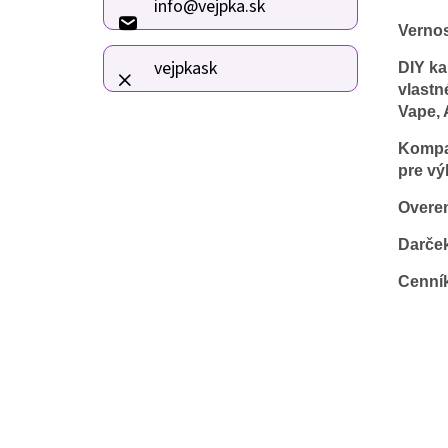
info
@
vejpka.sk
t
Verno
i
e
vejpkask
DIY ka
vlastn
Vape, 
Kompat
pre vý
Overen
Darče
Cenní