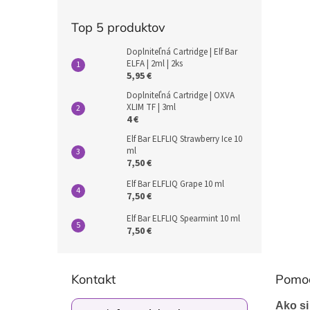
Top 5 produktov
Doplniteľná Cartridge | Elf Bar
ELFA | 2ml | 2ks
5,95 €
Doplniteľná Cartridge | OXVA
XLIM TF | 3ml
4 €
Elf Bar ELFLIQ Strawberry Ice 10
ml
7,50 €
Elf Bar ELFLIQ Grape 10 ml
7,50 €
Elf Bar ELFLIQ Spearmint 10 ml
7,50 €
Z
á
Kontakt
Pomo
p
ä
Ako si