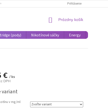
 OSOBNÝCH ÚDAJOV PRE ÚČASTNÍCKE KONTO
Prihlásenie
REKLAMÁCIE A VRÁTENIE 
NÁKUPNÝ
Prázdny košík
KOŠÍK
tridge (pody)
Nikotínové sáčky
Energy
Príslušens
5 €
/ ks
bez DPH
ová
 variant
kotínu v mg/ml