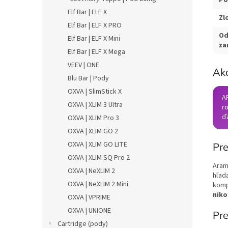
Elf Bar | ELF X
Zl
Elf Bar | ELF X PRO
Od
Elf Bar | ELF X Mini
za
Elf Bar | ELF X Mega
VEEV | ONE
Ako
Blu Bar | Pody
OXVA | SlimStick X
A
OXVA | XLIM 3 Ultra
ro
ďa
OXVA | XLIM Pro 3
OXVA | XLIM GO 2
OXVA | XLIM GO LITE
Pre
OXVA | XLIM SQ Pro 2
Aram
OXVA | NeXLIM 2
hľada
OXVA | NeXLIM 2 Mini
komp
niko
OXVA | VPRIME
OXVA | UNIONE
Pre
Cartridge (pody)