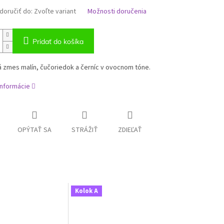
oručiť do:
Zvoľte variant
Možnosti doručenia
Pridať do košíka
 zmes malín, čučoriedok a černíc v ovocnom tóne.
informácie
OPÝTAŤ SA
STRÁŽIŤ
ZDIEĽAŤ
Kolok A