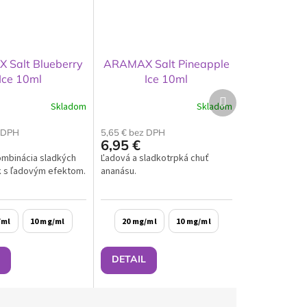
Salt Blueberry
ARAMAX Salt Pineapple
Ice 10ml
Ice 10ml
Ďalší
Skladom
Skladom
produkt
z DPH
5,65 € bez DPH
6,95 €
ombinácia sladkých
Ľadová a sladkotrpká chuť
 s ľadovým efektom.
ananásu.
/ml
10 mg/ml
20 mg/ml
10 mg/ml
DETAIL