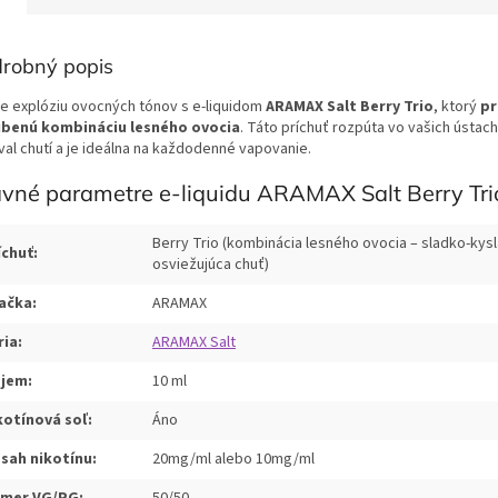
robný popis
te explóziu ovocných tónov s e-liquidom
ARAMAX Salt Berry Trio
, ktorý
pr
benú kombináciu lesného ovocia
. Táto príchuť rozpúta vo vašich ústac
val chutí a je ideálna na každodenné vapovanie.
vné parametre e-liquidu ARAMAX Salt Berry Tri
Berry Trio (kombinácia lesného ovocia – sladko-kysl
íchuť:
osviežujúca chuť)
ačka:
ARAMAX
ria:
ARAMAX Salt
jem:
10 ml
kotínová soľ:
Áno
sah nikotínu:
20mg/ml alebo 10mg/ml
mer VG/PG:
50/50