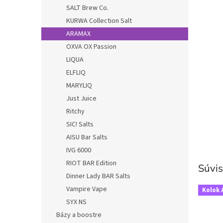
SALT Brew Co.
KURWA Collection Salt
ARAMAX
OXVA OX Passion
LIQUA
ELFLIQ
MARYLIQ
Just Juice
Ritchy
SIC! Salts
AISU Bar Salts
IVG 6000
RIOT BAR Edition
Súvis
Dinner Lady BAR Salts
Vampire Vape
Kolok 
SYX NS
Bázy a boostre