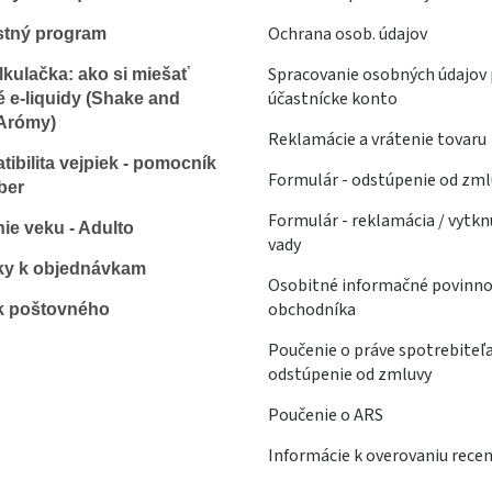
Ochrana osob. údajov
stný program
Spracovanie osobných údajov 
lkulačka: ako si miešať
účastnícke konto
é e-liquidy (Shake and
Arómy)
Reklamácie a vrátenie tovaru
ibilita vejpiek - pomocník
Formulár - odstúpenie od zml
ber
Formulár - reklamácia / vytkn
ie veku - Adulto
vady
ky k objednávkam
Osobitné informačné povinno
obchodníka
k poštovného
Poučenie o práve spotrebiteľ
odstúpenie od zmluvy
Poučenie o ARS
Informácie k overovaniu recen