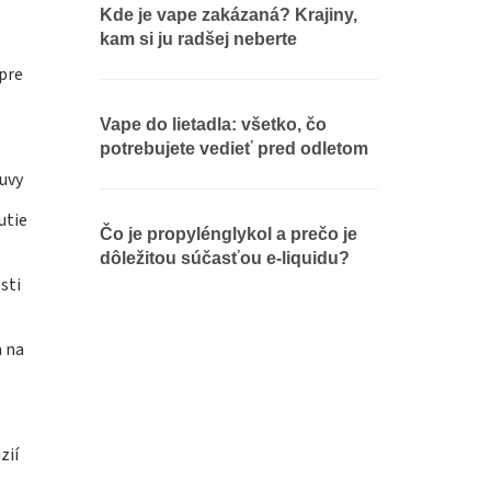
Kde je vape zakázaná? Krajiny,
kam si ju radšej neberte
pre
Vape do lietadla: všetko, čo
potrebujete vedieť pred odletom
uvy
utie
Čo je propylénglykol a prečo je
dôležitou súčasťou e-liquidu?
sti
a na
zií