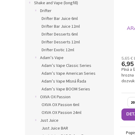
Shake and Vape (longfill)
Drifter
Drifter Bar Juice 6ml
Drifter Bar Juice 12ml
AR
Drifter Desserts 6ml
Drifter Desserts 12ml
Drifter Exotic 12ml
Adam’s Vape
5,65 €
6,95
Adam’s Vape Classic Series
Plná a 
Adam’s Vape American Series
hrozna
dozvuk
Adam’s Vape Mlsná Řada
Adam’s Vape BOOM Series
OXVA OX Passion
20
OXVA OX Passion 6ml
OXVA OX Passion 24ml
DET
Just Juice
Just Juice BAR
Popi