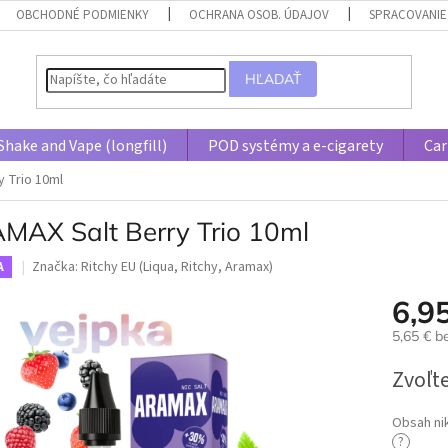
OBCHODNÉ PODMIENKY
OCHRANA OSOB. ÚDAJOV
SPRACOVANIE
HĽADAŤ
Shake and Vape (longfill)
POD systémy a e-cigarety
Car
y Trio 10ml
MAX Salt Berry Trio 10ml
Značka:
Ritchy EU (Liqua, Ritchy, Aramax)
A
6,9
5,65 € 
Jednotk
Zvoľte
cena:
Obsah ni
?