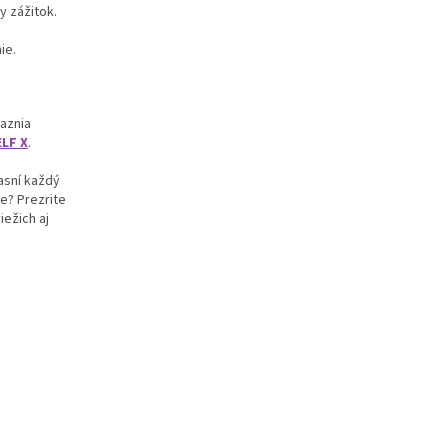
 zážitok.
ie.
raznia
ELF X
.
jasní každý
e? Prezrite
iežich aj