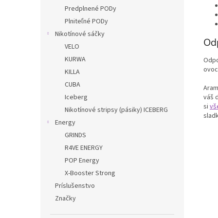
Predplnené PODy
Plniteľné PODy
Nikotínové sáčky
Od
VELO
KURWA
Odpo
ovoc
KILLA
CUBA
Arama
váš 
Iceberg
si
vš
Nikotínové stripsy (pásiky) ICEBERG
slad
Energy
GRINDS
R4VE ENERGY
POP Energy
X-Booster Strong
Príslušenstvo
Značky