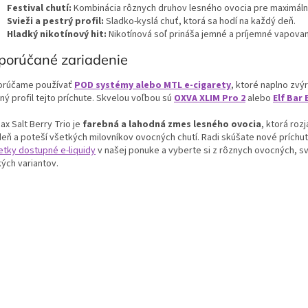
Festival chutí:
Kombinácia rôznych druhov lesného ovocia pre maximálny
Svieži a pestrý profil:
Sladko-kyslá chuť, ktorá sa hodí na každý deň.
Hladký nikotínový hit:
Nikotínová soľ prináša jemné a príjemné vapovan
porúčané zariadenie
rúčame používať
POD systémy alebo MTL e-cigarety
, ktoré naplno zvý
ný profil tejto príchute. Skvelou voľbou sú
OXVA XLIM Pro 2
alebo
Elf Bar 
x Salt Berry Trio je
farebná a lahodná zmes lesného ovocia
, ktorá roz
deň a poteší všetkých milovníkov ovocných chutí.
Radi skúšate nové príchut
etky dostupné e-liquidy
v našej ponuke a vyberte si z rôznych ovocných, sv
kých variantov.