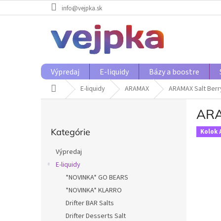
Prejsť
info@vejpka.sk
na
obsah
Výpredaj
E-liquidy
Bázy a boostre
Domov
E-liquidy
ARAMAX
ARAMAX Salt Berr
B
ARA
o
Preskočiť
č
Kategórie
kategórie
Kolok 
n
ý
Výpredaj
p
E-liquidy
a
*NOVINKA* GO BEARS
n
e
*NOVINKA* KLARRO
l
Drifter BAR Salts
Drifter Desserts Salt