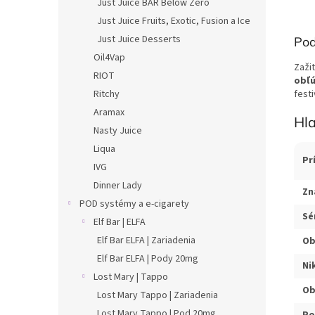
Just Juice BAR Below Zero
Just Juice Fruits, Exotic, Fusion a Ice
Just Juice Desserts
Pod
Oil4Vap
Zaži
RIOT
obľú
Ritchy
festi
Aramax
Hla
Nasty Juice
Liqua
Pr
IVG
Dinner Lady
Zn
POD systémy a e-cigarety
Sé
Elf Bar | ELFA
Elf Bar ELFA | Zariadenia
Ob
Elf Bar ELFA | Pody 20mg
Ni
Lost Mary | Tappo
Ob
Lost Mary Tappo | Zariadenia
Lost Mary Tappo | Pod 20mg
Po