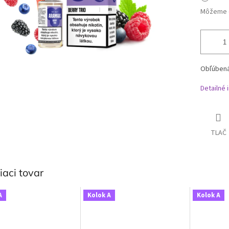
Môžeme d
Obľúbená
Detailné 
TLAČ
iaci tovar
A
Kolok A
Kolok A