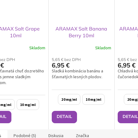
AMAX Salt Grape
ARAMAX Salt Banana
ARAMAX 
10ml
Berry 10ml
Skladom
Skladom
 bez DPH
5,65 € bez DPH
5,65 € be
 €
6,95 €
6,95 €
šťavnatá chuť dozretého
Sladká kombinácia banánu a
Chladivá k
 s jemne sladkým
šťavnatých lesných plodov.
čučoriedok
om.
20 mg/ml
10 mg/ml
20 mg
 mg/ml
10 mg/ml
AIL
DETAIL
DETAIL
s
Podobné (5)
Diskusia
Značka