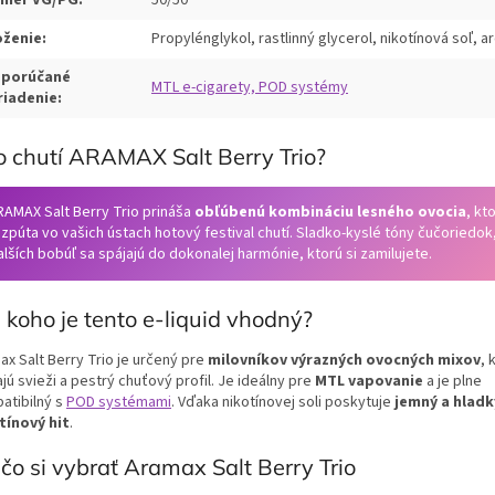
oženie:
Propylénglykol, rastlinný glycerol, nikotínová soľ, 
porúčané
MTL e-cigarety, POD systémy
riadenie:
 chutí ARAMAX Salt Berry Trio?
RAMAX Salt Berry Trio prináša
obľúbenú kombináciu lesného ovocia
, kt
zpúta vo vašich ústach hotový festival chutí. Sladko-kyslé tóny čučoriedok,
lších bobúľ sa spájajú do dokonalej harmónie, ktorú si zamilujete.
 koho je tento e-liquid vhodný?
ax Salt Berry Trio je určený pre
milovníkov výrazných ovocných mixov
, 
jú svieži a pestrý chuťový profil. Je ideálny pre
MTL vapovanie
a je plne
atibilný s
POD systémami
. Vďaka nikotínovej soli poskytuje
jemný a hladk
tínový hit
.
čo si vybrať Aramax Salt Berry Trio