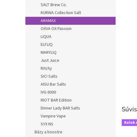
SALT Brew Co.
KURWA Collection Salt
ARAMAX
OXVA OX Passion
LIQUA
ELFLIQ
MARYLIQ
Just Juice
Ritchy
SIC! Salts
AISU Bar Salts
IVG 6000
RIOT BAR Edition
Dinner Lady BAR Salts
Súvis
Vampire Vape
Kolok 
SYX NS
Bázy a boostre