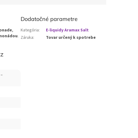
Dodatočné parametre
monade
,
Kategória
:
E-liquidy Aramax Salt
limonádou
.
Záruka
:
Tovar určený k spotrebe
zz
 –