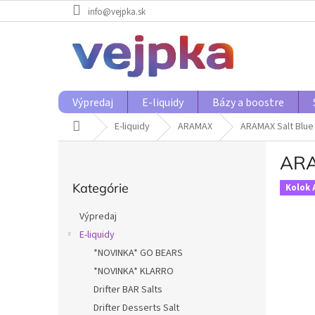
Prejsť
info@vejpka.sk
na
obsah
Výpredaj
E-liquidy
Bázy a boostre
Domov
E-liquidy
ARAMAX
ARAMAX Salt Blu
B
ARA
o
Preskočiť
č
Kategórie
kategórie
Kolok 
n
ý
Výpredaj
p
E-liquidy
a
*NOVINKA* GO BEARS
n
e
*NOVINKA* KLARRO
l
Drifter BAR Salts
Drifter Desserts Salt