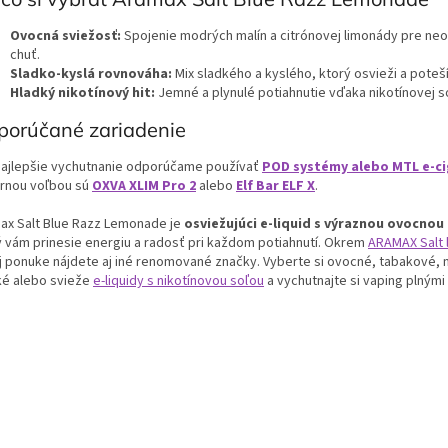
Ovocná sviežosť:
Spojenie modrých malín a citrónovej limonády pre ne
chuť.
Sladko-kyslá rovnováha:
Mix sladkého a kyslého, ktorý osvieži a poteší
Hladký nikotínový hit:
Jemné a plynulé potiahnutie vďaka nikotínovej so
porúčané zariadenie
najlepšie vychutnanie odporúčame používať
POD systémy alebo MTL e-ci
rnou voľbou sú
OXVA XLIM Pro 2
alebo
Elf Bar ELF X
.
ax Salt Blue Razz Lemonade je
osviežujúci e-liquid s výraznou ovocnou
ý vám prinesie energiu a radosť pri každom potiahnutí.
Okrem
ARAMAX Salt 
j ponuke nájdete aj iné renomované značky. Vyberte si ovocné, tabakové,
ké alebo svieže
e-liquidy s nikotínovou soľou
a vychutnajte si vaping plným