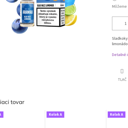
Môžeme d
Sladkoky
limonádo
Detailné 
TLAČ
iaci tovar
A
Kolok A
Kolok A