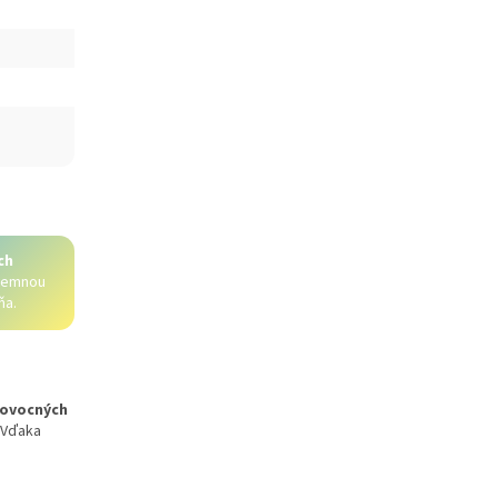
ch
 jemnou
ňa.
h ovocných
. Vďaka