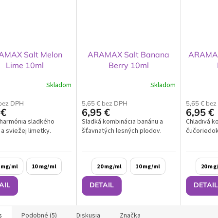
AMAX Salt Melon
ARAMAX Salt Banana
ARAMAX 
Lime 10ml
Berry 10ml
Skladom
Skladom
 bez DPH
5,65 € bez DPH
5,65 € be
 €
6,95 €
6,95 €
 harmónia sladkého
Sladká kombinácia banánu a
Chladivá k
a sviežej limetky.
šťavnatých lesných plodov.
čučoriedok
 mg/ml
10 mg/ml
20 mg/ml
10 mg/ml
20 mg
AIL
DETAIL
DETAIL
s
Podobné (5)
Diskusia
Značka