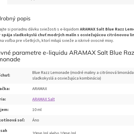
robný popis
ajte si poriadnu dávku sviežosti s e-liquidom
ARAMAX Salt Blue Razz Le
ý
spája sladkokyslú chuť modrých malín s osviežujúcou citrónovou 
na voľba pre všetkých, ktorí milujú svieže a iskrivé ovocné mixy.
avné parametre e-liquidu ARAMAX Salt Blue Ra
monade
Blue Razz Lemonade (modré maliny a citrónová limonáda
íchuť:
sladkokyslá a osviežujúca kombinácia)
ačka:
ARAMAX
ria:
ARAMAX Salt
jem:
10 ml
kotínová soľ:
Áno
sah
20mg/ml alebo 10mg/ml