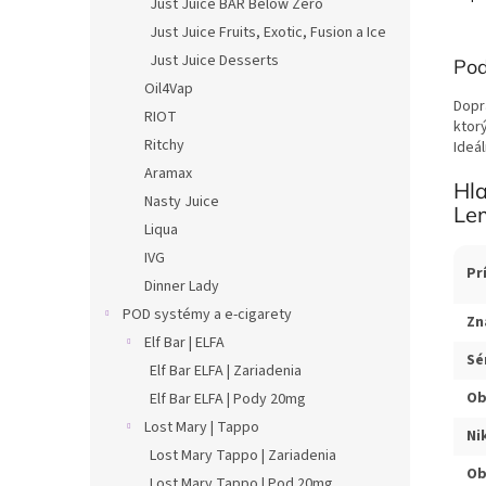
Just Juice BAR Below Zero
Just Juice Fruits, Exotic, Fusion a Ice
Just Juice Desserts
Pod
Oil4Vap
Dopr
RIOT
ktor
Ritchy
Ideál
Aramax
Hl
Nasty Juice
Le
Liqua
IVG
Pr
Dinner Lady
POD systémy a e-cigarety
Zn
Elf Bar | ELFA
Sé
Elf Bar ELFA | Zariadenia
Ob
Elf Bar ELFA | Pody 20mg
Lost Mary | Tappo
Ni
Lost Mary Tappo | Zariadenia
Ob
Lost Mary Tappo | Pod 20mg