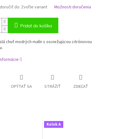
oručiť do:
Zvoľte variant
Možnosti doručenia
Pridať do košíka
slá chuť modrých malín s osviežujúcou citrónovou
u.
informácie
OPÝTAŤ SA
STRÁŽIŤ
ZDIEĽAŤ
Kolok A