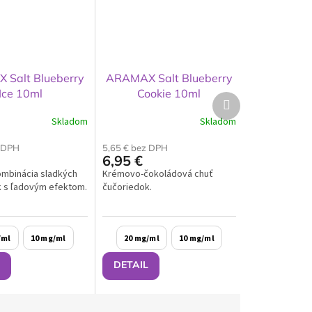
Salt Blueberry
ARAMAX Salt Blueberry
Ice 10ml
Cookie 10ml
Ďalší
produkt
Skladom
Skladom
z DPH
5,65 € bez DPH
6,95 €
ombinácia sladkých
Krémovo-čokoládová chuť
 s ľadovým efektom.
čučoriedok.
/ml
10 mg/ml
20 mg/ml
10 mg/ml
DETAIL