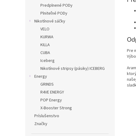
Predplnené PODy
Plniteľné PODy
Nikotínové sáčky
VELO
KURWA
Od
KILLA
Pre 
CUBA
Výbo
Iceberg
Aram
Nikotínové stripsy (pásiky) ICEBERG
ktor
Energy
naše
GRINDS
slad
R4VE ENERGY
POP Energy
X-Booster Strong
Príslušenstvo
Značky