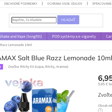
OBCHODNÉ PODMIENKY
OCHRANA OSOB. ÚDAJOV
SPRACOVANIE
HĽADAŤ
Shake and Vape (longfill)
POD systémy a e-cigarety
Car
e Razz Lemonade 10ml
MAX Salt Blue Razz Lemonade 10m
Značka:
Ritchy EU (Liqua, Ritchy, Aramax)
A
6,9
5,65 € 
Jednotk
Zvoľte
cena:
Obsah ni
?