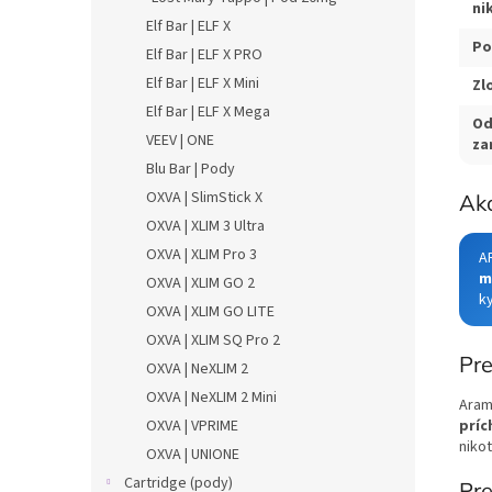
ni
Elf Bar | ELF X
Po
Elf Bar | ELF X PRO
Elf Bar | ELF X Mini
Zl
Elf Bar | ELF X Mega
Od
VEEV | ONE
za
Blu Bar | Pody
OXVA | SlimStick X
Ak
OXVA | XLIM 3 Ultra
OXVA | XLIM Pro 3
A
m
OXVA | XLIM GO 2
k
OXVA | XLIM GO LITE
OXVA | XLIM SQ Pro 2
Pre
OXVA | NeXLIM 2
OXVA | NeXLIM 2 Mini
Aram
OXVA | VPRIME
príc
nikot
OXVA | UNIONE
Cartridge (pody)
Pre