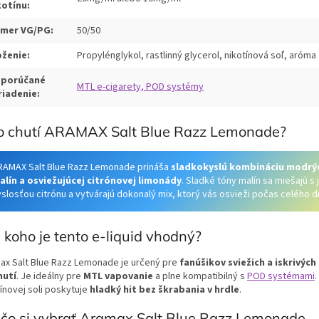
kotínu:
mer VG/PG:
50/50
oženie:
Propylénglykol, rastlinný glycerol, nikotínová soľ, aróma
porúčané
MTL e-cigarety, POD systémy
riadenie:
o chutí ARAMAX Salt Blue Razz Lemonade?
RAMAX Salt Blue Razz Lemonade prináša
sladkokyslú kombináciu modrý
alín a osviežujúcej citrónovej limonády
. Sladké tóny malín sa miešajú s
yslosťou citrónu a vytvárajú dokonalý mix, ktorý vás osvieži počas celého d
 koho je tento e-liquid vhodný?
ax Salt Blue Razz Lemonade je určený pre
fanúšikov sviežich a iskrivýc
hutí
. Je ideálny pre
MTL vapovanie
a plne kompatibilný s
POD systémami
ínovej soli poskytuje
hladký hit bez škrabania v hrdle
.
čo si vybrať Aramax Salt Blue Razz Lemonade