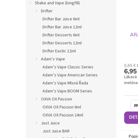
Shake and Vape (longfill)
Drifter
Drifter Bar Juice 6ml
Drifter Bar Juice 12ml
AR
Drifter Desserts 6ml
Drifter Desserts 12ml
Drifter Exotic 12ml
Adam’s Vape
5,65 €
Adam’s Vape Classic Series
6,95
Adam’s Vape American Series
Lákavá
melóna 
Adam’s Vape Mlsná Řada
Adam’s Vape BOOM Series
OXVA OX Passion
20
OXVA OX Passion 6ml
OXVA OX Passion 24ml
DET
Just Juice
Just Juice BAR
Popi