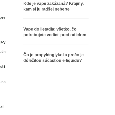
Kde je vape zakázaná? Krajiny,
kam si ju radšej neberte
pre
Vape do lietadla: všetko, čo
potrebujete vedieť pred odletom
uvy
utie
Čo je propylénglykol a prečo je
dôležitou súčasťou e-liquidu?
sti
a na
zií