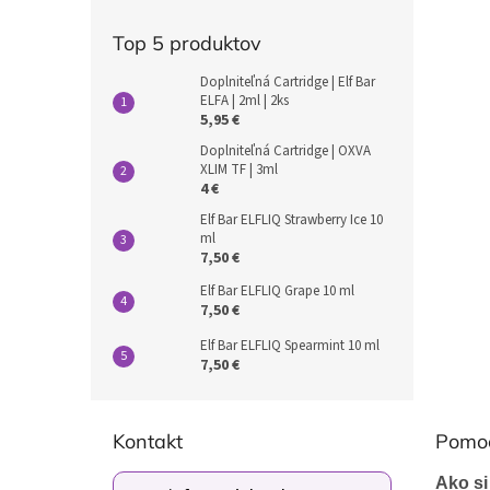
Top 5 produktov
Doplniteľná Cartridge | Elf Bar
ELFA | 2ml | 2ks
5,95 €
Doplniteľná Cartridge | OXVA
XLIM TF | 3ml
4 €
Elf Bar ELFLIQ Strawberry Ice 10
ml
7,50 €
Elf Bar ELFLIQ Grape 10 ml
7,50 €
Elf Bar ELFLIQ Spearmint 10 ml
7,50 €
Z
á
Kontakt
Pomo
p
ä
Ako si