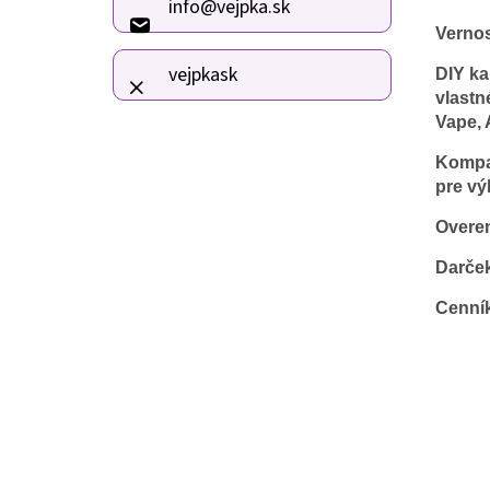
info
@
vejpka.sk
t
Verno
i
e
vejpkask
DIY ka
vlastn
Vape, 
Kompat
pre vý
Overen
Darče
Cenní