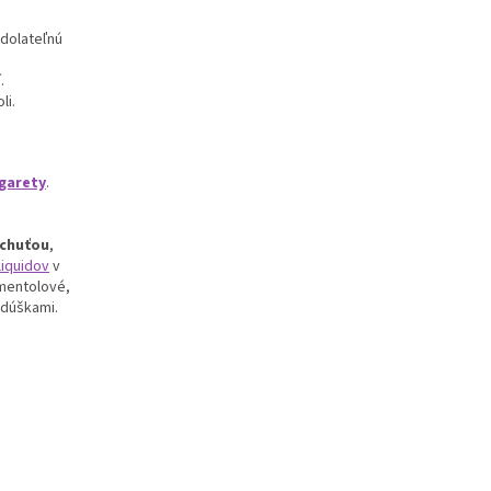
odolateľnú
.
li.
garety
.
 chuťou
,
liquidov
v
 mentolové,
i dúškami.