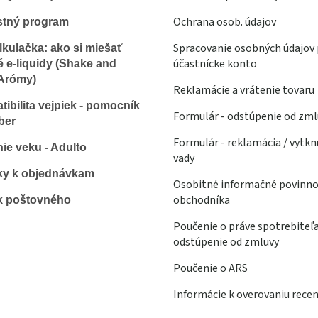
Ochrana osob. údajov
stný program
Spracovanie osobných údajov 
lkulačka: ako si miešať
účastnícke konto
é e-liquidy (Shake and
Arómy)
Reklamácie a vrátenie tovaru
ibilita vejpiek - pomocník
Formulár - odstúpenie od zml
ber
Formulár - reklamácia / vytkn
ie veku - Adulto
vady
ky k objednávkam
Osobitné informačné povinno
obchodníka
k poštovného
Poučenie o práve spotrebiteľ
odstúpenie od zmluvy
Poučenie o ARS
Informácie k overovaniu recen