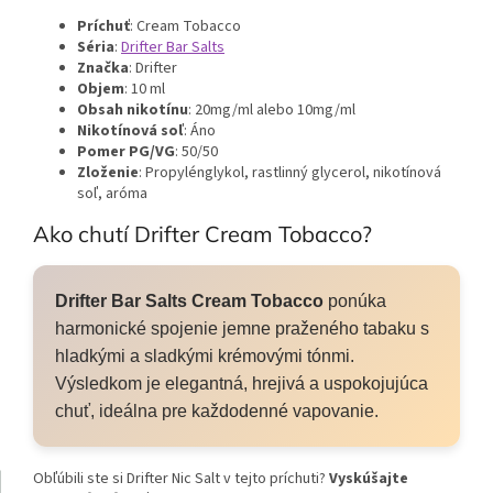
Príchuť
: Cream Tobacco
Séria
:
Drifter Bar Salts
Značka
: Drifter
Objem
: 10 ml
Obsah nikotínu
: 20mg/ml alebo 10mg/ml
Nikotínová soľ
: Áno
Pomer PG/VG
: 50/50
Zloženie
: Propylénglykol, rastlinný glycerol, nikotínová
soľ, aróma
Ako chutí Drifter Cream Tobacco?
Drifter Bar Salts Cream Tobacco
ponúka
harmonické spojenie jemne praženého tabaku s
hladkými a sladkými krémovými tónmi.
Výsledkom je elegantná, hrejivá a uspokojujúca
chuť, ideálna pre každodenné vapovanie.
Obľúbili ste si Drifter Nic Salt v tejto príchuti?
Vyskúšajte