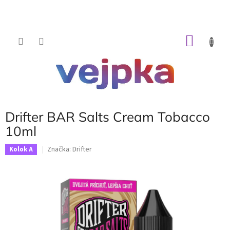
Prejsť
na
obsah
NÁKU
KOŠÍK
Drifter BAR Salts Cream Tobacco
10ml
Značka:
Drifter
Kolok A