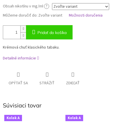
Obsah nikotínu v mg/ml
?
Môžeme doručiť do:
Zvoľte variant
Možnosti doručenia
Pridať do košíka
Krémová chuť klasického tabaku.
Detailné informácie
OPÝTAŤ SA
STRÁŽIŤ
ZDIEĽAŤ
Súvisiaci tovar
Kolok A
Kolok A