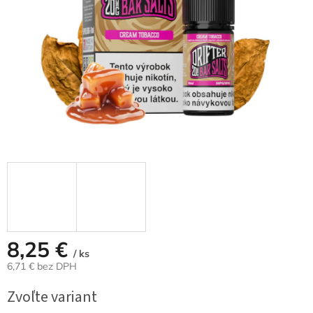
8,25 €
/ ks
6,71 € bez DPH
Jednotková
Zvoľte variant
cena: