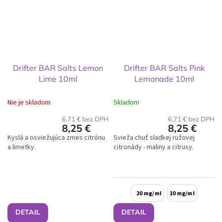
Drifter BAR Salts Lemon
Drifter BAR Salts Pink
Lime 10ml
Lemonade 10ml
Nie je skladom
Skladom
6,71 € bez DPH
6,71 € bez DPH
8,25 €
8,25 €
Kyslá a osviežujúca zmes citrónu
Svieža chuť sladkej ružovej
a limetky.
citronády - maliny a citrusy.
20 mg/ml
10 mg/ml
DETAIL
DETAIL