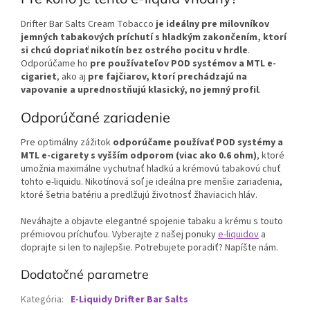
Drifter Bar Salts Cream Tobacco
je ideálny pre milovníkov
jemných tabakových príchutí s hladkým zakončením, ktorí
si chcú dopriať nikotín bez ostrého pocitu v hrdle
.
Odporúčame ho
pre používateľov POD systémov a MTL e-
cigariet
, ako aj
pre fajčiarov, ktorí prechádzajú na
vapovanie a uprednostňujú klasický, no jemný profil
.
Odporúčané zariadenie
Pre optimálny zážitok
odporúčame používať POD systémy a
MTL e-cigarety s vyšším odporom (viac ako 0.6 ohm)
, ktoré
umožnia maximálne vychutnať hladkú a krémovú tabakovú chuť
tohto e-liquidu. Nikotínová soľ je ideálna pre menšie zariadenia,
ktoré šetria batériu a predlžujú životnosť žhaviacich hláv.
Neváhajte a objavte elegantné spojenie tabaku a krému s touto
prémiovou príchuťou. Vyberajte z našej ponuky
e-liquidov
a
doprajte si len to najlepšie. Potrebujete poradiť? Napíšte nám.
Dodatočné parametre
Kategória
:
E-Liquidy Drifter Bar Salts