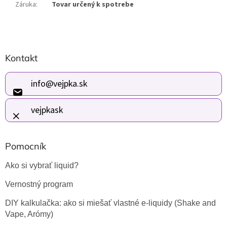
Záruka
:
Tovar určený k spotrebe
Z
Kontakt
á
p
ä
info
@
vejpka.sk
t
i
vejpkask
e
Pomocník
Ako si vybrať liquid?
Vernostný program
DIY kalkulačka: ako si miešať vlastné e-liquidy (Shake and
Vape, Arómy)