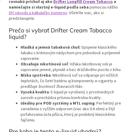
rovnakú príchuť aj ako
Drifter Longfill Cream Tobacco
a
namiešajte si vlastný e-liquid podľa seba
pomocou nášho
DIY návodu a kalkulačky pomerov
. Ušetríte viac, ako si
predstavujete.
Prečo si vybrať Drifter Cream Tobacco
liquid?
Hladká a jemná tabaková chuť:
Spojenie klasického
tabaku s krémovým nádychom pre pohodové a príjemné
vapovanie.
Obsahuje nikotínovú soľ
: Vďaka nikotínovej soli je
vapovanie jemné, plynulé a bez dráždivého pocitu v krku.
Nízka spotreba
: Nikotínová soľ sa odparuje pri nižších
teplotách, čo šetrí batériu aj komponenty e-cigarety a
predlžuje životnosť žhaviacich hláv.
Vysoká kvalita
: E-liquid je vyrobený z prvotriednych
surovín a prechádza prísnou kontrolou kvality.
Ideálny pre POD systémy a MTL vaping
: Perfektný pre
zariadenia s vyšším odporom (viac ako 0.6 ohm) a štýl
poťahovania ústa-pľúca, ktorý je podobný klasickému
fajčeniu.
Pre koho je tento e-liquid vhodný?