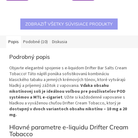
ZOBRAZIŤ VŠETKY SÚVISIACE PRODUKTY
Popis
Podobné (10)
Diskusia
Podrobný popis
Objavte elegantné spojenie s e-liquidom Drifter Bar Salts Cream
Tobacco! Táto náplň ponúka sofistikovanú kombináciu
klasického tabaku a jemných krémových tónov, ktoré vytvárajú
hladký a príjemný zážitok z vapovania.
Vďaka obsahu
nikotínovej soli je ideálnou voľbou pre používateľov POD
systémov a MTL e-cigariet
. Užite si každodenné vapovanie s
hladkou a vyváženou chuťou Drifter Cream Tobacco, ktorý je
dostupný v dvoch variantoch obsahu nikotínu – 10 mg a 20
mg.
Hlavné parametre e-liquidu Drifter Cream
Tobacco