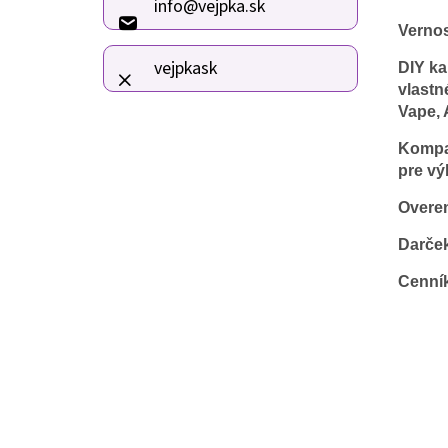
info
@
vejpka.sk
t
Verno
i
e
vejpkask
DIY ka
vlastn
Vape, 
Kompat
pre vý
Overen
Darče
Cenní