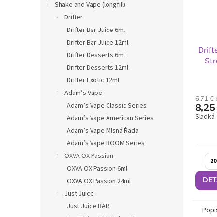
Shake and Vape (longfill)
Drifter
Drifter Bar Juice 6ml
Drifter Bar Juice 12ml
Drif
Drifter Desserts 6ml
Str
Drifter Desserts 12ml
Drifter Exotic 12ml
Adam’s Vape
6,71 €
Adam’s Vape Classic Series
8,25
Sladká 
Adam’s Vape American Series
Adam’s Vape Mlsná Řada
Adam’s Vape BOOM Series
OXVA OX Passion
20
OXVA OX Passion 6ml
DET
OXVA OX Passion 24ml
Just Juice
Just Juice BAR
Popi