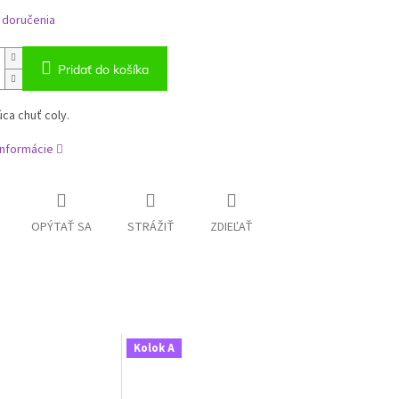
 doručenia
Pridať do košíka
ca chuť coly.
informácie
OPÝTAŤ SA
STRÁŽIŤ
ZDIEĽAŤ
Kolok A