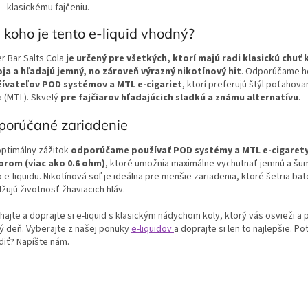
klasickému fajčeniu.
 koho je tento e-liquid vhodný?
er Bar Salts Cola
je určený pre všetkých, ktorí majú radi klasickú chuť
ja a hľadajú jemný, no zároveň výrazný nikotínový hit
. Odporúčame 
ívateľov POD systémov a MTL e-cigariet
, ktorí preferujú štýl poťahova
a (MTL). Skvelý
pre fajčiarov hľadajúcich sladkú a známu alternatívu
.
porúčané zariadenie
optimálny zážitok
odporúčame používať POD systémy a MTL e-cigarety
rom (viac ako 0.6 ohm)
, ktoré umožnia maximálne vychutnať jemnú a šu
 e-liquidu. Nikotínová soľ je ideálna pre menšie zariadenia, ktoré šetria bat
žujú životnosť žhaviacich hláv.
ajte a doprajte si e-liquid s klasickým nádychom koly, ktorý vás osvieži a 
ý deň. Vyberajte z našej ponuky
e-liquidov
a doprajte si len to najlepšie. P
diť? Napíšte nám.