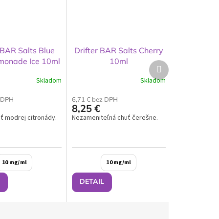
 BAR Salts Blue
Drifter BAR Salts Cherry
monade Ice 10ml
10ml
Ďalší
produkt
Skladom
Skladom
z DPH
6,71 € bez DPH
8,25 €
ť modrej citronády.
Nezameniteľná chuť čerešne.
10 mg/ml
10 mg/ml
DETAIL