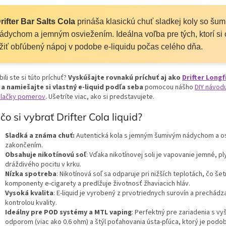
rifter Bar Salts Cola
prináša klasickú chuť sladkej koly so šu
ádychom a jemným osviežením. Ideálna voľba pre tých, ktorí si
žiť obľúbený nápoj v podobe e-liquidu počas celého dňa.
ili ste si túto príchuť?
Vyskúšajte rovnakú príchuť aj ako
Drifter Longfi
a namiešajte si vlastný e-liquid podľa seba
pomocou nášho
DIY návod
ulačky pomerov
. Ušetríte viac, ako si predstavujete.
čo si vybrať Drifter Cola liquid?
Sladká a známa chuť:
Autentická kola s jemným šumivým nádychom a o
zakončením.
Obsahuje nikotínovú soľ
: Vďaka nikotínovej soli je vapovanie jemné, pl
dráždivého pocitu v krku.
Nízka spotreba
: Nikotínová soľ sa odparuje pri nižších teplotách, čo šetr
komponenty e-cigarety a predlžuje životnosť žhaviacich hláv.
Vysoká kvalita
: E-liquid je vyrobený z prvotriednych surovín a prechádz
kontrolou kvality.
Ideálny pre POD systémy a MTL vaping
: Perfektný pre zariadenia s vy
odporom (viac ako 0.6 ohm) a štýl poťahovania ústa-pľúca, ktorý je podo