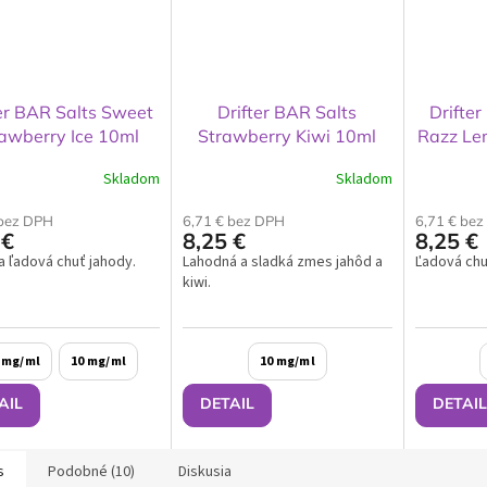
ter BAR Salts Sweet
Drifter BAR Salts
Drifter
awberry Ice 10ml
Strawberry Kiwi 10ml
Razz Le
Skladom
Skladom
 bez DPH
6,71 € bez DPH
6,71 € be
 €
8,25 €
8,25 €
a ľadová chuť jahody.
Lahodná a sladká zmes jahôd a
Ľadová chu
kiwi.
 mg/ml
10 mg/ml
10 mg/ml
AIL
DETAIL
DETAIL
s
Podobné (10)
Diskusia