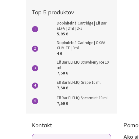
Top 5 produktov
Doplniteľná Cartridge | Elf Bar
ELFA | 2ml | 2ks
5,95 €
Doplniteľná Cartridge | OXVA
XLIM TF | 3ml
4 €
Elf Bar ELFLIQ Strawberry Ice 10
ml
7,50 €
Elf Bar ELFLIQ Grape 10 ml
7,50 €
Elf Bar ELFLIQ Spearmint 10 ml
7,50 €
Z
á
Kontakt
Pomo
p
ä
Ako si