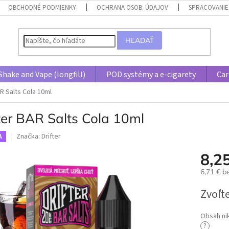
OBCHODNÉ PODMIENKY
OCHRANA OSOB. ÚDAJOV
SPRACOVANIE
HĽADAŤ
Shake and Vape (longfill)
POD systémy a e-cigarety
Car
AR Salts Cola 10ml
ter BAR Salts Cola 10ml
Značka:
Drifter
A
8,2
6,71 € 
Jednotk
Zvoľte
cena:
Obsah ni
?