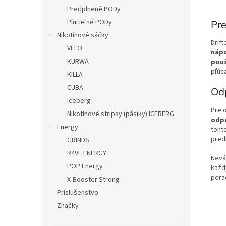
Predplnené PODy
Plniteľné PODy
Pre
Nikotínové sáčky
Drift
VELO
nápo
KURWA
použ
pľúc
KILLA
CUBA
Od
Iceberg
Pre 
Nikotínové stripsy (pásiky) ICEBERG
odpo
Energy
tohto
predl
GRINDS
R4VE ENERGY
Neváh
POP Energy
každ
pora
X-Booster Strong
Príslušenstvo
Značky