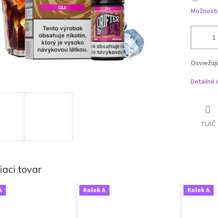
Možnosti
Osviežujú
Detailné 
TLAČ
iaci tovar
A
Kolok A
Kolok A