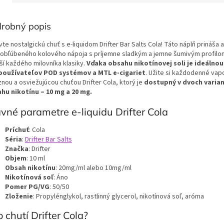
robný popis
te nostalgickú chuť s e-liquidom Drifter Bar Salts Cola! Táto náplň prináša 
 obľúbeného kolového nápoja s príjemne sladkým a jemne šumivým profilo
ší každého milovníka klasiky.
Vďaka obsahu nikotínovej soli je ideálno
používateľov POD systémov a MTL e-cigariet
. Užite si každodenné vap
nou a osviežujúcou chuťou Drifter Cola, ktorý je
dostupný v dvoch varia
hu nikotínu – 10 mg a 20 mg.
vné parametre e-liquidu Drifter Cola
Príchuť
: Cola
Séria
:
Drifter Bar Salts
Značka
: Drifter
Objem
: 10 ml
Obsah nikotínu
: 20mg/ml alebo 10mg/ml
Nikotínová soľ
: Áno
Pomer PG/VG
: 50/50
Zloženie
: Propylénglykol, rastlinný glycerol, nikotínová soľ, aróma
 chutí Drifter Cola?