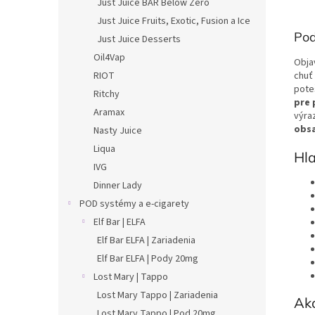
Just Juice BAR Below Zero
Just Juice Fruits, Exotic, Fusion a Ice
Pod
Just Juice Desserts
Oil4Vap
Objav
chuť
RIOT
pote
Ritchy
pre 
Aramax
výraz
obsa
Nasty Juice
Liqua
Hla
IVG
Dinner Lady
POD systémy a e-cigarety
Elf Bar | ELFA
Elf Bar ELFA | Zariadenia
Elf Bar ELFA | Pody 20mg
Lost Mary | Tappo
Lost Mary Tappo | Zariadenia
Ako
Lost Mary Tappo | Pod 20mg