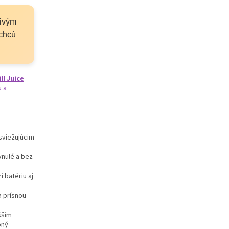
mivým
 chcú
ll Juice
u a
sviežujúcim
ynulé a bez
í batériu aj
a prísnou
šším
bný