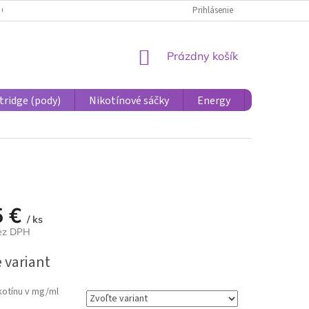
 OSOBNÝCH ÚDAJOV PRE ÚČASTNÍCKE KONTO
Prihlásenie
REKLAMÁCIE A VRÁTENIE 
NÁKUPNÝ
Prázdny košík
KOŠÍK
tridge (pody)
Nikotínové sáčky
Energy
Príslušens
5 €
/ ks
bez DPH
ová
 variant
kotínu v mg/ml