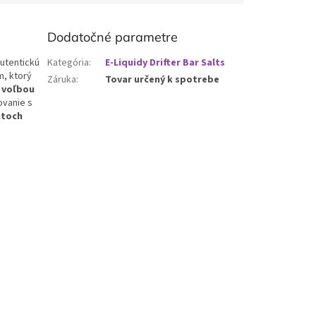
Dodatočné parametre
autentickú
Kategória
:
E-Liquidy Drifter Bar Salts
m, ktorý
Záruka
:
Tovar určený k spotrebe
u voľbou
ovanie s
ntoch