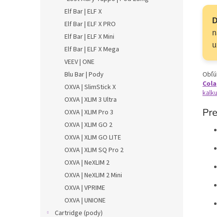
Elf Bar | ELF X
D
Elf Bar | ELF X PRO
n
Elf Bar | ELF X Mini
u
Elf Bar | ELF X Mega
VEEV | ONE
Blu Bar | Pody
Obľúb
Cola
OXVA | SlimStick X
kalk
OXVA | XLIM 3 Ultra
Pre
OXVA | XLIM Pro 3
OXVA | XLIM GO 2
OXVA | XLIM GO LITE
OXVA | XLIM SQ Pro 2
OXVA | NeXLIM 2
OXVA | NeXLIM 2 Mini
OXVA | VPRIME
OXVA | UNIONE
Cartridge (pody)