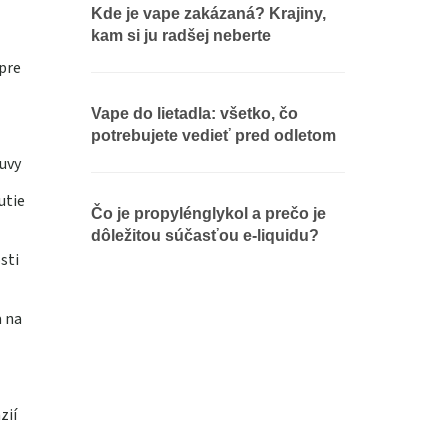
Kde je vape zakázaná? Krajiny,
kam si ju radšej neberte
pre
Vape do lietadla: všetko, čo
potrebujete vedieť pred odletom
uvy
utie
Čo je propylénglykol a prečo je
dôležitou súčasťou e-liquidu?
sti
a na
zií