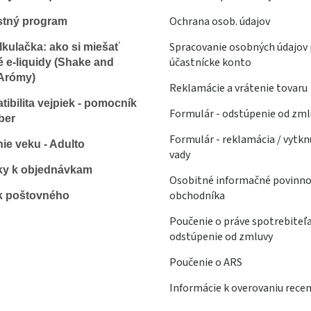
Ochrana osob. údajov
stný program
Spracovanie osobných údajov 
lkulačka: ako si miešať
účastnícke konto
é e-liquidy (Shake and
Arómy)
Reklamácie a vrátenie tovaru
ibilita vejpiek - pomocník
Formulár - odstúpenie od zml
ber
Formulár - reklamácia / vytkn
ie veku - Adulto
vady
ky k objednávkam
Osobitné informačné povinno
obchodníka
k poštovného
Poučenie o práve spotrebiteľ
odstúpenie od zmluvy
Poučenie o ARS
Informácie k overovaniu recen