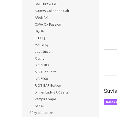
SALT Brew Co.
KURWA Collection Salt
ARAMAX
OXVA OX Passion
LIQUA
ELFLIQ
MARYLIQ
Just Juice
Ritchy
SIC! Salts
AISU Bar Salts
IVG 6000
RIOT BAR Edition
Súvis
Dinner Lady BAR Salts
Vampire Vape
Kolok 
SYX NS
Bázy a boostre