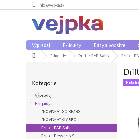
Prejsť
info@vejpka.sk
na
obsah
Výpredaj
E-liquidy
Bázy a boostre
Domov
E-liquidy
Drifter BAR Salts
Drifter B
B
Drif
o
Preskočiť
č
Kategórie
kategórie
Kolok 
n
ý
Výpredaj
p
E-liquidy
a
*NOVINKA* GO BEARS
n
e
*NOVINKA* KLARRO
l
Drifter BAR Salts
Drifter Desserts Salt