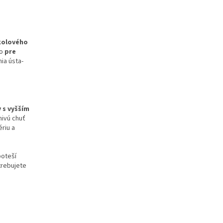
 kolového
ho
pre
nia ústa-
 s vyšším
mivú chuť
ériu a
poteší
otrebujete