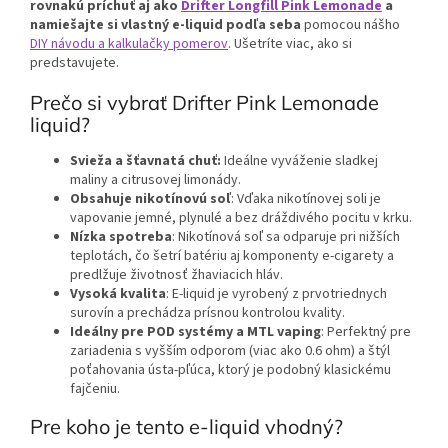
rovnakú príchuť aj ako
Drifter Longfill Pink Lemonade
a
namiešajte si vlastný e-liquid podľa seba
pomocou nášho
DIY návodu a kalkulačky pomerov
. Ušetríte viac, ako si
predstavujete.
Prečo si vybrať Drifter Pink Lemonade
liquid?
Svieža a šťavnatá chuť:
Ideálne vyváženie sladkej
maliny a citrusovej limonády.
Obsahuje nikotínovú soľ
: Vďaka nikotínovej soli je
vapovanie jemné, plynulé a bez dráždivého pocitu v krku.
Nízka spotreba
: Nikotínová soľ sa odparuje pri nižších
teplotách, čo šetrí batériu aj komponenty e-cigarety a
predlžuje životnosť žhaviacich hláv.
Vysoká kvalita
: E-liquid je vyrobený z prvotriednych
surovín a prechádza prísnou kontrolou kvality.
Ideálny pre POD systémy a MTL vaping
: Perfektný pre
zariadenia s vyšším odporom (viac ako 0.6 ohm) a štýl
poťahovania ústa-pľúca, ktorý je podobný klasickému
fajčeniu.
Pre koho je tento e-liquid vhodný?