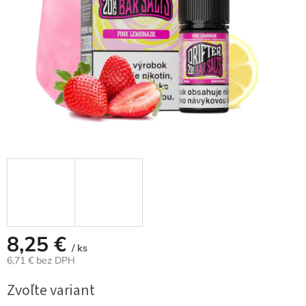
8,25 €
/ ks
6,71 € bez DPH
Jednotková
Zvoľte variant
cena: