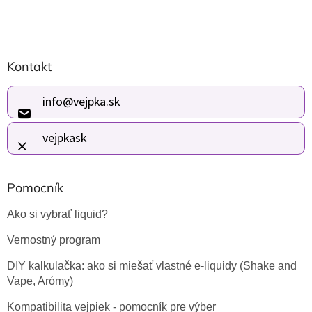
Z
Kontakt
á
p
ä
info
@
vejpka.sk
t
i
vejpkask
e
Pomocník
Ako si vybrať liquid?
Vernostný program
DIY kalkulačka: ako si miešať vlastné e-liquidy (Shake and
Vape, Arómy)
Kompatibilita vejpiek - pomocník pre výber