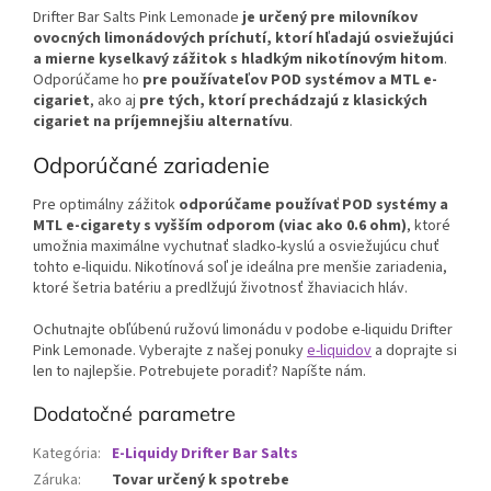
Drifter Bar Salts Pink Lemonade
je určený pre milovníkov
ovocných limonádových príchutí, ktorí hľadajú osviežujúci
a mierne kyselkavý zážitok s hladkým nikotínovým hitom
.
Odporúčame ho
pre používateľov POD systémov a MTL e-
cigariet
, ako aj
pre tých, ktorí prechádzajú z klasických
cigariet na príjemnejšiu alternatívu
.
Odporúčané zariadenie
Pre optimálny zážitok
odporúčame používať POD systémy a
MTL e-cigarety s vyšším odporom (viac ako 0.6 ohm)
, ktoré
umožnia maximálne vychutnať sladko-kyslú a osviežujúcu chuť
tohto e-liquidu. Nikotínová soľ je ideálna pre menšie zariadenia,
ktoré šetria batériu a predlžujú životnosť žhaviacich hláv.
Ochutnajte obľúbenú ružovú limonádu v podobe e-liquidu Drifter
Pink Lemonade. Vyberajte z našej ponuky
e-liquidov
a doprajte si
len to najlepšie. Potrebujete poradiť? Napíšte nám.
Dodatočné parametre
Kategória
:
E-Liquidy Drifter Bar Salts
Záruka
:
Tovar určený k spotrebe