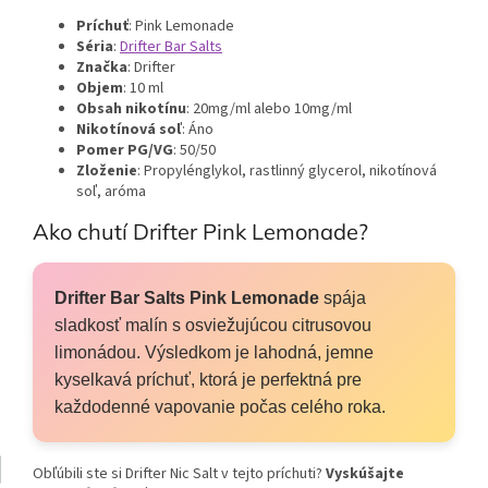
Príchuť
: Pink Lemonade
Séria
:
Drifter Bar Salts
Značka
: Drifter
Objem
: 10 ml
Obsah nikotínu
: 20mg/ml alebo 10mg/ml
Nikotínová soľ
: Áno
Pomer PG/VG
: 50/50
Zloženie
: Propylénglykol, rastlinný glycerol, nikotínová
soľ, aróma
Ako chutí Drifter Pink Lemonade?
Drifter Bar Salts Pink Lemonade
spája
sladkosť malín s osviežujúcou citrusovou
limonádou. Výsledkom je lahodná, jemne
kyselkavá príchuť, ktorá je perfektná pre
každodenné vapovanie počas celého roka.
Obľúbili ste si Drifter Nic Salt v tejto príchuti?
Vyskúšajte