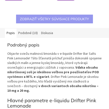
ZOBRAZIŤ VŠETKY SÚVISIACE PRODUKTY
Popis
Podobné (10)
Diskusia
Podrobný popis
Objavte sviežu malinovú limonádu v e-liquide Drifter Bar Salts
Pink Lemonade! Táto šťavnatá príchuť prináša dokonalé spojenie
sladkých malín a jemne kyslej limonády, ktoré vytvárajú
osviežujúci a energizujúci zážitok z vapovania.
Vďaka obsahu
nikotínovej soli je ideálnou voľbou pre používateľov POD
systémov a MTL e-cigariet
. Drifter Pink Lemonade je skvelou
voľbou pre každého, kto hľadá vyvážený mix sladkosti a
sviežosti – dostupný
v dvoch variantoch obsahu nikotínu –
10 mg a 20 mg.
Hlavné parametre e-liquidu Drifter Pink
Lemonade