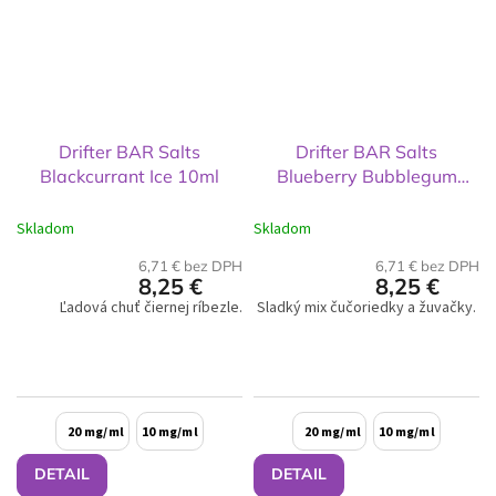
Drifter BAR Salts
Drifter BAR Salts
Blackcurrant Ice 10ml
Blueberry Bubblegum
10ml
Skladom
Skladom
6,71 € bez DPH
6,71 € bez DPH
8,25 €
8,25 €
Ľadová chuť čiernej ríbezle.
Sladký mix čučoriedky a žuvačky.
20 mg/ml
10 mg/ml
20 mg/ml
10 mg/ml
DETAIL
DETAIL