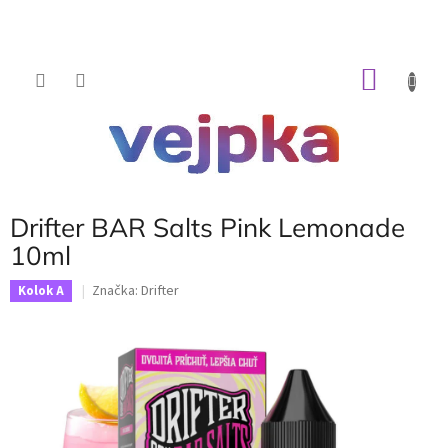
Prejsť
na
obsah
NÁKU
KOŠÍK
Drifter BAR Salts Pink Lemonade
10ml
Značka:
Drifter
Kolok A