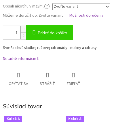
Obsah nikotínu v mg/ml
?
Môžeme doručiť do:
Zvoľte variant
Možnosti doručenia
Pridať do košíka
Svieža chuť sladkej ružovej citronády - maliny a citrusy.
Detailné informácie
OPÝTAŤ SA
STRÁŽIŤ
ZDIEĽAŤ
Súvisiaci tovar
Kolok A
Kolok A