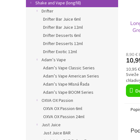
Shake and Vape (longfill)
Drifter
Drifter Bar Juice 6ml
Lon
Drifter Bar Juice 12ml
Gre
Drifter Desserts 6ml
Drifter Desserts 12ml
Drifter Exotic 12ml
8,90 €
10,9
Adam’s Vape
Adam’s Vape Classic Series
Jednot
10,95 €
cena:
Svieže 
Adam’s Vape American Series
chladi
Adam’s Vape Mlsná Řada
Do
Adam’s Vape BOOM Series
OXVA OX Passion
OXVA OX Passion 6ml
Popi
OXVA OX Passion 24ml
Just Juice
Pod
Just Juice BAR