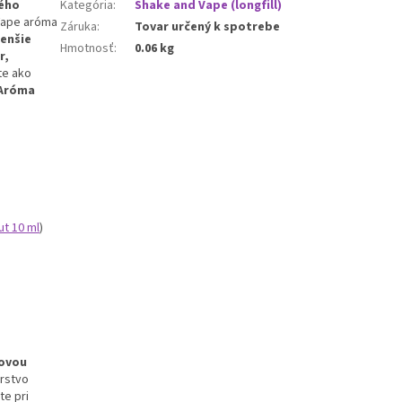
ného
Kategória
:
Shake and Vape (longfill)
Vape aróma
Záruka
:
Tovar určený k spotrebe
enšie
Hmotnosť
:
0.06 kg
r,
te ako
Aróma
t 10 ml
)
ovou
erstvo
te pri