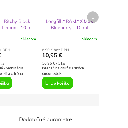
Ďalší
produkt
ll Ritchy Black
Longfill ARAMAX Max
t Lemon - 10 ml
Blueberry - 10 ml
Skladom
Skladom
ez DPH
8,90 € bez DPH
€
10,95 €
á
Jednotková
 ks
10,95 € / 1 ks
lá kombinácia
cena:
Intenzívna chuť sladkých
ezlí a citróna.
čučoriedok.
ošíka
Do košíka
Dodatočné parametre