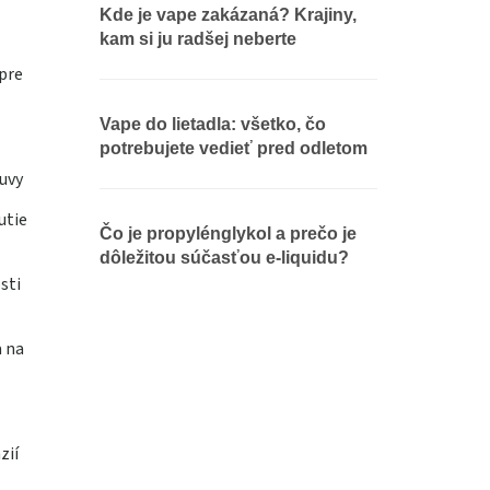
Kde je vape zakázaná? Krajiny,
kam si ju radšej neberte
pre
Vape do lietadla: všetko, čo
potrebujete vedieť pred odletom
uvy
utie
Čo je propylénglykol a prečo je
dôležitou súčasťou e-liquidu?
sti
a na
zií