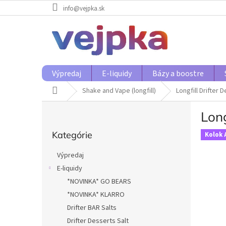
Prejsť
info@vejpka.sk
na
obsah
Výpredaj
E-liquidy
Bázy a boostre
Domov
Shake and Vape (longfill)
Longfill Drifter 
B
Long
o
Preskočiť
č
Kategórie
kategórie
Kolok 
n
ý
Výpredaj
p
E-liquidy
a
*NOVINKA* GO BEARS
n
e
*NOVINKA* KLARRO
l
Drifter BAR Salts
Drifter Desserts Salt