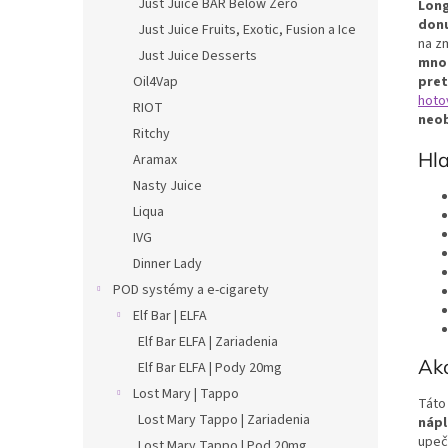
Just Juice BAR Below Zero
Long
don
Just Juice Fruits, Exotic, Fusion a Ice
na z
Just Juice Desserts
množ
Oil4Vap
pret
hoto
RIOT
neob
Ritchy
Hl
Aramax
Nasty Juice
Liqua
IVG
Dinner Lady
POD systémy a e-cigarety
Elf Bar | ELFA
Elf Bar ELFA | Zariadenia
Ako
Elf Bar ELFA | Pody 20mg
Lost Mary | Tappo
Táto
Lost Mary Tappo | Zariadenia
náp
upeč
Lost Mary Tappo | Pod 20mg