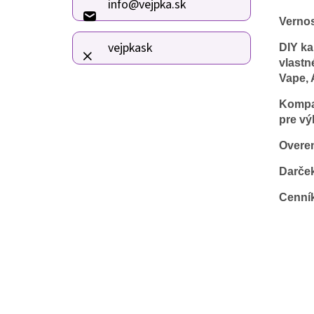
info
@
vejpka.sk
t
Verno
i
e
vejpkask
DIY ka
vlastn
Vape, 
Kompat
pre vý
Overen
Darče
Cenní