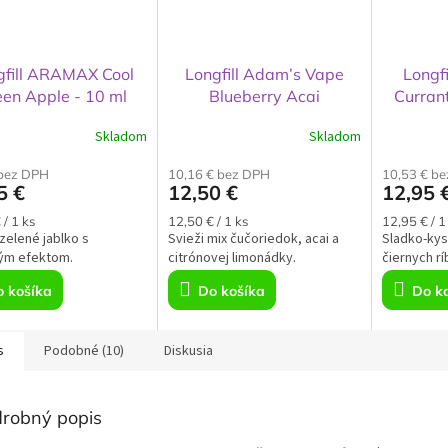
gfill ARAMAX Cool
Longfill Adam’s Vape
Longfi
en Apple - 10 ml
Blueberry Acai
Curran
Lemonade - 10 ml
Skladom
Skladom
 bez DPH
10,16 € bez DPH
10,53 € b
5 €
12,50 €
12,95 
ková
Jednotková
Jednotkov
 / 1 ks
12,50 € / 1 ks
12,95 € / 1
zelené jablko s
cena:
Svieži mix čučoriedok, acai a
cena:
Sladko-kys
vým efektom.
citrónovej limonádky.
čiernych ríb
 košíka
Do košíka
Do k
s
Podobné (10)
Diskusia
robný popis