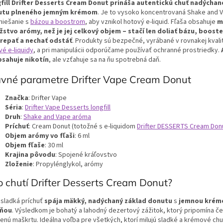
fill Drifter Desserts Cream Donut prináša autentickú chuť nadýcha
utu plneného jemným krémom
. Je to vysoko koncentrovaná Shake and 
miešanie s
bázou a boostrom
, aby vznikol hotový e-liquid. Fľaša obsahuje
m
stvo arómy, než je jej celkový objem – stačí len doliať bázu, booste
repať a nechať odstáť
. Produkty sú bezpečné, vyrábané v rovnakej kvali
vé e-liquidy
, a pri manipulácii odporúčame používať ochranné prostriedky.
sahuje nikotín
, ale vzťahuje sa na ňu spotrebná daň.
avné parametre Drifter Vape Cream Donut
Značka
: Drifter Vape
Séria
:
Drifter Vape Desserts longfill
Druh
:
Shake and Vape aróma
Príchuť
: Cream Donut (totožné s e-liquidom
Drifter DESSERTS Cream Donu
Objem arómy vo fľaši
: 6 ml
Objem fľaše
: 30 ml
Krajina pôvodu
: Spojené kráľovstvo
Zloženie
: Propylénglykol, arómy
 chutí Drifter Desserts Cream Donut?
 sladká príchuť
spája mäkký, nadýchaný základ donutu
s
jemnou krém
lňou
. Výsledkom je bohatý a lahodný dezertový zážitok, ktorý pripomína č
enú maškrtu. Ideálna voľba pre všetkých, ktorí milujú sladké a krémové chu