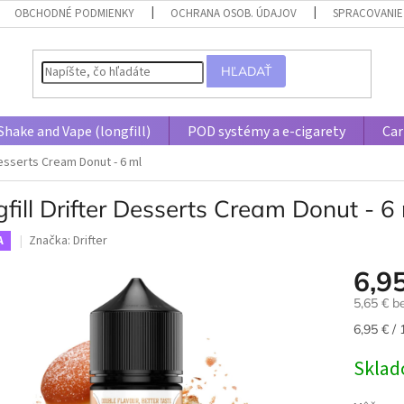
OBCHODNÉ PODMIENKY
OCHRANA OSOB. ÚDAJOV
SPRACOVANIE
HĽADAŤ
Shake and Vape (longfill)
POD systémy a e-cigarety
Car
Desserts Cream Donut - 6 ml
fill Drifter Desserts Cream Donut - 6
Značka:
Drifter
A
6,9
5,65 € 
Jednotk
6,95 € / 
cena:
Skla