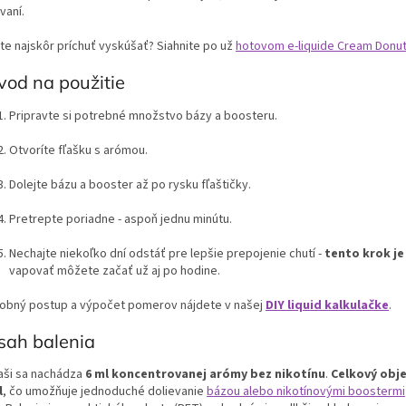
vaní.
te najskôr príchuť vyskúšať? Siahnite po už
hotovom e-liquide Cream Donut
od na použitie
Pripravte si potrebné množstvo bázy a boosteru.
Otvoríte fľašku s arómou.
Dolejte bázu a booster až po rysku fľaštičky.
Pretrepte poriadne - aspoň jednu minútu.
Nechajte niekoľko dní odstáť pre lepšie prepojenie chutí -
tento krok je
vapovať môžete začať už aj po hodine.
obný postup a výpočet pomerov nájdete v našej
DIY liquid kalkulačke
.
sah balenia
ľaši sa nachádza
6 ml koncentrovanej arómy bez nikotínu
.
Celkový obje
l
, čo umožňuje jednoduché dolievanie
bázou alebo nikotínovými boostermi