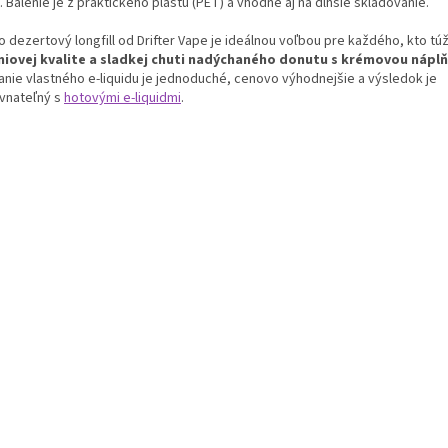
. Balenie je z praktického plastu (PET) a vhodné aj na dlhšie skladovanie.
 dezertový longfill od Drifter Vape je ideálnou voľbou pre každého, kto túž
iovej kvalite a sladkej chuti nadýchaného donutu s krémovou nápl
anie vlastného e-liquidu je jednoduché, cenovo výhodnejšie a výsledok je
vnateľný s
hotovými e-liquidmi
.