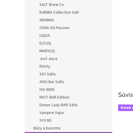
SALT Brew Co.
KURWA Collection Salt
ARAMAX
OXVA OX Passion
LIQUA
ELFLIQ
MARYLIQ
Just Juice
Ritchy
SIC! Salts
AISU Bar Salts
IVG 6000
Súvis
RIOT BAR Edition
Dinner Lady BAR Salts
Kolok 
Vampire Vape
SYX NS
Bázy a boostre