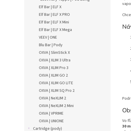
vapo
Elf Bar | ELF X
Elf Bar | ELF X PRO
Chce
Elf Bar | ELF X Mini
Náv
Elf Bar | ELF X Mega
VEEV | ONE
Blu Bar | Pody
OXVA | SlimStick X
OXVA | XLIM 3 Ultra
OXVA | XLIM Pro 3
OXVA | XLIM GO 2
OXVA | XLIM GO LITE
OXVA | XLIM SQ Pro 2
OXVA | NeXLIM 2
Podr
OXVA | NeXLIM 2 Mini
Ob
OXVA | VPRIME
Vo f
OXVA | UNIONE
30 m
Cartridge (pody)