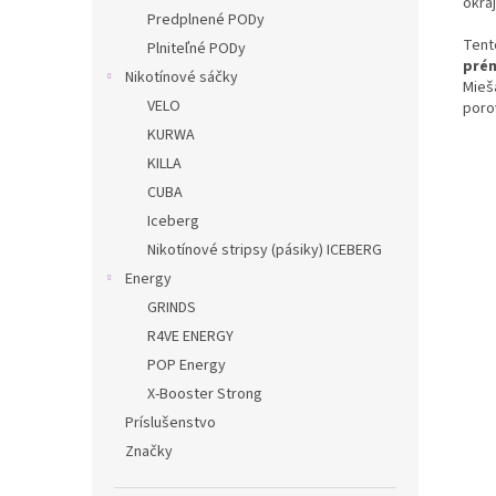
okraj
Predplnené PODy
Tento
Plniteľné PODy
prém
Nikotínové sáčky
Mieš
VELO
poro
KURWA
KILLA
CUBA
Iceberg
Nikotínové stripsy (pásiky) ICEBERG
Energy
GRINDS
R4VE ENERGY
POP Energy
X-Booster Strong
Príslušenstvo
Značky