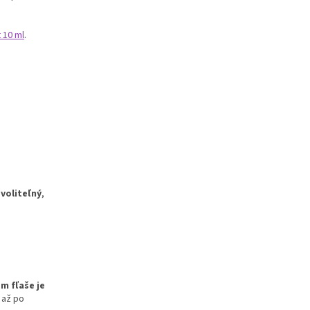
 10 ml
.
 voliteľný
,
m fľaše je
až po