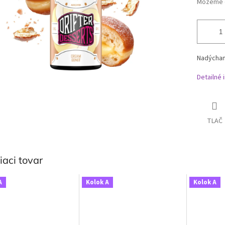
Môžeme d
Nadýchan
Detailné 
TLAČ
iaci tovar
A
Kolok A
Kolok A