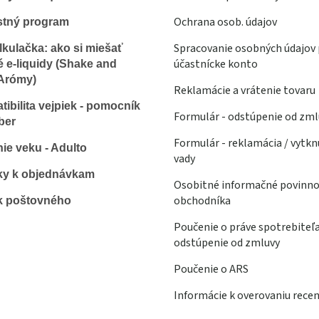
Ochrana osob. údajov
stný program
Spracovanie osobných údajov 
lkulačka: ako si miešať
účastnícke konto
é e-liquidy (Shake and
Arómy)
Reklamácie a vrátenie tovaru
ibilita vejpiek - pomocník
Formulár - odstúpenie od zml
ber
Formulár - reklamácia / vytkn
ie veku - Adulto
vady
ky k objednávkam
Osobitné informačné povinno
obchodníka
k poštovného
Poučenie o práve spotrebiteľ
odstúpenie od zmluvy
Poučenie o ARS
Informácie k overovaniu recen