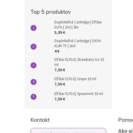
Top 5 produktov
Doplniteľná Cartridge | Elf Bar
ELFA | 2ml | 2ks
5,95 €
Doplniteľná Cartridge | OXVA
XLIM TF | 3ml
4 €
Elf Bar ELFLIQ Strawberry Ice 10
ml
7,50 €
Elf Bar ELFLIQ Grape 10 ml
7,50 €
Elf Bar ELFLIQ Spearmint 10 ml
7,50 €
Z
á
Kontakt
Pomo
p
ä
Ako si