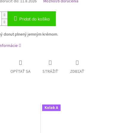
oručiť do:
11.8.2026
Možnosti doručenia
Pridať do košíka
ý donut plnený jemným krémom.
informácie
OPÝTAŤ SA
STRÁŽIŤ
ZDIEĽAŤ
Kolok A