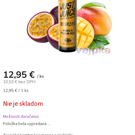
12,95 €
/ ks
10,53 € bez DPH
Jednotková
12,95 € / 1 ks
cena:
Nie je skladom
Možnosti doručenia
Položka bola vypredaná…