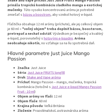
Shake and Vape príchuť Just Juice Fruits Mango Passion
prináša tropickú kombináciu sladkého manga a exotickej
mučenky
. Túto vysoko koncentrovanú arómu je potrebné
zmiešať s
bázou a boostrom
, aby vznikol hotový e-liquid.
Fľaštička obsahuje 12 ml arómy (príchute), ale jej celkový objem
je 60 ml
– "voľný objem" treba doplniť bázou, boosterom,
pretrepať a nechať odstáť
. Výsledkom je bezpečný a kvalitný
e-liquid, porovnateľný s
hotovými e-liquidmi
.
Aróma
neobsahuje nikotín
, no vzťahuje sa na ňu spotrebná daň.
Hlavné parametre Just Juice Mango
Passion
Značka
: Just Juice
Séria
:
Just Juice FRUITS longfill
Druh
:
Shake and Vape aróma
Príchuť
: Mango Passion – mango, mučenka, tropická
kombinácia (totožné s
Just Juice e-liquid Mango Passion
Fruit - 10 ml
)
Objem arómy vo fľaši
: 12 ml
Objem fľaše
: 60 ml
Krajina pôvodu
: Veľká Británia
Zloženie
: Propylénglykol, potravinárska aróma