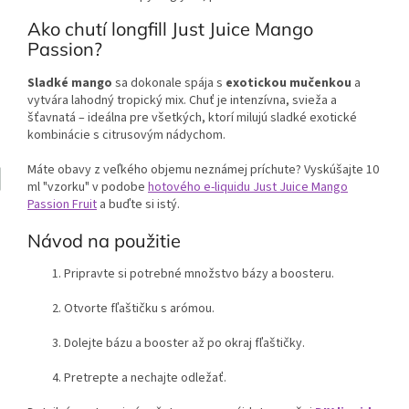
Ako chutí longfill Just Juice Mango
Passion?
Sladké mango
sa dokonale spája s
exotickou mučenkou
a
vytvára lahodný tropický mix. Chuť je intenzívna, svieža a
šťavnatá – ideálna pre všetkých, ktorí milujú sladké exotické
kombinácie s citrusovým nádychom.
Máte obavy z veľkého objemu neznámej príchute? Vyskúšajte 10
ml "vzorku" v podobe
hotového e-liquidu Just Juice Mango
Passion Fruit
a buďte si istý.
Návod na použitie
Pripravte si potrebné množstvo bázy a boosteru.
Otvorte fľaštičku s arómou.
Dolejte bázu a booster až po okraj fľaštičky.
Pretrepte a nechajte odležať.