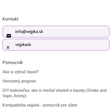
Z
Kontakt
á
p
ä
info
@
vejpka.sk
t
i
vejpkask
e
Pomocník
Ako si vybrať liquid?
Vernostný program
DIY kalkulačka: ako si miešať vlastné e-liquidy (Shake and
Vape, Arómy)
Kompatibilita vejpiek - pomocník pre výber