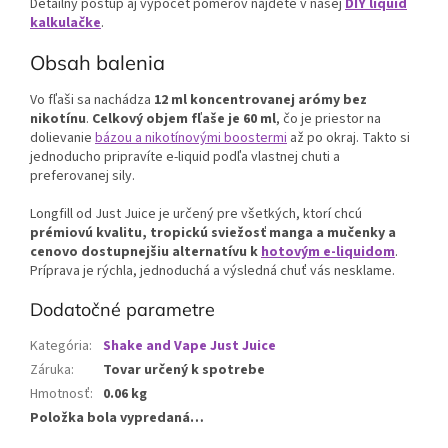
Detailný postup aj výpočet pomerov nájdete v našej
DIY liquid
kalkulačke
.
Obsah balenia
Vo fľaši sa nachádza
12 ml koncentrovanej arómy bez
nikotínu
.
Celkový objem fľaše je 60 ml
, čo je priestor na
dolievanie
bázou a nikotínovými boostermi
až po okraj. Takto si
jednoducho pripravíte e-liquid podľa vlastnej chuti a
preferovanej sily.
Longfill od Just Juice je určený pre všetkých, ktorí chcú
prémiovú kvalitu, tropickú sviežosť manga a mučenky a
cenovo dostupnejšiu alternatívu k
hotovým e-liquidom
.
Príprava je rýchla, jednoduchá a výsledná chuť vás nesklame.
Dodatočné parametre
Kategória
:
Shake and Vape Just Juice
Záruka
:
Tovar určený k spotrebe
Hmotnosť
:
0.06 kg
Položka bola vypredaná…