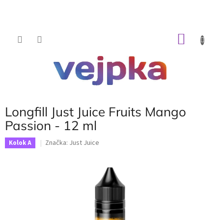
Prejsť
na
obsah
NÁKU
KOŠÍK
Longfill Just Juice Fruits Mango
Passion - 12 ml
Značka:
Just Juice
Kolok A