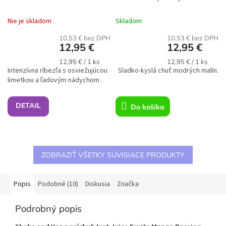
Nie je skladom
Skladom
10,53 € bez DPH
10,53 € bez DPH
12,95 €
12,95 €
Jednotková
Jednotková
12,95 € / 1 ks
12,95 € / 1 ks
Intenzívna ríbezľa s osviežujúcou
cena:
Sladko-kyslá chuť modrých malín.
cena:
limetkou a ľadovým nádychom.
DETAIL
Do košíka
ZOBRAZIŤ VŠETKY SÚVISIACE PRODUKTY
Popis
Podobné (10)
Diskusia
Značka
Podrobný popis