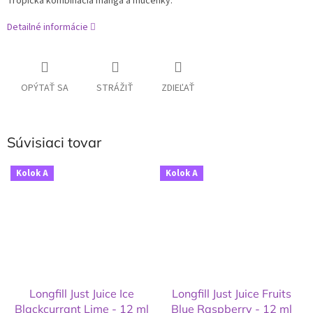
Tropická kombinácia manga a mučenky.
Detailné informácie
OPÝTAŤ SA
STRÁŽIŤ
ZDIEĽAŤ
Súvisiaci tovar
Kolok A
Kolok A
Longfill Just Juice Ice
Longfill Just Juice Fruits
Blackcurrant Lime - 12 ml
Blue Raspberry - 12 ml