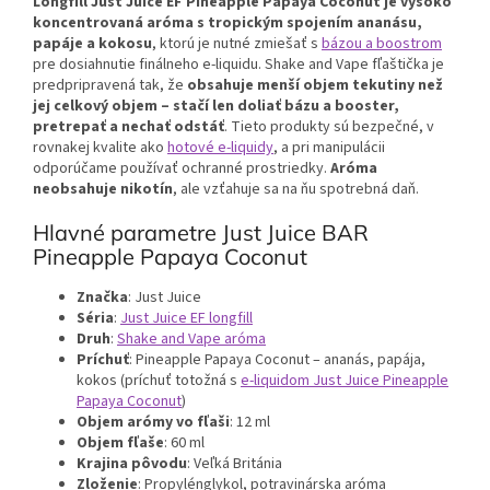
Longfill Just Juice EF Pineapple Papaya Coconut je vysoko
koncentrovaná aróma s tropickým spojením ananásu,
papáje a kokosu
, ktorú je nutné zmiešať s
bázou a boostrom
pre dosiahnutie finálneho e-liquidu. Shake and Vape fľaštička je
predpripravená tak, že
obsahuje menší objem tekutiny než
jej celkový objem – stačí len doliať bázu a booster,
pretrepať a nechať odstáť
. Tieto produkty sú bezpečné, v
rovnakej kvalite ako
hotové e-liquidy
, a pri manipulácii
odporúčame používať ochranné prostriedky.
Aróma
neobsahuje nikotín
, ale vzťahuje sa na ňu spotrebná daň.
Hlavné parametre Just Juice BAR
Pineapple Papaya Coconut
Značka
: Just Juice
Séria
:
Just Juice EF longfill
Druh
:
Shake and Vape aróma
Príchuť
: Pineapple Papaya Coconut – ananás, papája,
kokos (príchuť totožná s
e-liquidom Just Juice Pineapple
Papaya Coconut
)
Objem arómy vo fľaši
: 12 ml
Objem fľaše
: 60 ml
Krajina pôvodu
: Veľká Británia
Zloženie
: Propylénglykol, potravinárska aróma