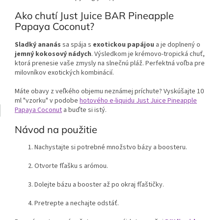
Ako chutí Just Juice BAR Pineapple
Papaya Coconut?
Sladký ananás
sa spája s
exotickou papájou
a je doplnený o
jemný kokosový nádych
. Výsledkom je krémovo-tropická chuť,
ktorá prenesie vaše zmysly na slnečnú pláž. Perfektná voľba pre
milovníkov exotických kombinácií.
Máte obavy z veľkého objemu neznámej príchute? Vyskúšajte 10
ml "vzorku" v podobe
hotového e-liquidu Just Juice Pineapple
Papaya Coconut
a buďte si istý.
Návod na použitie
Nachystajte si potrebné množstvo bázy a boosteru.
Otvorte fľašku s arómou.
Dolejte bázu a booster až po okraj fľaštičky.
Pretrepte a nechajte odstáť.