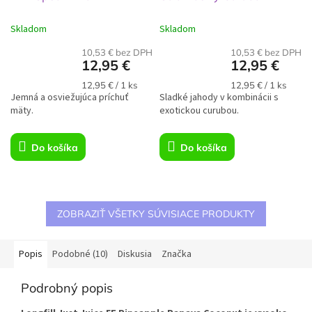
Skladom
Skladom
10,53 € bez DPH
10,53 € bez DPH
12,95 €
12,95 €
Jednotková
Jednotková
12,95 € / 1 ks
12,95 € / 1 ks
Jemná a osviežujúca príchuť
cena:
Sladké jahody v kombinácii s
cena:
mäty.
exotickou curubou.
Do košíka
Do košíka
ZOBRAZIŤ VŠETKY SÚVISIACE PRODUKTY
Popis
Podobné (10)
Diskusia
Značka
Podrobný popis