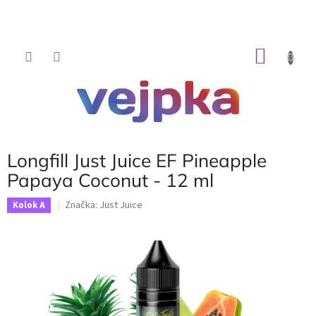
Prejsť
na
obsah
NÁKU
KOŠÍK
Longfill Just Juice EF Pineapple
Papaya Coconut - 12 ml
Značka:
Just Juice
Kolok A