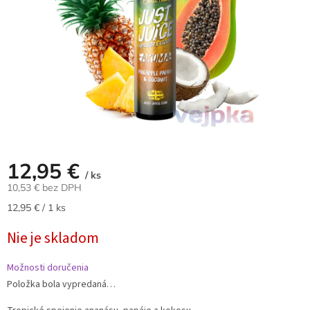
12,95 €
/ ks
10,53 € bez DPH
Jednotková
12,95 € / 1 ks
cena:
Nie je skladom
Možnosti doručenia
Položka bola vypredaná…