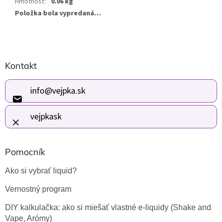
Hmotnosť
:
0.06 kg
Položka bola vypredaná…
Z
Kontakt
á
p
ä
info
@
vejpka.sk
t
i
vejpkask
e
Pomocník
Ako si vybrať liquid?
Vernostný program
DIY kalkulačka: ako si miešať vlastné e-liquidy (Shake and
Vape, Arómy)