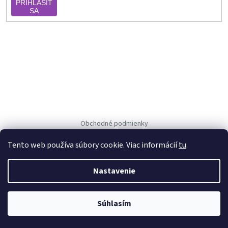
PRIHLÁSIŤ
SA
Obchodné podmienky
Ochrana osob. údajov
Tento web používa súbory cookie. Viac informácií
tu
.
Nastavenie
Vytvoril Shoptet
Copyright 2026
Vejpka.sk
. Všetky práva vyhradené.
Súhlasím
Používáme
ověření věku Adulto