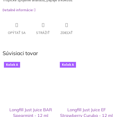
Tropické spojenie ananásu, papáje a kokosu.
Detailné informácie
OPÝTAŤ SA
STRÁŽIŤ
ZDIEĽAŤ
Súvisiaci tovar
Kolok A
Kolok A
Longfill Just Juice BAR
Longfill Just Juice EF
Spearmint - 12 ml
Strawberry Curuba - 12 ml