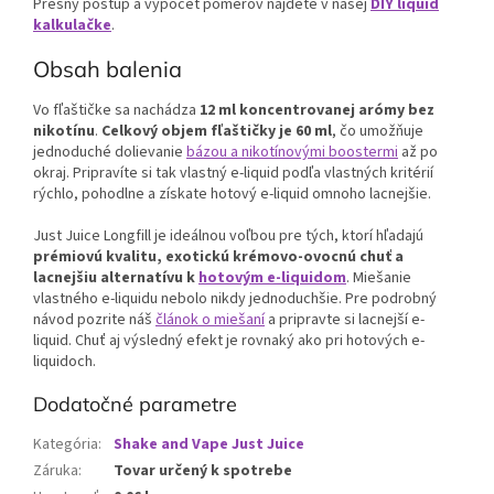
Presný postup a výpočet pomerov nájdete v našej
DIY liquid
kalkulačke
.
Obsah balenia
Vo fľaštičke sa nachádza
12 ml koncentrovanej arómy bez
nikotínu
.
Celkový objem fľaštičky je 60 ml
, čo umožňuje
jednoduché dolievanie
bázou a nikotínovými boostermi
až po
okraj. Pripravíte si tak vlastný e-liquid podľa vlastných kritérií
rýchlo, pohodlne a získate hotový e-liquid omnoho lacnejšie.
Just Juice Longfill je ideálnou voľbou pre tých, ktorí hľadajú
prémiovú kvalitu, exotickú krémovo-ovocnú chuť a
lacnejšiu alternatívu k
hotovým e-liquidom
. Miešanie
vlastného e-liquidu nebolo nikdy jednoduchšie. Pre podrobný
návod pozrite náš
článok o miešaní
a pripravte si lacnejší e-
liquid. Chuť aj výsledný efekt je rovnaký ako pri hotových e-
liquidoch.
Dodatočné parametre
Kategória
:
Shake and Vape Just Juice
Záruka
:
Tovar určený k spotrebe