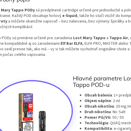
 Mary Tappo PODy
sú predplnené cartridge určené pre jednoduché a po
ívanie. Každý POD obsahuje hotový
e-liquid
, takže ho stačí vložiť do komp
rety
a môžete okamžite vapovať – bez nalievania, bez výmeny špirálky a 
očných komplikácií.
o PODy sú primárne určené pre zariadenia
Lost Mary Tappo
a
Tappo Air
,
lne kompatibilné aj so zariadeniami
Elf Bar ELFA
, ELFA PRO, MASTER alebo
ko sedí presne tak, ako má – vy si tak môžete vychutnať originálne chute a 
n počas celého vapovania.
Hlavné parametre Lo
Tappo POD-u
Obsah balenia
: 1× predp
Objem náplne
: 2 ml
Obsah nikotínu
: 20 mg/m
Druh nikotínu
: Nic Salt
Pomer PG/VG
: 50 / 50
Technológia
: QUAQ mesh 
Kompatibilita
: e-cigaret