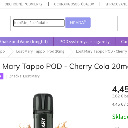
OBCHODNÉ PODMIENKY
OCHRANA OSOB. ÚDAJOV
SPRACOVANIE
HĽADAŤ
Shake and Vape (longfill)
POD systémy a e-cigarety
Car
ppo
Lost Mary Tappo | Pod 20mg
Lost Mary Tappo POD - Cherry
t Mary Tappo POD - Cherry Cola 20m
Značka:
Lost Mary
A
4,4
3,62 € 
Jednotk
4,45 € / 
cena:
Skla