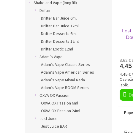
Shake and Vape (longfill)
Drifter
Drifter Bar Juice 6ml
Drifter Bar Juice 12ml
Lost
Drifter Desserts 6ml
Do
Drifter Desserts 12ml
Drifter Exotic 12ml
Adam’s Vape
3,62 €
Adam’s Vape Classic Series
4,45
Adam’s Vape American Series
Jednot
4,45 € /
cena:
Osviežu
Adam’s Vape Mlsná Řada
jabĺk.
Adam’s Vape BOOM Series
Do
OXVA OX Passion
OXVA OX Passion 6ml
OXVA OX Passion 24ml
Popi
Just Juice
Just Juice BAR
Pod