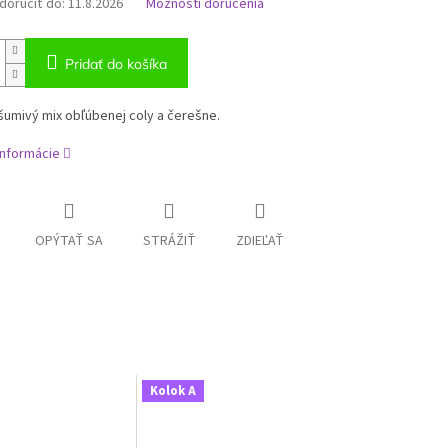
oručiť do:
11.8.2026
Možnosti doručenia
Pridať do košíka
šumivý mix obľúbenej coly a čerešne.
informácie
OPÝTAŤ SA
STRÁŽIŤ
ZDIEĽAŤ
Kolok A