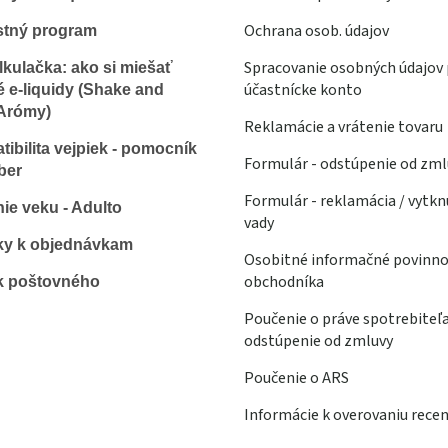
Ochrana osob. údajov
stný program
Spracovanie osobných údajov 
lkulačka: ako si miešať
účastnícke konto
é e-liquidy (Shake and
Arómy)
Reklamácie a vrátenie tovaru
ibilita vejpiek - pomocník
Formulár - odstúpenie od zml
ber
Formulár - reklamácia / vytkn
ie veku - Adulto
vady
ky k objednávkam
Osobitné informačné povinno
obchodníka
k poštovného
Poučenie o práve spotrebiteľ
odstúpenie od zmluvy
Poučenie o ARS
Informácie k overovaniu recen