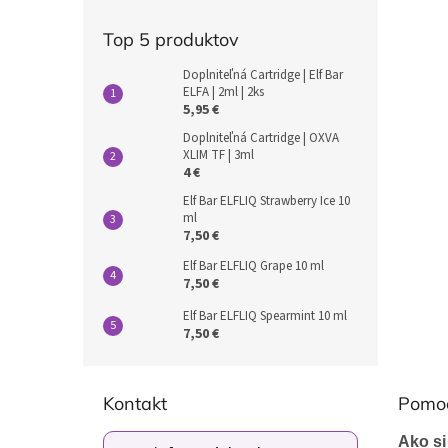
Top 5 produktov
Doplniteľná Cartridge | Elf Bar
ELFA | 2ml | 2ks
5,95 €
Doplniteľná Cartridge | OXVA
XLIM TF | 3ml
4 €
Elf Bar ELFLIQ Strawberry Ice 10
ml
7,50 €
Elf Bar ELFLIQ Grape 10 ml
7,50 €
Elf Bar ELFLIQ Spearmint 10 ml
7,50 €
Z
á
Kontakt
Pomo
p
ä
Ako si