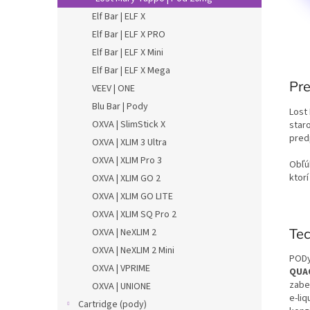
Elf Bar | ELF X
Elf Bar | ELF X PRO
Elf Bar | ELF X Mini
Elf Bar | ELF X Mega
Pre
VEEV | ONE
Blu Bar | Pody
Lost
OXVA | SlimStick X
star
pred
OXVA | XLIM 3 Ultra
OXVA | XLIM Pro 3
Obľúb
ktorí
OXVA | XLIM GO 2
OXVA | XLIM GO LITE
OXVA | XLIM SQ Pro 2
Te
OXVA | NeXLIM 2
OXVA | NeXLIM 2 Mini
PODy
OXVA | VPRIME
QUAQ
zabe
OXVA | UNIONE
e-liq
Cartridge (pody)