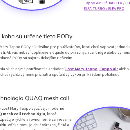
Tappo Air
,
Elf Bar ELFA / E
ELFA TURBO / ELFA PRO
 koho sú určené tieto PODy
 Mary Tappo PODy sú ideálne pre používateľov, ktorí chcú vapovať jednod
ostí. Ak vás nebaví dopĺňanie e-liquidu do prázdnych cartridge alebo výmena
plnené PODy sú najpraktickejším riešením.
ia si ich najmä používatelia zariadení
Lost Mary Tappo
,
Tappo Air
alebo
 chcú rýchlu výmenu príchutí a spoľahlivý výkon pri každom potiahnutí.
chnológia QUAQ mesh coil
 Lost Mary Tappo využívajú modernú
 mesh coil technológiu
, ktorá
zpečuje rýchle a rovnomerné zahrievanie
uidu. Vďaka tomu je chuť výrazná, čistá a