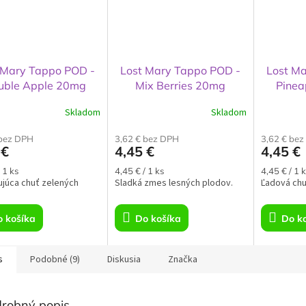
 Mary Tappo POD -
Lost Mary Tappo POD -
Lost M
uble Apple 20mg
Mix Berries 20mg
Pinea
Skladom
Skladom
 bez DPH
3,62 € bez DPH
3,62 € be
 €
4,45 €
4,45 €
ková
Jednotková
Jednotkov
 1 ks
4,45 € / 1 ks
4,45 € / 1 k
júca chuť zelených
cena:
Sladká zmes lesných plodov.
cena:
Ľadová chu
 košíka
Do košíka
Do k
s
Podobné (9)
Diskusia
Značka
robný popis