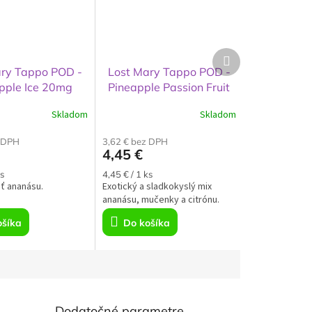
Ďalší
produkt
ary Tappo POD -
Lost Mary Tappo POD -
pple Ice 20mg
Pineapple Passion Fruit
Lemon 20mg
Skladom
Skladom
z DPH
3,62 € bez DPH
4,45 €
á
Jednotková
s
4,45 € / 1 ks
ť ananásu.
cena:
Exotický a sladkokyslý mix
ananásu, mučenky a citrónu.
ošíka
Do košíka
Dodatočné parametre