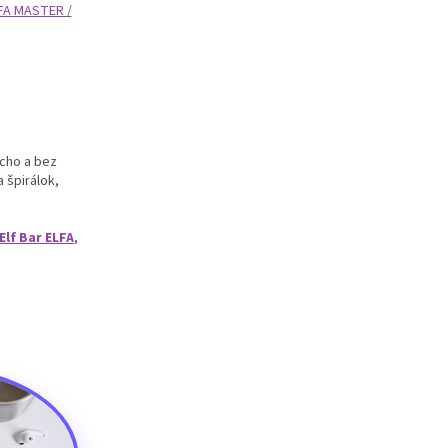
LFA MASTER /
ucho a bez
 špirálok,
Elf Bar ELFA
,