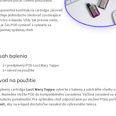
istentná počas celého používania.
sparentná konštrukcia cartridge zároveň
ňuje jednoducho sledovať zostávajúce
stvo e-liquidu. Vždy tak presne viete,
 je čas POD vymeniť a vyhnete sa
jemnej spálenej chuti.
sah balenia
1× predplnený POD Lost Mary Tappo
1× návod na použitie
od na použitie
plnený cartridge
Lost Mary Tappo
vyberte z balenia a odstráňte všetky 
y. Následne vložte POD do kompatibilného zariadenia. Väčšina zariadení sa a
maticky potiahnutím. Pre optimálnu chuť odporúčame po vložení PODu počk
nút
, aby sa e-liquid dostatočne nasiakol do výhrevného telesa.