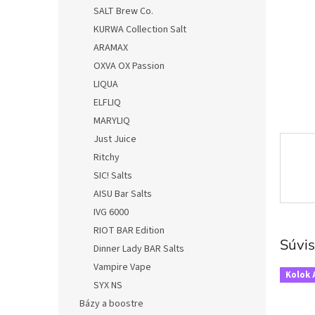
SALT Brew Co.
KURWA Collection Salt
ARAMAX
OXVA OX Passion
LIQUA
ELFLIQ
MARYLIQ
Just Juice
Ritchy
SIC! Salts
AISU Bar Salts
IVG 6000
RIOT BAR Edition
Súvis
Dinner Lady BAR Salts
Vampire Vape
Kolok 
SYX NS
Bázy a boostre