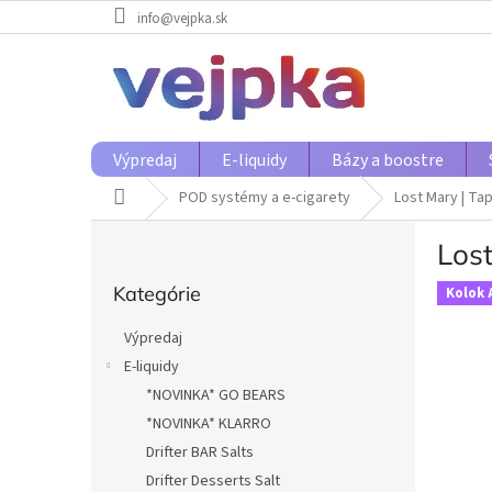
Prejsť
info@vejpka.sk
na
obsah
Výpredaj
E-liquidy
Bázy a boostre
Domov
POD systémy a e-cigarety
Lost Mary | Ta
B
Los
o
Preskočiť
č
Kategórie
kategórie
Kolok 
n
ý
Výpredaj
p
E-liquidy
a
*NOVINKA* GO BEARS
n
e
*NOVINKA* KLARRO
l
Drifter BAR Salts
Drifter Desserts Salt