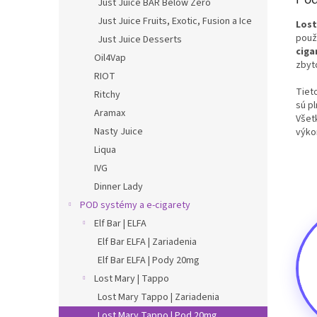
Just Juice BAR Below Zero
Just Juice Fruits, Exotic, Fusion a Ice
Lost
použ
Just Juice Desserts
ciga
Oil4Vap
zbyt
RIOT
Tiet
Ritchy
sú p
Aramax
Všet
Nasty Juice
výko
Liqua
IVG
Dinner Lady
POD systémy a e-cigarety
Elf Bar | ELFA
Elf Bar ELFA | Zariadenia
Elf Bar ELFA | Pody 20mg
Lost Mary | Tappo
Lost Mary Tappo | Zariadenia
Lost Mary Tappo | Pod 20mg