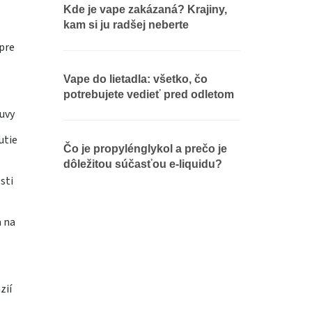
Kde je vape zakázaná? Krajiny,
kam si ju radšej neberte
pre
Vape do lietadla: všetko, čo
potrebujete vedieť pred odletom
uvy
utie
Čo je propylénglykol a prečo je
dôležitou súčasťou e-liquidu?
sti
a na
zií