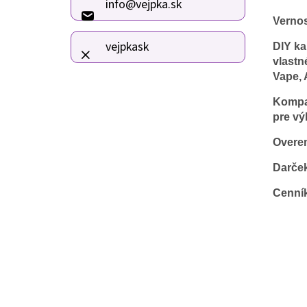
info
@
vejpka.sk
t
Verno
i
e
vejpkask
DIY ka
vlastn
Vape, 
Kompat
pre vý
Overen
Darče
Cenní