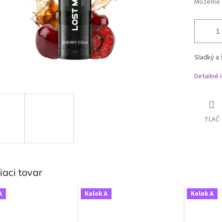
Môžeme d
Sladký a 
Detailné 
TLAČ
iaci tovar
A
Kolok A
Kolok A