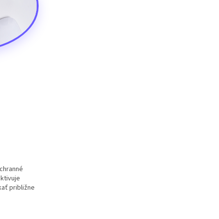
ochranné
ktivuje
ať približne