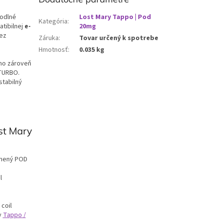
hodlné
Lost Mary Tappo | Pod
Kategória
:
atibilnej
e-
20mg
bez
Záruka
:
Tovar určený k spotrebe
Hmotnosť
:
0.035 kg
 no zároveň
 TURBO.
stabilný
st Mary
lnený POD
l
coil
y
Tappo /