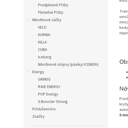
konz
Predplnené PODy
Tran
Plniteľné PODy
umož
Nikotínové sáčky
množ
VELO
kedy
neprí
KURWA
KILLA
CUBA
Iceberg
Ob
Nikotínové stripsy (pásiky) ICEBERG
Energy
GRINDS
R4VE ENERGY
Náv
POP Energy
Pred
X-Booster Strong
kryt
Príslušenstvo
auto
5 mi
Značky