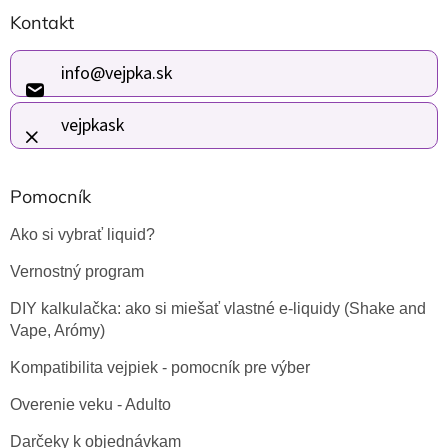
Z
Kontakt
á
p
ä
info
@
vejpka.sk
t
i
vejpkask
e
Pomocník
Ako si vybrať liquid?
Vernostný program
DIY kalkulačka: ako si miešať vlastné e-liquidy (Shake and
Vape, Arómy)
Kompatibilita vejpiek - pomocník pre výber
Overenie veku - Adulto
Darčeky k objednávkam