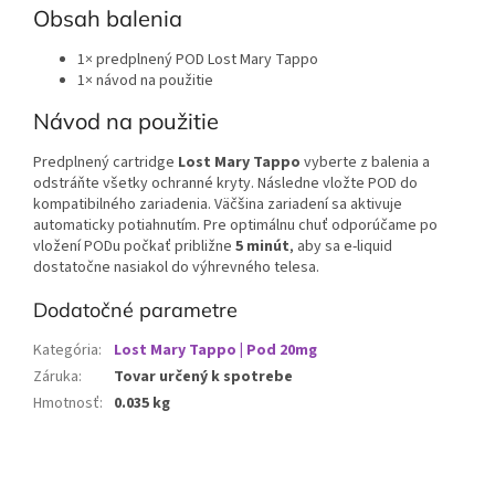
Obsah balenia
1× predplnený POD Lost Mary Tappo
1× návod na použitie
Návod na použitie
Predplnený cartridge
Lost Mary Tappo
vyberte z balenia a
odstráňte všetky ochranné kryty. Následne vložte POD do
kompatibilného zariadenia. Väčšina zariadení sa aktivuje
automaticky potiahnutím. Pre optimálnu chuť odporúčame po
vložení PODu počkať približne
5 minút
, aby sa e-liquid
dostatočne nasiakol do výhrevného telesa.
Dodatočné parametre
Kategória
:
Lost Mary Tappo | Pod 20mg
Záruka
:
Tovar určený k spotrebe
Hmotnosť
:
0.035 kg