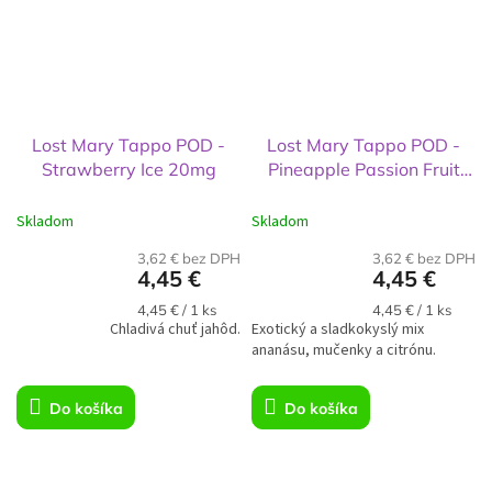
Lost Mary Tappo POD -
Lost Mary Tappo POD -
Strawberry Ice 20mg
Pineapple Passion Fruit
Lemon 20mg
Skladom
Skladom
3,62 € bez DPH
3,62 € bez DPH
4,45 €
4,45 €
Jednotková
Jednotková
4,45 € / 1 ks
4,45 € / 1 ks
Chladivá chuť jahôd.
cena:
Exotický a sladkokyslý mix
cena:
ananásu, mučenky a citrónu.
Do košíka
Do košíka