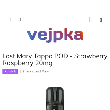
Prejsť
na
obsah
NÁKU
KOŠÍK
Lost Mary Tappo POD - Strawberry
Raspberry 20mg
Značka:
Lost Mary
Kolok A