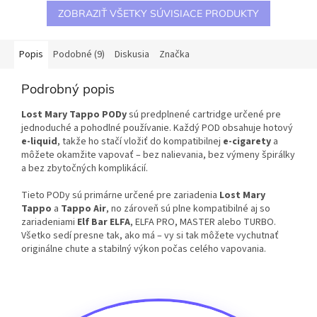
ZOBRAZIŤ VŠETKY SÚVISIACE PRODUKTY
Popis
Podobné (9)
Diskusia
Značka
Podrobný popis
Lost Mary Tappo PODy
sú predplnené cartridge určené pre
jednoduché a pohodlné používanie. Každý POD obsahuje hotový
e-liquid
, takže ho stačí vložiť do kompatibilnej
e-cigarety
a
môžete okamžite vapovať – bez nalievania, bez výmeny špirálky
a bez zbytočných komplikácií.
Tieto PODy sú primárne určené pre zariadenia
Lost Mary
Tappo
a
Tappo Air
, no zároveň sú plne kompatibilné aj so
zariadeniami
Elf Bar ELFA
, ELFA PRO, MASTER alebo TURBO.
Všetko sedí presne tak, ako má – vy si tak môžete vychutnať
originálne chute a stabilný výkon počas celého vapovania.