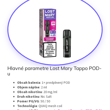
Hlavné parametre Lost Mary Tappo POD-
u
Obsah balenia
: 1× predplnený POD
Objem náplne
: 2 ml
Obsah nikotínu
: 20 mg/ml
Druh nikotínu
: Nic Salt
Pomer PG/VG
: 50 / 50
Technológia
: QUAQ mesh coil