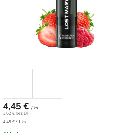
4,45 €
/ ks
3,62 € bez DPH
Jednotková
4,45 € / 1 ks
cena: