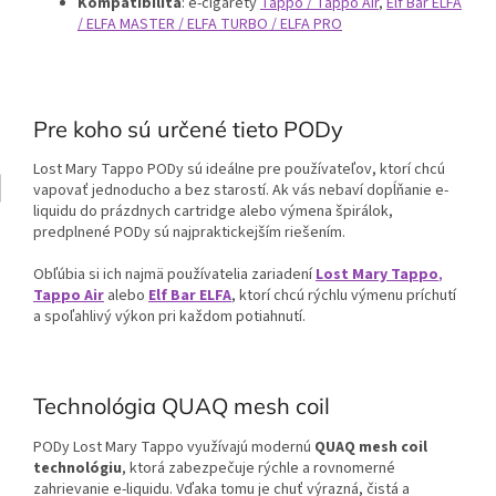
Kompatibilita
: e-cigarety
Tappo / Tappo Air
,
Elf Bar ELFA
/ ELFA MASTER / ELFA TURBO / ELFA PRO
Pre koho sú určené tieto PODy
Lost Mary Tappo PODy sú ideálne pre používateľov, ktorí chcú
vapovať jednoducho a bez starostí. Ak vás nebaví dopĺňanie e-
liquidu do prázdnych cartridge alebo výmena špirálok,
predplnené PODy sú najpraktickejším riešením.
Obľúbia si ich najmä používatelia zariadení
Lost Mary Tappo
,
Tappo Air
alebo
Elf Bar ELFA
, ktorí chcú rýchlu výmenu príchutí
a spoľahlivý výkon pri každom potiahnutí.
Technológia QUAQ mesh coil
PODy Lost Mary Tappo využívajú modernú
QUAQ mesh coil
technológiu
, ktorá zabezpečuje rýchle a rovnomerné
zahrievanie e-liquidu. Vďaka tomu je chuť výrazná, čistá a