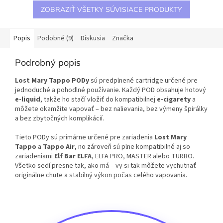
ZOBRAZIŤ VŠETKY SÚVISIACE PRODUKTY
Popis
Podobné (9)
Diskusia
Značka
Podrobný popis
Lost Mary Tappo PODy
sú predplnené cartridge určené pre
jednoduché a pohodlné používanie. Každý POD obsahuje hotový
e-liquid
, takže ho stačí vložiť do kompatibilnej
e-cigarety
a
môžete okamžite vapovať – bez nalievania, bez výmeny špirálky
a bez zbytočných komplikácií.
Tieto PODy sú primárne určené pre zariadenia
Lost Mary
Tappo
a
Tappo Air
, no zároveň sú plne kompatibilné aj so
zariadeniami
Elf Bar ELFA
, ELFA PRO, MASTER alebo TURBO.
Všetko sedí presne tak, ako má – vy si tak môžete vychutnať
originálne chute a stabilný výkon počas celého vapovania.