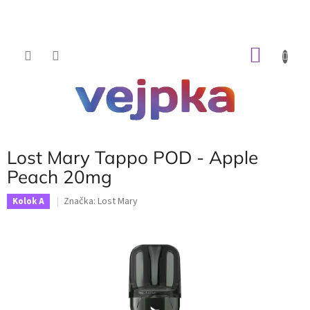
Prejsť
na
obsah
NÁKU
KOŠÍK
Lost Mary Tappo POD - Apple
Peach 20mg
Značka:
Lost Mary
Kolok A