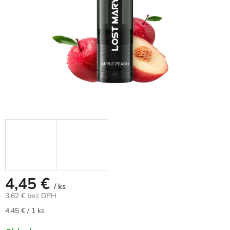
4,45 €
/ ks
3,62 € bez DPH
Jednotková
4,45 € / 1 ks
cena: