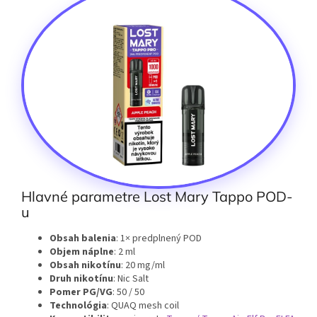
Hlavné parametre Lost Mary Tappo POD-
u
Obsah balenia
: 1× predplnený POD
Objem náplne
: 2 ml
Obsah nikotínu
: 20 mg/ml
Druh nikotínu
: Nic Salt
Pomer PG/VG
: 50 / 50
Technológia
: QUAQ mesh coil