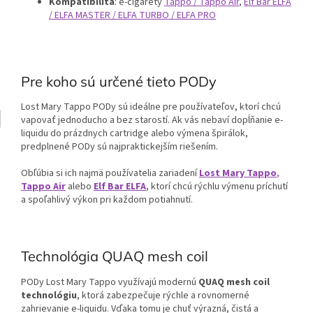
Kompatibilita
: e-cigarety
Tappo / Tappo Air
,
Elf Bar ELFA
/ ELFA MASTER / ELFA TURBO / ELFA PRO
Pre koho sú určené tieto PODy
Lost Mary Tappo PODy sú ideálne pre používateľov, ktorí chcú
vapovať jednoducho a bez starostí. Ak vás nebaví dopĺňanie e-
liquidu do prázdnych cartridge alebo výmena špirálok,
predplnené PODy sú najpraktickejším riešením.
Obľúbia si ich najmä používatelia zariadení
Lost Mary Tappo
,
Tappo Air
alebo
Elf Bar ELFA
, ktorí chcú rýchlu výmenu príchutí
a spoľahlivý výkon pri každom potiahnutí.
Technológia QUAQ mesh coil
PODy Lost Mary Tappo využívajú modernú
QUAQ mesh coil
technológiu
, ktorá zabezpečuje rýchle a rovnomerné
zahrievanie e-liquidu. Vďaka tomu je chuť výrazná, čistá a