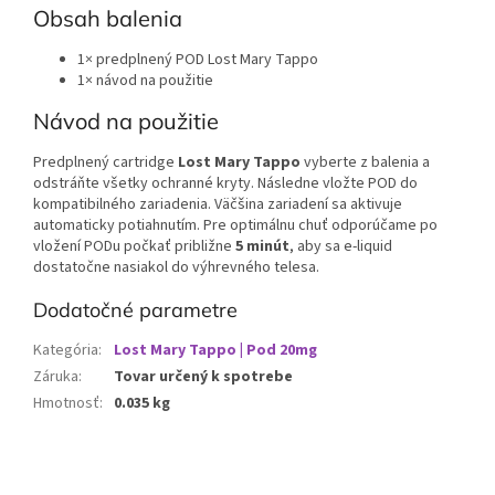
Obsah balenia
1× predplnený POD Lost Mary Tappo
1× návod na použitie
Návod na použitie
Predplnený cartridge
Lost Mary Tappo
vyberte z balenia a
odstráňte všetky ochranné kryty. Následne vložte POD do
kompatibilného zariadenia. Väčšina zariadení sa aktivuje
automaticky potiahnutím. Pre optimálnu chuť odporúčame po
vložení PODu počkať približne
5 minút
, aby sa e-liquid
dostatočne nasiakol do výhrevného telesa.
Dodatočné parametre
Kategória
:
Lost Mary Tappo | Pod 20mg
Záruka
:
Tovar určený k spotrebe
Hmotnosť
:
0.035 kg