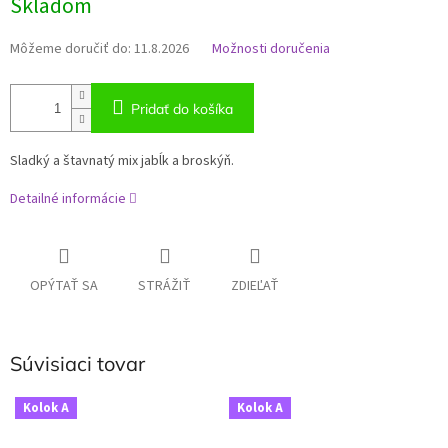
Skladom
Môžeme doručiť do:
11.8.2026
Možnosti doručenia
Pridať do košíka
Sladký a štavnatý mix jabĺk a broskýň.
Detailné informácie
OPÝTAŤ SA
STRÁŽIŤ
ZDIEĽAŤ
Súvisiaci tovar
Kolok A
Kolok A