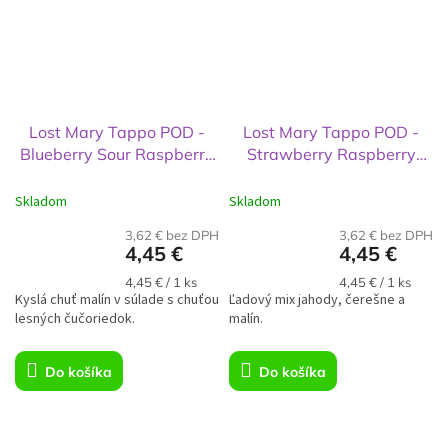
Lost Mary Tappo POD -
Lost Mary Tappo POD -
Blueberry Sour Raspberry
Strawberry Raspberry
20mg
Cherry Ice 20mg
Skladom
Skladom
3,62 € bez DPH
3,62 € bez DPH
4,45 €
4,45 €
Jednotková
Jednotková
4,45 € / 1 ks
4,45 € / 1 ks
Kyslá chuť malín v súlade s chuťou
cena:
Ľadový mix jahody, čerešne a
cena:
lesných čučoriedok.
malín.
Do košíka
Do košíka