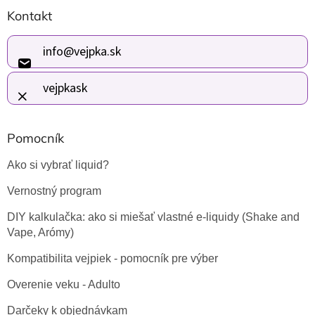
Z
Kontakt
á
p
ä
info
@
vejpka.sk
t
i
vejpkask
e
Pomocník
Ako si vybrať liquid?
Vernostný program
DIY kalkulačka: ako si miešať vlastné e-liquidy (Shake and
Vape, Arómy)
Kompatibilita vejpiek - pomocník pre výber
Overenie veku - Adulto
Darčeky k objednávkam