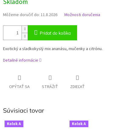
Skladom
Môžeme doručiť do:
11.8.2026
Možnosti doručenia
Pridať do košíka
Exotický a sladkokyslý mix ananásu, mučenky a citrónu.
Detailné informácie
OPÝTAŤ SA
STRÁŽIŤ
ZDIEĽAŤ
Súvisiaci tovar
Kolok A
Kolok A