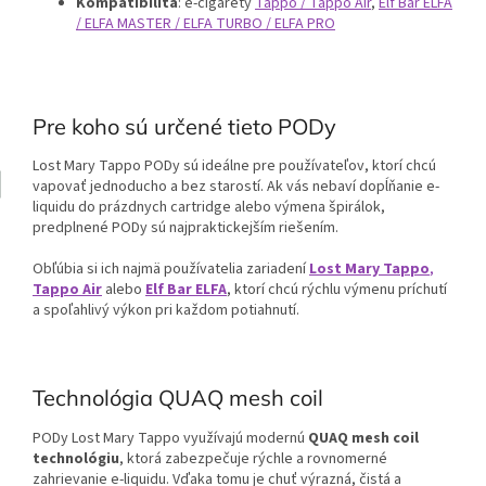
Kompatibilita
: e-cigarety
Tappo / Tappo Air
,
Elf Bar ELFA
/ ELFA MASTER / ELFA TURBO / ELFA PRO
Pre koho sú určené tieto PODy
Lost Mary Tappo PODy sú ideálne pre používateľov, ktorí chcú
vapovať jednoducho a bez starostí. Ak vás nebaví dopĺňanie e-
liquidu do prázdnych cartridge alebo výmena špirálok,
predplnené PODy sú najpraktickejším riešením.
Obľúbia si ich najmä používatelia zariadení
Lost Mary Tappo
,
Tappo Air
alebo
Elf Bar ELFA
, ktorí chcú rýchlu výmenu príchutí
a spoľahlivý výkon pri každom potiahnutí.
Technológia QUAQ mesh coil
PODy Lost Mary Tappo využívajú modernú
QUAQ mesh coil
technológiu
, ktorá zabezpečuje rýchle a rovnomerné
zahrievanie e-liquidu. Vďaka tomu je chuť výrazná, čistá a