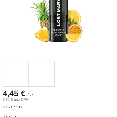
4,45 €
/ ks
3,62 € bez DPH
Jednotková
4,45 € / 1 ks
cena: