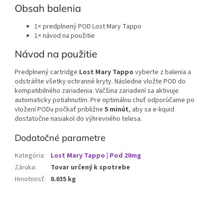
Obsah balenia
1× predplnený POD Lost Mary Tappo
1× návod na použitie
Návod na použitie
Predplnený cartridge
Lost Mary Tappo
vyberte z balenia a
odstráňte všetky ochranné kryty. Následne vložte POD do
kompatibilného zariadenia. Väčšina zariadení sa aktivuje
automaticky potiahnutím. Pre optimálnu chuť odporúčame po
vložení PODu počkať približne
5 minút
, aby sa e-liquid
dostatočne nasiakol do výhrevného telesa.
Dodatočné parametre
Kategória
:
Lost Mary Tappo | Pod 20mg
Záruka
:
Tovar určený k spotrebe
Hmotnosť
:
0.035 kg