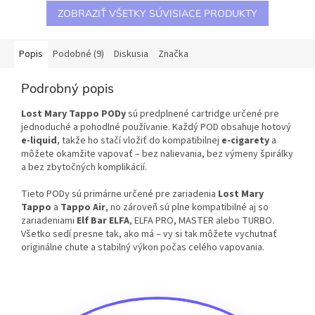
ZOBRAZIŤ VŠETKY SÚVISIACE PRODUKTY
Popis
Podobné (9)
Diskusia
Značka
Podrobný popis
Lost Mary Tappo PODy
sú predplnené cartridge určené pre
jednoduché a pohodlné používanie. Každý POD obsahuje hotový
e-liquid
, takže ho stačí vložiť do kompatibilnej
e-cigarety
a
môžete okamžite vapovať – bez nalievania, bez výmeny špirálky
a bez zbytočných komplikácií.
Tieto PODy sú primárne určené pre zariadenia
Lost Mary
Tappo
a
Tappo Air
, no zároveň sú plne kompatibilné aj so
zariadeniami
Elf Bar ELFA
, ELFA PRO, MASTER alebo TURBO.
Všetko sedí presne tak, ako má – vy si tak môžete vychutnať
originálne chute a stabilný výkon počas celého vapovania.