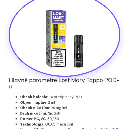
Hlavné parametre Lost Mary Tappo POD-
u
Obsah balenia
: 1× predplnený POD
Objem náplne
: 2 ml
Obsah nikotínu
: 20 mg/ml
Druh nikotínu
: Nic Salt
Pomer PG/VG
: 50 / 50
Technológia
: QUAQ mesh coil