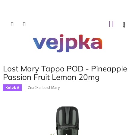
Prejsť
na
obsah
NÁKU
KOŠÍK
Lost Mary Tappo POD - Pineapple
Passion Fruit Lemon 20mg
Značka:
Lost Mary
Kolok A