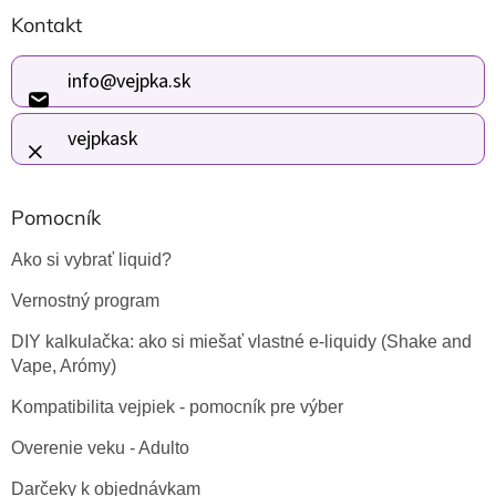
Z
Kontakt
á
p
ä
info
@
vejpka.sk
t
i
vejpkask
e
Pomocník
Ako si vybrať liquid?
Vernostný program
DIY kalkulačka: ako si miešať vlastné e-liquidy (Shake and
Vape, Arómy)
Kompatibilita vejpiek - pomocník pre výber
Overenie veku - Adulto
Darčeky k objednávkam