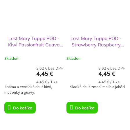
Lost Mary Tappo POD -
Lost Mary Tappo POD -
Kiwi Passionfruit Guava
Strawberry Raspberry
20mg
20mg
Skladom
Skladom
3,62 € bez DPH
3,62 € bez DPH
4,45 €
4,45 €
Jednotková
Jednotková
4,45 € / 1 ks
4,45 € / 1 ks
Známa a exotická chuť kiwi,
cena:
Sladká chuť zmesi malín a jahôd.
cena:
mučenky a guavy.
Do košíka
Do košíka